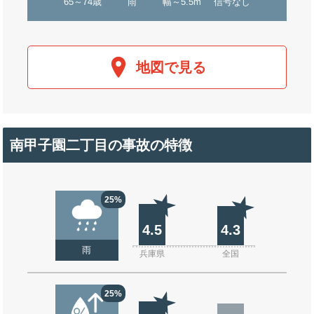
65～74歳
雨
幅～5.5m
信号なし
地図で見る
南甲子園二丁目の事故の特徴
25%
4.5
4.3
雨
兵庫県
全国
25%