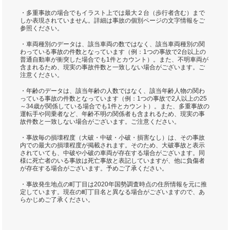
・多重事故の場合でもイラスト上では最大２台（歩行者含む）まで
しか表現されていません。詳細は事故の個別ページの文字情報をご
参照ください。
・車両種別のデータは、該当車両の数ではなく、該当車両種別の関
わっている事故の件数となっています（例：1つの事故で2台以上の
普通自動車が衝突した場合でも1件とカウント）。また、不明車両が
含まれるため、現実の事故件数と一致しない場合がございます。ご
注意ください。
・年齢のデータは、該当年齢の人数ではなく、該当年齢人物の関わ
っている事故の件数となっています（例：1つの事故で2人以上の25
～34歳が関係している場合でも1件とカウント）。また、多重事故の
運転手や同乗者など、年齢不明の関係者も含まれるため、現実の事
故件数と一致しない場合がございます。ご注意ください。
・事故毎の損壊程度（大破・中破・小破・損害なし）は、その事故
内での最大の損壊程度が掲載されます。そのため、大破事故と表示
されていても、中破や小破の車両が存在する場合がございます。同
様に死亡者のいる事故は死亡事故と表記していますが、他に負傷者
が存在する場合がございます。予めご了承ください。
・事故発生地点の町丁目は2020年国勢調査時点の住所情報を元に推
定しています。現在の町丁目名と異なる場合がございますので、あ
らかじめご了承ください。