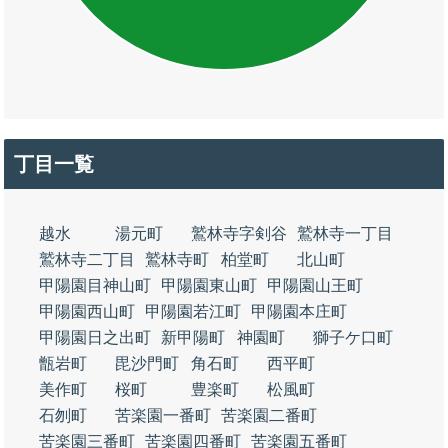
丁目一覧
越水
湯元町
鷲林寺字剣谷
鷲林寺一丁目
鷲林寺二丁目
鷲林寺町
柏堂町
北山町
甲陽園目神山町
甲陽園東山町
甲陽園山王町
甲陽園西山町
甲陽園若江町
甲陽園本庄町
甲陽園日之出町
新甲陽町
神園町
獅子ケ口町
甑岩町
毘沙門町
角石町
西平町
美作町
桜町
豊楽町
松風町
石刎町
苦楽園一番町
苦楽園二番町
苦楽園三番町
苦楽園四番町
苦楽園五番町