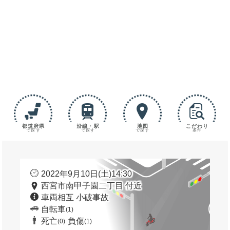
都道府県
沿線・駅
地図
こだわり
で探す
で探す
で探す
条件
2022年9月10日(土)14:30
西宮市南甲子園二丁目 付近
車両相互 小破事故
自転車
(1)
死亡
負傷
(0)
(1)