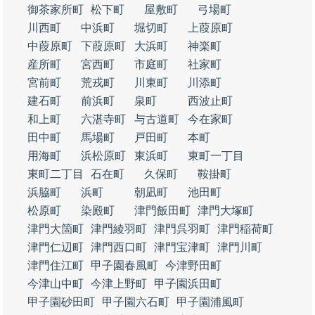
御茶家所町
松下町
屋敷町
弓場町
川西町
中浜町
堀切町
上葭原町
中葭原町
下葭原町
大浜町
神楽町
産所町
宮西町
市庭町
社家町
宮前町
荒戎町
川東町
川添町
建石町
前浜町
泉町
西波止町
和上町
六湛寺町
与古道町
今在家町
田中町
馬場町
戸田町
本町
用海町
浜松原町
東浜町
東町一丁目
東町二丁目
石在町
久保町
鞍掛町
浜脇町
浜町
朝凪町
池田町
松原町
染殿町
津門飯田町
津門大塚町
津門大箇町
津門綾羽町
津門呉羽町
津門稲荷町
津門仁辺町
津門西口町
津門宝津町
津門川町
津門住江町
甲子園春風町
今津野田町
今津山中町
今津上野町
甲子園浜田町
甲子園砂田町
甲子園六石町
甲子園浦風町