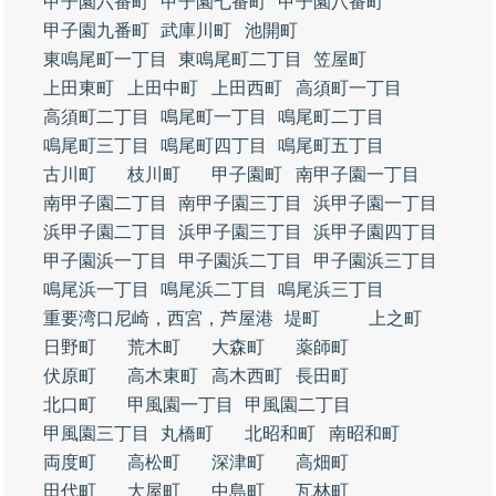
甲子園六番町
甲子園七番町
甲子園八番町
甲子園九番町
武庫川町
池開町
東鳴尾町一丁目
東鳴尾町二丁目
笠屋町
上田東町
上田中町
上田西町
高須町一丁目
高須町二丁目
鳴尾町一丁目
鳴尾町二丁目
鳴尾町三丁目
鳴尾町四丁目
鳴尾町五丁目
古川町
枝川町
甲子園町
南甲子園一丁目
南甲子園二丁目
南甲子園三丁目
浜甲子園一丁目
浜甲子園二丁目
浜甲子園三丁目
浜甲子園四丁目
甲子園浜一丁目
甲子園浜二丁目
甲子園浜三丁目
鳴尾浜一丁目
鳴尾浜二丁目
鳴尾浜三丁目
重要湾口尼崎，西宮，芦屋港
堤町
上之町
日野町
荒木町
大森町
薬師町
伏原町
高木東町
高木西町
長田町
北口町
甲風園一丁目
甲風園二丁目
甲風園三丁目
丸橋町
北昭和町
南昭和町
両度町
高松町
深津町
高畑町
田代町
大屋町
中島町
瓦林町