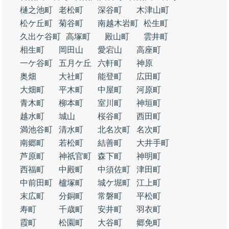
樋之池町
老松町
深谷町
木津山町
松ケ丘町
菊谷町
南越木岩町
松生町
久出ケ谷町
高塚町
殿山町
雲井町
相生町
岡田山
愛宕山
高座町
一ケ谷町
五月ケ丘
六軒町
神原
奥畑
大社町
能登町
広田町
大畑町
平木町
中屋町
河原町
青木町
柳本町
室川町
神垣町
越水町
城山
桜谷町
西田町
満池谷町
清水町
北名次町
名次町
南郷町
若松町
結善町
大井手町
芦原町
神祇官町
森下町
神明町
西福町
中殿町
中須佐町
津田町
中前田町
櫨塚町
城ケ堀町
江上町
末広町
分銅町
常磐町
平松町
寿町
千歳町
安井町
羽衣町
霞町
松園町
大谷町
郷免町