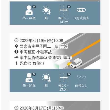
他
他
35～44歳
晴
幅5.5～
３灯式信号
13.0m
2022年8月19日(金)10:08
西宮市南甲子園二丁目 付近
車両相互 小破事故
準中型貨物車
普通乗用車
(1)
(1)
死亡
負傷
(0)
(1)
他
他
45～54歳
晴
幅9.0～
信号なし
13.0m
2020年8月17日(月)16:40