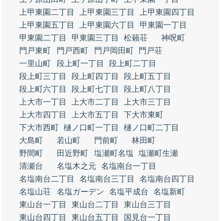
上甲東園二丁目
上甲東園三丁目
上甲東園四丁目
上甲東園五丁目
上甲東園六丁目
甲東園一丁目
甲東園二丁目
甲東園三丁目
松籟荘
神呪町
門戸東町
門戸西町
門戸岡田町
門戸荘
一里山町
段上町一丁目
段上町二丁目
段上町三丁目
段上町四丁目
段上町五丁目
段上町六丁目
段上町七丁目
段上町八丁目
上大市一丁目
上大市二丁目
上大市三丁目
上大市四丁目
上大市五丁目
下大市東町
下大市西町
樋ノ口町一丁目
樋ノ口町二丁目
大島町
若山町
門前町
林田町
野間町
田近野町
塩瀬町名塩
塩瀬町生瀬
清瀬台
名塩木之元
名塩南台一丁目
名塩南台二丁目
名塩南台三丁目
名塩南台四丁目
名塩山荘
名塩ガーデン
名塩平成台
名塩新町
東山台一丁目
東山台二丁目
東山台三丁目
東山台四丁目
東山台五丁目
国見台一丁目