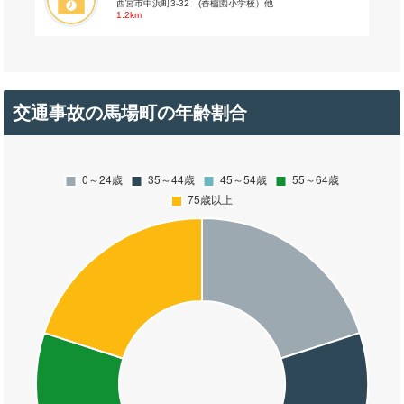
西宮市中浜町3-32 (香櫨園小学校）他
1.2km
交通事故の馬場町の年齢割合