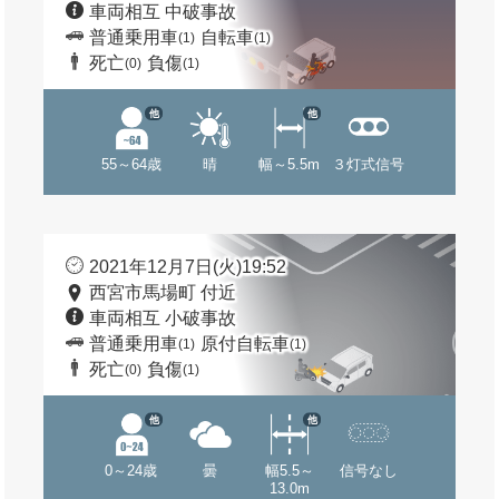
車両相互 中破事故
普通乗用車
自転車
(1)
(1)
死亡
負傷
(0)
(1)
他
他
55～64歳
晴
幅～5.5m
３灯式信号
2021年12月7日(火)19:52
西宮市馬場町 付近
車両相互 小破事故
普通乗用車
原付自転車
(1)
(1)
死亡
負傷
(0)
(1)
他
他
0～24歳
曇
幅5.5～
信号なし
13.0m