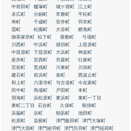
中前田町
櫨塚町
城ケ堀町
江上町
末広町
分銅町
常磐町
平松町
寿町
千歳町
安井町
羽衣町
霞町
松園町
大谷町
郷免町
御茶家所町
松下町
屋敷町
弓場町
川西町
中浜町
堀切町
上葭原町
中葭原町
下葭原町
大浜町
神楽町
産所町
宮西町
市庭町
社家町
宮前町
荒戎町
川東町
川添町
建石町
前浜町
泉町
西波止町
和上町
六湛寺町
与古道町
今在家町
田中町
馬場町
戸田町
本町
用海町
浜松原町
東浜町
東町一丁目
東町二丁目
石在町
久保町
鞍掛町
浜脇町
浜町
朝凪町
池田町
松原町
染殿町
津門飯田町
津門大塚町
津門大箇町
津門綾羽町
津門呉羽町
津門稲荷町