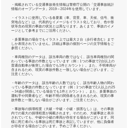
・掲載されている交通事故発生情報は警察庁公開の「交通事故統計
情報のオープンデータ」2019～2024年を使用しています。
・イラストに使用している各要素（車、背景、車、天候、信号、衝
突地点など）は、代表的なイメージをイラスト化しており、色や形
状等含め現実の事故の状況とは異なります。あくまで、事故のイメ
ージとして参考までにご活用ください。
・多重事故の場合でもイラスト上では最大２台（歩行者含む）まで
しか表現されていません。詳細は事故の個別ページの文字情報をご
参照ください。
・車両種別のデータは、該当車両の数ではなく、該当車両種別の関
わっている事故の件数となっています（例：1つの事故で2台以上の
普通自動車が衝突した場合でも1件とカウント）。また、不明車両が
含まれるため、現実の事故件数と一致しない場合がございます。ご
注意ください。
・年齢のデータは、該当年齢の人数ではなく、該当年齢人物の関わ
っている事故の件数となっています（例：1つの事故で2人以上の25
～34歳が関係している場合でも1件とカウント）。また、多重事故の
運転手や同乗者など、年齢不明の関係者も含まれるため、現実の事
故件数と一致しない場合がございます。ご注意ください。
・事故毎の損壊程度（大破・中破・小破・損害なし）は、その事故
内での最大の損壊程度が掲載されます。そのため、大破事故と表示
されていても、中破や小破の車両が存在する場合がございます。同
様に死亡者のいる事故は死亡事故と表記していますが、他に負傷者
が存在する場合がございます。予めご了承ください。