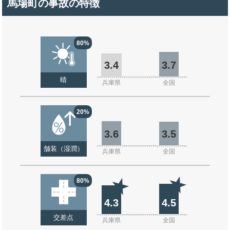
馬場町の事故の特徴
80%
3.4
3.7
晴
兵庫県
全国
20%
3.6
3.5
舗装（湿潤）
兵庫県
全国
80%
4.3
4.5
交差点
兵庫県
全国