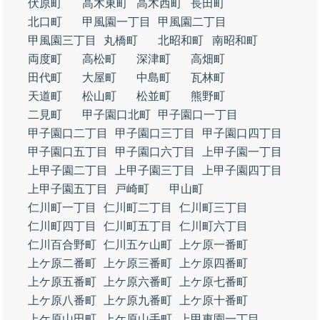
伏原町
高木東町
高木西町
長田町
北口町
甲風園一丁目
甲風園二丁目
甲風園三丁目
丸橋町
北昭和町
南昭和町
両度町
高松町
深津町
高畑町
田代町
大屋町
中島町
瓦林町
天道町
松山町
松並町
熊野町
二見町
甲子園口北町
甲子園口一丁目
甲子園口二丁目
甲子園口三丁目
甲子園口四丁目
甲子園口五丁目
甲子園口六丁目
上甲子園一丁目
上甲子園二丁目
上甲子園三丁目
上甲子園四丁目
上甲子園五丁目
戸崎町
甲山町
仁川町一丁目
仁川町二丁目
仁川町三丁目
仁川町四丁目
仁川町五丁目
仁川町六丁目
仁川百合野町
仁川五ケ山町
上ケ原一番町
上ケ原二番町
上ケ原三番町
上ケ原四番町
上ケ原五番町
上ケ原六番町
上ケ原七番町
上ケ原八番町
上ケ原九番町
上ケ原十番町
上ケ原山田町
上ケ原山手町
上甲東園一丁目