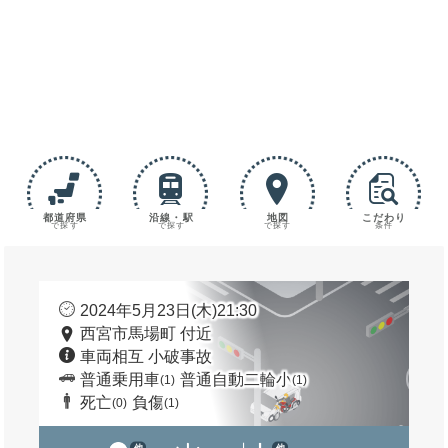
都道府県
沿線・駅
地図
こだわり
で探す
で探す
で探す
条件
2024年5月23日(木)21:30
西宮市馬場町 付近
車両相互 小破事故
普通乗用車
普通自動二輪小
(1)
(1)
死亡
負傷
(0)
(1)
他
他