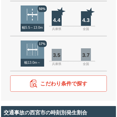
50%
4.4
4.3
幅5.5～13.0m
兵庫県
全国
17%
3.5
3.7
幅13.0m～
兵庫県
全国
こだわり条件で探す
交通事故の西宮市の時刻別発生割合