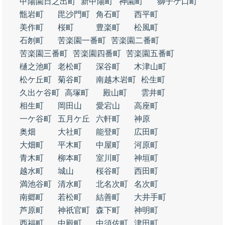
甲陽園日之出町
新甲陽町
神園町
獅子ケ口町
甑岩町
毘沙門町
角石町
西平町
美作町
桜町
豊楽町
松風町
石刎町
苦楽園一番町
苦楽園二番町
苦楽園三番町
苦楽園四番町
苦楽園五番町
樋之池町
老松町
深谷町
木津山町
松ケ丘町
菊谷町
南越木岩町
松生町
久出ケ谷町
高塚町
殿山町
雲井町
相生町
岡田山
愛宕山
高座町
一ケ谷町
五月ケ丘
六軒町
神原
奥畑
大社町
能登町
広田町
大畑町
平木町
中屋町
河原町
青木町
柳本町
室川町
神垣町
越水町
城山
桜谷町
西田町
満池谷町
清水町
北名次町
名次町
南郷町
若松町
結善町
大井手町
芦原町
神祇官町
森下町
神明町
西福町
中殿町
中須佐町
津田町