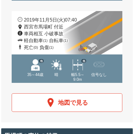
2019年11月5日(火)07:40
西宮市馬場町 付近
車両相互 小破事故
軽自動車
自転車
(1)
(1)
死亡
負傷
(0)
(1)
他
他
35～44歳
晴
幅5.5～
信号なし
9.0m
地図で見る