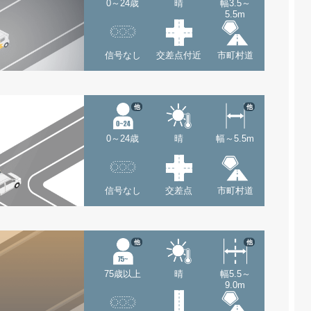
0～24歳
晴
幅3.5～
5.5m
信号なし
交差点付近
市町村道
他
他
0～24歳
晴
幅～5.5m
信号なし
交差点
市町村道
他
他
75歳以上
晴
幅5.5～
9.0m