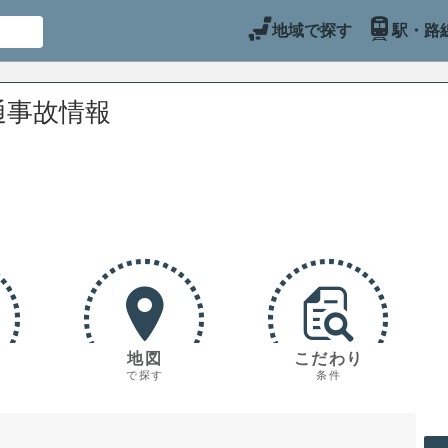
地域で探す
駅・路
通事故情報
地図
こだわり
で探す
条件