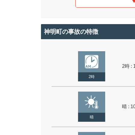
神明町の事故の特徴
2時 : 
2時
晴 : 1
晴