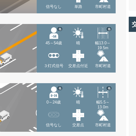
信号なし
単路
市町村道
他
他
45～54歳
晴
幅13.0～
19.5m
３灯式信号
交差点付近
市町村道
他
他
0～24歳
晴
幅5.5～
13.0m
信号なし
交差点
市町村道