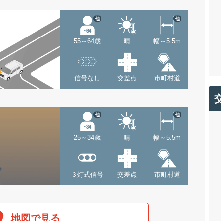
他
他
55～64歳
晴
幅～5.5m
信号なし
交差点
市町村道
他
他
25～34歳
晴
幅～5.5m
３灯式信号
交差点
市町村道
地図で見る