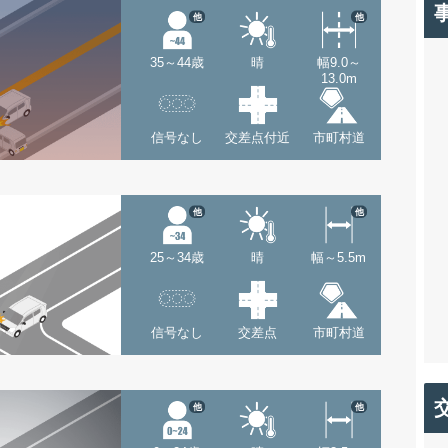
他
他
35～44歳
晴
幅9.0～
13.0m
信号なし
交差点付近
市町村道
他
他
25～34歳
晴
幅～5.5m
信号なし
交差点
市町村道
他
他