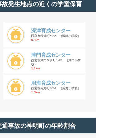
事故発生地点の近くの学童保育
深津育成センター
西宮市深津町5-22 （深津小学校）
678m
津門育成センター
西宮市津門呉羽町5-13 （津門小学
校）
1.1km
用海育成センター
西宮市用海町3-54 （用海小学校）
1.3km
交通事故の神明町の年齢割合