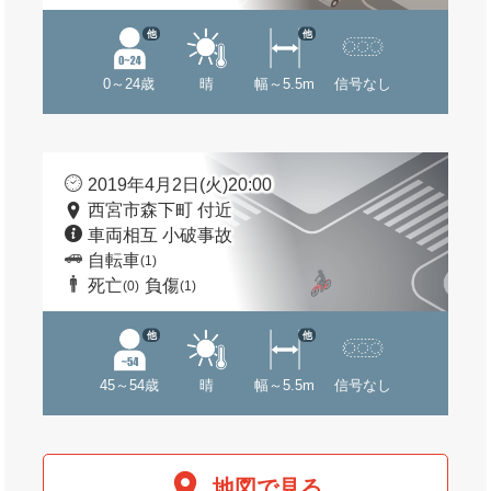
他
他
0～24歳
晴
幅～5.5m
信号なし
2019年4月2日(火)20:00
西宮市森下町 付近
車両相互 小破事故
自転車
(1)
死亡
負傷
(0)
(1)
他
他
45～54歳
晴
幅～5.5m
信号なし
地図で見る