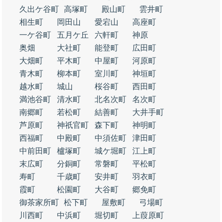
久出ケ谷町
高塚町
殿山町
雲井町
相生町
岡田山
愛宕山
高座町
一ケ谷町
五月ケ丘
六軒町
神原
奥畑
大社町
能登町
広田町
大畑町
平木町
中屋町
河原町
青木町
柳本町
室川町
神垣町
越水町
城山
桜谷町
西田町
満池谷町
清水町
北名次町
名次町
南郷町
若松町
結善町
大井手町
芦原町
神祇官町
森下町
神明町
西福町
中殿町
中須佐町
津田町
中前田町
櫨塚町
城ケ堀町
江上町
末広町
分銅町
常磐町
平松町
寿町
千歳町
安井町
羽衣町
霞町
松園町
大谷町
郷免町
御茶家所町
松下町
屋敷町
弓場町
川西町
中浜町
堀切町
上葭原町