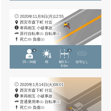
2020年11月9日(月)12:55
西宮市森下町 付近
車両相互 小破事故
原付自転車
自転車
(1)
(1)
死亡
負傷
(0)
(1)
他
他
25～34歳
晴
幅5.5～
信号なし
9.0m
2020年1月14日(火)08:01
西宮市森下町 付近
車両相互 小破事故
普通乗用車
自転車
(1)
(1)
死亡
負傷
(0)
(1)