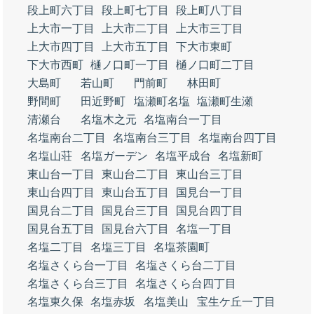
段上町六丁目
段上町七丁目
段上町八丁目
上大市一丁目
上大市二丁目
上大市三丁目
上大市四丁目
上大市五丁目
下大市東町
下大市西町
樋ノ口町一丁目
樋ノ口町二丁目
大島町
若山町
門前町
林田町
野間町
田近野町
塩瀬町名塩
塩瀬町生瀬
清瀬台
名塩木之元
名塩南台一丁目
名塩南台二丁目
名塩南台三丁目
名塩南台四丁目
名塩山荘
名塩ガーデン
名塩平成台
名塩新町
東山台一丁目
東山台二丁目
東山台三丁目
東山台四丁目
東山台五丁目
国見台一丁目
国見台二丁目
国見台三丁目
国見台四丁目
国見台五丁目
国見台六丁目
名塩一丁目
名塩二丁目
名塩三丁目
名塩茶園町
名塩さくら台一丁目
名塩さくら台二丁目
名塩さくら台三丁目
名塩さくら台四丁目
名塩東久保
名塩赤坂
名塩美山
宝生ケ丘一丁目