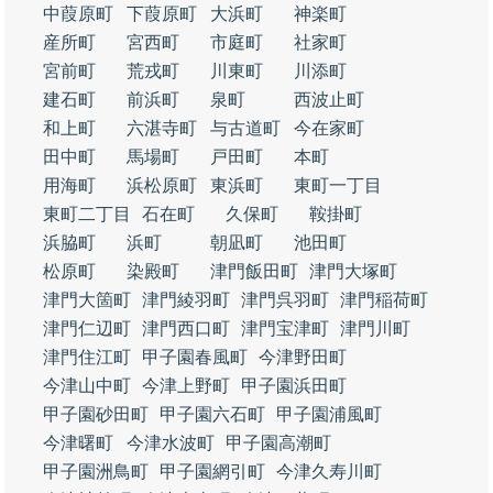
中葭原町
下葭原町
大浜町
神楽町
産所町
宮西町
市庭町
社家町
宮前町
荒戎町
川東町
川添町
建石町
前浜町
泉町
西波止町
和上町
六湛寺町
与古道町
今在家町
田中町
馬場町
戸田町
本町
用海町
浜松原町
東浜町
東町一丁目
東町二丁目
石在町
久保町
鞍掛町
浜脇町
浜町
朝凪町
池田町
松原町
染殿町
津門飯田町
津門大塚町
津門大箇町
津門綾羽町
津門呉羽町
津門稲荷町
津門仁辺町
津門西口町
津門宝津町
津門川町
津門住江町
甲子園春風町
今津野田町
今津山中町
今津上野町
甲子園浜田町
甲子園砂田町
甲子園六石町
甲子園浦風町
今津曙町
今津水波町
甲子園高潮町
甲子園洲鳥町
甲子園網引町
今津久寿川町