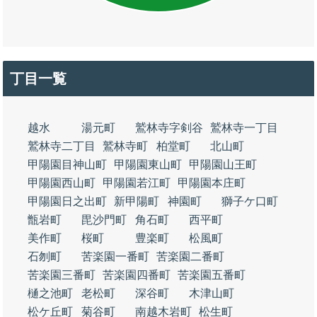
丁目一覧
越水
湯元町
鷲林寺字剣谷
鷲林寺一丁目
鷲林寺二丁目
鷲林寺町
柏堂町
北山町
甲陽園目神山町
甲陽園東山町
甲陽園山王町
甲陽園西山町
甲陽園若江町
甲陽園本庄町
甲陽園日之出町
新甲陽町
神園町
獅子ケ口町
甑岩町
毘沙門町
角石町
西平町
美作町
桜町
豊楽町
松風町
石刎町
苦楽園一番町
苦楽園二番町
苦楽園三番町
苦楽園四番町
苦楽園五番町
樋之池町
老松町
深谷町
木津山町
松ケ丘町
菊谷町
南越木岩町
松生町