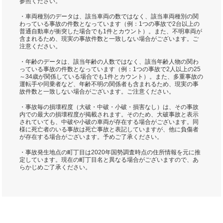
参照ください。
・車両種別のデータは、該当車両の数ではなく、該当車両種別の関
わっている事故の件数となっています（例：1つの事故で2台以上の
普通自動車が衝突した場合でも1件とカウント）。また、不明車両が
含まれるため、現実の事故件数と一致しない場合がございます。ご
注意ください。
・年齢のデータは、該当年齢の人数ではなく、該当年齢人物の関わ
っている事故の件数となっています（例：1つの事故で2人以上の25
～34歳が関係している場合でも1件とカウント）。また、多重事故の
運転手や同乗者など、年齢不明の関係者も含まれるため、現実の事
故件数と一致しない場合がございます。ご注意ください。
・事故毎の損壊程度（大破・中破・小破・損害なし）は、その事故
内での最大の損壊程度が掲載されます。そのため、大破事故と表示
されていても、中破や小破の車両が存在する場合がございます。同
様に死亡者のいる事故は死亡事故と表記していますが、他に負傷者
が存在する場合がございます。予めご了承ください。
・事故発生地点の町丁目は2020年国勢調査時点の住所情報を元に推
定しています。現在の町丁目名と異なる場合がございますので、あ
らかじめご了承ください。