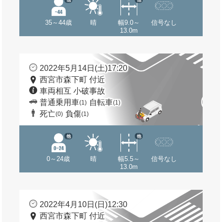
35～44歳
晴
幅9.0～
信号なし
13.0m
2022年5月14日(土)17:20
西宮市森下町 付近
車両相互 小破事故
普通乗用車
自転車
(1)
(1)
死亡
負傷
(0)
(1)
他
他
0～24歳
晴
幅5.5～
信号なし
13.0m
2022年4月10日(日)12:30
西宮市森下町 付近