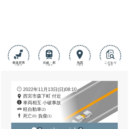
都道府県
沿線・駅
地図
こだわり
で探す
で探す
で探す
条件
2022年11月13日(日)08:10
西宮市森下町 付近
車両相互 小破事故
軽自動車
(2)
死亡
負傷
(0)
(1)
他
他