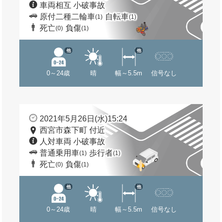
車両相互 小破事故
原付二種二輪車
自転車
(1)
(1)
死亡
負傷
(0)
(1)
他
他
0～24歳
晴
幅～5.5m
信号なし
2021年5月26日(水)15:24
西宮市森下町 付近
人対車両 小破事故
普通乗用車
歩行者
(1)
(1)
死亡
負傷
(0)
(1)
他
他
0～24歳
晴
幅～5.5m
信号なし