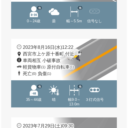
他
他
0～24歳
曇
幅～5.5m
信号なし
2023年8月16日(水)12:22
西宮市上ケ原十番町 付近
車両相互 小破事故
軽貨物車
原付自転車
(1)
(1)
死亡
負傷
(0)
(1)
他
他
35～44歳
晴
幅9.0～
３灯式信号
13.0m
2023年7月29日(土)09:30