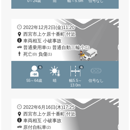
0～24歳
雨
幅～5.5m
信号なし
2022年12月2日(金)11:20
西宮市上ケ原十番町 付近
車両相互 小破事故
普通乗用車
普通自動二輪小
(1)
(1)
死亡
負傷
(0)
(1)
他
他
55～64歳
晴
幅5.5～
信号なし
13.0m
2022年6月16日(木)17:25
西宮市上ケ原十番町 付近
車両相互 小破事故
原付自転車
(2)