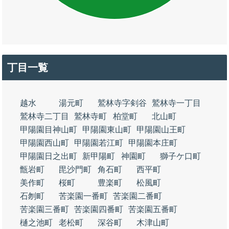
丁目一覧
越水
湯元町
鷲林寺字剣谷
鷲林寺一丁目
鷲林寺二丁目
鷲林寺町
柏堂町
北山町
甲陽園目神山町
甲陽園東山町
甲陽園山王町
甲陽園西山町
甲陽園若江町
甲陽園本庄町
甲陽園日之出町
新甲陽町
神園町
獅子ケ口町
甑岩町
毘沙門町
角石町
西平町
美作町
桜町
豊楽町
松風町
石刎町
苦楽園一番町
苦楽園二番町
苦楽園三番町
苦楽園四番町
苦楽園五番町
樋之池町
老松町
深谷町
木津山町