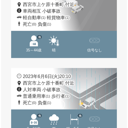
西宮市上ケ原十番町 付近
車両相互 小破事故
軽自動車
軽貨物車
(1)
(1)
死亡
負傷
(0)
(1)
他
35～44歳
晴
信号なし
2023年6月6日(火)20:10
西宮市上ケ原十番町 付近
人対車両 小破事故
普通乗用車
歩行者
(1)
(1)
死亡
負傷
(0)
(1)
他
他