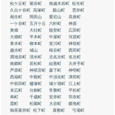
松ケ丘町
菊谷町
南越木岩町
松生町
久出ケ谷町
高塚町
殿山町
雲井町
相生町
岡田山
愛宕山
高座町
一ケ谷町
五月ケ丘
六軒町
神原
奥畑
大社町
能登町
広田町
大畑町
平木町
中屋町
河原町
青木町
柳本町
室川町
神垣町
越水町
城山
桜谷町
西田町
満池谷町
清水町
北名次町
名次町
南郷町
若松町
結善町
大井手町
芦原町
神祇官町
森下町
神明町
西福町
中殿町
中須佐町
津田町
中前田町
櫨塚町
城ケ堀町
江上町
末広町
分銅町
常磐町
平松町
寿町
千歳町
安井町
羽衣町
霞町
松園町
大谷町
郷免町
御茶家所町
松下町
屋敷町
弓場町