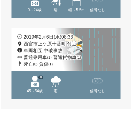
0～24歳
晴
幅～5.5m
信号なし
2019年2月6日(水)08:33
西宮市上ケ原十番町 付近
車両相互 中破事故
普通乗用車
普通貨物車
(1)
(1)
死亡
負傷
(0)
(1)
他
45～54歳
雨
信号なし