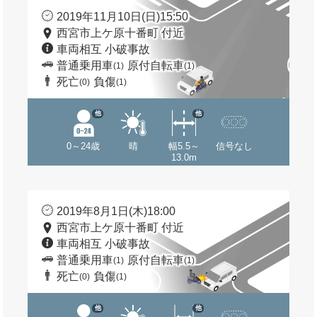
2019年11月10日(日)15:50
西宮市上ケ原十番町 付近
車両相互 小破事故
普通乗用車
原付自転車
(1)
(1)
死亡
負傷
(0)
(1)
他
他
0～24歳
晴
幅5.5～
信号なし
13.0m
2019年8月1日(木)18:00
西宮市上ケ原十番町 付近
車両相互 小破事故
普通乗用車
原付自転車
(1)
(1)
死亡
負傷
(0)
(1)
他
他