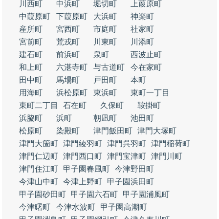
川西町
中浜町
堀切町
上葭原町
中葭原町
下葭原町
大浜町
神楽町
産所町
宮西町
市庭町
社家町
宮前町
荒戎町
川東町
川添町
建石町
前浜町
泉町
西波止町
和上町
六湛寺町
与古道町
今在家町
田中町
馬場町
戸田町
本町
用海町
浜松原町
東浜町
東町一丁目
東町二丁目
石在町
久保町
鞍掛町
浜脇町
浜町
朝凪町
池田町
松原町
染殿町
津門飯田町
津門大塚町
津門大箇町
津門綾羽町
津門呉羽町
津門稲荷町
津門仁辺町
津門西口町
津門宝津町
津門川町
津門住江町
甲子園春風町
今津野田町
今津山中町
今津上野町
甲子園浜田町
甲子園砂田町
甲子園六石町
甲子園浦風町
今津曙町
今津水波町
甲子園高潮町