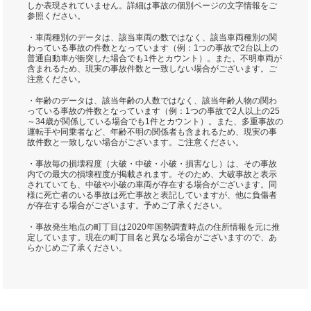
しか表現されていません。詳細は事故の個別ページの文字情報をご
参照ください。
・車両種別のデータは、該当車両の数ではなく、該当車両種別の関
わっている事故の件数となっています（例：1つの事故で2台以上の
普通自動車が衝突した場合でも1件とカウント）。また、不明車両が
含まれるため、現実の事故件数と一致しない場合がございます。ご
注意ください。
・年齢のデータは、該当年齢の人数ではなく、該当年齢人物の関わ
っている事故の件数となっています（例：1つの事故で2人以上の25
～34歳が関係している場合でも1件とカウント）。また、多重事故の
運転手や同乗者など、年齢不明の関係者も含まれるため、現実の事
故件数と一致しない場合がございます。ご注意ください。
・事故毎の損壊程度（大破・中破・小破・損害なし）は、その事故
内での最大の損壊程度が掲載されます。そのため、大破事故と表示
されていても、中破や小破の車両が存在する場合がございます。同
様に死亡者のいる事故は死亡事故と表記していますが、他に負傷者
が存在する場合がございます。予めご了承ください。
・事故発生地点の町丁目は2020年国勢調査時点の住所情報を元に推
定しています。現在の町丁目名と異なる場合がございますので、あ
らかじめご了承ください。