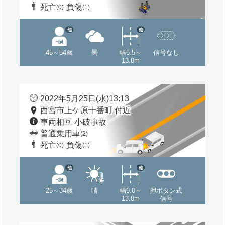
死亡
負傷
(0)
(1)
他
他
45～54歳
曇
幅5.5～
信号なし
13.0m
2022年5月25日(水)13:13
西宮市上ケ原十番町 付近
車両相互 小破事故
普通乗用車
(2)
死亡
負傷
(0)
(1)
他
他
25～34歳
晴
幅9.0～
押ボタン式
13.0m
信号