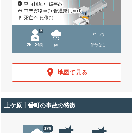
車両相互 中破事故
中型貨物車
普通乗用車
(1)
(1)
死亡
負傷
(0)
(1)
他
25～34歳
雨
信号なし
地図で見る
上ケ原十番町の事故の特徴
27%