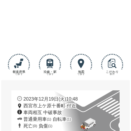
都道府県
沿線・駅
地図
こだわり
で探す
で探す
で探す
条件
2023年12月19日(火)10:48
西宮市上ケ原十番町 付近
車両相互 中破事故
普通乗用車
自転車
(1)
(1)
死亡
負傷
(0)
(1)