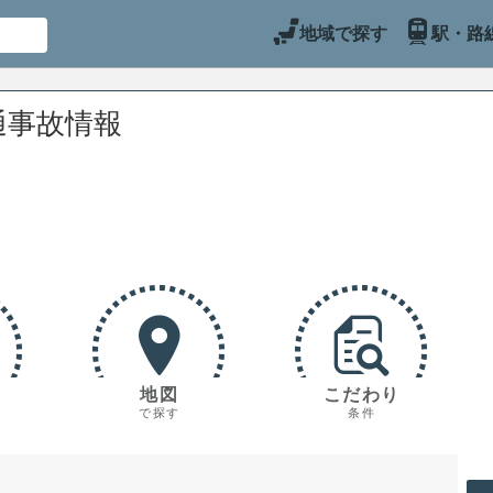
地域で探す
駅・路
通事故情報
地図
こだわり
で探す
条件