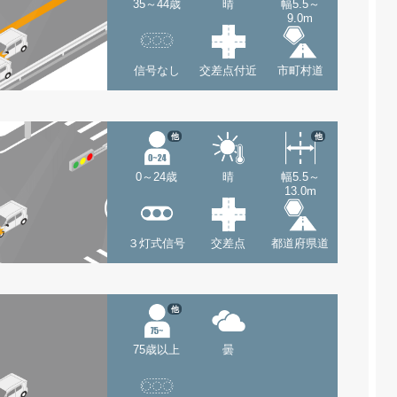
35～44歳
晴
幅5.5～
9.0m
信号なし
交差点付近
市町村道
他
他
0～24歳
晴
幅5.5～
13.0m
３灯式信号
交差点
都道府県道
他
75歳以上
曇