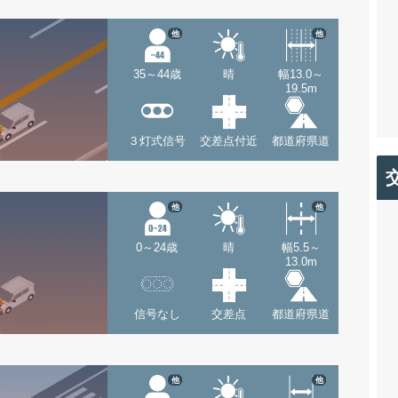
他
他
35～44歳
晴
幅13.0～
19.5m
３灯式信号
交差点付近
都道府県道
他
他
0～24歳
晴
幅5.5～
13.0m
信号なし
交差点
都道府県道
他
他