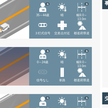
他
他
35～44歳
晴
幅9.0～
13.0m
３灯式信号
交差点付近
都道府県道
他
他
0～24歳
晴
幅9.0～
13.0m
信号なし
単路
都道府県道
他
他