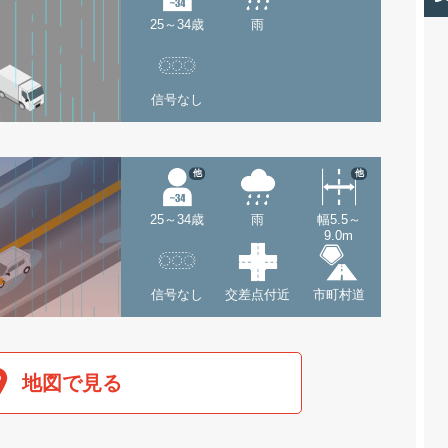
25～34歳
雨
信号なし
他
他
25～34歳
雨
幅5.5～
9.0m
信号なし
交差点付近
市町村道
地図で見る