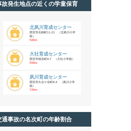
事故発生地点の近くの学童保育
北夙川育成センター
西宮市石刎町11-21 （北夙川小学
校）
546m
大社育成センター
西宮市桜谷町9-7 （大社小学校）
559m
夙川育成センター
西宮市久出ケ谷町8-4 （夙川小学
校）
726m
交通事故の名次町の年齢割合