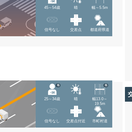
45～54歳
晴
幅～5.5m
信号なし
交差点
都道府県道
他
他
25～34歳
晴
幅13.0～
19.5m
信号なし
交差点付近
市町村道