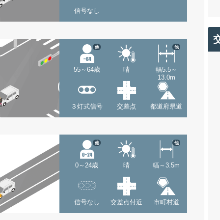
信号なし
他
他
55～64歳
晴
幅5.5～
13.0m
３灯式信号
交差点
都道府県道
他
他
0～24歳
晴
幅～3.5m
信号なし
交差点付近
市町村道