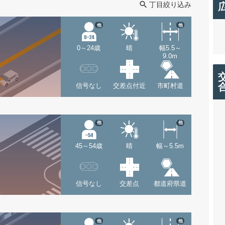
丁目絞り込み
他
他
0～24歳
晴
幅5.5～
9.0m
信号なし
交差点付近
市町村道
他
他
45～54歳
晴
幅～5.5m
信号なし
交差点
都道府県道
他
他