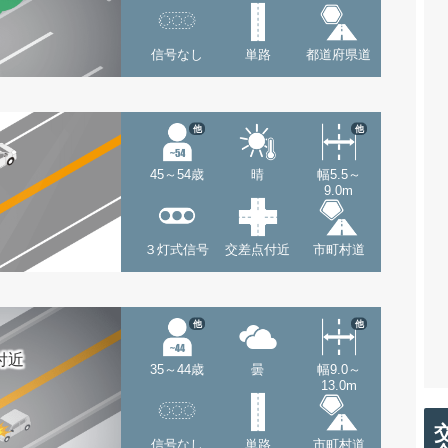
信号なし
単路
都道府県道
他
他
45～54歳
晴
幅5.5～
9.0m
３灯式信号
交差点付近
市町村道
他
他
付近
35～44歳
曇
幅9.0～
13.0m
信号なし
単路
市町村道