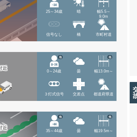
25～34歳
晴
幅5.5～
9.0m
信号なし
橋
市町村道
他
他
付近
0～24歳
曇
幅13.0m～
３灯式信号
交差点
都道府県道
他
他
付近
35～44歳
曇
幅19.5m～