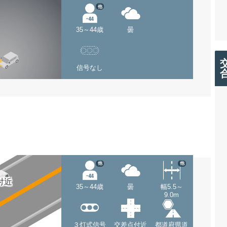
他
35～44歳
曇
信号なし
他
他
付近
35～44歳
曇
幅5.5～
9.0m
３灯式信号
交差点付近
都道府県道