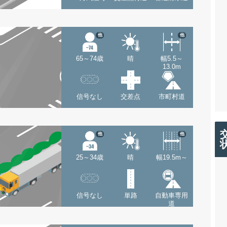
他
他
65～74歳
晴
幅5.5～
13.0m
信号なし
交差点
市町村道
他
他
25～34歳
晴
幅19.5m～
信号なし
単路
自動車専用
道