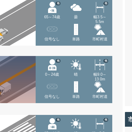
他
他
65～74歳
曇
幅3.5～
5.5m
信号なし
単路
市町村道
他
他
0～24歳
晴
幅9.0～
13.0m
信号なし
単路
市町村道
他
他