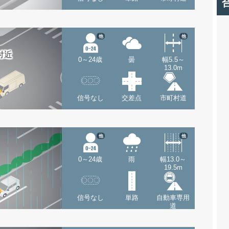
他
他
付近
0～24歳
曇
幅5.5～
13.0m
信号なし
交差点
市町村道
他
他
0～24歳
雨
幅13.0～
19.5m
信号なし
単路
自動車専用
道