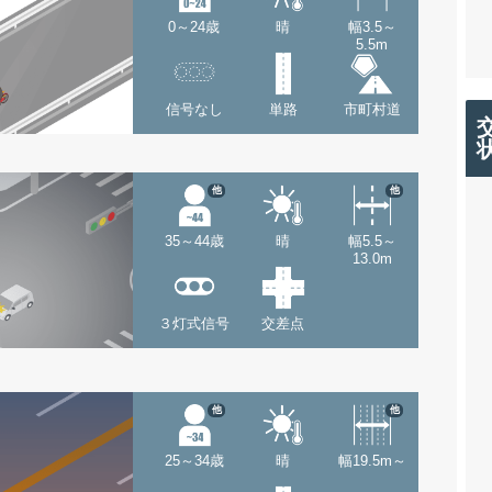
0～24歳
晴
幅3.5～
5.5m
信号なし
単路
市町村道
他
他
35～44歳
晴
幅5.5～
13.0m
３灯式信号
交差点
他
他
25～34歳
晴
幅19.5m～