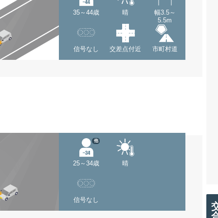
35～44歳
晴
幅3.5～
5.5m
信号なし
交差点付近
市町村道
他
25～34歳
晴
信号なし