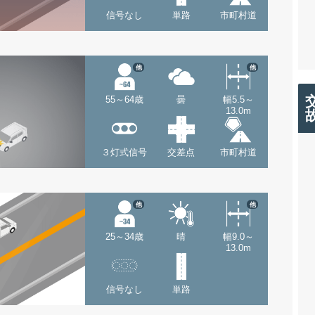
信号なし
単路
市町村道
他
他
55～64歳
曇
幅5.5～
13.0m
３灯式信号
交差点
市町村道
他
他
25～34歳
晴
幅9.0～
13.0m
信号なし
単路