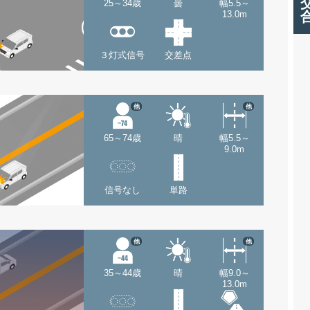
25～34歳
曇
幅5.5～
13.0m
３灯式信号
交差点
他
他
65～74歳
晴
幅5.5～
9.0m
信号なし
単路
他
他
35～44歳
晴
幅9.0～
13.0m