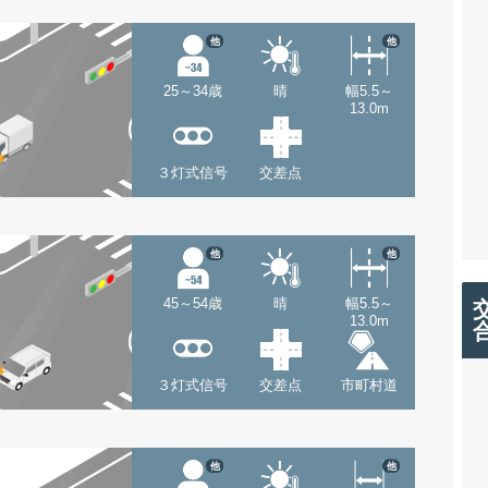
他
他
25～34歳
晴
幅5.5～
13.0m
３灯式信号
交差点
他
他
45～54歳
晴
幅5.5～
13.0m
３灯式信号
交差点
市町村道
他
他