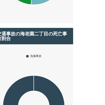
交通事故の海老園二丁目の死亡事
故割合