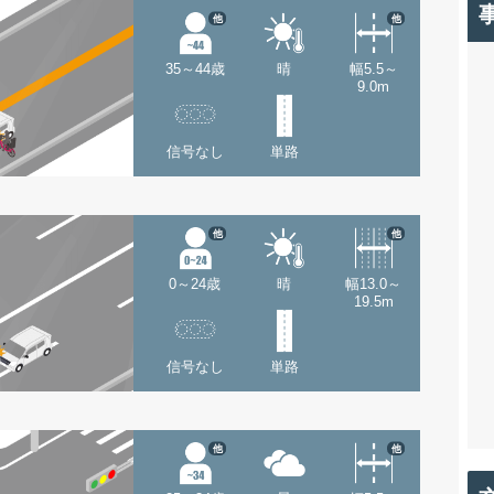
他
他
35～44歳
晴
幅5.5～
9.0m
信号なし
単路
他
他
0～24歳
晴
幅13.0～
19.5m
信号なし
単路
他
他