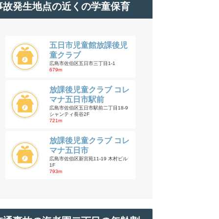
事故発生地点の近くの学童保育
五日市児童館放課後児
童クラブ
広島市佐伯区五日市三丁目1-1
679m
放課後児童クラブ コレ
マナ五日市駅前
広島市佐伯区五日市駅前二丁目18-9
シャンティ長谷2F
721m
放課後児童クラブ コレ
マナ五日市
広島市佐伯区新宮苑11-19 木村ビル
1F
793m