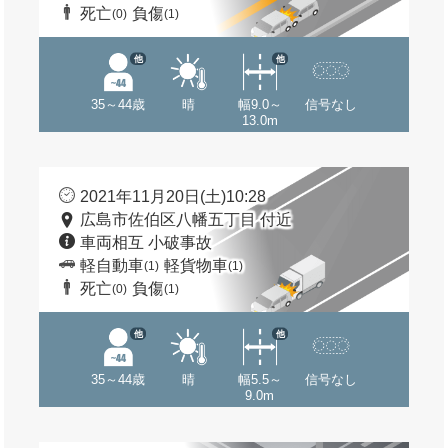
死亡
負傷
(0)
(1)
他
他
35～44歳
晴
幅9.0～
信号なし
13.0m
2021年11月20日(土)10:28
広島市佐伯区八幡五丁目 付近
車両相互 小破事故
軽自動車
軽貨物車
(1)
(1)
死亡
負傷
(0)
(1)
他
他
35～44歳
晴
幅5.5～
信号なし
9.0m