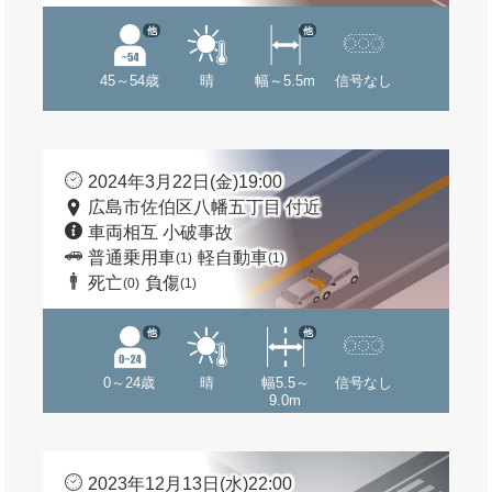
他
他
45～54歳
晴
幅～5.5m
信号なし
2024年3月22日(金)19:00
広島市佐伯区八幡五丁目 付近
車両相互 小破事故
普通乗用車
軽自動車
(1)
(1)
死亡
負傷
(0)
(1)
他
他
0～24歳
晴
幅5.5～
信号なし
9.0m
2023年12月13日(水)22:00