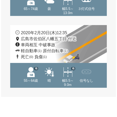
65～74歳
曇
幅5.5～
３灯式信号
13.0m
2020年2月20日(木)12:35
広島市佐伯区八幡五丁目 付近
車両相互 中破事故
軽自動車
原付自転車
(1)
(1)
死亡
負傷
(0)
(1)
他
他
55～64歳
晴
幅5.5～
信号なし
9.0m