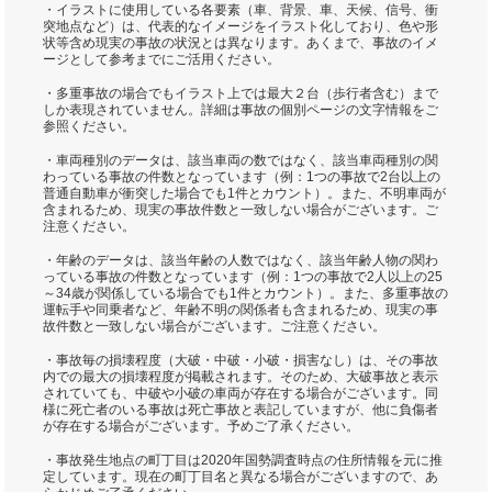
・イラストに使用している各要素（車、背景、車、天候、信号、衝
突地点など）は、代表的なイメージをイラスト化しており、色や形
状等含め現実の事故の状況とは異なります。あくまで、事故のイメ
ージとして参考までにご活用ください。
・多重事故の場合でもイラスト上では最大２台（歩行者含む）まで
しか表現されていません。詳細は事故の個別ページの文字情報をご
参照ください。
・車両種別のデータは、該当車両の数ではなく、該当車両種別の関
わっている事故の件数となっています（例：1つの事故で2台以上の
普通自動車が衝突した場合でも1件とカウント）。また、不明車両が
含まれるため、現実の事故件数と一致しない場合がございます。ご
注意ください。
・年齢のデータは、該当年齢の人数ではなく、該当年齢人物の関わ
っている事故の件数となっています（例：1つの事故で2人以上の25
～34歳が関係している場合でも1件とカウント）。また、多重事故の
運転手や同乗者など、年齢不明の関係者も含まれるため、現実の事
故件数と一致しない場合がございます。ご注意ください。
・事故毎の損壊程度（大破・中破・小破・損害なし）は、その事故
内での最大の損壊程度が掲載されます。そのため、大破事故と表示
されていても、中破や小破の車両が存在する場合がございます。同
様に死亡者のいる事故は死亡事故と表記していますが、他に負傷者
が存在する場合がございます。予めご了承ください。
・事故発生地点の町丁目は2020年国勢調査時点の住所情報を元に推
定しています。現在の町丁目名と異なる場合がございますので、あ