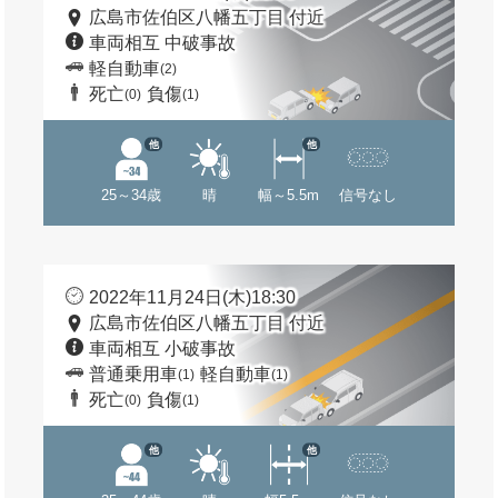
広島市佐伯区八幡五丁目 付近
車両相互 中破事故
軽自動車
(2)
死亡
負傷
(0)
(1)
他
他
25～34歳
晴
幅～5.5m
信号なし
2022年11月24日(木)18:30
広島市佐伯区八幡五丁目 付近
車両相互 小破事故
普通乗用車
軽自動車
(1)
(1)
死亡
負傷
(0)
(1)
他
他