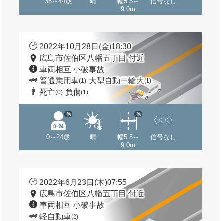
35～44歳
晴
幅5.5～
信号なし
9.0m
2022年10月28日(金)18:30
広島市佐伯区八幡五丁目 付近
車両相互 小破事故
普通乗用車
大型自動二輪大
(1)
(1)
死亡
負傷
(0)
(1)
他
他
0～24歳
晴
幅5.5～
信号なし
9.0m
2022年6月23日(木)07:55
広島市佐伯区八幡五丁目 付近
車両相互 小破事故
軽自動車
(2)