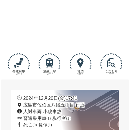
都道府県
沿線・駅
地図
こだわり
で探す
で探す
で探す
条件
2024年12月20日(金)17:41
広島市佐伯区八幡五丁目 付近
人対車両 小破事故
普通乗用車
歩行者
(1)
(1)
死亡
負傷
(0)
(1)