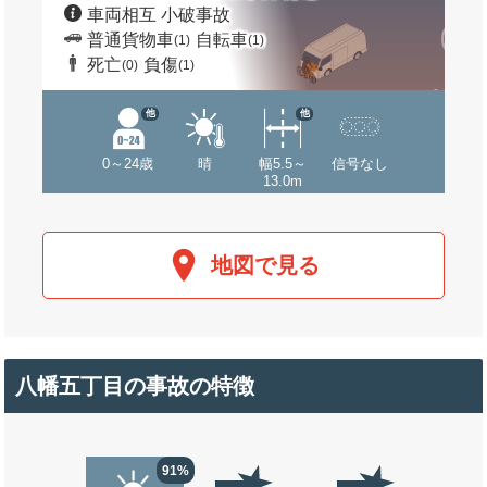
車両相互 小破事故
普通貨物車
自転車
(1)
(1)
死亡
負傷
(0)
(1)
他
他
0～24歳
晴
幅5.5～
信号なし
13.0m
地図で見る
八幡五丁目の事故の特徴
91%