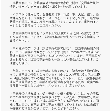
・掲載されている交通事故発生情報は警察庁公開の「交通事故統計
情報のオープンデータ」2019～2024年を使用しています。
・イラストに使用している各要素（車、背景、車、天候、信号、衝
突地点など）は、代表的なイメージをイラスト化しており、色や形
状等含め現実の事故の状況とは異なります。あくまで、事故のイメ
ージとして参考までにご活用ください。
・多重事故の場合でもイラスト上では最大２台（歩行者含む）まで
しか表現されていません。詳細は事故の個別ページの文字情報をご
参照ください。
・車両種別のデータは、該当車両の数ではなく、該当車両種別の関
わっている事故の件数となっています（例：1つの事故で2台以上の
普通自動車が衝突した場合でも1件とカウント）。また、不明車両が
含まれるため、現実の事故件数と一致しない場合がございます。ご
注意ください。
・年齢のデータは、該当年齢の人数ではなく、該当年齢人物の関わ
っている事故の件数となっています（例：1つの事故で2人以上の25
～34歳が関係している場合でも1件とカウント）。また、多重事故の
運転手や同乗者など、年齢不明の関係者も含まれるため、現実の事
故件数と一致しない場合がございます。ご注意ください。
・事故毎の損壊程度（大破・中破・小破・損害なし）は、その事故
内での最大の損壊程度が掲載されます。そのため、大破事故と表示
されていても、中破や小破の車両が存在する場合がございます。同
様に死亡者のいる事故は死亡事故と表記していますが、他に負傷者
が存在する場合がございます。予めご了承ください。