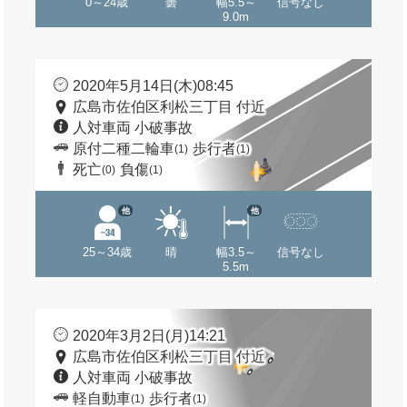
0～24歳
曇
幅5.5～
信号なし
9.0m
2020年5月14日(木)08:45
広島市佐伯区利松三丁目 付近
人対車両 小破事故
原付二種二輪車
歩行者
(1)
(1)
死亡
負傷
(0)
(1)
他
他
25～34歳
晴
幅3.5～
信号なし
5.5m
2020年3月2日(月)14:21
広島市佐伯区利松三丁目 付近
人対車両 小破事故
軽自動車
歩行者
(1)
(1)