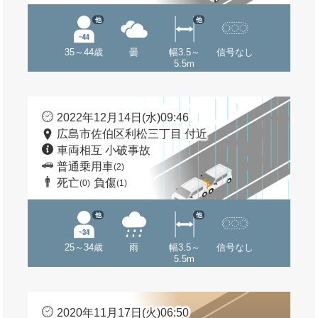
他
他
35～44歳
曇
幅3.5～
信号なし
5.5m
2022年12月14日(水)09:46
広島市佐伯区利松三丁目 付近
車両相互 小破事故
普通乗用車
(2)
死亡
負傷
(0)
(1)
他
他
25～34歳
雨
幅3.5～
信号なし
5.5m
2020年11月17日(火)06:50