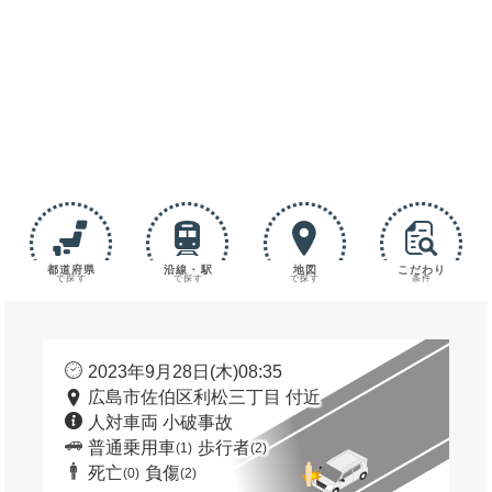
都道府県
沿線・駅
地図
こだわり
で探す
で探す
で探す
条件
2023年9月28日(木)08:35
広島市佐伯区利松三丁目 付近
人対車両 小破事故
普通乗用車
歩行者
(1)
(2)
死亡
負傷
(0)
(2)