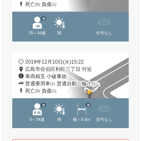
死亡
負傷
(0)
(1)
他
35～44歳
晴
信号なし
2019年12月10日(火)15:22
広島市佐伯区利松三丁目 付近
車両相互 小破事故
普通乗用車
普通自動二輪小
(1)
(1)
死亡
負傷
(0)
(1)
他
他
0～24歳
晴
幅～5.5m
信号なし