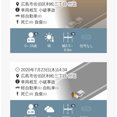
広島市佐伯区利松三丁目 付近
車両相互 小破事故
軽自動車
(2)
死亡
負傷
(0)
(1)
他
他
0～24歳
晴
幅5.5～
信号なし
9.0m
2020年7月23日(木)14:34
広島市佐伯区利松三丁目 付近
車両相互 小破事故
軽自動車
自転車
(1)
(1)
死亡
負傷
(0)
(1)
他
他