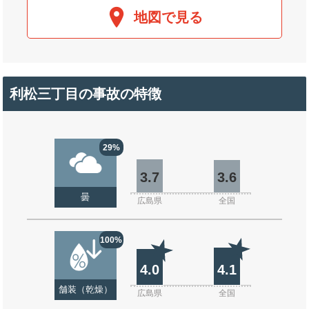
地図で見る
利松三丁目の事故の特徴
29%
3.7
3.6
曇
広島県
全国
100%
4.0
4.1
舗装（乾燥）
広島県
全国