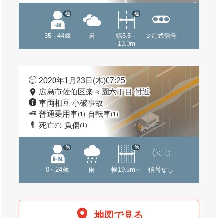
他
他
35～44歳
曇
幅5.5～
３灯式信号
13.0m
2020年1月23日(木)07:25
広島市佐伯区楽々園六丁目 付近
車両相互 小破事故
普通乗用車
自転車
(1)
(1)
死亡
負傷
(0)
(1)
他
他
0～24歳
雨
幅19.5m～
信号なし
地図で見る