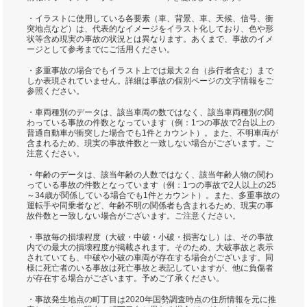
・イラストに使用している各要素（車、背景、車、天候、信号、衝
突地点など）は、代表的なイメージをイラスト化しており、色や形
状等含め現実の事故の状況とは異なります。あくまで、事故のイメ
ージとして参考までにご活用ください。
・多重事故の場合でもイラスト上では最大２台（歩行者含む）まで
しか表現されていません。詳細は事故の個別ページの文字情報をご
参照ください。
・車両種別のデータは、該当車両の数ではなく、該当車両種別の関
わっている事故の件数となっています（例：1つの事故で2台以上の
普通自動車が衝突した場合でも1件とカウント）。また、不明車両が
含まれるため、現実の事故件数と一致しない場合がございます。ご
注意ください。
・年齢のデータは、該当年齢の人数ではなく、該当年齢人物の関わ
っている事故の件数となっています（例：1つの事故で2人以上の25
～34歳が関係している場合でも1件とカウント）。また、多重事故の
運転手や同乗者など、年齢不明の関係者も含まれるため、現実の事
故件数と一致しない場合がございます。ご注意ください。
・事故毎の損壊程度（大破・中破・小破・損害なし）は、その事故
内での最大の損壊程度が掲載されます。そのため、大破事故と表示
されていても、中破や小破の車両が存在する場合がございます。同
様に死亡者のいる事故は死亡事故と表記していますが、他に負傷者
が存在する場合がございます。予めご了承ください。
・事故発生地点の町丁目は2020年国勢調査時点の住所情報を元に推