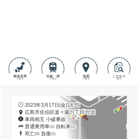
都道府県
沿線・駅
地図
こだわり
で探す
で探す
で探す
条件
2023年3月17日(金)14:55
広島市佐伯区楽々園六丁目 付近
車両相互 小破事故
普通乗用車
自転車
(1)
(1)
死亡
負傷
(0)
(1)