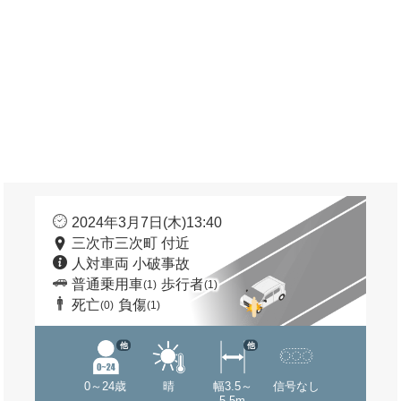
2024年3月7日(木)13:40
三次市三次町 付近
人対車両 小破事故
普通乗用車
歩行者
(1)
(1)
死亡
負傷
(0)
(1)
他
他
0～24歳
晴
幅3.5～
信号なし
5.5m