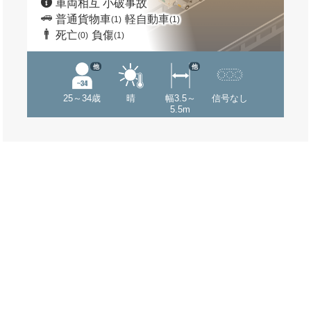
車両相互 小破事故
普通貨物車
軽自動車
(1)
(1)
死亡
負傷
(0)
(1)
他
他
25～34歳
晴
幅3.5～
信号なし
5.5m