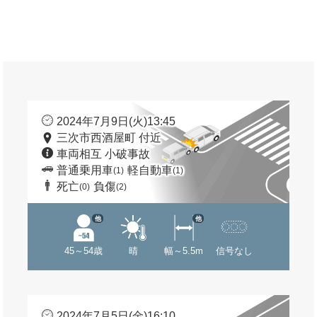
2024年7月9日(火)13:45
三次市西酒屋町 付近
車両相互 小破事故
普通乗用車
軽自動車
(1)
(1)
死亡
負傷
(0)
(2)
他
他
45～54歳
晴
幅～5.5m
信号なし
2024年7月5日(金)16:10