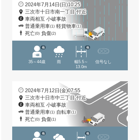
2024年7月14日(日)10:25
三次市十日市南一丁目 付近
車両相互 小破事故
普通乗用車
軽貨物車
(1)
(1)
死亡
負傷
(0)
(2)
他
他
35～44歳
雨
幅5.5～
信号なし
13.0m
2024年7月12日(金)07:55
三次市十日市中三丁目 付近
車両相互 小破事故
普通乗用車
自転車
(1)
(1)
死亡
負傷
(0)
(1)
他
他