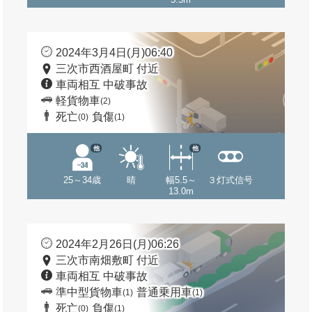
2024年3月4日(月)06:40
三次市西酒屋町 付近
車両相互 中破事故
軽貨物車
(2)
死亡
負傷
(0)
(1)
他
他
25～34歳
晴
幅5.5～
３灯式信号
13.0m
2024年2月26日(月)06:26
三次市南畑敷町 付近
車両相互 中破事故
準中型貨物車
普通乗用車
(1)
(1)
死亡
負傷
(0)
(1)