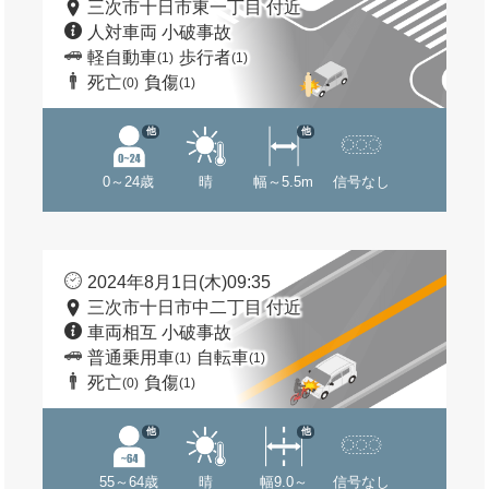
三次市十日市東一丁目 付近
人対車両 小破事故
軽自動車
歩行者
(1)
(1)
死亡
負傷
(0)
(1)
他
他
0～24歳
晴
幅～5.5m
信号なし
2024年8月1日(木)09:35
三次市十日市中二丁目 付近
車両相互 小破事故
普通乗用車
自転車
(1)
(1)
死亡
負傷
(0)
(1)
他
他
55～64歳
晴
幅9.0～
信号なし