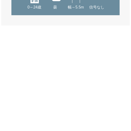
0～24歳
曇
幅～5.5m
信号なし