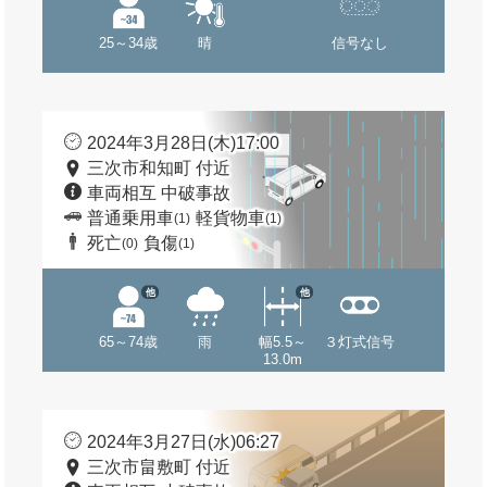
25～34歳
晴
信号なし
2024年3月28日(木)17:00
三次市和知町 付近
車両相互 中破事故
普通乗用車
軽貨物車
(1)
(1)
死亡
負傷
(0)
(1)
他
他
65～74歳
雨
幅5.5～
３灯式信号
13.0m
2024年3月27日(水)06:27
三次市畠敷町 付近