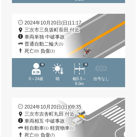
2024年10月20日(日)11:17
三次市三良坂町長田 付近
車両単独 中破事故
普通自動二輪大
(1)
死亡
負傷
(0)
(1)
他
他
0～24歳
晴
幅5.5～
信号なし
9.0m
2024年10月20日(日)09:35
三次市吉舎町丸田 付近
車両相互 中破事故
軽自動車
軽貨物車
(1)
(1)
死亡
負傷
(0)
(7)