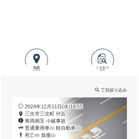
地図
こだわり
で探す
条件
丁目絞り込み
2024年12月11日(水)18:55
三次市三次町 付近
車両相互 小破事故
普通乗用車
軽自動車
(1)
(1)
死亡
負傷
(0)
(1)