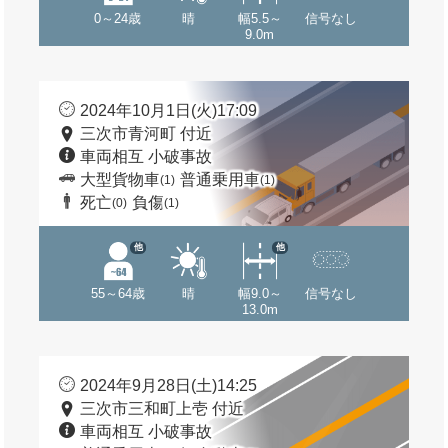
0～24歳
晴
幅5.5～
信号なし
9.0m
2024年10月1日(火)17:09
三次市青河町 付近
車両相互 小破事故
大型貨物車
普通乗用車
(1)
(1)
死亡
負傷
(0)
(1)
他
他
55～64歳
晴
幅9.0～
信号なし
13.0m
2024年9月28日(土)14:25
三次市三和町上壱 付近
車両相互 小破事故