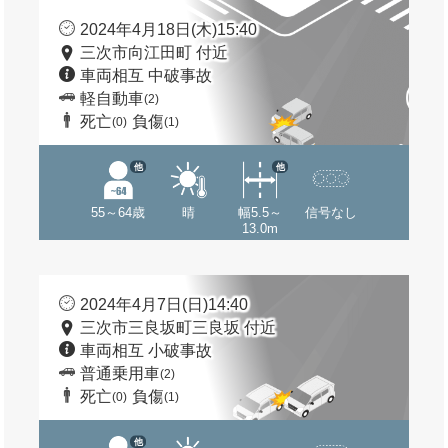
2024年4月18日(木)15:40
三次市向江田町 付近
車両相互 中破事故
軽自動車
(2)
死亡
負傷
(0)
(1)
他
他
55～64歳
晴
幅5.5～
信号なし
13.0m
2024年4月7日(日)14:40
三次市三良坂町三良坂 付近
車両相互 小破事故
普通乗用車
(2)
死亡
負傷
(0)
(1)
他