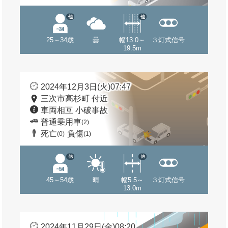
他
他
25～34歳
曇
幅13.0～
３灯式信号
19.5m
2024年12月3日(火)07:47
三次市高杉町 付近
車両相互 小破事故
普通乗用車
(2)
死亡
負傷
(0)
(1)
他
他
45～54歳
晴
幅5.5～
３灯式信号
13.0m
2024年11月29日(金)08:20