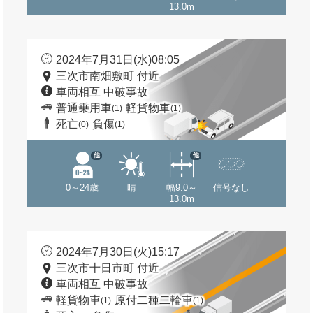
13.0m
2024年7月31日(水)08:05
三次市南畑敷町 付近
車両相互 中破事故
普通乗用車
軽貨物車
(1)
(1)
死亡
負傷
(0)
(1)
他
他
0～24歳
晴
幅9.0～
信号なし
13.0m
2024年7月30日(火)15:17
三次市十日市町 付近
車両相互 中破事故
軽貨物車
原付二種二輪車
(1)
(1)