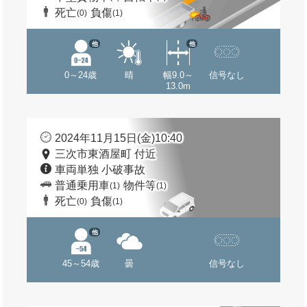
死亡
負傷
(0)
(1)
他
他
0～24歳
晴
幅9.0～
信号なし
13.0m
2024年11月15日(金)10:40
三次市東酒屋町 付近
車両単独 小破事故
普通乗用車
物件等
(1)
(1)
死亡
負傷
(0)
(1)
他
45～54歳
曇
信号なし