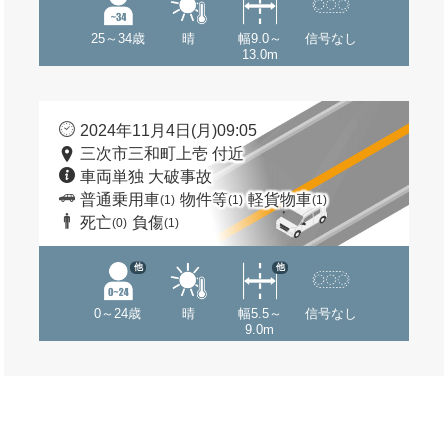
25～34歳
晴
幅9.0～
信号なし
13.0m
2024年11月4日(月)09:05
三次市三和町上壱 付近
車両単独 大破事故
普通乗用車
物件等
軽貨物車
(1)
(1)
(1)
死亡
負傷
(0)
(1)
他
他
0～24歳
晴
幅5.5～
信号なし
9.0m