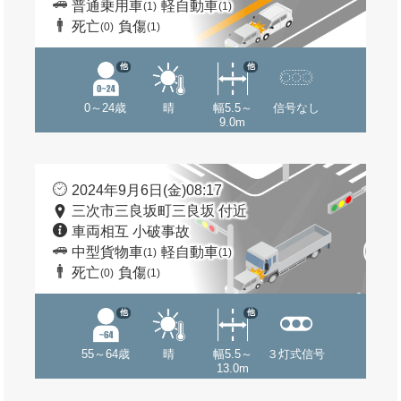
普通乗用車
軽自動車
(1)
(1)
死亡
負傷
(0)
(1)
他
他
0～24歳
晴
幅5.5～
信号なし
9.0m
2024年9月6日(金)08:17
三次市三良坂町三良坂 付近
車両相互 小破事故
中型貨物車
軽自動車
(1)
(1)
死亡
負傷
(0)
(1)
他
他
55～64歳
晴
幅5.5～
３灯式信号
13.0m