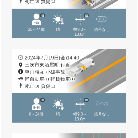
死亡
負傷
(0)
(1)
他
他
35～44歳
晴
幅9.0～
信号なし
13.0m
2024年7月19日(金)14:40
三次市東酒屋町 付近
車両相互 小破事故
軽自動車
軽貨物車
(1)
(1)
死亡
負傷
(0)
(1)
他
他
0～24歳
晴
幅9.0～
信号なし
13.0m