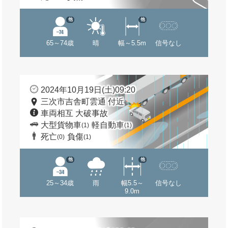
他
他
65～74歳
晴
幅～5.5m
信号なし
2024年10月19日(土)09:20
三次市吉舎町雲通 付近
車両相互 大破事故
大型貨物車
軽自動車
(1)
(1)
死亡
負傷
(0)
(1)
他
他
25～34歳
雨
幅5.5～
信号なし
9.0m