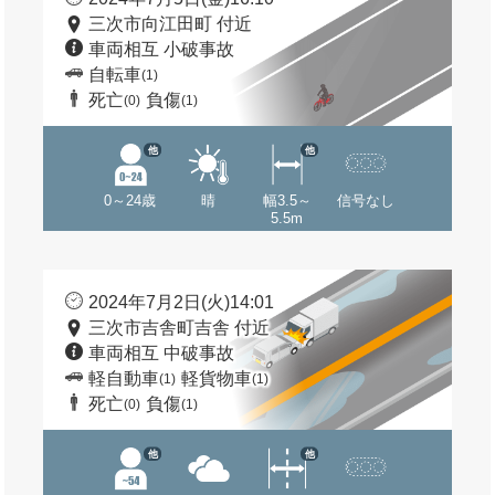
三次市向江田町 付近
車両相互 小破事故
自転車
(1)
死亡
負傷
(0)
(1)
他
他
0～24歳
晴
幅3.5～
信号なし
5.5m
2024年7月2日(火)14:01
三次市吉舎町吉舎 付近
車両相互 中破事故
軽自動車
軽貨物車
(1)
(1)
死亡
負傷
(0)
(1)
他
他