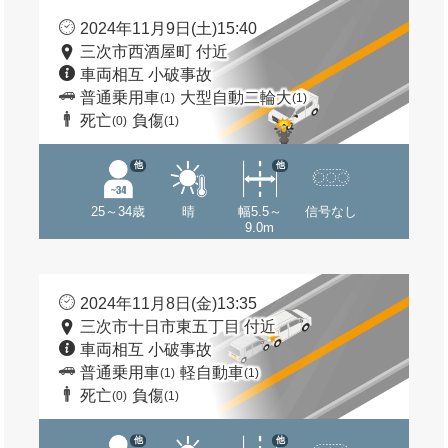
2024年11月9日(土)15:40
三次市西酒屋町 付近
車両相互 小破事故
普通乗用車
大型自動二輪大
(1)
(1)
死亡
負傷
(0)
(1)
他
他
25～34歳
晴
幅5.5～
信号なし
9.0m
2024年11月8日(金)13:35
三次市十日市東五丁目 付近
車両相互 小破事故
普通乗用車
軽自動車
(1)
(1)
死亡
負傷
(0)
(1)
他
他