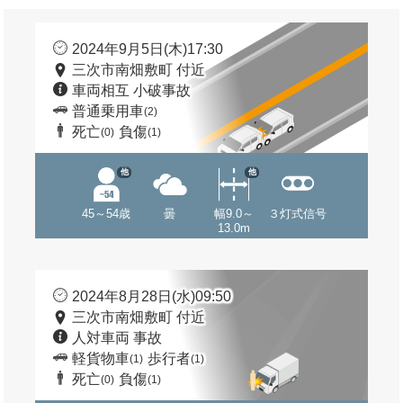
2024年9月5日(木)17:30
三次市南畑敷町 付近
車両相互 小破事故
普通乗用車
(2)
死亡
負傷
(0)
(1)
他
他
45～54歳
曇
幅9.0～
３灯式信号
13.0m
2024年8月28日(水)09:50
三次市南畑敷町 付近
人対車両 事故
軽貨物車
歩行者
(1)
(1)
死亡
負傷
(0)
(1)