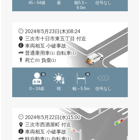
45～54歳
曇
幅5.5～
信号なし
9.0m
2024年5月23日(木)08:24
三次市十日市東五丁目 付近
車両相互 小破事故
普通乗用車
自転車
(1)
(1)
死亡
負傷
(0)
(1)
他
他
0～24歳
晴
幅～5.5m
信号なし
2024年5月22日(水)15:00
三次市西酒屋町 付近
車両相互 小破事故
軽自動車
自転車
(1)
(1)