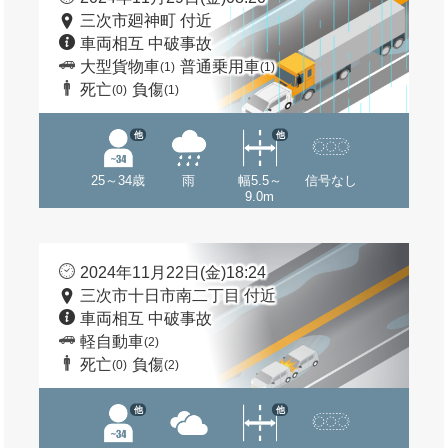
三次市廻神町 付近
車両相互 中破事故
大型貨物車
普通乗用車
(1)
(1)
死亡
負傷
(0)
(1)
他
他
25～34歳
雨
幅5.5～
信号なし
9.0m
2024年11月22日(金)18:24
三次市十日市南二丁目 付近
車両相互 中破事故
軽自動車
(2)
死亡
負傷
(0)
(2)
他
他