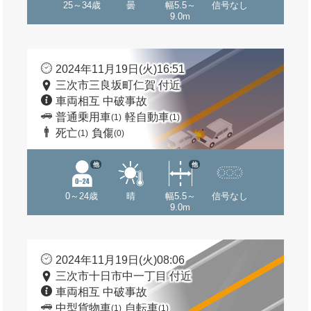
25～34歳
曇
幅5.5～
信号なし
9.0m
2024年11月19日(火)16:51
三次市三良坂町仁賀 付近
車両相互 中破事故
普通乗用車
軽自動車
(1)
(1)
死亡
負傷
(1)
(0)
他
他
0～24歳
晴
幅5.5～
信号なし
9.0m
2024年11月19日(火)08:06
三次市十日市中一丁目 付近
車両相互 中破事故
中型貨物車
自転車
(1)
(1)