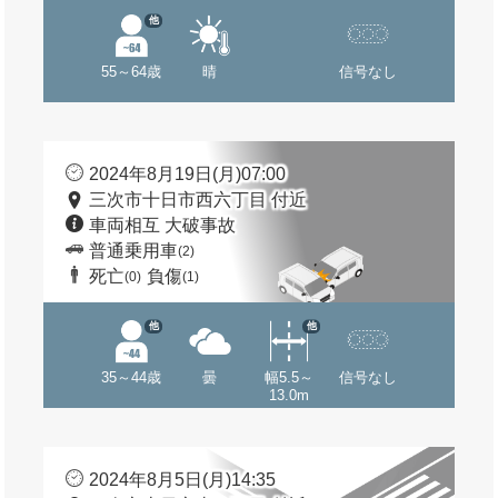
他
55～64歳
晴
信号なし
2024年8月19日(月)07:00
三次市十日市西六丁目 付近
車両相互 大破事故
普通乗用車
(2)
死亡
負傷
(0)
(1)
他
他
35～44歳
曇
幅5.5～
信号なし
13.0m
2024年8月5日(月)14:35