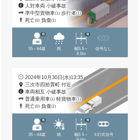
人対車両 小破事故
準中型貨物車
歩行者
(1)
(1)
死亡
負傷
(0)
(1)
他
他
55～64歳
雨
幅5.5～
信号なし
9.0m
2024年10月30日(水)13:35
三次市四拾貫町 付近
車両相互 小破事故
普通乗用車
軽貨物車
(1)
(1)
死亡
負傷
(0)
(2)
他
他
35～44歳
晴
幅5.5～
３灯式信号
9.0m