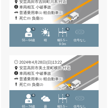
安芸高田市吉田町川本 付近
車両相互 小破事故
普通乗用車
軽自動車
(1)
(1)
死亡
負傷
(0)
(1)
他
他
55～64歳
晴
幅5.5～
信号なし
9.0m
2024年4月28日(日)13:22
安芸高田市美土里町横田 付近
車両相互 中破事故
普通乗用車
軽自動車
(1)
(1)
死亡
負傷
(0)
(2)
他
他
65～74歳
曇
幅5.5～
信号なし