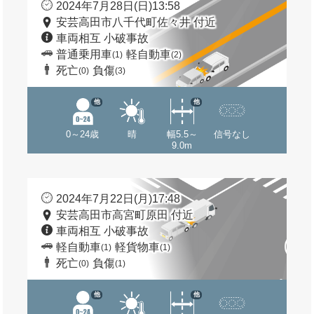
2024年7月28日(日)13:58
安芸高田市八千代町佐々井 付近
車両相互 小破事故
普通乗用車
軽自動車
(1)
(2)
死亡
負傷
(0)
(3)
他
他
0～24歳
晴
幅5.5～
信号なし
9.0m
2024年7月22日(月)17:48
安芸高田市高宮町原田 付近
車両相互 小破事故
軽自動車
軽貨物車
(1)
(1)
死亡
負傷
(0)
(1)
他
他