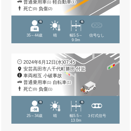
普通乗用車
軽自動車
(1)
(1)
死亡
負傷
(0)
(2)
他
他
35～44歳
晴
幅5.5～
信号なし
9.0m
2024年6月12日(水)07:45
安芸高田市八千代町勝田 付近
車両相互 小破事故
普通乗用車
自転車
(1)
(1)
死亡
負傷
(0)
(1)
他
他
25～34歳
晴
幅5.5～
３灯式信号
13.0m