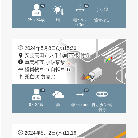
他
他
25～34歳
晴
幅5.5～
信号なし
9.0m
2024年5月8日(水)15:30
安芸高田市八千代町下根 付近
車両相互 小破事故
軽貨物車
自転車
(1)
(1)
死亡
負傷
(0)
(1)
他
他
0～24歳
曇
幅～5.5m
押ボタン式
信号
2024年5月2日(木)11:18