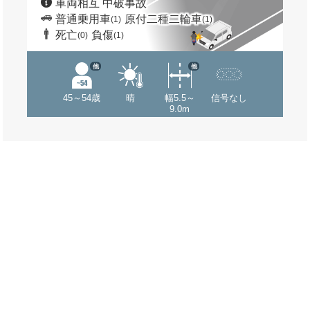
車両相互 中破事故
普通乗用車
原付二種二輪車
(1)
(1)
死亡
負傷
(0)
(1)
他
他
45～54歳
晴
幅5.5～
信号なし
9.0m