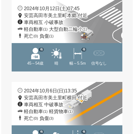
2024年10月12日(土)07:45
安芸高田市美土里町本郷 付近
車両相互 小破事故
軽自動車
大型自動二輪小
(1)
(1)
死亡
負傷
(0)
(1)
他
他
45～54歳
晴
幅～5.5m
信号なし
2024年10月6日(日)13:35
安芸高田市美土里町横田 付近
車両相互 中破事故
軽自動車
軽貨物車
(1)
(1)
死亡
負傷
(0)
(3)
他
他