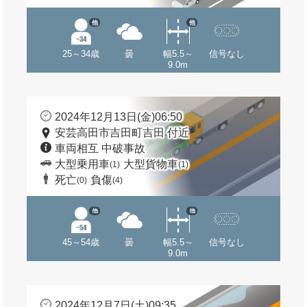
他
他
25～34歳
曇
幅5.5～
信号なし
9.0m
2024年12月13日(金)06:50
安芸高田市吉田町吉田 付近
車両相互 中破事故
大型乗用車
大型貨物車
(1)
(1)
死亡
負傷
(0)
(4)
他
他
45～54歳
曇
幅5.5～
信号なし
9.0m
2024年12月7日(土)09:35