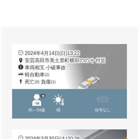
2024年4月14日(日)13:22
安芸高田市美土里町横田ののそ 付近
車両相互 小破事故
軽自動車
(2)
死亡
負傷
(0)
(1)
他
45～54歳
晴
信号なし
2024年3月30日(土)20:38