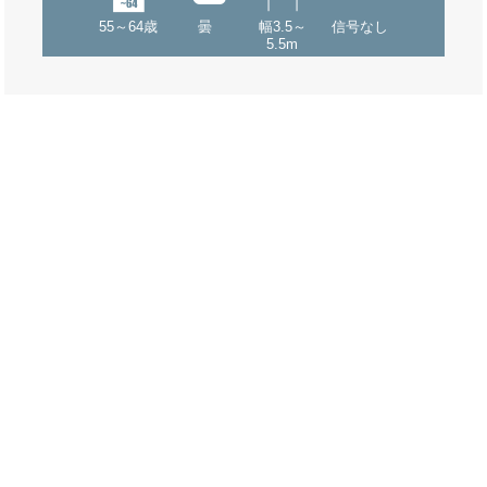
55～64歳
曇
幅3.5～
信号なし
5.5m