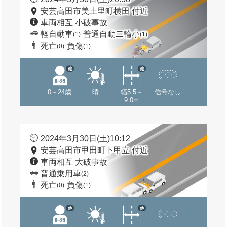
安芸高田市美土里町横田 付近
車両相互 小破事故
軽自動車
普通自動二輪小
(1)
(1)
死亡
負傷
(0)
(1)
他
他
0～24歳
晴
幅5.5～
信号なし
9.0m
2024年3月30日(土)10:12
安芸高田市甲田町下甲立 付近
車両相互 大破事故
普通乗用車
(2)
死亡
負傷
(0)
(1)
他
他