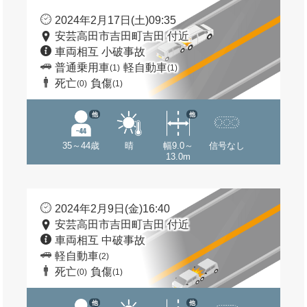
2024年2月17日(土)09:35
安芸高田市吉田町吉田 付近
車両相互 小破事故
普通乗用車
軽自動車
(1)
(1)
死亡
負傷
(0)
(1)
他
他
35～44歳
晴
幅9.0～
信号なし
13.0m
2024年2月9日(金)16:40
安芸高田市吉田町吉田 付近
車両相互 中破事故
軽自動車
(2)
死亡
負傷
(0)
(1)
他
他