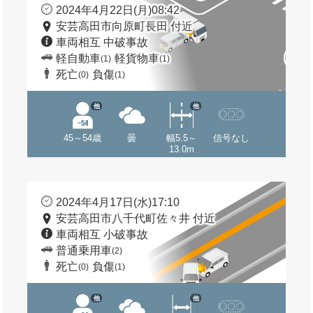
2024年4月22日(月)08:42
安芸高田市向原町長田 付近
車両相互 中破事故
軽自動車
軽貨物車
(1)
(1)
死亡
負傷
(0)
(1)
他
他
45～54歳
曇
幅5.5～
信号なし
13.0m
2024年4月17日(水)17:10
安芸高田市八千代町佐々井 付近
車両相互 小破事故
普通乗用車
(2)
死亡
負傷
(0)
(1)
他
他