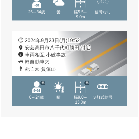
25～34歳
曇
幅5.5～
信号なし
9.0m
2024年9月23日(月)19:52
安芸高田市八千代町勝田 付近
車両相互 小破事故
軽自動車
(2)
死亡
負傷
(0)
(1)
他
他
0～24歳
晴
幅9.0～
３灯式信号
13.0m