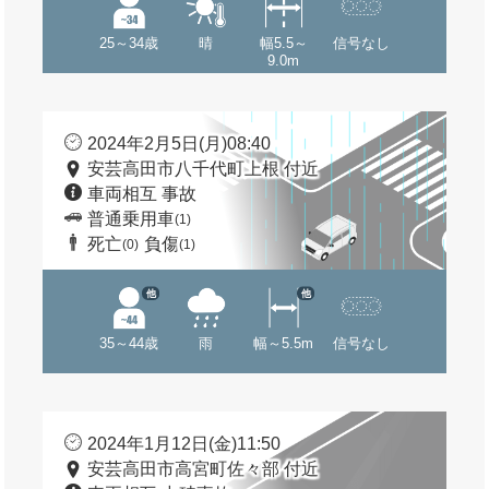
25～34歳
晴
幅5.5～
信号なし
9.0m
2024年2月5日(月)08:40
安芸高田市八千代町上根 付近
車両相互 事故
普通乗用車
(1)
死亡
負傷
(0)
(1)
他
他
35～44歳
雨
幅～5.5m
信号なし
2024年1月12日(金)11:50
安芸高田市高宮町佐々部 付近