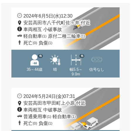
2024年6月5日(水)12:30
安芸高田市八千代町佐々井 付近
車両相互 小破事故
軽自動車
原付二種二輪車
(1)
(1)
死亡
負傷
(0)
(1)
他
他
35～44歳
晴
幅5.5～
信号なし
9.0m
2024年5月24日(金)07:31
安芸高田市甲田町上小原 付近
車両相互 中破事故
普通乗用車
軽自動車
(1)
(1)
死亡
負傷
(0)
(1)