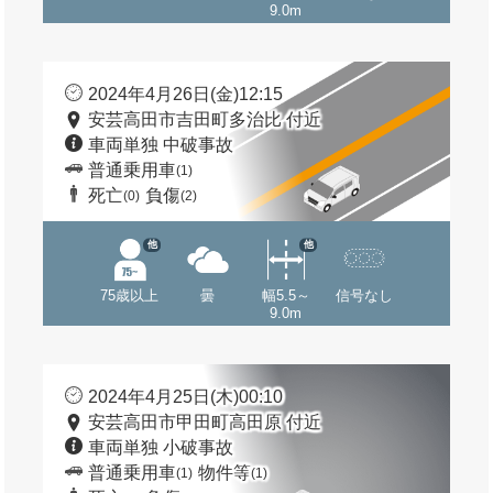
9.0m
2024年4月26日(金)12:15
安芸高田市吉田町多治比 付近
車両単独 中破事故
普通乗用車
(1)
死亡
負傷
(0)
(2)
他
他
75歳以上
曇
幅5.5～
信号なし
9.0m
2024年4月25日(木)00:10
安芸高田市甲田町高田原 付近
車両単独 小破事故
普通乗用車
物件等
(1)
(1)