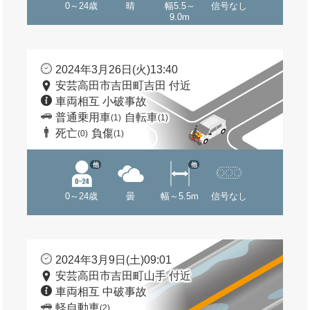
0～24歳
晴
幅5.5～
信号なし
9.0m
2024年3月26日(火)13:40
安芸高田市吉田町吉田 付近
車両相互 小破事故
普通乗用車
自転車
(1)
(1)
死亡
負傷
(0)
(1)
他
他
0～24歳
曇
幅～5.5m
信号なし
2024年3月9日(土)09:01
安芸高田市吉田町山手 付近
車両相互 中破事故
軽自動車
(2)