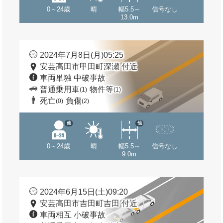
0～24歳
晴
幅5.5～
信号なし
13.0m
2024年7月8日(月)05:25
安芸高田市甲田町深瀬 付近
車両単独 中破事故
普通乗用車
物件等
(1)
(1)
死亡
負傷
(0)
(2)
他
他
0～24歳
晴
幅5.5～
信号なし
9.0m
2024年6月15日(土)09:20
安芸高田市吉田町吉田 付近
車両相互 小破事故