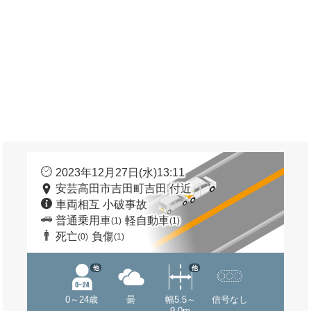
2023年12月27日(水)13:11
安芸高田市吉田町吉田 付近
車両相互 小破事故
普通乗用車
軽自動車
(1)
(1)
死亡
負傷
(0)
(1)
他
他
0～24歳
曇
幅5.5～
信号なし
9.0m