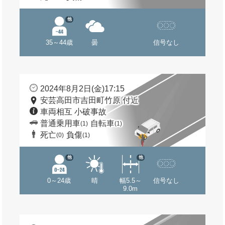
他
35～44歳
曇
信号なし
2024年8月2日(金)17:15
安芸高田市吉田町竹原 付近
車両相互 小破事故
普通乗用車
自転車
(1)
(1)
死亡
負傷
(0)
(1)
他
他
0～24歳
晴
幅5.5～
信号なし
9.0m