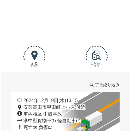
地図
こだわり
で探す
条件
丁目絞り込み
2024年12月19日(木)13:15
安芸高田市甲田町上小原 付近
車両相互 中破事故
準中型貨物車
軽自動車
(1)
(1)
死亡
負傷
(0)
(1)