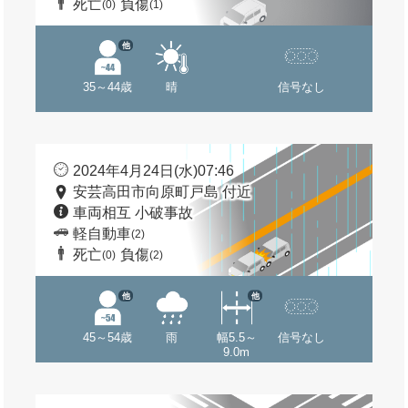
死亡
負傷
(0)
(1)
他
35～44歳
晴
信号なし
2024年4月24日(水)07:46
安芸高田市向原町戸島 付近
車両相互 小破事故
軽自動車
(2)
死亡
負傷
(0)
(2)
他
他
45～54歳
雨
幅5.5～
信号なし
9.0m