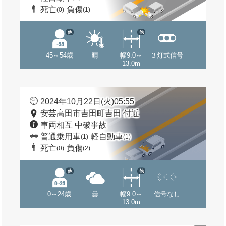
死亡
負傷
(0)
(1)
他
他
45～54歳
晴
幅9.0～
３灯式信号
13.0m
2024年10月22日(火)05:55
安芸高田市吉田町吉田 付近
車両相互 中破事故
普通乗用車
軽自動車
(1)
(1)
死亡
負傷
(0)
(2)
他
他
0～24歳
曇
幅9.0～
信号なし
13.0m