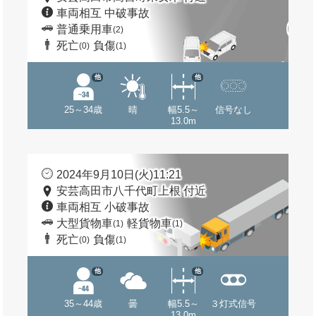
車両相互 中破事故
普通乗用車
(2)
死亡
負傷
(0)
(1)
他
他
25～34歳
晴
幅5.5～
信号なし
13.0m
2024年9月10日(火)11:21
安芸高田市八千代町上根 付近
車両相互 小破事故
大型貨物車
軽貨物車
(1)
(1)
死亡
負傷
(0)
(1)
他
他
35～44歳
曇
幅5.5～
３灯式信号
13.0m