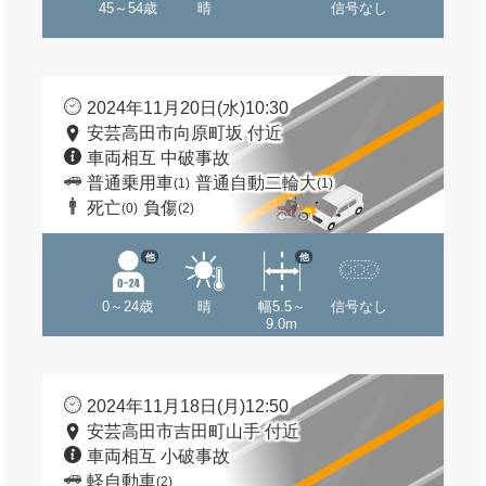
45～54歳
晴
信号なし
2024年11月20日(水)10:30
安芸高田市向原町坂 付近
車両相互 中破事故
普通乗用車
普通自動二輪大
(1)
(1)
死亡
負傷
(0)
(2)
他
他
0～24歳
晴
幅5.5～
信号なし
9.0m
2024年11月18日(月)12:50
安芸高田市吉田町山手 付近
車両相互 小破事故
軽自動車
(2)