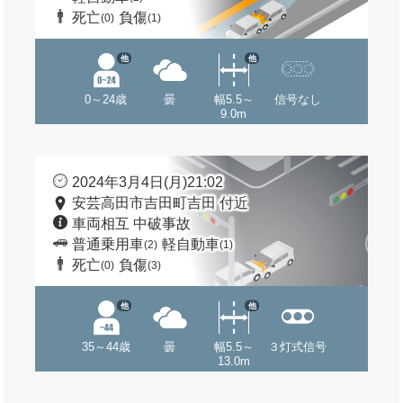
死亡
負傷
(0)
(1)
他
他
0～24歳
曇
幅5.5～
信号なし
9.0m
2024年3月4日(月)21:02
安芸高田市吉田町吉田 付近
車両相互 中破事故
普通乗用車
軽自動車
(2)
(1)
死亡
負傷
(0)
(3)
他
他
35～44歳
曇
幅5.5～
３灯式信号
13.0m