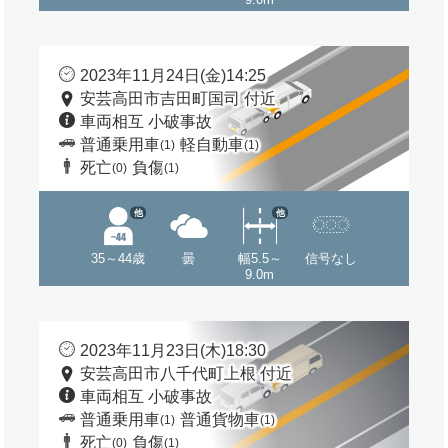
2023年11月24日(金)14:25
安芸高田市吉田町国司 付近
車両相互 小破事故
普通乗用車
軽自動車
(1)
(1)
死亡
負傷
(0)
(1)
他
他
35～44歳
曇
幅5.5～
信号なし
9.0m
2023年11月23日(木)18:30
安芸高田市八千代町上根 付近
車両相互 小破事故
普通乗用車
普通貨物車
(1)
(1)
死亡
負傷
(0)
(1)