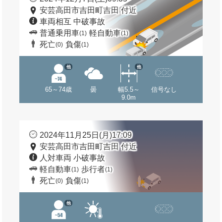
安芸高田市吉田町吉田 付近
車両相互 中破事故
普通乗用車
軽自動車
(1)
(1)
死亡
負傷
(0)
(1)
他
他
65～74歳
曇
幅5.5～
信号なし
9.0m
2024年11月25日(月)17:09
安芸高田市吉田町吉田 付近
人対車両 小破事故
軽自動車
歩行者
(1)
(1)
死亡
負傷
(0)
(1)
他