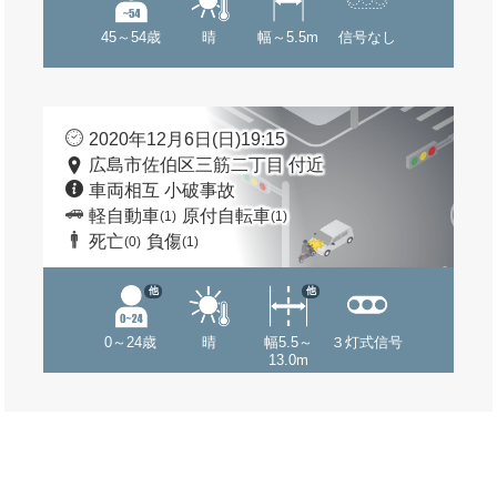
45～54歳
晴
幅～5.5m
信号なし
2020年12月6日(日)19:15
広島市佐伯区三筋二丁目 付近
車両相互 小破事故
軽自動車
原付自転車
(1)
(1)
死亡
負傷
(0)
(1)
他
他
0～24歳
晴
幅5.5～
３灯式信号
13.0m