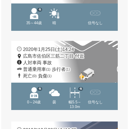
他
35～44歳
晴
信号なし
2020年1月25日(土)14:24
広島市佐伯区三筋二丁目 付近
人対車両 事故
普通乗用車
歩行者
(1)
(1)
死亡
負傷
(0)
(1)
他
他
0～24歳
曇
幅5.5～
信号なし
13.0m