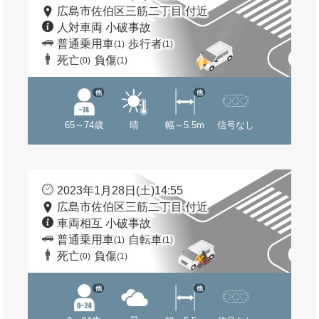
広島市佐伯区三筋二丁目 付近
人対車両 小破事故
普通乗用車
歩行者
(1)
(1)
死亡
負傷
(0)
(1)
他
他
65～74歳
晴
幅～5.5m
信号なし
2023年1月28日(土)14:55
広島市佐伯区三筋二丁目 付近
車両相互 小破事故
普通乗用車
自転車
(1)
(1)
死亡
負傷
(0)
(1)
他
他