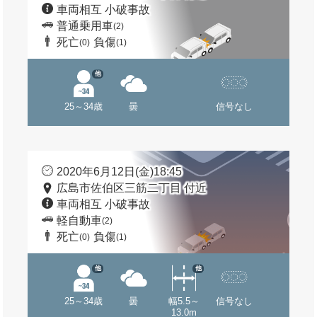
車両相互 小破事故
普通乗用車
(2)
死亡
負傷
(0)
(1)
他
25～34歳
曇
信号なし
2020年6月12日(金)18:45
広島市佐伯区三筋二丁目 付近
車両相互 小破事故
軽自動車
(2)
死亡
負傷
(0)
(1)
他
他
25～34歳
曇
幅5.5～
信号なし
13.0m