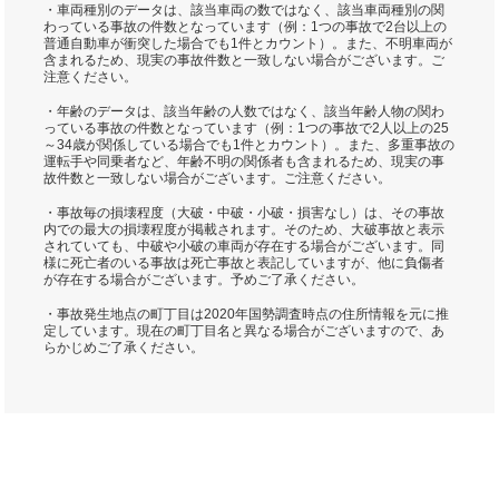
・車両種別のデータは、該当車両の数ではなく、該当車両種別の関
わっている事故の件数となっています（例：1つの事故で2台以上の
普通自動車が衝突した場合でも1件とカウント）。また、不明車両が
含まれるため、現実の事故件数と一致しない場合がございます。ご
注意ください。
・年齢のデータは、該当年齢の人数ではなく、該当年齢人物の関わ
っている事故の件数となっています（例：1つの事故で2人以上の25
～34歳が関係している場合でも1件とカウント）。また、多重事故の
運転手や同乗者など、年齢不明の関係者も含まれるため、現実の事
故件数と一致しない場合がございます。ご注意ください。
・事故毎の損壊程度（大破・中破・小破・損害なし）は、その事故
内での最大の損壊程度が掲載されます。そのため、大破事故と表示
されていても、中破や小破の車両が存在する場合がございます。同
様に死亡者のいる事故は死亡事故と表記していますが、他に負傷者
が存在する場合がございます。予めご了承ください。
・事故発生地点の町丁目は2020年国勢調査時点の住所情報を元に推
定しています。現在の町丁目名と異なる場合がございますので、あ
らかじめご了承ください。