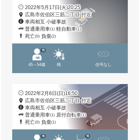
2022年5月17日(火)20:25
広島市佐伯区三筋二丁目 付近
車両相互 小破事故
普通乗用車
軽自動車
(1)
(1)
死亡
負傷
(0)
(2)
他
45～54歳
晴
信号なし
2022年2月6日(日)16:50
広島市佐伯区三筋二丁目 付近
車両相互 小破事故
普通乗用車
原付自転車
(1)
(1)
死亡
負傷
(0)
(1)
他
他