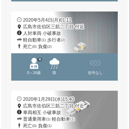
2020年5月4日(月)01:11
広島市佐伯区三筋二丁目 付近
人対車両 小破事故
軽自動車
歩行者
(1)
(2)
死亡
負傷
(0)
(2)
他
0～24歳
雨
信号なし
2020年1月29日(水)15:40
広島市佐伯区三筋二丁目 付近
車両相互 小破事故
普通乗用車
軽自動車
(1)
(1)
死亡
負傷
(0)
(1)