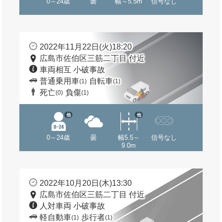
0～24歳
曇
幅～5.5m
信号なし
2022年11月22日(火)18:20
広島市佐伯区三筋二丁目 付近
車両相互 小破事故
普通乗用車
自転車
(1)
(1)
死亡
負傷
(0)
(1)
他
他
0～24歳
曇
幅5.5～
信号なし
9.0m
2022年10月20日(木)13:30
広島市佐伯区三筋二丁目 付近
人対車両 小破事故
軽自動車
歩行者
(1)
(1)