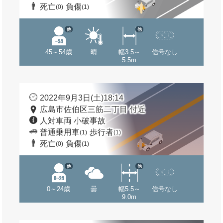
死亡
負傷
(0)
(1)
他
他
45～54歳
晴
幅3.5～
信号なし
5.5m
2022年9月3日(土)18:14
広島市佐伯区三筋二丁目 付近
人対車両 小破事故
普通乗用車
歩行者
(1)
(1)
死亡
負傷
(0)
(1)
他
他
0～24歳
曇
幅5.5～
信号なし
9.0m