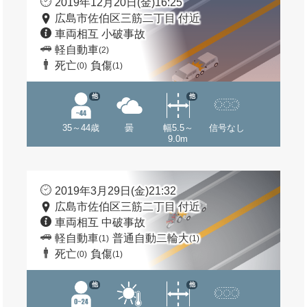
2019年12月20日(金)16:25
広島市佐伯区三筋二丁目 付近
車両相互 小破事故
軽自動車
(2)
死亡
負傷
(0)
(1)
他
他
35～44歳
曇
幅5.5～
信号なし
9.0m
2019年3月29日(金)21:32
広島市佐伯区三筋二丁目 付近
車両相互 中破事故
軽自動車
普通自動二輪大
(1)
(1)
死亡
負傷
(0)
(1)
他
他