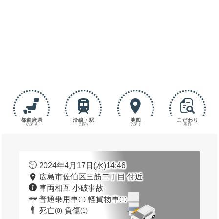
都道府県
沿線・駅
地図
こだわり
で探す
で探す
で探す
条件
2024年4月17日(水)14:46
広島市佐伯区三筋二丁目 付近
車両相互 小破事故
普通乗用車
軽貨物車
(1)
(1)
死亡
負傷
(0)
(1)