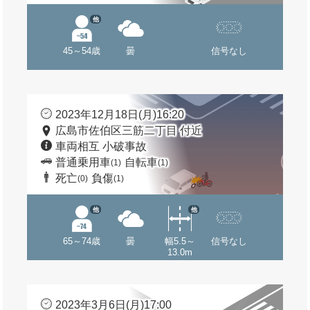
他
45～54歳
曇
信号なし
2023年12月18日(月)16:20
広島市佐伯区三筋二丁目 付近
車両相互 小破事故
普通乗用車
自転車
(1)
(1)
死亡
負傷
(0)
(1)
他
他
65～74歳
曇
幅5.5～
信号なし
13.0m
2023年3月6日(月)17:00