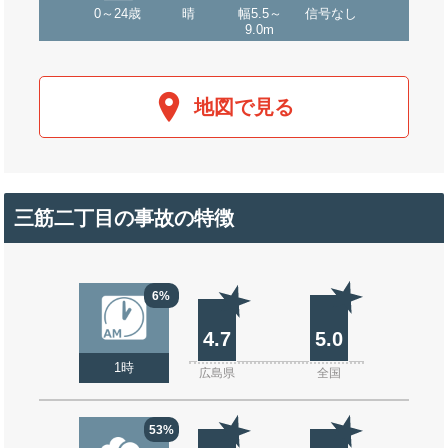
0～24歳
晴
幅5.5～
信号なし
9.0m
地図で見る
三筋二丁目の事故の特徴
6%
4.7
5.0
1時
広島県
全国
53%