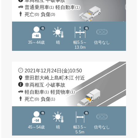
車両相互 中破事故
普通乗用車
軽自動車
(1)
(1)
死亡
負傷
(0)
(3)
他
他
35～44歳
晴
幅5.5～
信号なし
13.0m
2021年12月24日(金)10:50
豊田郡大崎上島町木江 付近
車両相互 小破事故
軽自動車
軽貨物車
(1)
(1)
死亡
負傷
(0)
(1)
他
他
45～54歳
晴
幅3.5～
信号なし
5.5m