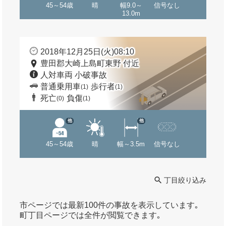
45～54歳
晴
幅9.0～
信号なし
13.0m
2018年12月25日(火)08:10
豊田郡大崎上島町東野 付近
人対車両 小破事故
普通乗用車
歩行者
(1)
(1)
死亡
負傷
(0)
(1)
他
他
45～54歳
晴
幅～3.5m
信号なし
丁目絞り込み
市ページでは最新100件の事故を表示しています｡
町丁目ページでは全件が閲覧できます｡