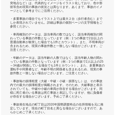
突地点など）は、代表的なイメージをイラスト化しており、色や形
状等含め現実の事故の状況とは異なります。あくまで、事故のイメ
ージとして参考までにご活用ください。
・多重事故の場合でもイラスト上では最大２台（歩行者含む）まで
しか表現されていません。詳細は事故の個別ページの文字情報をご
参照ください。
・車両種別のデータは、該当車両の数ではなく、該当車両種別の関
わっている事故の件数となっています（例：1つの事故で2台以上の
普通自動車が衝突した場合でも1件とカウント）。また、不明車両が
含まれるため、現実の事故件数と一致しない場合がございます。ご
注意ください。
・年齢のデータは、該当年齢の人数ではなく、該当年齢人物の関わ
っている事故の件数となっています（例：1つの事故で2人以上の25
～34歳が関係している場合でも1件とカウント）。また、多重事故の
運転手や同乗者など、年齢不明の関係者も含まれるため、現実の事
故件数と一致しない場合がございます。ご注意ください。
・事故毎の損壊程度（大破・中破・小破・損害なし）は、その事故
内での最大の損壊程度が掲載されます。そのため、大破事故と表示
されていても、中破や小破の車両が存在する場合がございます。同
様に死亡者のいる事故は死亡事故と表記していますが、他に負傷者
が存在する場合がございます。予めご了承ください。
・事故発生地点の町丁目は2020年国勢調査時点の住所情報を元に推
定しています。現在の町丁目名と異なる場合がございますので、あ
らかじめご了承ください。