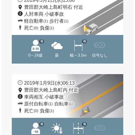
2019年5月1日(水)15:00
豊田郡大崎上島町明石 付近
人対車両 小破事故
軽自動車
歩行者
(1)
(1)
死亡
負傷
(0)
(1)
他
他
0～24歳
曇
幅～3.5m
信号なし
2019年1月9日(水)06:13
豊田郡大崎上島町内 付近
車両相互 小破事故
原付自転車
自転車
(1)
(1)
死亡
負傷
(0)
(1)
他
他