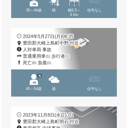
35～44歳
晴
幅5.5～
信号なし
9.0m
2024年5月27日(月)08:35
豊田郡大崎上島町中野 付近
人対車両 事故
普通乗用車
歩行者
(1)
(1)
死亡
負傷
(0)
(1)
他
45～54歳
曇
信号なし
2023年11月8日(水)21:01
豊田郡大崎上島町明石 付近