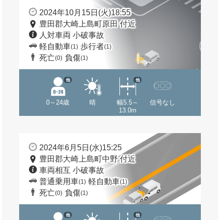
2024年10月15日(火)18:55
豊田郡大崎上島町原田 付近
人対車両 小破事故
軽自動車
歩行者
(1)
(1)
死亡
負傷
(0)
(1)
他
他
0～24歳
晴
幅5.5～
信号なし
13.0m
2024年6月5日(水)15:25
豊田郡大崎上島町中野 付近
車両相互 小破事故
普通乗用車
軽自動車
(1)
(1)
死亡
負傷
(0)
(1)
他
他