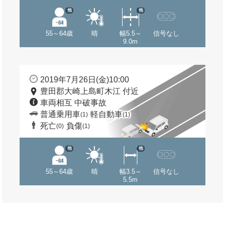
他
他
55～64歳
晴
幅5.5～
信号なし
9.0m
2019年7月26日(金)10:00
豊田郡大崎上島町木江 付近
車両相互 中破事故
普通乗用車
軽自動車
(1)
(1)
死亡
負傷
(0)
(1)
他
他
55～64歳
晴
幅3.5～
信号なし
5.5m