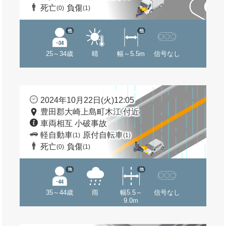
死亡
負傷
(0)
(1)
他
他
25～34歳
晴
幅～5.5m
信号なし
2024年10月22日(火)12:05
豊田郡大崎上島町木江 付近
車両相互 小破事故
軽自動車
原付自転車
(1)
(1)
死亡
負傷
(0)
(1)
他
他
35～44歳
雨
幅5.5～
信号なし
9.0m