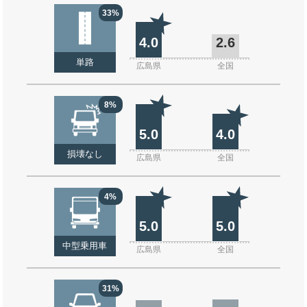
33%
4.0
2.6
単路
広島県
全国
8%
5.0
4.0
損壊なし
広島県
全国
4%
5.0
5.0
中型乗用車
広島県
全国
31%