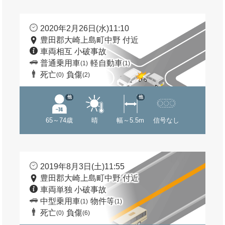
2020年2月26日(水)11:10
豊田郡大崎上島町中野 付近
車両相互 小破事故
普通乗用車
軽自動車
(1)
(1)
死亡
負傷
(0)
(2)
他
他
65～74歳
晴
幅～5.5m
信号なし
2019年8月3日(土)11:55
豊田郡大崎上島町中野 付近
車両単独 小破事故
中型乗用車
物件等
(1)
(1)
死亡
負傷
(0)
(6)