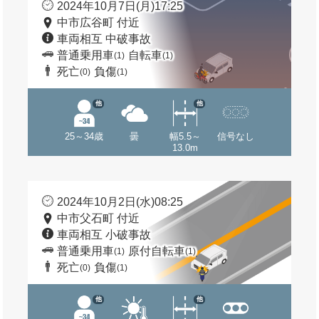
2024年10月7日(月)17:25
中市広谷町 付近
車両相互 中破事故
普通乗用車
自転車
(1)
(1)
死亡
負傷
(0)
(1)
他
他
25～34歳
曇
幅5.5～
信号なし
13.0m
2024年10月2日(水)08:25
中市父石町 付近
車両相互 小破事故
普通乗用車
原付自転車
(1)
(1)
死亡
負傷
(0)
(1)
他
他