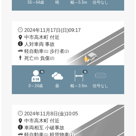
55～64歳
晴
幅～5.5m
信号なし
2024年11月17日(日)09:17
中市高木町 付近
人対車両 事故
軽自動車
歩行者
(1)
(2)
死亡
負傷
(0)
(2)
他
他
0～24歳
曇
幅～3.5m
信号なし
2024年11月8日(金)10:05
中市高木町 付近
車両相互 小破事故
軽自動車
軽貨物車
(1)
(1)