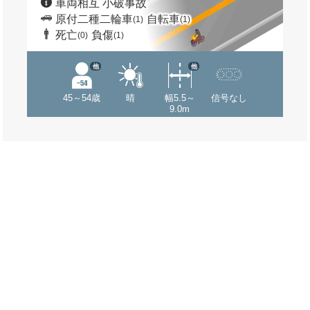
車両相互 小破事故
原付二種二輪車
自転車
(1)
(1)
死亡
負傷
(0)
(1)
他
他
45～54歳
晴
幅5.5～
信号なし
9.0m