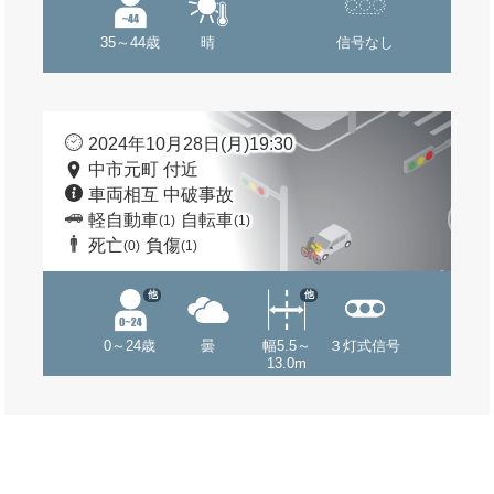
35～44歳
晴
信号なし
2024年10月28日(月)19:30
中市元町 付近
車両相互 中破事故
軽自動車
自転車
(1)
(1)
死亡
負傷
(0)
(1)
他
他
0～24歳
曇
幅5.5～
３灯式信号
13.0m