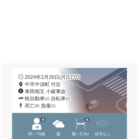
2024年2月26日(月)17:03
中市中須町 付近
車両相互 小破事故
軽自動車
自転車
(1)
(1)
死亡
負傷
(0)
(1)
他
他
65～74歳
曇
幅～5.5m
信号なし