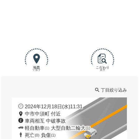
地図
こだわり
で探す
条件
丁目絞り込み
2024年12月18日(水)11:31
中市中須町 付近
車両相互 中破事故
軽自動車
大型自動二輪大
(1)
(1)
死亡
負傷
(0)
(1)