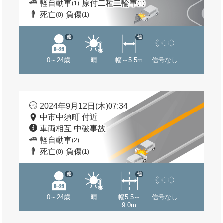
軽自動車
原付二種二輪車
(1)
(1)
死亡
負傷
(0)
(1)
他
他
0～24歳
晴
幅～5.5m
信号なし
2024年9月12日(木)07:34
中市中須町 付近
車両相互 中破事故
軽自動車
(2)
死亡
負傷
(0)
(1)
他
他
0～24歳
晴
幅5.5～
信号なし
9.0m