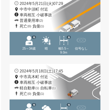
2024年5月21日(火)07:29
中市中須町 付近
車両相互 小破事故
普通乗用車
(2)
死亡
負傷
(0)
(1)
他
他
25～34歳
晴
幅5.5～
信号なし
9.0m
2024年5月18日(土)17:45
中市高木町 付近
車両相互 小破事故
軽自動車
自転車
(1)
(1)
死亡
負傷
(0)
(1)
他
他