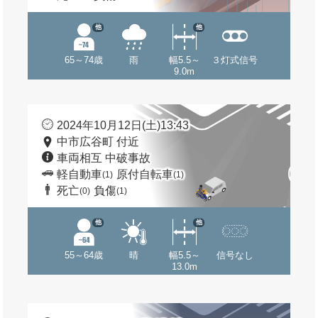
他
他
65～74歳
雨
幅5.5～
３灯式信号
9.0m
2024年10月12日(土)13:43
中市広谷町 付近
車両相互 中破事故
軽自動車
原付自転車
(1)
(1)
死亡
負傷
(0)
(1)
他
他
55～64歳
晴
幅5.5～
信号なし
13.0m