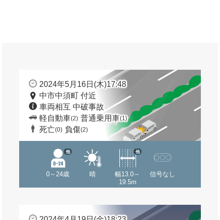
2024年5月16日(木)17:48
中市中須町 付近
車両相互 中破事故
軽自動車
普通乗用車
(2)
(1)
死亡
負傷
(0)
(2)
他
他
0～24歳
晴
幅13.0～
信号なし
19.5m
2024年4月19日(金)18:23