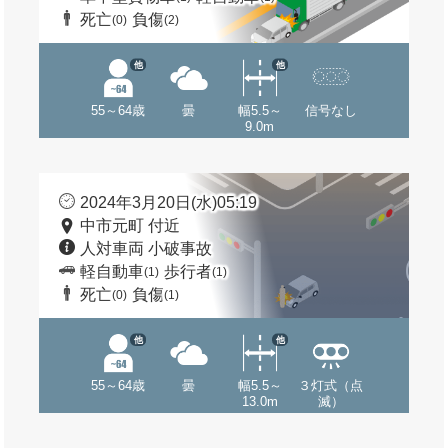
死亡
負傷
(0)
(2)
他
他
55～64歳
曇
幅5.5～
信号なし
9.0m
2024年3月20日(水)05:19
中市元町 付近
人対車両 小破事故
軽自動車
歩行者
(1)
(1)
死亡
負傷
(0)
(1)
他
他
55～64歳
曇
幅5.5～
３灯式（点
13.0m
滅）