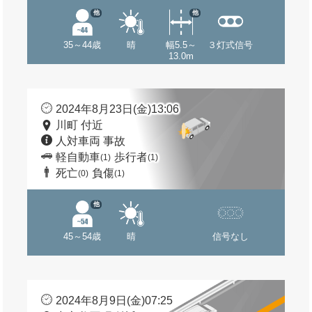
他
他
35～44歳
晴
幅5.5～
３灯式信号
13.0m
2024年8月23日(金)13:06
川町 付近
人対車両 事故
軽自動車
歩行者
(1)
(1)
死亡
負傷
(0)
(1)
他
45～54歳
晴
信号なし
2024年8月9日(金)07:25