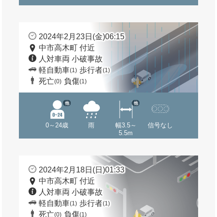
2024年2月23日(金)06:15
中市高木町 付近
人対車両 小破事故
軽自動車
歩行者
(1)
(1)
死亡
負傷
(0)
(1)
他
他
0～24歳
雨
幅3.5～
信号なし
5.5m
2024年2月18日(日)01:33
中市高木町 付近
人対車両 小破事故
軽自動車
歩行者
(1)
(1)
死亡
負傷
(0)
(1)