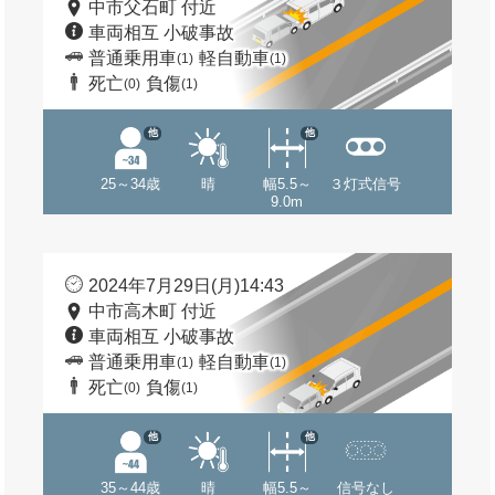
中市父石町 付近
車両相互 小破事故
普通乗用車
軽自動車
(1)
(1)
死亡
負傷
(0)
(1)
他
他
25～34歳
晴
幅5.5～
３灯式信号
9.0m
2024年7月29日(月)14:43
中市高木町 付近
車両相互 小破事故
普通乗用車
軽自動車
(1)
(1)
死亡
負傷
(0)
(1)
他
他
35～44歳
晴
幅5.5～
信号なし