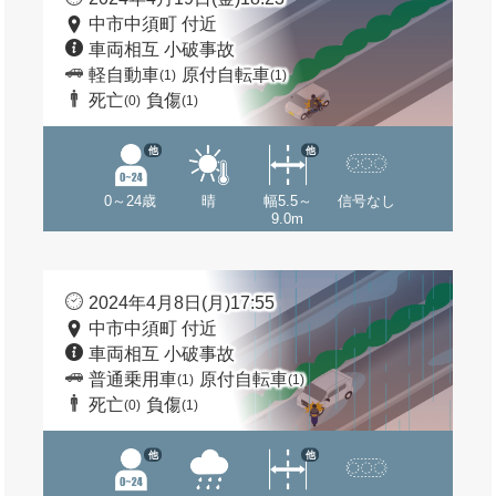
中市中須町 付近
車両相互 小破事故
軽自動車
原付自転車
(1)
(1)
死亡
負傷
(0)
(1)
他
他
0～24歳
晴
幅5.5～
信号なし
9.0m
2024年4月8日(月)17:55
中市中須町 付近
車両相互 小破事故
普通乗用車
原付自転車
(1)
(1)
死亡
負傷
(0)
(1)
他
他