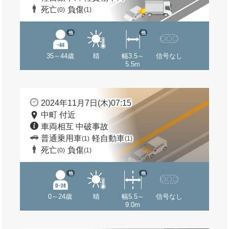
死亡
負傷
(0)
(1)
他
他
35～44歳
晴
幅3.5～
信号なし
5.5m
2024年11月7日(木)07:15
中町 付近
車両相互 中破事故
普通乗用車
軽自動車
(1)
(1)
死亡
負傷
(0)
(1)
他
他
0～24歳
晴
幅5.5～
信号なし
9.0m