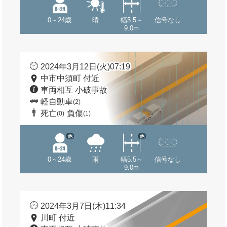
0～24歳
晴
幅5.5～
信号なし
9.0m
2024年3月12日(火)07:19
中市中須町 付近
車両相互 小破事故
軽自動車
(2)
死亡
負傷
(0)
(1)
他
他
0～24歳
雨
幅5.5～
信号なし
9.0m
2024年3月7日(木)11:34
川町 付近