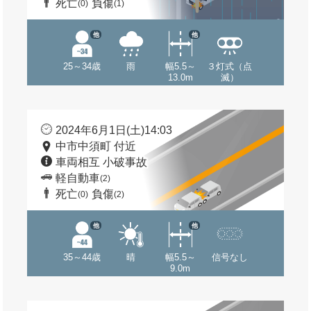
死亡
負傷
(0)
(1)
他
他
25～34歳
雨
幅5.5～
３灯式（点
13.0m
滅）
2024年6月1日(土)14:03
中市中須町 付近
車両相互 小破事故
軽自動車
(2)
死亡
負傷
(0)
(2)
他
他
35～44歳
晴
幅5.5～
信号なし
9.0m