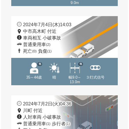
9.0m
2024年7月4日(木)14:03
中市高木町 付近
車両相互 小破事故
普通乗用車
(2)
死亡
負傷
(0)
(1)
他
他
35～44歳
晴
幅9.0～
３灯式信号
13.0m
2024年7月2日(火)04:36
川町 付近
人対車両 小破事故
普通乗用車
歩行者
(1)
(1)