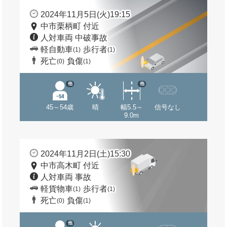
2024年11月5日(火)19:15
中市栗柄町 付近
人対車両 中破事故
軽自動車
歩行者
(1)
(1)
死亡
負傷
(0)
(1)
他
他
45～54歳
晴
幅5.5～
信号なし
9.0m
2024年11月2日(土)15:30
中市高木町 付近
人対車両 事故
軽貨物車
歩行者
(1)
(1)
死亡
負傷
(0)
(1)
他