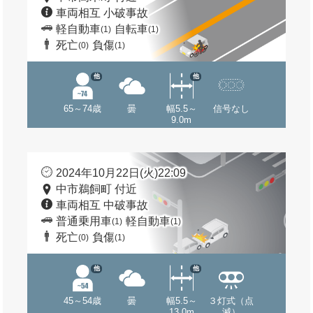
車両相互 小破事故
軽自動車
自転車
(1)
(1)
死亡
負傷
(0)
(1)
他
他
65～74歳
曇
幅5.5～
信号なし
9.0m
2024年10月22日(火)22:09
中市鵜飼町 付近
車両相互 中破事故
普通乗用車
軽自動車
(1)
(1)
死亡
負傷
(0)
(1)
他
他
45～54歳
曇
幅5.5～
３灯式（点
13.0m
滅）