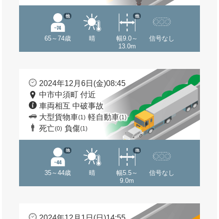
他
他
65～74歳
晴
幅9.0～
信号なし
13.0m
2024年12月6日(金)08:45
中市中須町 付近
車両相互 中破事故
大型貨物車
軽自動車
(1)
(1)
死亡
負傷
(0)
(1)
他
他
35～44歳
晴
幅5.5～
信号なし
9.0m
2024年12月1日(日)14:55