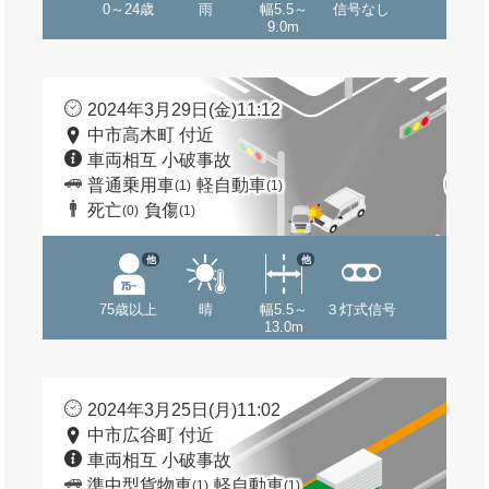
0～24歳
雨
幅5.5～
信号なし
9.0m
2024年3月29日(金)11:12
中市高木町 付近
車両相互 小破事故
普通乗用車
軽自動車
(1)
(1)
死亡
負傷
(0)
(1)
他
他
75歳以上
晴
幅5.5～
３灯式信号
13.0m
2024年3月25日(月)11:02
中市広谷町 付近
車両相互 小破事故
準中型貨物車
軽自動車
(1)
(1)