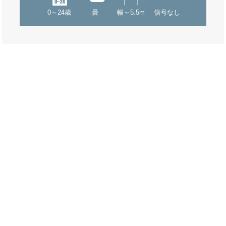
0～24歳
曇
幅～5.5m
信号なし