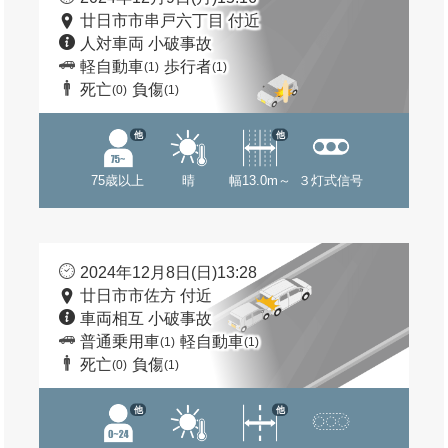
廿日市市串戸六丁目 付近
人対車両 小破事故
軽自動車
歩行者
(1)
(1)
死亡
負傷
(0)
(1)
他
他
75歳以上
晴
幅13.0m～
３灯式信号
2024年12月8日(日)13:28
廿日市市佐方 付近
車両相互 小破事故
普通乗用車
軽自動車
(1)
(1)
死亡
負傷
(0)
(1)
他
他