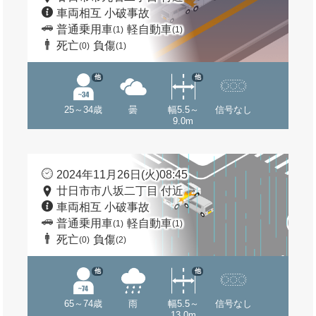
車両相互 小破事故
普通乗用車
軽自動車
(1)
(1)
死亡
負傷
(0)
(1)
他
他
25～34歳
曇
幅5.5～
信号なし
9.0m
2024年11月26日(火)08:45
廿日市市八坂二丁目 付近
車両相互 小破事故
普通乗用車
軽自動車
(1)
(1)
死亡
負傷
(0)
(2)
他
他
65～74歳
雨
幅5.5～
信号なし
13.0m