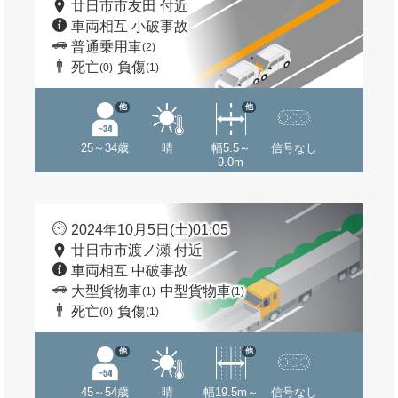
廿日市市友田 付近
車両相互 小破事故
普通乗用車
(2)
死亡
負傷
(0)
(1)
他
他
25～34歳
晴
幅5.5～
信号なし
9.0m
2024年10月5日(土)01:05
廿日市市渡ノ瀬 付近
車両相互 中破事故
大型貨物車
中型貨物車
(1)
(1)
死亡
負傷
(0)
(1)
他
他
45～54歳
晴
幅19.5m～
信号なし