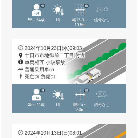
他
他
55～64歳
晴
幅13.0～
信号なし
19.5m
2024年10月23日(水)09:03
廿日市市地御前二丁目 付近
車両相互 小破事故
普通乗用車
(2)
死亡
負傷
(0)
(1)
他
他
35～44歳
晴
幅5.5～
信号なし
9.0m
2024年10月13日(日)08:01