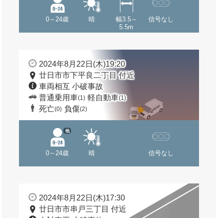
0～24歳
晴
幅3.5～
信号なし
5.5m
2024年8月22日(木)19:20
廿日市市下平良二丁目 付近
車両相互 小破事故
普通乗用車
軽自動車
(1)
(1)
死亡
負傷
(0)
(2)
他
0～24歳
晴
信号なし
2024年8月22日(木)17:30
廿日市市串戸三丁目 付近