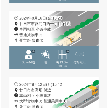
2024年8月16日(金)13:20
廿日市市宮島口西一丁目 付近
車両相互 小破事故
普通貨物車
(2)
死亡
負傷
(0)
(1)
他
他
35～44歳
晴
幅13.0～
信号なし
19.5m
2024年8月12日(月)15:42
廿日市市高畑 付近
車両相互 小破事故
大型貨物車
普通乗用車
(1)
(1)
死亡
負傷
(0)
(1)