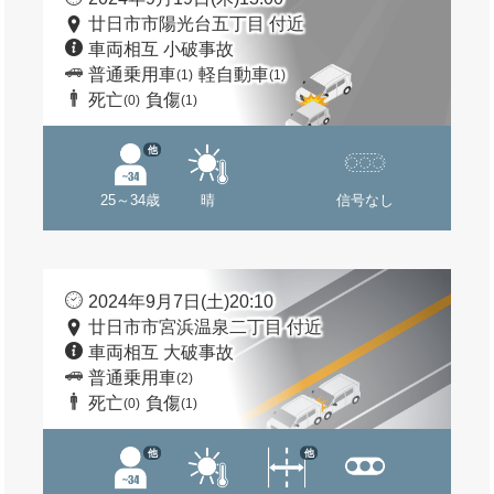
廿日市市陽光台五丁目 付近
車両相互 小破事故
普通乗用車
軽自動車
(1)
(1)
死亡
負傷
(0)
(1)
他
25～34歳
晴
信号なし
2024年9月7日(土)20:10
廿日市市宮浜温泉二丁目 付近
車両相互 大破事故
普通乗用車
(2)
死亡
負傷
(0)
(1)
他
他