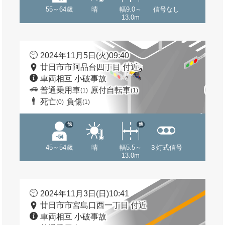
55～64歳
晴
幅9.0～
信号なし
13.0m
2024年11月5日(火)09:40
廿日市市阿品台四丁目 付近
車両相互 小破事故
普通乗用車
原付自転車
(1)
(1)
死亡
負傷
(0)
(1)
他
他
45～54歳
晴
幅5.5～
３灯式信号
13.0m
2024年11月3日(日)10:41
廿日市市宮島口西一丁目 付近
車両相互 小破事故