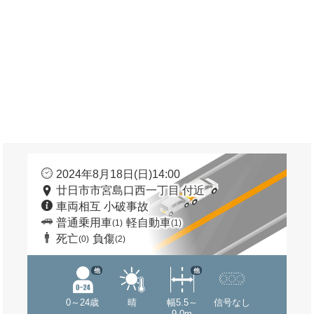
2024年8月18日(日)14:00
廿日市市宮島口西一丁目 付近
車両相互 小破事故
普通乗用車
軽自動車
(1)
(1)
死亡
負傷
(0)
(2)
他
他
0～24歳
晴
幅5.5～
信号なし
9.0m