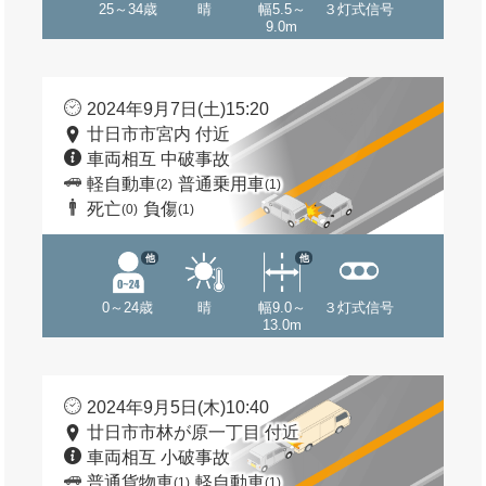
25～34歳
晴
幅5.5～
３灯式信号
9.0m
2024年9月7日(土)15:20
廿日市市宮内 付近
車両相互 中破事故
軽自動車
普通乗用車
(2)
(1)
死亡
負傷
(0)
(1)
他
他
0～24歳
晴
幅9.0～
３灯式信号
13.0m
2024年9月5日(木)10:40
廿日市市林が原一丁目 付近
車両相互 小破事故
普通貨物車
軽自動車
(1)
(1)