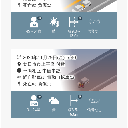
死亡
負傷
(0)
(1)
他
他
45～54歳
晴
幅9.0～
信号なし
13.0m
2024年11月29日(金)17:40
廿日市市上平良 付近
車両相互 中破事故
軽自動車
電動自転車
(1)
(1)
死亡
負傷
(0)
(1)
他
他
0～24歳
曇
幅3.5～
信号なし
5.5m