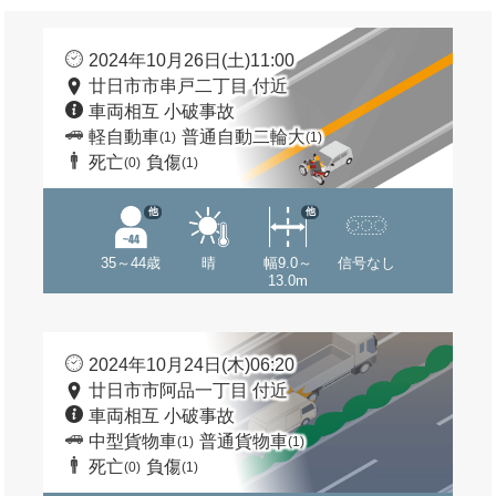
2024年10月26日(土)11:00
廿日市市串戸二丁目 付近
車両相互 小破事故
軽自動車
普通自動二輪大
(1)
(1)
死亡
負傷
(0)
(1)
他
他
35～44歳
晴
幅9.0～
信号なし
13.0m
2024年10月24日(木)06:20
廿日市市阿品一丁目 付近
車両相互 小破事故
中型貨物車
普通貨物車
(1)
(1)
死亡
負傷
(0)
(1)