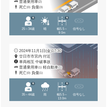
普通乗用車
(2)
死亡
負傷
(0)
(3)
他
他
25～34歳
晴
幅5.5～
信号なし
9.0m
2024年11月1日(金)17:30
廿日市市宮内 付近
車両相互 中破事故
普通乗用車
軽自動車
(1)
(1)
死亡
負傷
(0)
(1)
他
他
35～44歳
雨
幅5.5～
信号なし
13.0m