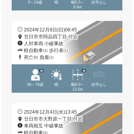
0～24歳
晴
幅5.5～
信号なし
9.0m
2024年12月8日(日)08:45
廿日市市阿品四丁目 付近
人対車両 小破事故
軽自動車
歩行者
(1)
(1)
死亡
負傷
(0)
(1)
他
他
65～74歳
晴
幅9.0～
信号なし
13.0m
2024年12月4日(水)13:45
廿日市市大野原一丁目 付近
車両相互 中破事故
軽自動車
(2)