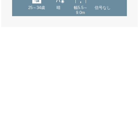
25～34歳
晴
幅5.5～
信号なし
9.0m