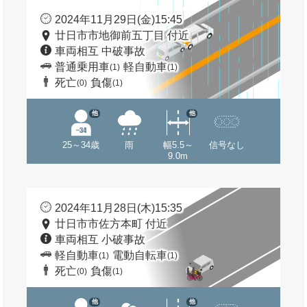
2024年11月29日(金)15:45
廿日市市地御前五丁目 付近
車両相互 中破事故
普通乗用車
軽自動車
(1)
(1)
死亡
負傷
(0)
(1)
他
他
25～34歳
雨
幅5.5～
信号なし
9.0m
2024年11月28日(木)15:35
廿日市市佐方本町 付近
車両相互 小破事故
軽自動車
電動自転車
(1)
(1)
死亡
負傷
(0)
(1)
他
他