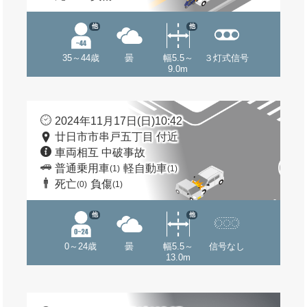
他
他
35～44歳
曇
幅5.5～
３灯式信号
9.0m
2024年11月17日(日)10:42
廿日市市串戸五丁目 付近
車両相互 中破事故
普通乗用車
軽自動車
(1)
(1)
死亡
負傷
(0)
(1)
他
他
0～24歳
曇
幅5.5～
信号なし
13.0m