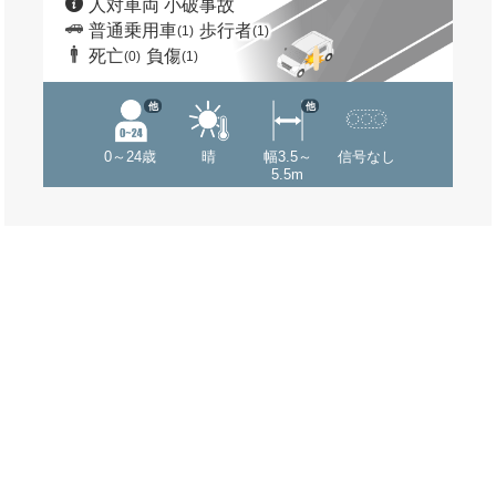
人対車両 小破事故
普通乗用車
歩行者
(1)
(1)
死亡
負傷
(0)
(1)
他
他
0～24歳
晴
幅3.5～
信号なし
5.5m