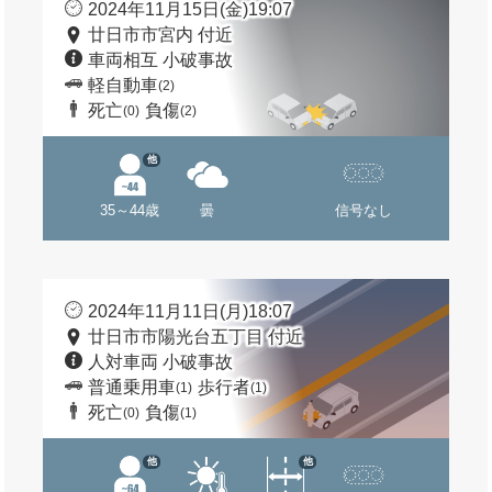
2024年11月15日(金)19:07
廿日市市宮内 付近
車両相互 小破事故
軽自動車
(2)
死亡
負傷
(0)
(2)
他
35～44歳
曇
信号なし
2024年11月11日(月)18:07
廿日市市陽光台五丁目 付近
人対車両 小破事故
普通乗用車
歩行者
(1)
(1)
死亡
負傷
(0)
(1)
他
他