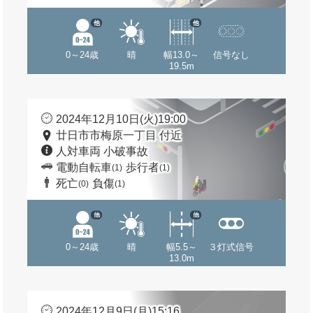
他
他
0～24歳
晴
幅13.0～
信号なし
19.5m
2024年12月10日(火)19:00
廿日市市梅原一丁目 付近
人対車両 小破事故
電動自転車
歩行者
(1)
(1)
死亡
負傷
(0)
(1)
他
他
0～24歳
晴
幅5.5～
３灯式信号
13.0m
2024年12月9日(月)15:16