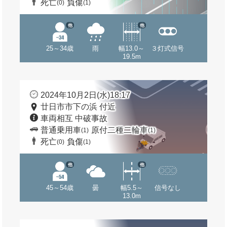
死亡
負傷
(0)
(1)
他
他
25～34歳
雨
幅13.0～
３灯式信号
19.5m
2024年10月2日(水)18:17
廿日市市下の浜 付近
車両相互 中破事故
普通乗用車
原付二種二輪車
(1)
(1)
死亡
負傷
(0)
(1)
他
他
45～54歳
曇
幅5.5～
信号なし
13.0m