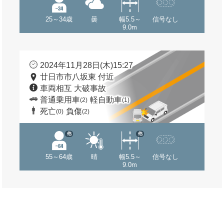
25～34歳
曇
幅5.5～
信号なし
9.0m
2024年11月28日(木)15:27
廿日市市八坂東 付近
車両相互 大破事故
普通乗用車
軽自動車
(2)
(1)
死亡
負傷
(0)
(2)
他
他
55～64歳
晴
幅5.5～
信号なし
9.0m