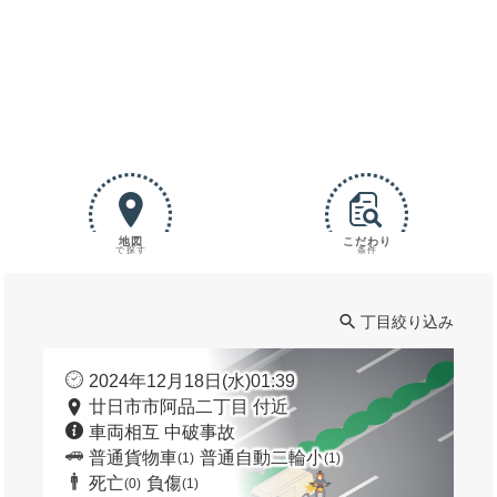
地図
こだわり
で探す
条件
丁目絞り込み
2024年12月18日(水)01:39
廿日市市阿品二丁目 付近
車両相互 中破事故
普通貨物車
普通自動二輪小
(1)
(1)
死亡
負傷
(0)
(1)