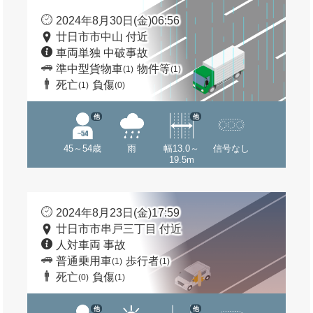
2024年8月30日(金)06:56
廿日市市中山 付近
車両単独 中破事故
準中型貨物車
物件等
(1)
(1)
死亡
負傷
(1)
(0)
他
他
45～54歳
雨
幅13.0～
信号なし
19.5m
2024年8月23日(金)17:59
廿日市市串戸三丁目 付近
人対車両 事故
普通乗用車
歩行者
(1)
(1)
死亡
負傷
(0)
(1)
他
他