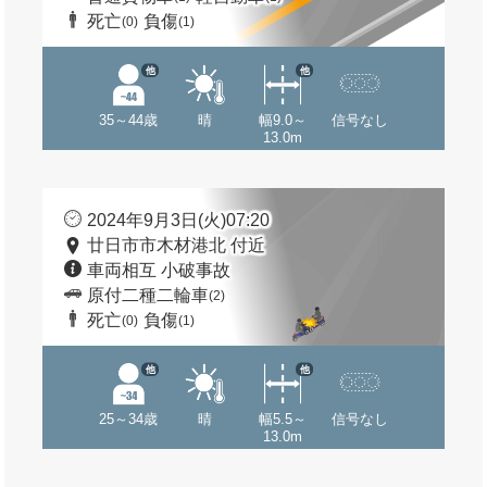
死亡
負傷
(0)
(1)
他
他
35～44歳
晴
幅9.0～
信号なし
13.0m
2024年9月3日(火)07:20
廿日市市木材港北 付近
車両相互 小破事故
原付二種二輪車
(2)
死亡
負傷
(0)
(1)
他
他
25～34歳
晴
幅5.5～
信号なし
13.0m