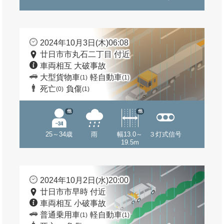
2024年10月3日(木)06:08
廿日市市丸石二丁目 付近
車両相互 大破事故
大型貨物車
軽自動車
(1)
(1)
死亡
負傷
(0)
(1)
他
他
25～34歳
雨
幅13.0～
３灯式信号
19.5m
2024年10月2日(水)20:00
廿日市市早時 付近
車両相互 小破事故
普通乗用車
軽自動車
(1)
(1)