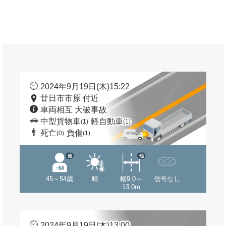
2024年9月19日(木)15:22
廿日市市原 付近
車両相互 大破事故
中型貨物車
軽自動車
(1)
(1)
死亡
負傷
(0)
(1)
他
他
45～54歳
晴
幅9.0～
信号なし
13.0m
2024年9月19日(木)13:00