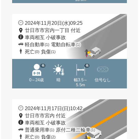
2024年11月20日(水)09:25
廿日市市宮内一丁目 付近
車両相互 小破事故
軽自動車
電動自転車
(1)
(1)
死亡
負傷
(0)
(1)
他
他
0～24歳
晴
幅3.5～
信号なし
5.5m
2024年11月17日(日)10:42
廿日市市宮内 付近
車両相互 小破事故
普通乗用車
原付二種二輪車
(1)
(1)
死亡
負傷
(0)
(2)