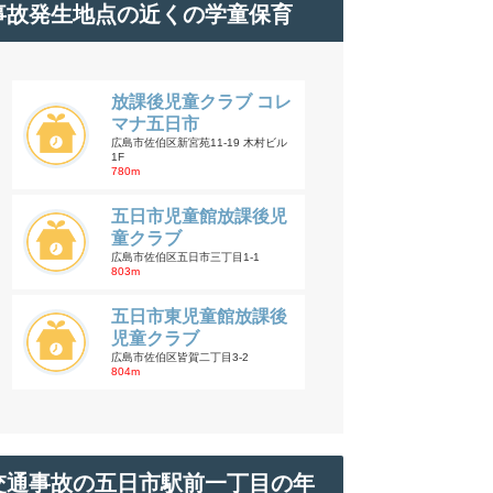
事故発生地点の近くの学童保育
放課後児童クラブ コレ
マナ五日市
広島市佐伯区新宮苑11-19 木村ビル
1F
780m
五日市児童館放課後児
童クラブ
広島市佐伯区五日市三丁目1-1
803m
五日市東児童館放課後
児童クラブ
広島市佐伯区皆賀二丁目3-2
804m
交通事故の五日市駅前一丁目の年