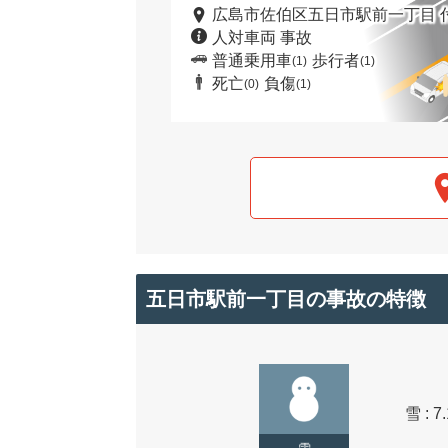
広島市佐伯区五日市駅前一丁目 
人対車両 事故
普通乗用車
歩行者
(1)
(1)
死亡
負傷
(0)
(1)
五日市駅前一丁目の事故の特徴
雪 : 7