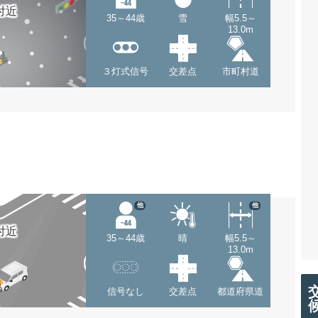
付近
35～44歳
雪
幅5.5～
13.0m
３灯式信号
交差点
市町村道
他
他
付近
35～44歳
晴
幅5.5～
13.0m
信号なし
交差点
都道府県道