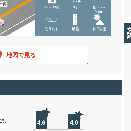
付近
25～34歳
晴
幅5.5～
9.0m
信号なし
単路
市町村道
地図で見る
.1%
4.6
4.0