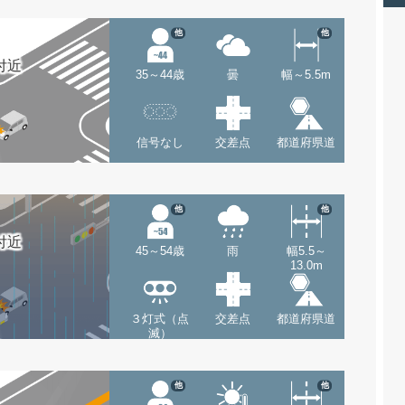
他
他
付近
35～44歳
曇
幅～5.5m
信号なし
交差点
都道府県道
他
他
付近
45～54歳
雨
幅5.5～
13.0m
３灯式（点
交差点
都道府県道
滅）
他
他