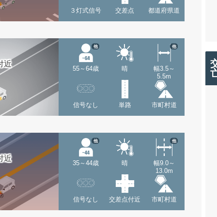
３灯式信号
交差点
都道府県道
他
他
付近
55～64歳
晴
幅3.5～
5.5m
信号なし
単路
市町村道
他
他
付近
35～44歳
晴
幅9.0～
13.0m
信号なし
交差点付近
市町村道