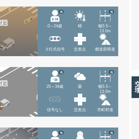
他
他
付近
0～24歳
晴
幅5.5～
13.0m
３灯式信号
交差点
都道府県道
他
他
付近
25～34歳
曇
幅5.5～
13.0m
信号なし
交差点
市町村道
他
他