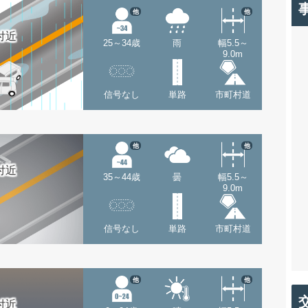
他
他
付近
25～34歳
雨
幅5.5～
9.0m
信号なし
単路
市町村道
他
他
付近
35～44歳
曇
幅5.5～
9.0m
信号なし
単路
市町村道
他
他
付近