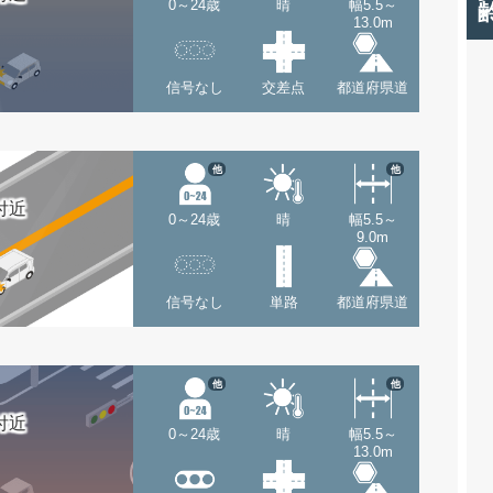
0～24歳
晴
幅5.5～
13.0m
信号なし
交差点
都道府県道
他
他
付近
0～24歳
晴
幅5.5～
9.0m
信号なし
単路
都道府県道
他
他
付近
0～24歳
晴
幅5.5～
13.0m