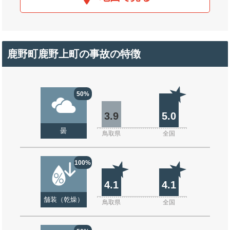
鹿野町鹿野上町の事故の特徴
50%
3.9
5.0
曇
鳥取県
全国
100%
4.1
4.1
舗装（乾燥）
鳥取県
全国