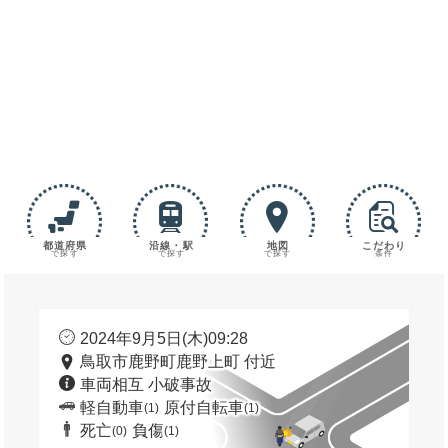
都道府県
沿線・駅
地図
こだわり
で探す
で探す
で探す
条件
2024年9月5日(木)09:28
鳥取市鹿野町鹿野上町 付近
車両相互 小破事故
軽自動車
原付自転車
(1)
(1)
死亡
負傷
(0)
(1)