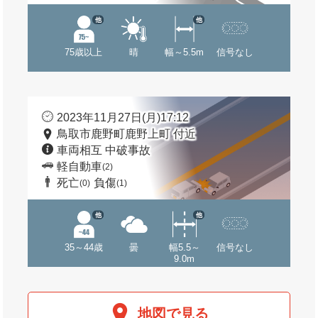
他
他
75歳以上
晴
幅～5.5m
信号なし
2023年11月27日(月)17:12
鳥取市鹿野町鹿野上町 付近
車両相互 中破事故
軽自動車
(2)
死亡
負傷
(0)
(1)
他
他
35～44歳
曇
幅5.5～
信号なし
9.0m
地図で見る