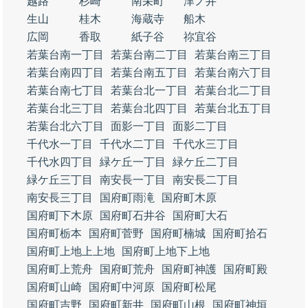
越路
杉崎
南栄町
津ノ井
生山
桂木
海蔵寺
船木
広岡
香取
紙子谷
祢宜谷
若葉台南一丁目
若葉台南二丁目
若葉台南三丁目
若葉台南四丁目
若葉台南五丁目
若葉台南六丁目
若葉台南七丁目
若葉台北一丁目
若葉台北二丁目
若葉台北三丁目
若葉台北四丁目
若葉台北五丁目
若葉台北六丁目
面影一丁目
面影二丁目
千代水一丁目
千代水二丁目
千代水三丁目
千代水四丁目
緑ケ丘一丁目
緑ケ丘二丁目
緑ケ丘三丁目
南安長一丁目
南安長二丁目
南安長三丁目
国府町雨滝
国府町木原
国府町下木原
国府町石井谷
国府町大石
国府町栃本
国府町菅野
国府町楠城
国府町拾石
国府町上地上上地
国府町上地下上地
国府町上荒舟
国府町荒舟
国府町神護
国府町殿
国府町山崎
国府町中河原
国府町松尾
国府町吉野
国府町新井
国府町山根
国府町神垣