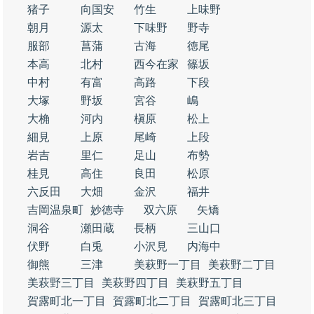
猪子
向国安
竹生
上味野
朝月
源太
下味野
野寺
服部
菖蒲
古海
徳尾
本高
北村
西今在家
篠坂
中村
有富
高路
下段
大塚
野坂
宮谷
嶋
大桷
河内
槇原
松上
細見
上原
尾崎
上段
岩吉
里仁
足山
布勢
桂見
高住
良田
松原
六反田
大畑
金沢
福井
吉岡温泉町
妙徳寺
双六原
矢矯
洞谷
瀬田蔵
長柄
三山口
伏野
白兎
小沢見
内海中
御熊
三津
美萩野一丁目
美萩野二丁目
美萩野三丁目
美萩野四丁目
美萩野五丁目
賀露町北一丁目
賀露町北二丁目
賀露町北三丁目