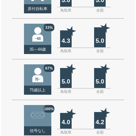
原付自転車
鳥取県
全国
33%
4.3
5.0
35～44歳
鳥取県
全国
67%
5.0
5.0
75歳以上
鳥取県
全国
100%
4.0
4.2
信号なし
鳥取県
全国