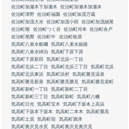
佐治町加瀬木下加瀬木
佐治町加瀬木加瀬木
佐治町津野
佐治町福園
佐治町加茂万蔵
佐治町加茂大水
佐治町加茂小田
佐治町加茂細尾
佐治町畑
佐治町つく谷
佐治町河本
佐治町余戸
佐治町尾際
佐治町中
佐治町栃原
気高町八束水船磯
気高町八束水姫路
気高町八束水姉泊
気高町下原下原
気高町下原新田
気高町北浜一丁目
気高町北浜二丁目
気高町北浜三丁目
気高町北浜
気高町北浜東浜
気高町浜村
気高町勝見温泉
気高町勝見新泉
気高町勝見勝見
気高町勝見栄町
気高町新町一丁目
気高町新町二丁目
気高町新町三丁目
気高町新町
気高町八幡
気高町日光
気高町宝木
気高町下坂本上高浜
気高町下坂本下坂本
気高町二本木
気高町重高
気高町土居
気高町宿
気高町酒津
気高町奥沢見水尻
気高町奥沢見奥沢見