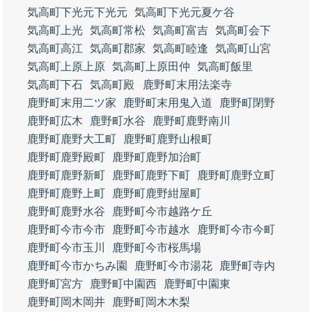
気高町下光元下光元
気高町下光元夏ケ谷
気高町上光
気高町常松
気高町富吉
気高町会下
気高町高江
気高町郡家
気高町睦逢
気高町山宮
気高町上原上原
気高町上原田仲
気高町飯里
気高町下石
気高町殿
鹿野町末用法楽寺
鹿野町末用二ツ家
鹿野町末用鬼入道
鹿野町閉野
鹿野町広木
鹿野町水谷
鹿野町鹿野南川
鹿野町鹿野大工町
鹿野町鹿野山根町
鹿野町鹿野殿町
鹿野町鹿野加治町
鹿野町鹿野新町
鹿野町鹿野下町
鹿野町鹿野立町
鹿野町鹿野上町
鹿野町鹿野紺屋町
鹿野町鹿野水谷
鹿野町今市越路ケ丘
鹿野町今市今市
鹿野町今市越水
鹿野町今市今町
鹿野町今市玉川
鹿野町今市桜馬場
鹿野町今市かちみ園
鹿野町今市湯花
鹿野町寺内
鹿野町宮方
鹿野町中園西
鹿野町中園東
鹿野町岡木岡井
鹿野町岡木木梨