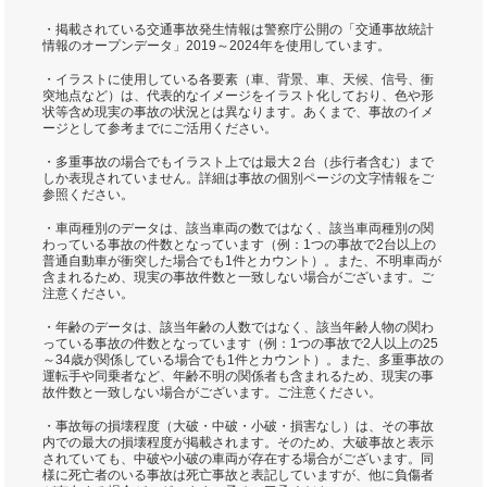
・掲載されている交通事故発生情報は警察庁公開の「交通事故統計
情報のオープンデータ」2019～2024年を使用しています。
・イラストに使用している各要素（車、背景、車、天候、信号、衝
突地点など）は、代表的なイメージをイラスト化しており、色や形
状等含め現実の事故の状況とは異なります。あくまで、事故のイメ
ージとして参考までにご活用ください。
・多重事故の場合でもイラスト上では最大２台（歩行者含む）まで
しか表現されていません。詳細は事故の個別ページの文字情報をご
参照ください。
・車両種別のデータは、該当車両の数ではなく、該当車両種別の関
わっている事故の件数となっています（例：1つの事故で2台以上の
普通自動車が衝突した場合でも1件とカウント）。また、不明車両が
含まれるため、現実の事故件数と一致しない場合がございます。ご
注意ください。
・年齢のデータは、該当年齢の人数ではなく、該当年齢人物の関わ
っている事故の件数となっています（例：1つの事故で2人以上の25
～34歳が関係している場合でも1件とカウント）。また、多重事故の
運転手や同乗者など、年齢不明の関係者も含まれるため、現実の事
故件数と一致しない場合がございます。ご注意ください。
・事故毎の損壊程度（大破・中破・小破・損害なし）は、その事故
内での最大の損壊程度が掲載されます。そのため、大破事故と表示
されていても、中破や小破の車両が存在する場合がございます。同
様に死亡者のいる事故は死亡事故と表記していますが、他に負傷者