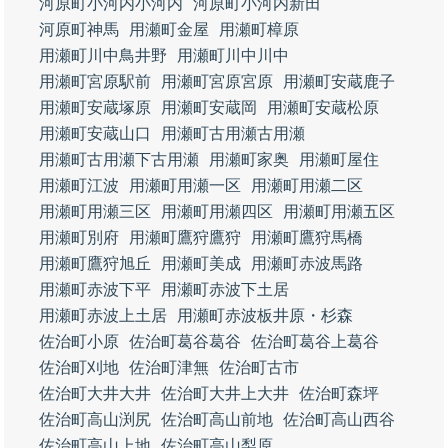
河原町小河内小河内
河原町小河内新田
河原町神馬
用瀬町金屋
用瀬町樟原
用瀬町川中鳥井野
用瀬町川中川中
用瀬町宮原駅前
用瀬町宮原宮原
用瀬町安蔵鹿子
用瀬町安蔵塚原
用瀬町安蔵岡
用瀬町安蔵松原
用瀬町安蔵山口
用瀬町古用瀬古用瀬
用瀬町古用瀬下古用瀬
用瀬町家奥
用瀬町屋住
用瀬町江波
用瀬町用瀬一区
用瀬町用瀬二区
用瀬町用瀬三区
用瀬町用瀬四区
用瀬町用瀬五区
用瀬町別府
用瀬町鷹狩鷹狩
用瀬町鷹狩馬橋
用瀬町鷹狩旭丘
用瀬町美成
用瀬町赤波馬路
用瀬町赤波下平
用瀬町赤波下土居
用瀬町赤波上土居
用瀬町赤波板井原・杉森
佐治町小原
佐治町葛谷葛谷
佐治町葛谷上葛谷
佐治町刈地
佐治町津無
佐治町古市
佐治町大井大井
佐治町大井上大井
佐治町森坪
佐治町高山渕尻
佐治町高山前地
佐治町高山西谷
佐治町高山上地
佐治町高山梨原