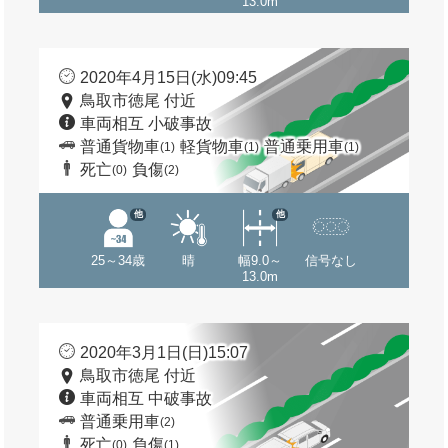
13.0m
2020年4月15日(水)09:45
鳥取市徳尾 付近
車両相互 小破事故
普通貨物車
軽貨物車
普通乗用車
(1)
(1)
(1)
死亡
負傷
(0)
(2)
他
他
25～34歳
晴
幅9.0～
信号なし
13.0m
2020年3月1日(日)15:07
鳥取市徳尾 付近
車両相互 中破事故
普通乗用車
(2)
死亡
負傷
(0)
(1)