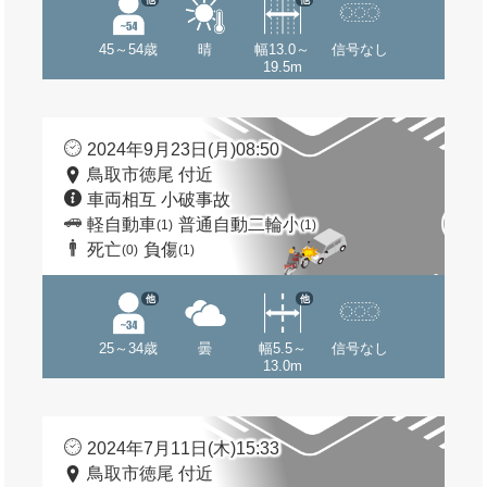
45～54歳
晴
幅13.0～
信号なし
19.5m
2024年9月23日(月)08:50
鳥取市徳尾 付近
車両相互 小破事故
軽自動車
普通自動二輪小
(1)
(1)
死亡
負傷
(0)
(1)
他
他
25～34歳
曇
幅5.5～
信号なし
13.0m
2024年7月11日(木)15:33
鳥取市徳尾 付近