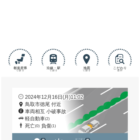
都道府県
沿線・駅
地図
こだわり
で探す
で探す
で探す
条件
2024年12月16日(月)11:02
鳥取市徳尾 付近
車両相互 小破事故
軽自動車
(2)
死亡
負傷
(0)
(1)
他
他