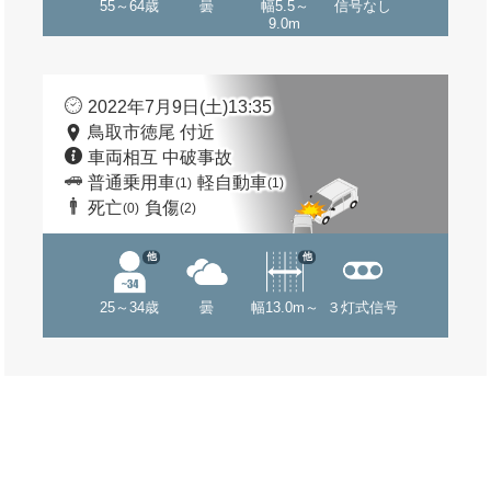
55～64歳
曇
幅5.5～
信号なし
9.0m
2022年7月9日(土)13:35
鳥取市徳尾 付近
車両相互 中破事故
普通乗用車
軽自動車
(1)
(1)
死亡
負傷
(0)
(2)
他
他
25～34歳
曇
幅13.0m～
３灯式信号