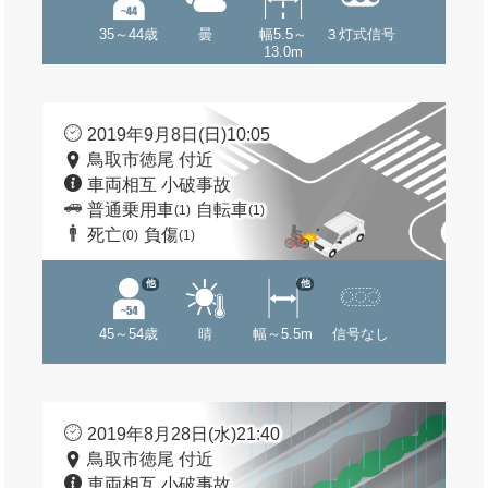
35～44歳
曇
幅5.5～
３灯式信号
13.0m
2019年9月8日(日)10:05
鳥取市徳尾 付近
車両相互 小破事故
普通乗用車
自転車
(1)
(1)
死亡
負傷
(0)
(1)
他
他
45～54歳
晴
幅～5.5m
信号なし
2019年8月28日(水)21:40
鳥取市徳尾 付近
車両相互 小破事故