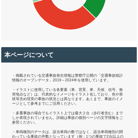
本ページについて
・掲載されている交通事故発生情報は警察庁公開の「交通事故統計
情報のオープンデータ」2019～2024年を使用しています。
・イラストに使用している各要素（車、背景、車、天候、信号、衝
突地点など）は、代表的なイメージをイラスト化しており、色や形
状等含め現実の事故の状況とは異なります。あくまで、事故のイメ
ージとして参考までにご活用ください。
・多重事故の場合でもイラスト上では最大２台（歩行者含む）まで
しか表現されていません。詳細は事故の個別ページの文字情報をご
参照ください。
・車両種別のデータは、該当車両の数ではなく、該当車両種別の関
わっている事故の件数となっています（例：1つの事故で2台以上の