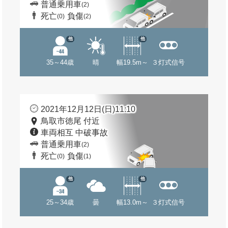
普通乗用車
(2)
死亡
負傷
(0)
(2)
他
他
35～44歳
晴
幅19.5m～
３灯式信号
2021年12月12日(日)11:10
鳥取市徳尾 付近
車両相互 中破事故
普通乗用車
(2)
死亡
負傷
(0)
(1)
他
他
25～34歳
曇
幅13.0m～
３灯式信号