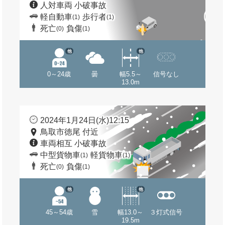
人対車両 小破事故
軽自動車
歩行者
(1)
(1)
死亡
負傷
(0)
(1)
他
他
0～24歳
曇
幅5.5～
信号なし
13.0m
2024年1月24日(水)12:15
鳥取市徳尾 付近
車両相互 小破事故
中型貨物車
軽貨物車
(1)
(1)
死亡
負傷
(0)
(1)
他
他
45～54歳
雪
幅13.0～
３灯式信号
19.5m