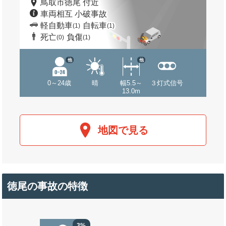
鳥取市徳尾 付近
車両相互 小破事故
軽自動車
自転車
(1)
(1)
死亡
負傷
(0)
(1)
他
他
0～24歳
晴
幅5.5～
３灯式信号
13.0m
地図で見る
徳尾の事故の特徴
3%