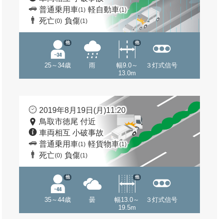
普通乗用車
軽自動車
(1)
(1)
死亡
負傷
(0)
(1)
他
他
25～34歳
雨
幅9.0～
３灯式信号
13.0m
2019年8月19日(月)11:20
鳥取市徳尾 付近
車両相互 小破事故
普通乗用車
軽貨物車
(1)
(1)
死亡
負傷
(0)
(1)
他
他
35～44歳
曇
幅13.0～
３灯式信号
19.5m