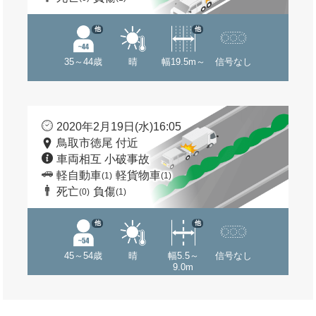
他
他
35～44歳
晴
幅19.5m～
信号なし
2020年2月19日(水)16:05
鳥取市徳尾 付近
車両相互 小破事故
軽自動車
軽貨物車
(1)
(1)
死亡
負傷
(0)
(1)
他
他
45～54歳
晴
幅5.5～
信号なし
9.0m