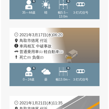
他
他
35～44歳
晴
幅5.5～
３灯式信号
13.0m
2021年3月17日(水)06:20
鳥取市徳尾 付近
車両相互 中破事故
普通乗用車
軽自動車
(1)
(1)
死亡
負傷
(0)
(2)
他
他
0～24歳
曇
幅13.0m～
３灯式信号
2021年1月21日(木)11:35
鳥取市徳尾 付近