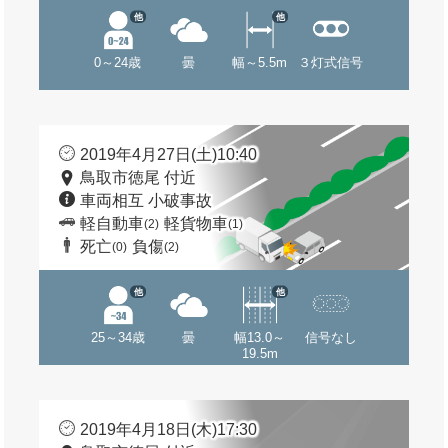
他
他
0～24歳
曇
幅～5.5m
３灯式信号
2019年4月27日(土)10:40
鳥取市徳尾 付近
車両相互 小破事故
軽自動車
軽貨物車
(2)
(1)
死亡
負傷
(0)
(2)
他
他
25～34歳
曇
幅13.0～
信号なし
19.5m
2019年4月18日(木)17:30