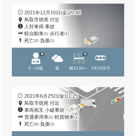
2021年12月10日(金)20:48
鳥取市徳尾 付近
人対車両 事故
軽自動車
歩行者
(1)
(1)
死亡
負傷
(0)
(1)
他
他
0～24歳
曇
幅13.0m～
３灯式信号
2021年6月25日(金)11:25
鳥取市徳尾 付近
車両相互 小破事故
普通乗用車
軽貨物車
(1)
(1)
死亡
負傷
(0)
(1)