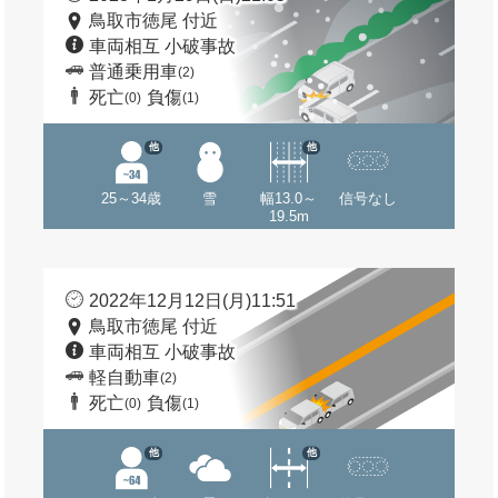
鳥取市徳尾 付近
車両相互 小破事故
普通乗用車
(2)
死亡
負傷
(0)
(1)
他
他
25～34歳
雪
幅13.0～
信号なし
19.5m
2022年12月12日(月)11:51
鳥取市徳尾 付近
車両相互 小破事故
軽自動車
(2)
死亡
負傷
(0)
(1)
他
他