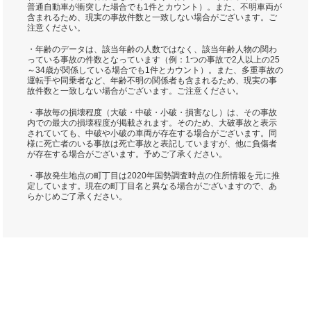
普通自動車が衝突した場合でも1件とカウント）。また、不明車両が
含まれるため、現実の事故件数と一致しない場合がございます。ご
注意ください。
・年齢のデータは、該当年齢の人数ではなく、該当年齢人物の関わ
っている事故の件数となっています（例：1つの事故で2人以上の25
～34歳が関係している場合でも1件とカウント）。また、多重事故の
運転手や同乗者など、年齢不明の関係者も含まれるため、現実の事
故件数と一致しない場合がございます。ご注意ください。
・事故毎の損壊程度（大破・中破・小破・損害なし）は、その事故
内での最大の損壊程度が掲載されます。そのため、大破事故と表示
されていても、中破や小破の車両が存在する場合がございます。同
様に死亡者のいる事故は死亡事故と表記していますが、他に負傷者
が存在する場合がございます。予めご了承ください。
・事故発生地点の町丁目は2020年国勢調査時点の住所情報を元に推
定しています。現在の町丁目名と異なる場合がございますので、あ
らかじめご了承ください。