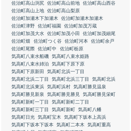
佐治町高山渕尻
佐治町高山前地
佐治町高山西谷
佐治町高山上地
佐治町高山梨原
佐治町加瀬木下加瀬木
佐治町加瀬木加瀬木
佐治町津野
佐治町福園
佐治町加茂万蔵
佐治町加茂大水
佐治町加茂小田
佐治町加茂細尾
佐治町畑
佐治町つく谷
佐治町河本
佐治町余戸
佐治町尾際
佐治町中
佐治町栃原
気高町八束水船磯
気高町八束水姫路
気高町八束水姉泊
気高町下原下原
気高町下原新田
気高町北浜一丁目
気高町北浜二丁目
気高町北浜三丁目
気高町北浜
気高町北浜東浜
気高町浜村
気高町勝見温泉
気高町勝見新泉
気高町勝見勝見
気高町勝見栄町
気高町新町一丁目
気高町新町二丁目
気高町新町三丁目
気高町新町
気高町八幡
気高町日光
気高町宝木
気高町下坂本上高浜
気高町下坂本下坂本
気高町二本木
気高町重高