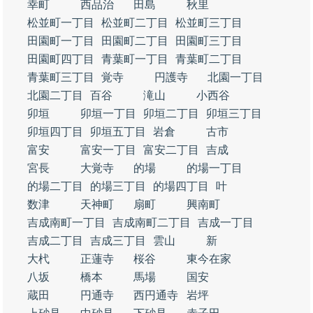
幸町
西品治
田島
秋里
松並町一丁目
松並町二丁目
松並町三丁目
田園町一丁目
田園町二丁目
田園町三丁目
田園町四丁目
青葉町一丁目
青葉町二丁目
青葉町三丁目
覚寺
円護寺
北園一丁目
北園二丁目
百谷
滝山
小西谷
卯垣
卯垣一丁目
卯垣二丁目
卯垣三丁目
卯垣四丁目
卯垣五丁目
岩倉
古市
富安
富安一丁目
富安二丁目
吉成
宮長
大覚寺
的場
的場一丁目
的場二丁目
的場三丁目
的場四丁目
叶
数津
天神町
扇町
興南町
吉成南町一丁目
吉成南町二丁目
吉成一丁目
吉成二丁目
吉成三丁目
雲山
新
大杙
正蓮寺
桜谷
東今在家
八坂
橋本
馬場
国安
蔵田
円通寺
西円通寺
岩坪