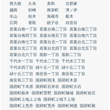
西大路
久末
美和
古郡家
越路
杉崎
南栄町
津ノ井
生山
桂木
海蔵寺
船木
広岡
香取
紙子谷
祢宜谷
若葉台南一丁目
若葉台南二丁目
若葉台南三丁目
若葉台南四丁目
若葉台南五丁目
若葉台南六丁目
若葉台南七丁目
若葉台北一丁目
若葉台北二丁目
若葉台北三丁目
若葉台北四丁目
若葉台北五丁目
若葉台北六丁目
面影一丁目
面影二丁目
千代水一丁目
千代水二丁目
千代水三丁目
千代水四丁目
緑ケ丘一丁目
緑ケ丘二丁目
緑ケ丘三丁目
南安長一丁目
南安長二丁目
南安長三丁目
国府町雨滝
国府町木原
国府町下木原
国府町石井谷
国府町大石
国府町栃本
国府町菅野
国府町楠城
国府町拾石
国府町上地上上地
国府町上地下上地
国府町上荒舟
国府町荒舟
国府町神護
国府町殿