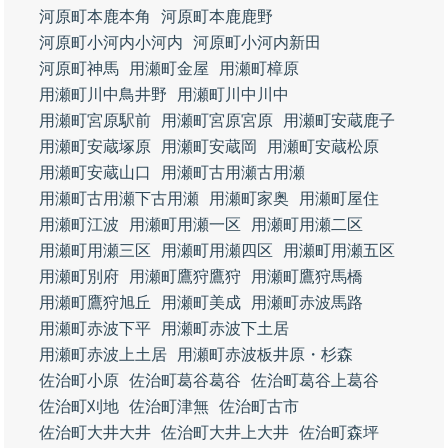
河原町本鹿本角
河原町本鹿鹿野
河原町小河内小河内
河原町小河内新田
河原町神馬
用瀬町金屋
用瀬町樟原
用瀬町川中鳥井野
用瀬町川中川中
用瀬町宮原駅前
用瀬町宮原宮原
用瀬町安蔵鹿子
用瀬町安蔵塚原
用瀬町安蔵岡
用瀬町安蔵松原
用瀬町安蔵山口
用瀬町古用瀬古用瀬
用瀬町古用瀬下古用瀬
用瀬町家奥
用瀬町屋住
用瀬町江波
用瀬町用瀬一区
用瀬町用瀬二区
用瀬町用瀬三区
用瀬町用瀬四区
用瀬町用瀬五区
用瀬町別府
用瀬町鷹狩鷹狩
用瀬町鷹狩馬橋
用瀬町鷹狩旭丘
用瀬町美成
用瀬町赤波馬路
用瀬町赤波下平
用瀬町赤波下土居
用瀬町赤波上土居
用瀬町赤波板井原・杉森
佐治町小原
佐治町葛谷葛谷
佐治町葛谷上葛谷
佐治町刈地
佐治町津無
佐治町古市
佐治町大井大井
佐治町大井上大井
佐治町森坪