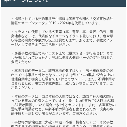
・掲載されている交通事故発生情報は警察庁公開の「交通事故統計
情報のオープンデータ」2019～2024年を使用しています。
・イラストに使用している各要素（車、背景、車、天候、信号、衝
突地点など）は、代表的なイメージをイラスト化しており、色や形
状等含め現実の事故の状況とは異なります。あくまで、事故のイメ
ージとして参考までにご活用ください。
・多重事故の場合でもイラスト上では最大２台（歩行者含む）まで
しか表現されていません。詳細は事故の個別ページの文字情報をご
参照ください。
・車両種別のデータは、該当車両の数ではなく、該当車両種別の関
わっている事故の件数となっています（例：1つの事故で2台以上の
普通自動車が衝突した場合でも1件とカウント）。また、不明車両が
含まれるため、現実の事故件数と一致しない場合がございます。ご
注意ください。
・年齢のデータは、該当年齢の人数ではなく、該当年齢人物の関わ
っている事故の件数となっています（例：1つの事故で2人以上の25
～34歳が関係している場合でも1件とカウント）。また、多重事故の
運転手や同乗者など、年齢不明の関係者も含まれるため、現実の事
故件数と一致しない場合がございます。ご注意ください。
・事故毎の損壊程度（大破・中破・小破・損害なし）は、その事故
内での最大の損壊程度が掲載されます。そのため、大破事故と表示