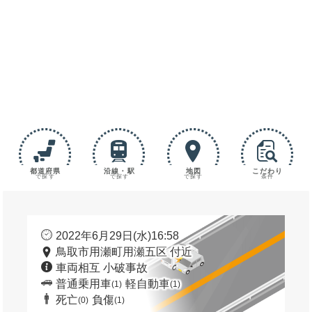
都道府県
沿線・駅
地図
こだわり
で探す
で探す
で探す
条件
2022年6月29日(水)16:58
鳥取市用瀬町用瀬五区 付近
車両相互 小破事故
普通乗用車
軽自動車
(1)
(1)
死亡
負傷
(0)
(1)