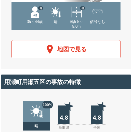
他
他
35～44歳
晴
幅5.5～
信号なし
9.0m
地図で見る
用瀬町用瀬五区の事故の特徴
100%
4.8
4.8
晴
鳥取県
全国