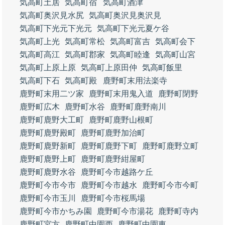
気高町土居
気高町宿
気高町酒津
気高町奥沢見水尻
気高町奥沢見奥沢見
気高町下光元下光元
気高町下光元夏ケ谷
気高町上光
気高町常松
気高町富吉
気高町会下
気高町高江
気高町郡家
気高町睦逢
気高町山宮
気高町上原上原
気高町上原田仲
気高町飯里
気高町下石
気高町殿
鹿野町末用法楽寺
鹿野町末用二ツ家
鹿野町末用鬼入道
鹿野町閉野
鹿野町広木
鹿野町水谷
鹿野町鹿野南川
鹿野町鹿野大工町
鹿野町鹿野山根町
鹿野町鹿野殿町
鹿野町鹿野加治町
鹿野町鹿野新町
鹿野町鹿野下町
鹿野町鹿野立町
鹿野町鹿野上町
鹿野町鹿野紺屋町
鹿野町鹿野水谷
鹿野町今市越路ケ丘
鹿野町今市今市
鹿野町今市越水
鹿野町今市今町
鹿野町今市玉川
鹿野町今市桜馬場
鹿野町今市かちみ園
鹿野町今市湯花
鹿野町寺内
鹿野町宮方
鹿野町中園西
鹿野町中園東