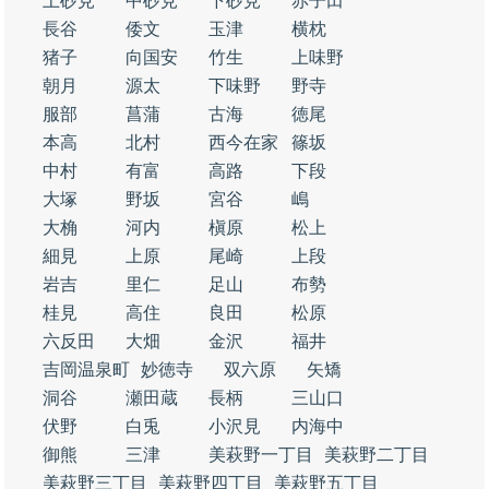
上砂見
中砂見
下砂見
赤子田
長谷
倭文
玉津
横枕
猪子
向国安
竹生
上味野
朝月
源太
下味野
野寺
服部
菖蒲
古海
徳尾
本高
北村
西今在家
篠坂
中村
有富
高路
下段
大塚
野坂
宮谷
嶋
大桷
河内
槇原
松上
細見
上原
尾崎
上段
岩吉
里仁
足山
布勢
桂見
高住
良田
松原
六反田
大畑
金沢
福井
吉岡温泉町
妙徳寺
双六原
矢矯
洞谷
瀬田蔵
長柄
三山口
伏野
白兎
小沢見
内海中
御熊
三津
美萩野一丁目
美萩野二丁目
美萩野三丁目
美萩野四丁目
美萩野五丁目