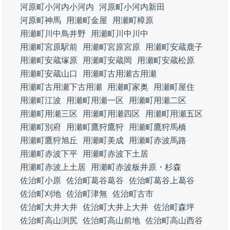
河原町小河内小河内
河原町小河内新田
河原町神馬
用瀬町金屋
用瀬町樟原
用瀬町川中鳥井野
用瀬町川中川中
用瀬町宮原駅前
用瀬町宮原宮原
用瀬町安蔵鹿子
用瀬町安蔵塚原
用瀬町安蔵岡
用瀬町安蔵松原
用瀬町安蔵山口
用瀬町古用瀬古用瀬
用瀬町古用瀬下古用瀬
用瀬町家奥
用瀬町屋住
用瀬町江波
用瀬町用瀬一区
用瀬町用瀬二区
用瀬町用瀬三区
用瀬町用瀬四区
用瀬町用瀬五区
用瀬町別府
用瀬町鷹狩鷹狩
用瀬町鷹狩馬橋
用瀬町鷹狩旭丘
用瀬町美成
用瀬町赤波馬路
用瀬町赤波下平
用瀬町赤波下土居
用瀬町赤波上土居
用瀬町赤波板井原・杉森
佐治町小原
佐治町葛谷葛谷
佐治町葛谷上葛谷
佐治町刈地
佐治町津無
佐治町古市
佐治町大井大井
佐治町大井上大井
佐治町森坪
佐治町高山渕尻
佐治町高山前地
佐治町高山西谷