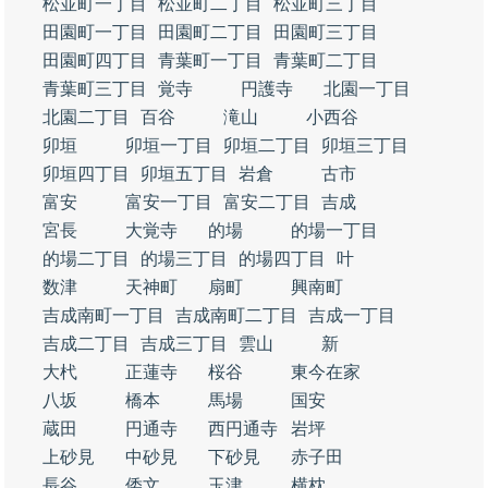
松並町一丁目
松並町二丁目
松並町三丁目
田園町一丁目
田園町二丁目
田園町三丁目
田園町四丁目
青葉町一丁目
青葉町二丁目
青葉町三丁目
覚寺
円護寺
北園一丁目
北園二丁目
百谷
滝山
小西谷
卯垣
卯垣一丁目
卯垣二丁目
卯垣三丁目
卯垣四丁目
卯垣五丁目
岩倉
古市
富安
富安一丁目
富安二丁目
吉成
宮長
大覚寺
的場
的場一丁目
的場二丁目
的場三丁目
的場四丁目
叶
数津
天神町
扇町
興南町
吉成南町一丁目
吉成南町二丁目
吉成一丁目
吉成二丁目
吉成三丁目
雲山
新
大杙
正蓮寺
桜谷
東今在家
八坂
橋本
馬場
国安
蔵田
円通寺
西円通寺
岩坪
上砂見
中砂見
下砂見
赤子田
長谷
倭文
玉津
横枕