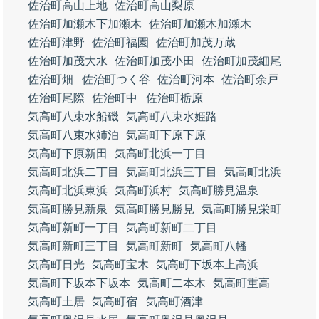
佐治町高山上地
佐治町高山梨原
佐治町加瀬木下加瀬木
佐治町加瀬木加瀬木
佐治町津野
佐治町福園
佐治町加茂万蔵
佐治町加茂大水
佐治町加茂小田
佐治町加茂細尾
佐治町畑
佐治町つく谷
佐治町河本
佐治町余戸
佐治町尾際
佐治町中
佐治町栃原
気高町八束水船磯
気高町八束水姫路
気高町八束水姉泊
気高町下原下原
気高町下原新田
気高町北浜一丁目
気高町北浜二丁目
気高町北浜三丁目
気高町北浜
気高町北浜東浜
気高町浜村
気高町勝見温泉
気高町勝見新泉
気高町勝見勝見
気高町勝見栄町
気高町新町一丁目
気高町新町二丁目
気高町新町三丁目
気高町新町
気高町八幡
気高町日光
気高町宝木
気高町下坂本上高浜
気高町下坂本下坂本
気高町二本木
気高町重高
気高町土居
気高町宿
気高町酒津