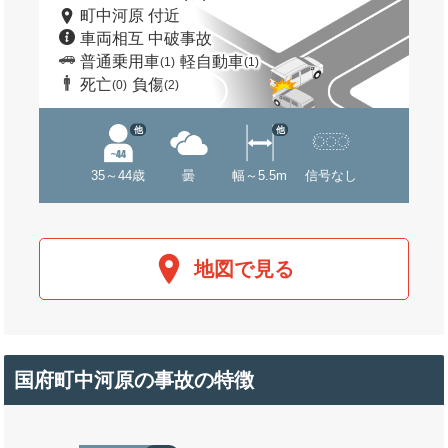
町中河原 付近
車両相互 中破事故
普通乗用車
軽自動車
(1)
(1)
死亡
負傷
(0)
(2)
他
他
35～44歳
曇
幅～5.5m
信号なし
地図で見る
国府町中河原の事故の特徴