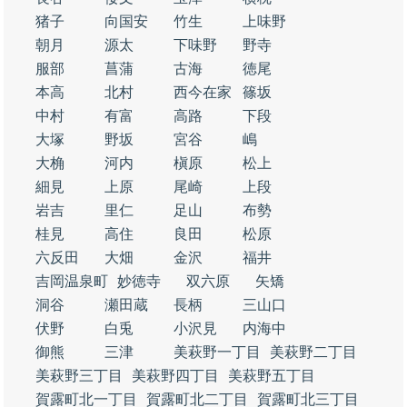
猪子
向国安
竹生
上味野
朝月
源太
下味野
野寺
服部
菖蒲
古海
徳尾
本高
北村
西今在家
篠坂
中村
有富
高路
下段
大塚
野坂
宮谷
嶋
大桷
河内
槇原
松上
細見
上原
尾崎
上段
岩吉
里仁
足山
布勢
桂見
高住
良田
松原
六反田
大畑
金沢
福井
吉岡温泉町
妙徳寺
双六原
矢矯
洞谷
瀬田蔵
長柄
三山口
伏野
白兎
小沢見
内海中
御熊
三津
美萩野一丁目
美萩野二丁目
美萩野三丁目
美萩野四丁目
美萩野五丁目
賀露町北一丁目
賀露町北二丁目
賀露町北三丁目