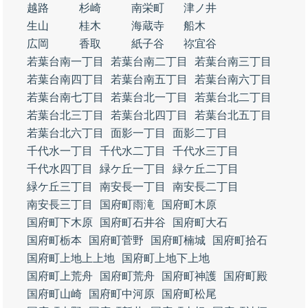
越路
杉崎
南栄町
津ノ井
生山
桂木
海蔵寺
船木
広岡
香取
紙子谷
祢宜谷
若葉台南一丁目
若葉台南二丁目
若葉台南三丁目
若葉台南四丁目
若葉台南五丁目
若葉台南六丁目
若葉台南七丁目
若葉台北一丁目
若葉台北二丁目
若葉台北三丁目
若葉台北四丁目
若葉台北五丁目
若葉台北六丁目
面影一丁目
面影二丁目
千代水一丁目
千代水二丁目
千代水三丁目
千代水四丁目
緑ケ丘一丁目
緑ケ丘二丁目
緑ケ丘三丁目
南安長一丁目
南安長二丁目
南安長三丁目
国府町雨滝
国府町木原
国府町下木原
国府町石井谷
国府町大石
国府町栃本
国府町菅野
国府町楠城
国府町拾石
国府町上地上上地
国府町上地下上地
国府町上荒舟
国府町荒舟
国府町神護
国府町殿
国府町山崎
国府町中河原
国府町松尾