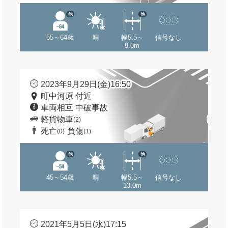
他
他
55～64歳
晴
幅5.5～
信号なし
9.0m
2023年9月29日(金)16:50
町中河原 付近
車両相互 中破事故
軽貨物車
(2)
死亡
負傷
(0)
(1)
他
他
45～54歳
晴
幅5.5～
信号なし
13.0m
2021年5月5日(水)17:15