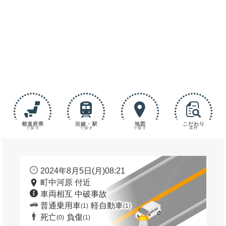
都道府県
沿線・駅
地図
こだわり
で探す
で探す
で探す
条件
2024年8月5日(月)08:21
町中河原 付近
車両相互 中破事故
普通乗用車
軽自動車
(1)
(1)
死亡
負傷
(0)
(1)