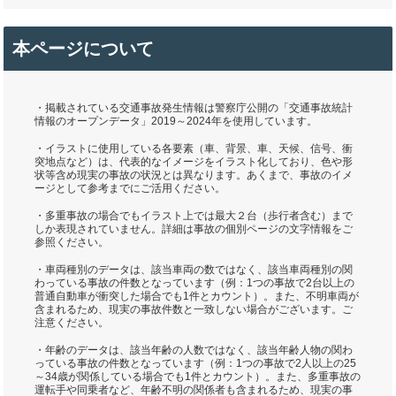
本ページについて
・掲載されている交通事故発生情報は警察庁公開の「交通事故統計
情報のオープンデータ」2019～2024年を使用しています。
・イラストに使用している各要素（車、背景、車、天候、信号、衝
突地点など）は、代表的なイメージをイラスト化しており、色や形
状等含め現実の事故の状況とは異なります。あくまで、事故のイメ
ージとして参考までにご活用ください。
・多重事故の場合でもイラスト上では最大２台（歩行者含む）まで
しか表現されていません。詳細は事故の個別ページの文字情報をご
参照ください。
・車両種別のデータは、該当車両の数ではなく、該当車両種別の関
わっている事故の件数となっています（例：1つの事故で2台以上の
普通自動車が衝突した場合でも1件とカウント）。また、不明車両が
含まれるため、現実の事故件数と一致しない場合がございます。ご
注意ください。
・年齢のデータは、該当年齢の人数ではなく、該当年齢人物の関わ
っている事故の件数となっています（例：1つの事故で2人以上の25
～34歳が関係している場合でも1件とカウント）。また、多重事故の
運転手や同乗者など、年齢不明の関係者も含まれるため、現実の事