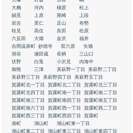
大桷
河内
槇原
松上
細見
上原
尾崎
上段
岩吉
里仁
足山
布勢
桂見
高住
良田
松原
六反田
大畑
金沢
福井
吉岡温泉町
妙徳寺
双六原
矢矯
洞谷
瀬田蔵
長柄
三山口
伏野
白兎
小沢見
内海中
御熊
三津
美萩野一丁目
美萩野二丁目
美萩野三丁目
美萩野四丁目
美萩野五丁目
賀露町北一丁目
賀露町北二丁目
賀露町北三丁目
賀露町北四丁目
賀露町南一丁目
賀露町南二丁目
賀露町南三丁目
賀露町南四丁目
賀露町南五丁目
賀露町南六丁目
賀露町西一丁目
賀露町西二丁目
賀露町西三丁目
賀露町西四丁目
賀露町
港町
湖山町
湖山町東一丁目
湖山町東二丁目
湖山町東三丁目
湖山町東四丁目