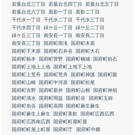
若葉台北三丁目
若葉台北四丁目
若葉台北五丁目
若葉台北六丁目
面影一丁目
面影二丁目
千代水一丁目
千代水二丁目
千代水三丁目
千代水四丁目
緑ケ丘一丁目
緑ケ丘二丁目
緑ケ丘三丁目
南安長一丁目
南安長二丁目
南安長三丁目
国府町雨滝
国府町木原
国府町下木原
国府町石井谷
国府町大石
国府町栃本
国府町菅野
国府町楠城
国府町拾石
国府町上地上上地
国府町上地下上地
国府町上荒舟
国府町荒舟
国府町神護
国府町殿
国府町山崎
国府町中河原
国府町松尾
国府町吉野
国府町新井
国府町山根
国府町神垣
国府町清水
国府町岡益
国府町谷
国府町玉鉾
国府町糸谷
国府町高岡
国府町麻生麻生
国府町麻生上麻生
国府町美歎
国府町広西広西
国府町広西南広西
国府町町屋町屋
国府町町屋上町屋
国府町庁
国府町中郷