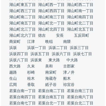
湖山町東五丁目
湖山町西一丁目
湖山町西二丁目
湖山町西三丁目
湖山町西四丁目
湖山町南一丁目
湖山町南二丁目
湖山町南三丁目
湖山町南四丁目
湖山町南五丁目
湖山町北一丁目
湖山町北二丁目
湖山町北三丁目
湖山町北四丁目
湖山町北五丁目
湖山町北六丁目
徳吉
安長
五反田町
商栄町
江津
晩稲
南隈
浜坂
浜坂一丁目
浜坂二丁目
浜坂三丁目
浜坂四丁目
浜坂五丁目
浜坂六丁目
浜坂七丁目
浜坂八丁目
浜坂東
東大路
中大路
西大路
久末
美和
古郡家
越路
杉崎
南栄町
津ノ井
生山
桂木
海蔵寺
船木
広岡
香取
紙子谷
祢宜谷
若葉台南一丁目
若葉台南二丁目
若葉台南三丁目
若葉台南四丁目
若葉台南五丁目
若葉台南六丁目
若葉台南七丁目
若葉台北一丁目
若葉台北二丁目