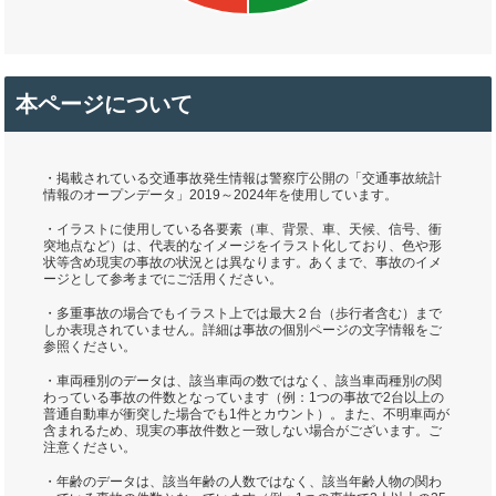
本ページについて
・掲載されている交通事故発生情報は警察庁公開の「交通事故統計
情報のオープンデータ」2019～2024年を使用しています。
・イラストに使用している各要素（車、背景、車、天候、信号、衝
突地点など）は、代表的なイメージをイラスト化しており、色や形
状等含め現実の事故の状況とは異なります。あくまで、事故のイメ
ージとして参考までにご活用ください。
・多重事故の場合でもイラスト上では最大２台（歩行者含む）まで
しか表現されていません。詳細は事故の個別ページの文字情報をご
参照ください。
・車両種別のデータは、該当車両の数ではなく、該当車両種別の関
わっている事故の件数となっています（例：1つの事故で2台以上の
普通自動車が衝突した場合でも1件とカウント）。また、不明車両が
含まれるため、現実の事故件数と一致しない場合がございます。ご
注意ください。
・年齢のデータは、該当年齢の人数ではなく、該当年齢人物の関わ