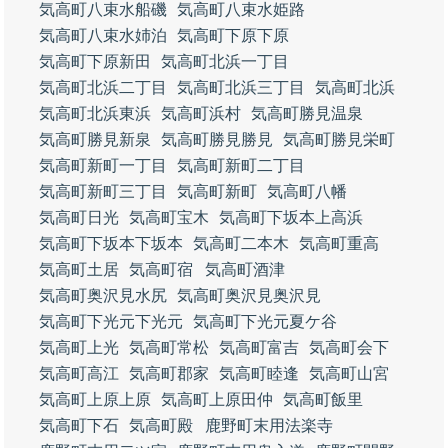
気高町八束水船磯
気高町八束水姫路
気高町八束水姉泊
気高町下原下原
気高町下原新田
気高町北浜一丁目
気高町北浜二丁目
気高町北浜三丁目
気高町北浜
気高町北浜東浜
気高町浜村
気高町勝見温泉
気高町勝見新泉
気高町勝見勝見
気高町勝見栄町
気高町新町一丁目
気高町新町二丁目
気高町新町三丁目
気高町新町
気高町八幡
気高町日光
気高町宝木
気高町下坂本上高浜
気高町下坂本下坂本
気高町二本木
気高町重高
気高町土居
気高町宿
気高町酒津
気高町奥沢見水尻
気高町奥沢見奥沢見
気高町下光元下光元
気高町下光元夏ケ谷
気高町上光
気高町常松
気高町富吉
気高町会下
気高町高江
気高町郡家
気高町睦逢
気高町山宮
気高町上原上原
気高町上原田仲
気高町飯里
気高町下石
気高町殿
鹿野町末用法楽寺