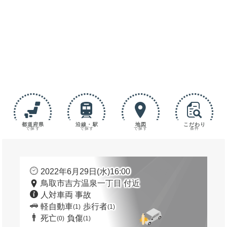
都道府県
沿線・駅
地図
こだわり
で探す
で探す
で探す
条件
2022年6月29日(水)16:00
鳥取市吉方温泉一丁目 付近
人対車両 事故
軽自動車
歩行者
(1)
(1)
死亡
負傷
(0)
(1)