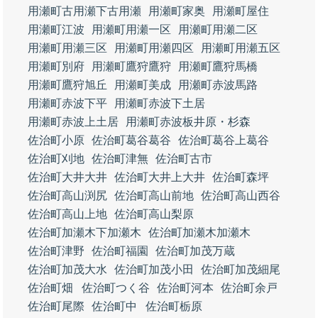
用瀬町古用瀬下古用瀬
用瀬町家奥
用瀬町屋住
用瀬町江波
用瀬町用瀬一区
用瀬町用瀬二区
用瀬町用瀬三区
用瀬町用瀬四区
用瀬町用瀬五区
用瀬町別府
用瀬町鷹狩鷹狩
用瀬町鷹狩馬橋
用瀬町鷹狩旭丘
用瀬町美成
用瀬町赤波馬路
用瀬町赤波下平
用瀬町赤波下土居
用瀬町赤波上土居
用瀬町赤波板井原・杉森
佐治町小原
佐治町葛谷葛谷
佐治町葛谷上葛谷
佐治町刈地
佐治町津無
佐治町古市
佐治町大井大井
佐治町大井上大井
佐治町森坪
佐治町高山渕尻
佐治町高山前地
佐治町高山西谷
佐治町高山上地
佐治町高山梨原
佐治町加瀬木下加瀬木
佐治町加瀬木加瀬木
佐治町津野
佐治町福園
佐治町加茂万蔵
佐治町加茂大水
佐治町加茂小田
佐治町加茂細尾
佐治町畑
佐治町つく谷
佐治町河本
佐治町余戸
佐治町尾際
佐治町中
佐治町栃原