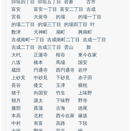
卯垣四丁目
卯垣五丁目
岩倉
古市
富安
富安一丁目
富安二丁目
吉成
宮長
大覚寺
的場
的場一丁目
的場二丁目
的場三丁目
的場四丁目
叶
数津
天神町
扇町
興南町
吉成南町一丁目
吉成南町二丁目
吉成一丁目
吉成二丁目
吉成三丁目
雲山
新
大杙
正蓮寺
桜谷
東今在家
八坂
橋本
馬場
国安
蔵田
円通寺
西円通寺
岩坪
上砂見
中砂見
下砂見
赤子田
長谷
倭文
玉津
横枕
猪子
向国安
竹生
上味野
朝月
源太
下味野
野寺
服部
菖蒲
古海
徳尾
本高
北村
西今在家
篠坂
中村
有富
高路
下段
大塚
野坂
宮谷
嶋