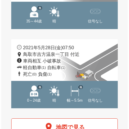
他
35～44歳
晴
信号なし
2021年5月28日(金)07:50
鳥取市吉方温泉一丁目 付近
車両相互 小破事故
軽自動車
自転車
(1)
(1)
死亡
負傷
(0)
(1)
他
他
0～24歳
晴
幅～5.5m
信号なし
地図で見る