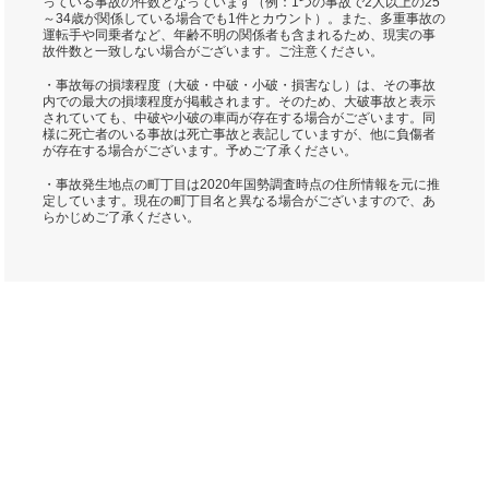
っている事故の件数となっています（例：1つの事故で2人以上の25
～34歳が関係している場合でも1件とカウント）。また、多重事故の
運転手や同乗者など、年齢不明の関係者も含まれるため、現実の事
故件数と一致しない場合がございます。ご注意ください。
・事故毎の損壊程度（大破・中破・小破・損害なし）は、その事故
内での最大の損壊程度が掲載されます。そのため、大破事故と表示
されていても、中破や小破の車両が存在する場合がございます。同
様に死亡者のいる事故は死亡事故と表記していますが、他に負傷者
が存在する場合がございます。予めご了承ください。
・事故発生地点の町丁目は2020年国勢調査時点の住所情報を元に推
定しています。現在の町丁目名と異なる場合がございますので、あ
らかじめご了承ください。