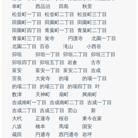
幸町
西品治
田島
秋里
松並町一丁目
松並町二丁目
松並町三丁目
田園町一丁目
田園町二丁目
田園町三丁目
田園町四丁目
青葉町一丁目
青葉町二丁目
青葉町三丁目
覚寺
円護寺
北園一丁目
北園二丁目
百谷
滝山
小西谷
卯垣
卯垣一丁目
卯垣二丁目
卯垣三丁目
卯垣四丁目
卯垣五丁目
岩倉
古市
富安
富安一丁目
富安二丁目
吉成
宮長
大覚寺
的場
的場一丁目
的場二丁目
的場三丁目
的場四丁目
叶
数津
天神町
扇町
興南町
吉成南町一丁目
吉成南町二丁目
吉成一丁目
吉成二丁目
吉成三丁目
雲山
新
大杙
正蓮寺
桜谷
東今在家
八坂
橋本
馬場
国安
蔵田
円通寺
西円通寺
岩坪