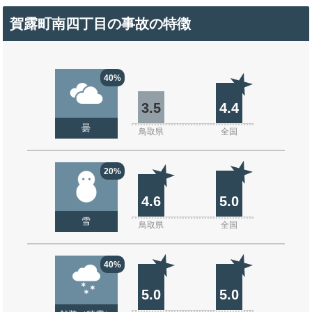
賀露町南四丁目の事故の特徴
40%
3.5
4.4
曇
鳥取県
全国
20%
4.6
5.0
雪
鳥取県
全国
40%
5.0
5.0