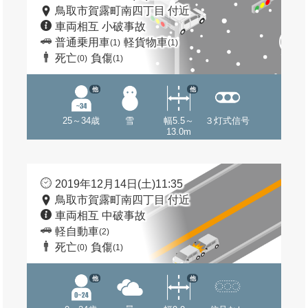
鳥取市賀露町南四丁目 付近
車両相互 小破事故
普通乗用車
軽貨物車
(1)
(1)
死亡
負傷
(0)
(1)
他
他
25～34歳
雪
幅5.5～
３灯式信号
13.0m
2019年12月14日(土)11:35
鳥取市賀露町南四丁目 付近
車両相互 中破事故
軽自動車
(2)
死亡
負傷
(0)
(1)
他
他