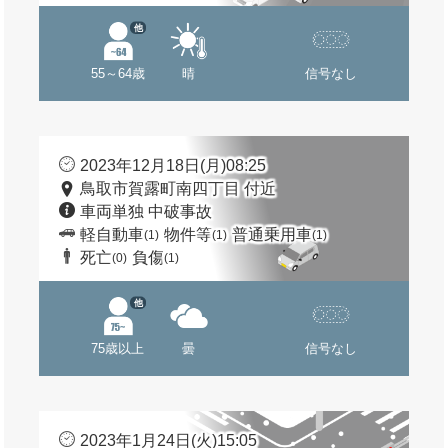
他
55～64歳
晴
信号なし
2023年12月18日(月)08:25
鳥取市賀露町南四丁目 付近
車両単独 中破事故
軽自動車
物件等
普通乗用車
(1)
(1)
(1)
死亡
負傷
(0)
(1)
他
75歳以上
曇
信号なし
2023年1月24日(火)15:05