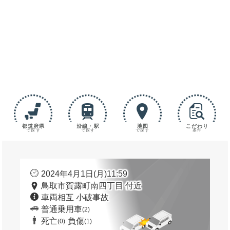
都道府県
沿線・駅
地図
こだわり
で探す
で探す
で探す
条件
2024年4月1日(月)11:59
鳥取市賀露町南四丁目 付近
車両相互 小破事故
普通乗用車
(2)
死亡
負傷
(0)
(1)