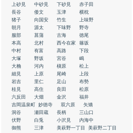
上砂見
中砂見
下砂見
赤子田
長谷
倭文
玉津
横枕
猪子
向国安
竹生
上味野
朝月
源太
下味野
野寺
服部
菖蒲
古海
徳尾
本高
北村
西今在家
篠坂
中村
有富
高路
下段
大塚
野坂
宮谷
嶋
大桷
河内
槇原
松上
細見
上原
尾崎
上段
岩吉
里仁
足山
布勢
桂見
高住
良田
松原
六反田
大畑
金沢
福井
吉岡温泉町
妙徳寺
双六原
矢矯
洞谷
瀬田蔵
長柄
三山口
伏野
白兎
小沢見
内海中
御熊
三津
美萩野一丁目
美萩野二丁目