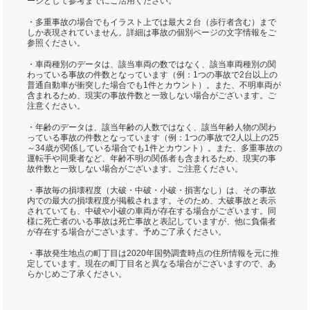
ージとして参考までにご活用ください。
・多重事故の場合でもイラスト上では最大２台（歩行者含む）まで
しか表現されていません。詳細は事故の個別ページの文字情報をご
参照ください。
・車両種別のデータは、該当車両の数ではなく、該当車両種別の関
わっている事故の件数となっています（例：1つの事故で2台以上の
普通自動車が衝突した場合でも1件とカウント）。また、不明車両が
含まれるため、現実の事故件数と一致しない場合がございます。ご
注意ください。
・年齢のデータは、該当年齢の人数ではなく、該当年齢人物の関わ
っている事故の件数となっています（例：1つの事故で2人以上の25
～34歳が関係している場合でも1件とカウント）。また、多重事故の
運転手や同乗者など、年齢不明の関係者も含まれるため、現実の事
故件数と一致しない場合がございます。ご注意ください。
・事故毎の損壊程度（大破・中破・小破・損害なし）は、その事故
内での最大の損壊程度が掲載されます。そのため、大破事故と表示
されていても、中破や小破の車両が存在する場合がございます。同
様に死亡者のいる事故は死亡事故と表記していますが、他に負傷者
が存在する場合がございます。予めご了承ください。
・事故発生地点の町丁目は2020年国勢調査時点の住所情報を元に推
定しています。現在の町丁目名と異なる場合がございますので、あ
らかじめご了承ください。