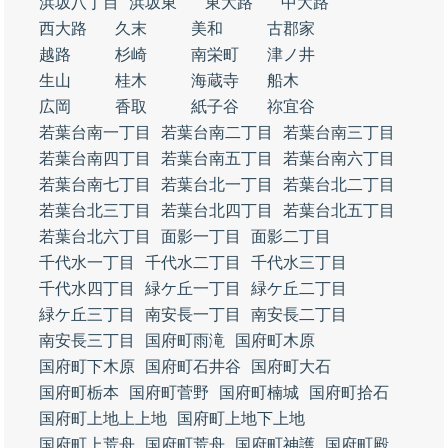
浜坂八丁目
浜坂東
東大路
中大路
西大路
久末
美和
古郡家
越路
杉崎
南栄町
津ノ井
生山
桂木
海蔵寺
船木
広岡
香取
紙子谷
祢宜谷
若葉台南一丁目
若葉台南二丁目
若葉台南三丁目
若葉台南四丁目
若葉台南五丁目
若葉台南六丁目
若葉台南七丁目
若葉台北一丁目
若葉台北二丁目
若葉台北三丁目
若葉台北四丁目
若葉台北五丁目
若葉台北六丁目
面影一丁目
面影二丁目
千代水一丁目
千代水二丁目
千代水三丁目
千代水四丁目
緑ケ丘一丁目
緑ケ丘二丁目
緑ケ丘三丁目
南安長一丁目
南安長二丁目
南安長三丁目
国府町雨滝
国府町木原
国府町下木原
国府町石井谷
国府町大石
国府町栃本
国府町菅野
国府町楠城
国府町拾石
国府町上地上上地
国府町上地下上地
国府町上荒舟
国府町荒舟
国府町神護
国府町殿