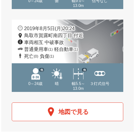
0～24歳
曇
幅9.0～
信号なし
13.0m
2019年8月5日(月)20:24
鳥取市賀露町南四丁目 付近
車両相互 中破事故
普通乗用車
軽自動車
(1)
(1)
死亡
負傷
(0)
(1)
他
他
0～24歳
晴
幅5.5～
３灯式信号
13.0m
地図で見る