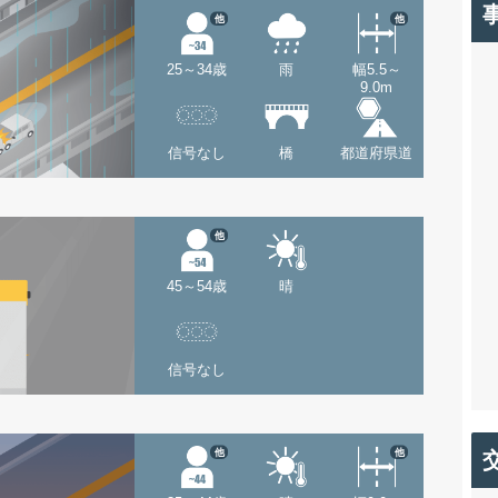
他
他
25～34歳
雨
幅5.5～
9.0m
信号なし
橋
都道府県道
他
45～54歳
晴
信号なし
他
他