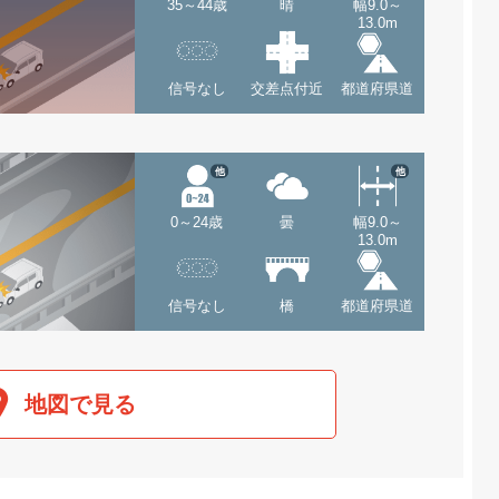
35～44歳
晴
幅9.0～
13.0m
信号なし
交差点付近
都道府県道
他
他
0～24歳
曇
幅9.0～
13.0m
信号なし
橋
都道府県道
地図で見る