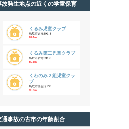
事故発生地点の近くの学童保育
くるみ児童クラブ
鳥取市古海291-3
824m
くるみ第二児童クラブ
鳥取市古海291-3
824m
くわのみ２組児童クラ
ブ
鳥取市西品治134
937m
交通事故の古市の年齢割合