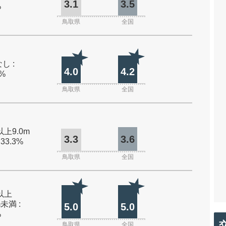
3.1
3.5
%
鳥取県
全国
し :
4.0
4.2
0%
鳥取県
全国
以上9.0m
3.3
3.6
 33.3%
鳥取県
全国
m以上
m未満 :
5.0
5.0
%
鳥取県
全国