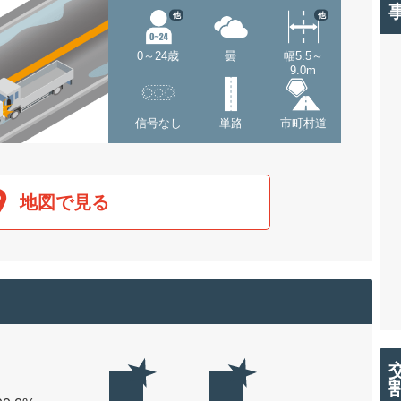
他
他
0～24歳
曇
幅5.5～
9.0m
信号なし
単路
市町村道
地図で見る