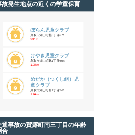
事故発生地点の近くの学童保育
ぽらん児童クラブ
鳥取市湖山町北6丁目671
991m
けやき児童クラブ
鳥取市湖山町北1丁目664
1.3km
めだか（つくし組）児
童クラブ
鳥取市湖山町西1丁目541
1.6km
交通事故の賀露町南三丁目の年齢
割合