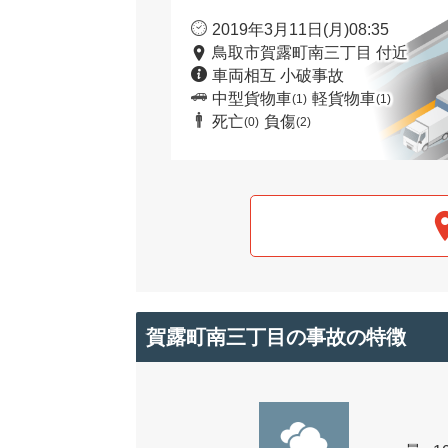
2019年3月11日(月)08:35
鳥取市賀露町南三丁目 付近
車両相互 小破事故
中型貨物車
軽貨物車
(1)
(1)
死亡
負傷
(0)
(2)
賀露町南三丁目の事故の特徴