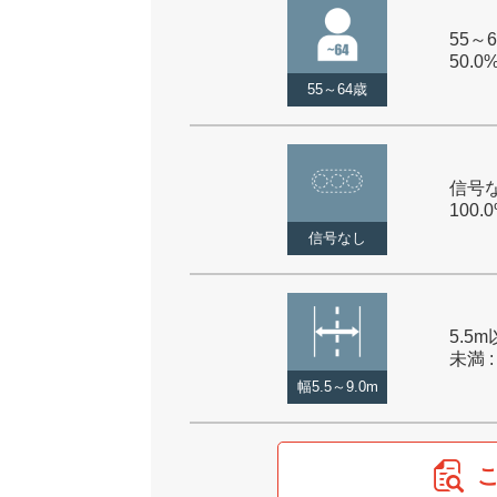
55～6
50.0
55～64歳
信号な
100.
信号なし
5.5m
未満 :
幅5.5～9.0m