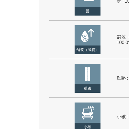
曇 : 1
曇
舗装（
100.
舗装（湿潤）
単路 :
単路
小破 :
小破