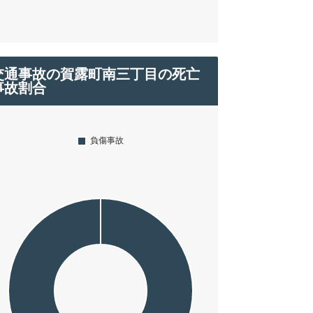
交通事故の賀露町南三丁目の死亡
事故割合