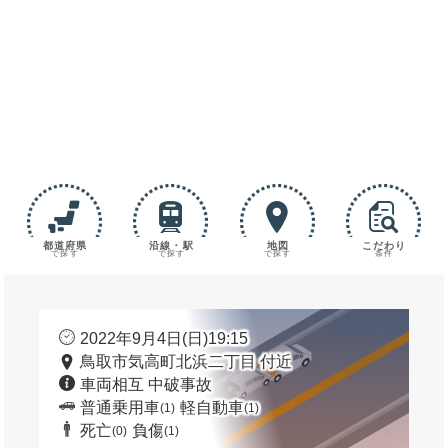
都道府県
沿線・駅
地図
こだわり
で探す
で探す
で探す
条件
2022年9月4日(日)19:15
鳥取市気高町北浜二丁目 付近
車両相互 中破事故
普通乗用車
軽自動車
(1)
(1)
死亡
負傷
(0)
(1)