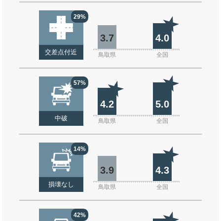
29%
3.7
4.0
交差点付近
鳥取県
全国
57%
4.2
5.0
中破
鳥取県
全国
14%
3.9
4.3
損壊なし
鳥取県
全国
42%