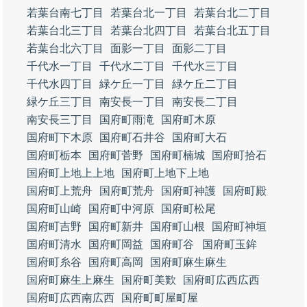
若葉台南七丁目
若葉台北一丁目
若葉台北二丁目
若葉台北三丁目
若葉台北四丁目
若葉台北五丁目
若葉台北六丁目
面影一丁目
面影二丁目
千代水一丁目
千代水二丁目
千代水三丁目
千代水四丁目
緑ケ丘一丁目
緑ケ丘二丁目
緑ケ丘三丁目
南安長一丁目
南安長二丁目
南安長三丁目
国府町雨滝
国府町木原
国府町下木原
国府町石井谷
国府町大石
国府町栃本
国府町菅野
国府町楠城
国府町拾石
国府町上地上上地
国府町上地下上地
国府町上荒舟
国府町荒舟
国府町神護
国府町殿
国府町山崎
国府町中河原
国府町松尾
国府町吉野
国府町新井
国府町山根
国府町神垣
国府町清水
国府町岡益
国府町谷
国府町玉鉾
国府町糸谷
国府町高岡
国府町麻生麻生
国府町麻生上麻生
国府町美歎
国府町広西広西
国府町広西南広西
国府町町屋町屋