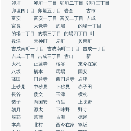
卯垣
卯垣一丁目
卯垣二丁目
卯垣三丁目
卯垣四丁目
卯垣五丁目
岩倉
古市
富安
富安一丁目
富安二丁目
吉成
宮長
大覚寺
的場
的場一丁目
的場二丁目
的場三丁目
的場四丁目
叶
数津
天神町
扇町
興南町
吉成南町一丁目
吉成南町二丁目
吉成一丁目
吉成二丁目
吉成三丁目
雲山
新
大杙
正蓮寺
桜谷
東今在家
八坂
橋本
馬場
国安
蔵田
円通寺
西円通寺
岩坪
上砂見
中砂見
下砂見
赤子田
長谷
倭文
玉津
横枕
猪子
向国安
竹生
上味野
朝月
源太
下味野
野寺
服部
菖蒲
古海
徳尾
本高
北村
西今在家
篠坂