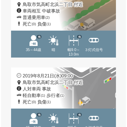
鳥取市気高町北浜二丁目 付近
車両相互 中破事故
普通乗用車
(2)
死亡
負傷
(0)
(1)
他
他
35～44歳
晴
幅9.0～
３灯式信号
13.0m
2019年8月21日(水)09:00
鳥取市気高町北浜二丁目 付近
人対車両 事故
軽自動車
歩行者
(1)
(1)
死亡
負傷
(0)
(1)
他
他