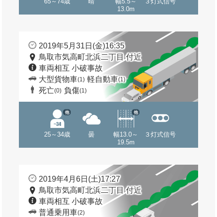
65～74歳
晴
幅5.5～
３灯式信号
13.0m
2019年5月31日(金)16:35
鳥取市気高町北浜二丁目 付近
車両相互 小破事故
大型貨物車
軽自動車
(1)
(1)
死亡
負傷
(0)
(1)
他
他
25～34歳
曇
幅13.0～
３灯式信号
19.5m
2019年4月6日(土)17:27
鳥取市気高町北浜二丁目 付近
車両相互 小破事故
普通乗用車
(2)