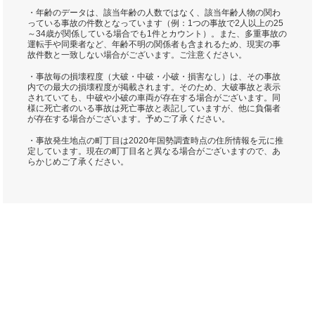
・年齢のデータは、該当年齢の人数ではなく、該当年齢人物の関わ
っている事故の件数となっています（例：1つの事故で2人以上の25
～34歳が関係している場合でも1件とカウント）。また、多重事故の
運転手や同乗者など、年齢不明の関係者も含まれるため、現実の事
故件数と一致しない場合がございます。ご注意ください。
・事故毎の損壊程度（大破・中破・小破・損害なし）は、その事故
内での最大の損壊程度が掲載されます。そのため、大破事故と表示
されていても、中破や小破の車両が存在する場合がございます。同
様に死亡者のいる事故は死亡事故と表記していますが、他に負傷者
が存在する場合がございます。予めご了承ください。
・事故発生地点の町丁目は2020年国勢調査時点の住所情報を元に推
定しています。現在の町丁目名と異なる場合がございますので、あ
らかじめご了承ください。