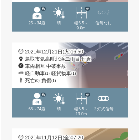
他
他
25～34歳
晴
幅5.5～
信号なし
9.0m
2021年12月21日(火)16:50
鳥取市気高町北浜二丁目 付近
車両相互 中破事故
軽自動車
軽貨物車
(1)
(1)
死亡
負傷
(0)
(1)
他
他
65～74歳
晴
幅5.5～
３灯式信号
13.0m
2021年11月12日(金)07:20