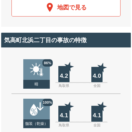
地図で見る
気高町北浜二丁目の事故の特徴
86%
4.2
4.0
晴
鳥取県
全国
100%
4.1
4.1
舗装（乾燥）
鳥取県
全国