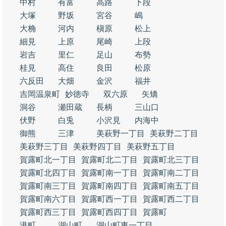
中村
有富
高路
下段
大塚
野坂
宮谷
嶋
大桷
河内
槇原
松上
細見
上原
尾崎
上段
岩吉
里仁
足山
布勢
桂見
高住
良田
松原
六反田
大畑
金沢
福井
吉岡温泉町
妙徳寺
双六原
矢矯
洞谷
瀬田蔵
長柄
三山口
伏野
白兎
小沢見
内海中
御熊
三津
美萩野一丁目
美萩野二丁目
美萩野三丁目
美萩野四丁目
美萩野五丁目
賀露町北一丁目
賀露町北二丁目
賀露町北三丁目
賀露町北四丁目
賀露町南一丁目
賀露町南二丁目
賀露町南三丁目
賀露町南四丁目
賀露町南五丁目
賀露町南六丁目
賀露町西一丁目
賀露町西二丁目
賀露町西三丁目
賀露町西四丁目
賀露町
港町
湖山町
湖山町東一丁目