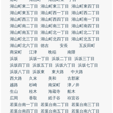
湖山町東二丁目
湖山町東三丁目
湖山町東四丁目
湖山町東五丁目
湖山町西一丁目
湖山町西二丁目
湖山町西三丁目
湖山町西四丁目
湖山町南一丁目
湖山町南二丁目
湖山町南三丁目
湖山町南四丁目
湖山町南五丁目
湖山町北一丁目
湖山町北二丁目
湖山町北三丁目
湖山町北四丁目
湖山町北五丁目
湖山町北六丁目
徳吉
安長
五反田町
商栄町
江津
晩稲
南隈
浜坂
浜坂一丁目
浜坂二丁目
浜坂三丁目
浜坂四丁目
浜坂五丁目
浜坂六丁目
浜坂七丁目
浜坂八丁目
浜坂東
東大路
中大路
西大路
久末
美和
古郡家
越路
杉崎
南栄町
津ノ井
生山
桂木
海蔵寺
船木
広岡
香取
紙子谷
祢宜谷
若葉台南一丁目
若葉台南二丁目
若葉台南三丁目
若葉台南四丁目
若葉台南五丁目
若葉台南六丁目