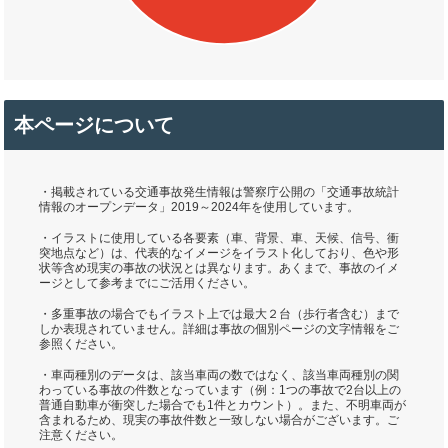
本ページについて
・掲載されている交通事故発生情報は警察庁公開の「交通事故統計
情報のオープンデータ」2019～2024年を使用しています。
・イラストに使用している各要素（車、背景、車、天候、信号、衝
突地点など）は、代表的なイメージをイラスト化しており、色や形
状等含め現実の事故の状況とは異なります。あくまで、事故のイメ
ージとして参考までにご活用ください。
・多重事故の場合でもイラスト上では最大２台（歩行者含む）まで
しか表現されていません。詳細は事故の個別ページの文字情報をご
参照ください。
・車両種別のデータは、該当車両の数ではなく、該当車両種別の関
わっている事故の件数となっています（例：1つの事故で2台以上の
普通自動車が衝突した場合でも1件とカウント）。また、不明車両が
含まれるため、現実の事故件数と一致しない場合がございます。ご
注意ください。