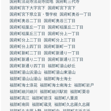
国府町法花寺法花寺団地
国府町三代寺
国府町宮下大字宮下
国府町宮下宮下
国府町宮下県立盲・聾学校
国府町奥谷一丁目
国府町奥谷二丁目
国府町奥谷三丁目
国府町稲葉丘一丁目
国府町稲葉丘二丁目
国府町稲葉丘三丁目
国府町分上一丁目
国府町分上二丁目
国府町分上三丁目
国府町分上四丁目
国府町新町一丁目
国府町新町二丁目
国府町新通り一丁目
国府町新通り二丁目
国府町新通り三丁目
国府町新通り四丁目
福部町湯山砂丘
福部町湯山浜湯山
福部町湯山東湯山
福部町湯山山湯山
福部町海士海士
福部町海士浪花
福部町海士南海士
福部町岩戸
福部町細川細川
福部町細川駅前
福部町栗谷
福部町高江
福部町箭渓
福部町八重原
福部町南田
福部町蔵見
福部町久志羅久志羅
福部町久志羅上野
福部町中
福部町左近左近