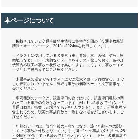
本ページについて
・掲載されている交通事故発生情報は警察庁公開の「交通事故統計
情報のオープンデータ」2019～2024年を使用しています。
・イラストに使用している各要素（車、背景、車、天候、信号、衝
突地点など）は、代表的なイメージをイラスト化しており、色や形
状等含め現実の事故の状況とは異なります。あくまで、事故のイメ
ージとして参考までにご活用ください。
・多重事故の場合でもイラスト上では最大２台（歩行者含む）まで
しか表現されていません。詳細は事故の個別ページの文字情報をご
参照ください。
・車両種別のデータは、該当車両の数ではなく、該当車両種別の関
わっている事故の件数となっています（例：1つの事故で2台以上の
普通自動車が衝突した場合でも1件とカウント）。また、不明車両が
含まれるため、現実の事故件数と一致しない場合がございます。ご
注意ください。
・年齢のデータは、該当年齢の人数ではなく、該当年齢人物の関わ
っている事故の件数となっています（例：1つの事故で2人以上の25
～34歳が関係している場合でも1件とカウント）。また、多重事故の