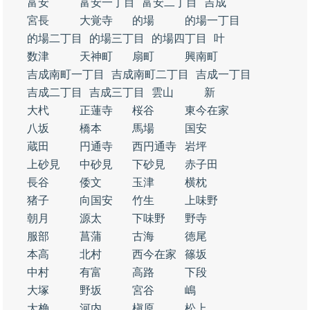
富安
富安一丁目
富安二丁目
吉成
宮長
大覚寺
的場
的場一丁目
的場二丁目
的場三丁目
的場四丁目
叶
数津
天神町
扇町
興南町
吉成南町一丁目
吉成南町二丁目
吉成一丁目
吉成二丁目
吉成三丁目
雲山
新
大杙
正蓮寺
桜谷
東今在家
八坂
橋本
馬場
国安
蔵田
円通寺
西円通寺
岩坪
上砂見
中砂見
下砂見
赤子田
長谷
倭文
玉津
横枕
猪子
向国安
竹生
上味野
朝月
源太
下味野
野寺
服部
菖蒲
古海
徳尾
本高
北村
西今在家
篠坂
中村
有富
高路
下段
大塚
野坂
宮谷
嶋
大桷
河内
槇原
松上