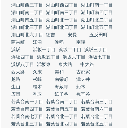
湖山町西三丁目
湖山町西四丁目
湖山町南一丁目
湖山町南二丁目
湖山町南三丁目
湖山町南四丁目
湖山町南五丁目
湖山町北一丁目
湖山町北二丁目
湖山町北三丁目
湖山町北四丁目
湖山町北五丁目
湖山町北六丁目
徳吉
安長
五反田町
商栄町
江津
晩稲
南隈
浜坂
浜坂一丁目
浜坂二丁目
浜坂三丁目
浜坂四丁目
浜坂五丁目
浜坂六丁目
浜坂七丁目
浜坂八丁目
浜坂東
東大路
中大路
西大路
久末
美和
古郡家
越路
杉崎
南栄町
津ノ井
生山
桂木
海蔵寺
船木
広岡
香取
紙子谷
祢宜谷
若葉台南一丁目
若葉台南二丁目
若葉台南三丁目
若葉台南四丁目
若葉台南五丁目
若葉台南六丁目
若葉台南七丁目
若葉台北一丁目
若葉台北二丁目
若葉台北三丁目
若葉台北四丁目
若葉台北五丁目