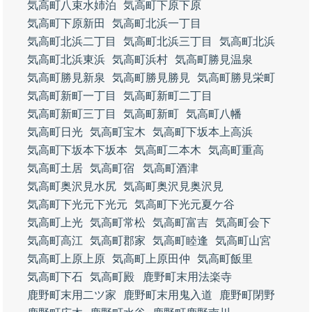
気高町八束水姉泊
気高町下原下原
気高町下原新田
気高町北浜一丁目
気高町北浜二丁目
気高町北浜三丁目
気高町北浜
気高町北浜東浜
気高町浜村
気高町勝見温泉
気高町勝見新泉
気高町勝見勝見
気高町勝見栄町
気高町新町一丁目
気高町新町二丁目
気高町新町三丁目
気高町新町
気高町八幡
気高町日光
気高町宝木
気高町下坂本上高浜
気高町下坂本下坂本
気高町二本木
気高町重高
気高町土居
気高町宿
気高町酒津
気高町奥沢見水尻
気高町奥沢見奥沢見
気高町下光元下光元
気高町下光元夏ケ谷
気高町上光
気高町常松
気高町富吉
気高町会下
気高町高江
気高町郡家
気高町睦逢
気高町山宮
気高町上原上原
気高町上原田仲
気高町飯里
気高町下石
気高町殿
鹿野町末用法楽寺
鹿野町末用二ツ家
鹿野町末用鬼入道
鹿野町閉野