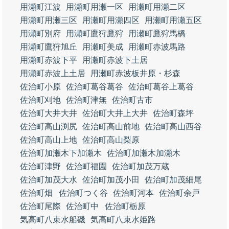
用瀬町江波
用瀬町用瀬一区
用瀬町用瀬二区
用瀬町用瀬三区
用瀬町用瀬四区
用瀬町用瀬五区
用瀬町別府
用瀬町鷹狩鷹狩
用瀬町鷹狩馬橋
用瀬町鷹狩旭丘
用瀬町美成
用瀬町赤波馬路
用瀬町赤波下平
用瀬町赤波下土居
用瀬町赤波上土居
用瀬町赤波板井原・杉森
佐治町小原
佐治町葛谷葛谷
佐治町葛谷上葛谷
佐治町刈地
佐治町津無
佐治町古市
佐治町大井大井
佐治町大井上大井
佐治町森坪
佐治町高山渕尻
佐治町高山前地
佐治町高山西谷
佐治町高山上地
佐治町高山梨原
佐治町加瀬木下加瀬木
佐治町加瀬木加瀬木
佐治町津野
佐治町福園
佐治町加茂万蔵
佐治町加茂大水
佐治町加茂小田
佐治町加茂細尾
佐治町畑
佐治町つく谷
佐治町河本
佐治町余戸
佐治町尾際
佐治町中
佐治町栃原
気高町八束水船磯
気高町八束水姫路