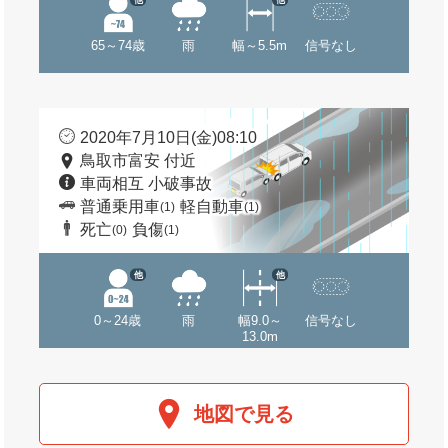
65～74歳
雨
幅～5.5m
信号なし
2020年7月10日(金)08:10
鳥取市富安 付近
車両相互 小破事故
普通乗用車
軽自動車
(1)
(1)
死亡
負傷
(0)
(1)
他
他
0～24歳
雨
幅9.0～
信号なし
13.0m
地図で見る