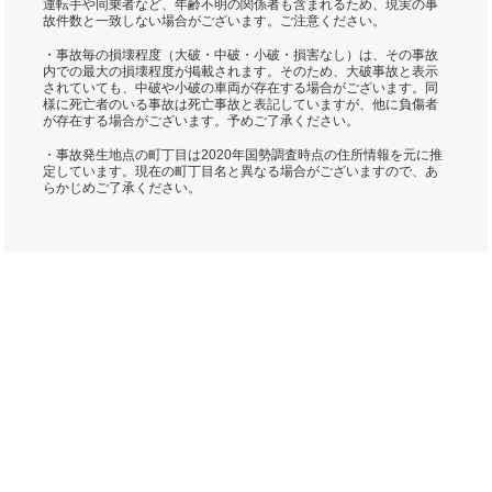
運転手や同乗者など、年齢不明の関係者も含まれるため、現実の事
故件数と一致しない場合がございます。ご注意ください。
・事故毎の損壊程度（大破・中破・小破・損害なし）は、その事故
内での最大の損壊程度が掲載されます。そのため、大破事故と表示
されていても、中破や小破の車両が存在する場合がございます。同
様に死亡者のいる事故は死亡事故と表記していますが、他に負傷者
が存在する場合がございます。予めご了承ください。
・事故発生地点の町丁目は2020年国勢調査時点の住所情報を元に推
定しています。現在の町丁目名と異なる場合がございますので、あ
らかじめご了承ください。