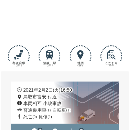
都道府県
沿線・駅
地図
こだわり
で探す
で探す
で探す
条件
2021年2月2日(火)16:50
鳥取市富安 付近
車両相互 小破事故
普通乗用車
自転車
(1)
(1)
死亡
負傷
(0)
(1)
他
他