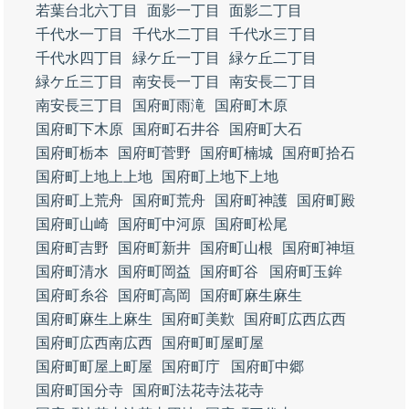
若葉台北六丁目
面影一丁目
面影二丁目
千代水一丁目
千代水二丁目
千代水三丁目
千代水四丁目
緑ケ丘一丁目
緑ケ丘二丁目
緑ケ丘三丁目
南安長一丁目
南安長二丁目
南安長三丁目
国府町雨滝
国府町木原
国府町下木原
国府町石井谷
国府町大石
国府町栃本
国府町菅野
国府町楠城
国府町拾石
国府町上地上上地
国府町上地下上地
国府町上荒舟
国府町荒舟
国府町神護
国府町殿
国府町山崎
国府町中河原
国府町松尾
国府町吉野
国府町新井
国府町山根
国府町神垣
国府町清水
国府町岡益
国府町谷
国府町玉鉾
国府町糸谷
国府町高岡
国府町麻生麻生
国府町麻生上麻生
国府町美歎
国府町広西広西
国府町広西南広西
国府町町屋町屋
国府町町屋上町屋
国府町庁
国府町中郷
国府町国分寺
国府町法花寺法花寺