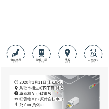
都道府県
沿線・駅
地図
こだわり
で探す
で探す
で探す
条件
2020年1月11日(土)18:45
鳥取市相生町四丁目 付近
車両相互 小破事故
軽貨物車
原付自転車
(1)
(1)
死亡
負傷
(0)
(1)