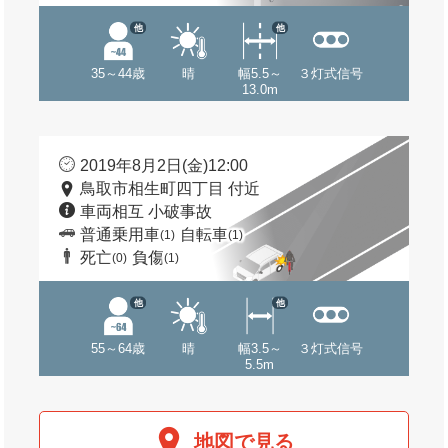
他
他
35～44歳
晴
幅5.5～
３灯式信号
13.0m
2019年8月2日(金)12:00
鳥取市相生町四丁目 付近
車両相互 小破事故
普通乗用車
自転車
(1)
(1)
死亡
負傷
(0)
(1)
他
他
55～64歳
晴
幅3.5～
３灯式信号
5.5m
地図で見る