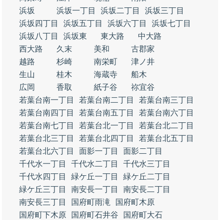
浜坂
浜坂一丁目
浜坂二丁目
浜坂三丁目
浜坂四丁目
浜坂五丁目
浜坂六丁目
浜坂七丁目
浜坂八丁目
浜坂東
東大路
中大路
西大路
久末
美和
古郡家
越路
杉崎
南栄町
津ノ井
生山
桂木
海蔵寺
船木
広岡
香取
紙子谷
祢宜谷
若葉台南一丁目
若葉台南二丁目
若葉台南三丁目
若葉台南四丁目
若葉台南五丁目
若葉台南六丁目
若葉台南七丁目
若葉台北一丁目
若葉台北二丁目
若葉台北三丁目
若葉台北四丁目
若葉台北五丁目
若葉台北六丁目
面影一丁目
面影二丁目
千代水一丁目
千代水二丁目
千代水三丁目
千代水四丁目
緑ケ丘一丁目
緑ケ丘二丁目
緑ケ丘三丁目
南安長一丁目
南安長二丁目
南安長三丁目
国府町雨滝
国府町木原
国府町下木原
国府町石井谷
国府町大石