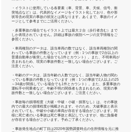
・イラストに使用している各要素（車、背景、車、天候、信号、衝
突地点など）は、代表的なイメージをイラスト化しており、色や形
状等含め現実の事故の状況とは異なります。あくまで、事故のイメ
ージとして参考までにご活用ください。
・多重事故の場合でもイラスト上では最大２台（歩行者含む）まで
しか表現されていません。詳細は事故の個別ページの文字情報をご
参照ください。
・車両種別のデータは、該当車両の数ではなく、該当車両種別の関
わっている事故の件数となっています（例：1つの事故で2台以上の
普通自動車が衝突した場合でも1件とカウント）。また、不明車両が
含まれるため、現実の事故件数と一致しない場合がございます。ご
注意ください。
・年齢のデータは、該当年齢の人数ではなく、該当年齢人物の関わ
っている事故の件数となっています（例：1つの事故で2人以上の25
～34歳が関係している場合でも1件とカウント）。また、多重事故の
運転手や同乗者など、年齢不明の関係者も含まれるため、現実の事
故件数と一致しない場合がございます。ご注意ください。
・事故毎の損壊程度（大破・中破・小破・損害なし）は、その事故
内での最大の損壊程度が掲載されます。そのため、大破事故と表示
されていても、中破や小破の車両が存在する場合がございます。同
様に死亡者のいる事故は死亡事故と表記していますが、他に負傷者
が存在する場合がございます。予めご了承ください。
・事故発生地点の町丁目は2020年国勢調査時点の住所情報を元に推