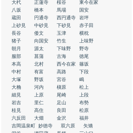
大杙
正蓮寺
桜谷
東今在家
八坂
橋本
馬場
国安
蔵田
円通寺
西円通寺
岩坪
上砂見
中砂見
下砂見
赤子田
長谷
倭文
玉津
横枕
猪子
向国安
竹生
上味野
朝月
源太
下味野
野寺
服部
菖蒲
古海
徳尾
本高
北村
西今在家
篠坂
中村
有富
高路
下段
大塚
野坂
宮谷
嶋
大桷
河内
槇原
松上
細見
上原
尾崎
上段
岩吉
里仁
足山
布勢
桂見
高住
良田
松原
六反田
大畑
金沢
福井
吉岡温泉町
妙徳寺
双六原
矢矯