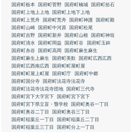
国府町栃本
国府町菅野
国府町楠城
国府町拾石
国府町上地上上地
国府町上地下上地
国府町上荒舟
国府町荒舟
国府町神護
国府町殿
国府町山崎
国府町中河原
国府町松尾
国府町吉野
国府町新井
国府町山根
国府町神垣
国府町清水
国府町岡益
国府町谷
国府町玉鉾
国府町糸谷
国府町高岡
国府町麻生麻生
国府町麻生上麻生
国府町美歎
国府町広西広西
国府町広西南広西
国府町町屋町屋
国府町町屋上町屋
国府町庁
国府町中郷
国府町国分寺
国府町法花寺法花寺
国府町法花寺法花寺団地
国府町三代寺
国府町宮下大字宮下
国府町宮下宮下
国府町宮下県立盲・聾学校
国府町奥谷一丁目
国府町奥谷二丁目
国府町奥谷三丁目
国府町稲葉丘一丁目
国府町稲葉丘二丁目
国府町稲葉丘三丁目
国府町分上一丁目