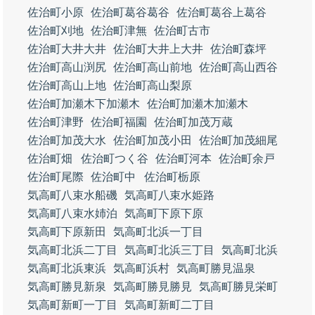
佐治町小原
佐治町葛谷葛谷
佐治町葛谷上葛谷
佐治町刈地
佐治町津無
佐治町古市
佐治町大井大井
佐治町大井上大井
佐治町森坪
佐治町高山渕尻
佐治町高山前地
佐治町高山西谷
佐治町高山上地
佐治町高山梨原
佐治町加瀬木下加瀬木
佐治町加瀬木加瀬木
佐治町津野
佐治町福園
佐治町加茂万蔵
佐治町加茂大水
佐治町加茂小田
佐治町加茂細尾
佐治町畑
佐治町つく谷
佐治町河本
佐治町余戸
佐治町尾際
佐治町中
佐治町栃原
気高町八束水船磯
気高町八束水姫路
気高町八束水姉泊
気高町下原下原
気高町下原新田
気高町北浜一丁目
気高町北浜二丁目
気高町北浜三丁目
気高町北浜
気高町北浜東浜
気高町浜村
気高町勝見温泉
気高町勝見新泉
気高町勝見勝見
気高町勝見栄町
気高町新町一丁目
気高町新町二丁目