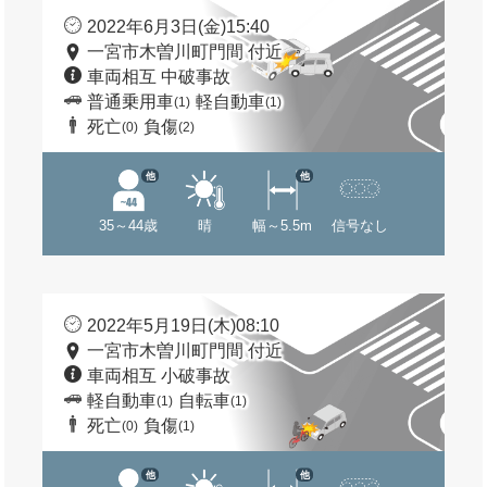
2022年6月3日(金)15:40
一宮市木曽川町門間 付近
車両相互 中破事故
普通乗用車
軽自動車
(1)
(1)
死亡
負傷
(0)
(2)
他
他
35～44歳
晴
幅～5.5m
信号なし
2022年5月19日(木)08:10
一宮市木曽川町門間 付近
車両相互 小破事故
軽自動車
自転車
(1)
(1)
死亡
負傷
(0)
(1)
他
他