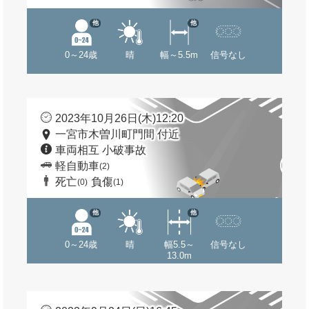
他
他
0～24歳
晴
幅～5.5m
信号なし
2023年10月26日(木)12:20
一宮市木曽川町門間 付近
車両相互 小破事故
軽自動車
(2)
死亡
負傷
(0)
(1)
他
他
0～24歳
晴
幅5.5～
信号なし
13.0m