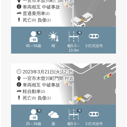
一宮市木曽川町門間 付近
車両相互 中破事故
普通乗用車
(2)
死亡
負傷
(0)
(1)
他
他
45～54歳
晴
幅5.5～
３灯式信号
13.0m
2023年3月21日(火)12:35
一宮市木曽川町門間 付近
車両相互 中破事故
軽自動車
(2)
死亡
負傷
(0)
(1)
他
他
25～34歳
曇
幅5.5～
３灯式信号