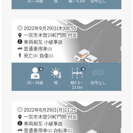
25～34歳
晴
幅～5.5m
信号なし
2022年9月29日(木)08:55
一宮市木曽川町門間 付近
車両相互 小破事故
普通乗用車
(2)
死亡
負傷
(0)
(1)
他
他
25～34歳
晴
幅5.5～
信号なし
13.0m
2022年8月29日(月)11:25
一宮市木曽川町門間 付近
車両相互 小破事故
普通乗用車
自転車
(1)
(1)