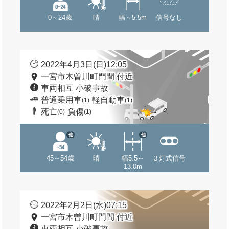
0～24歳
晴
幅～5.5m
信号なし
2022年4月3日(日)12:05
一宮市木曽川町門間 付近
車両相互 小破事故
普通乗用車
軽自動車
(1)
(1)
死亡
負傷
(0)
(1)
他
他
45～54歳
晴
幅5.5～
３灯式信号
13.0m
2022年2月2日(水)07:15
一宮市木曽川町門間 付近
車両相互 小破事故