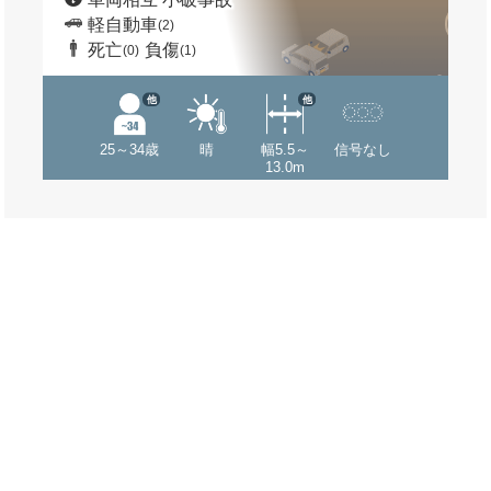
軽自動車
(2)
死亡
負傷
(0)
(1)
他
他
25～34歳
晴
幅5.5～
信号なし
13.0m