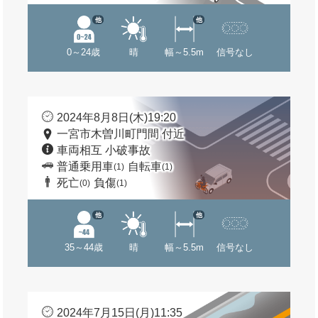
他
他
0～24歳
晴
幅～5.5m
信号なし
2024年8月8日(木)19:20
一宮市木曽川町門間 付近
車両相互 小破事故
普通乗用車
自転車
(1)
(1)
死亡
負傷
(0)
(1)
他
他
35～44歳
晴
幅～5.5m
信号なし
2024年7月15日(月)11:35