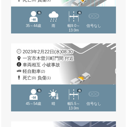
(0)
(1)
他
他
35～44歳
雨
幅9.0～
信号なし
13.0m
2023年2月22日(水)08:30
一宮市木曽川町門間 付近
車両相互 小破事故
軽自動車
(2)
死亡
負傷
(0)
(1)
他
他
45～54歳
晴
幅5.5～
信号なし
13.0m