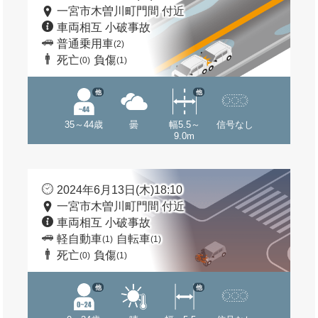
一宮市木曽川町門間 付近
車両相互 小破事故
普通乗用車
(2)
死亡
負傷
(0)
(1)
他
他
35～44歳
曇
幅5.5～
信号なし
9.0m
2024年6月13日(木)18:10
一宮市木曽川町門間 付近
車両相互 小破事故
軽自動車
自転車
(1)
(1)
死亡
負傷
(0)
(1)
他
他