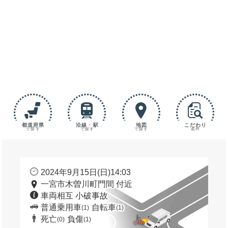
都道府県
沿線・駅
地図
こだわり
で探す
で探す
で探す
条件
2024年9月15日(日)14:03
一宮市木曽川町門間 付近
車両相互 小破事故
普通乗用車
自転車
(1)
(1)
死亡
負傷
(0)
(1)