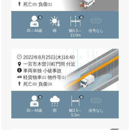
死亡
負傷
(0)
(1)
他
他
35～44歳
晴
幅5.5～
信号なし
13.0m
2022年8月25日(木)16:40
一宮市木曽川町門間 付近
車両単独 小破事故
軽貨物車
物件等
(1)
(1)
死亡
負傷
(0)
(3)
他
他
35～44歳
雨
幅3.5～
信号なし
5.5m