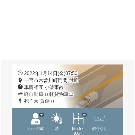
2022年1月14日(金)07:50
一宮市木曽川町門間 付近
車両相互 小破事故
軽自動車
軽貨物車
(1)
(1)
死亡
負傷
(0)
(1)
他
他
25～34歳
晴
幅5.5～
信号なし
9.0m