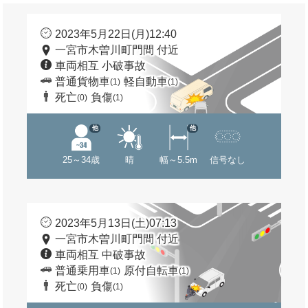
2023年5月22日(月)12:40
一宮市木曽川町門間 付近
車両相互 小破事故
普通貨物車
軽自動車
(1)
(1)
死亡
負傷
(0)
(1)
他
他
25～34歳
晴
幅～5.5m
信号なし
2023年5月13日(土)07:13
一宮市木曽川町門間 付近
車両相互 中破事故
普通乗用車
原付自転車
(1)
(1)
死亡
負傷
(0)
(1)