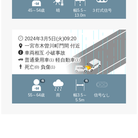
45～54歳
晴
幅5.5～
３灯式信号
13.0m
2024年3月5日(火)09:20
一宮市木曽川町門間 付近
車両相互 小破事故
普通乗用車
軽自動車
(1)
(1)
死亡
負傷
(0)
(1)
他
他
55～64歳
雨
幅3.5～
信号なし
5.5m