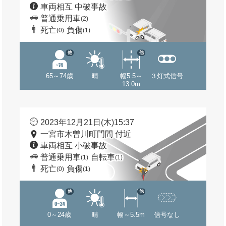
車両相互 中破事故
普通乗用車
(2)
死亡
負傷
(0)
(1)
他
他
65～74歳
晴
幅5.5～
３灯式信号
13.0m
2023年12月21日(木)15:37
一宮市木曽川町門間 付近
車両相互 小破事故
普通乗用車
自転車
(1)
(1)
死亡
負傷
(0)
(1)
他
他
0～24歳
晴
幅～5.5m
信号なし