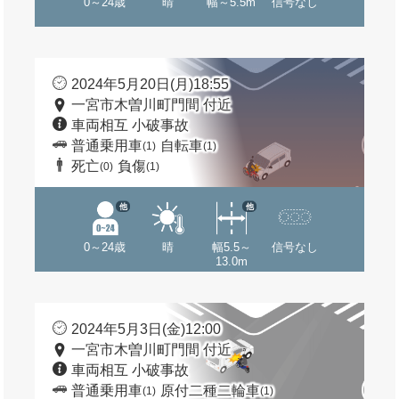
0～24歳
晴
幅～5.5m
信号なし
2024年5月20日(月)18:55
一宮市木曽川町門間 付近
車両相互 小破事故
普通乗用車
自転車
(1)
(1)
死亡
負傷
(0)
(1)
他
他
0～24歳
晴
幅5.5～
信号なし
13.0m
2024年5月3日(金)12:00
一宮市木曽川町門間 付近
車両相互 小破事故
普通乗用車
原付二種二輪車
(1)
(1)