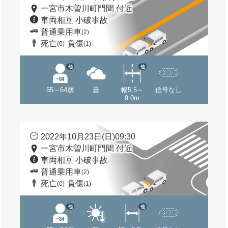
一宮市木曽川町門間 付近
車両相互 小破事故
普通乗用車
(2)
死亡
負傷
(0)
(1)
他
他
55～64歳
曇
幅5.5～
信号なし
9.0m
2022年10月23日(日)09:30
一宮市木曽川町門間 付近
車両相互 小破事故
普通乗用車
(2)
死亡
負傷
(0)
(1)
他
他