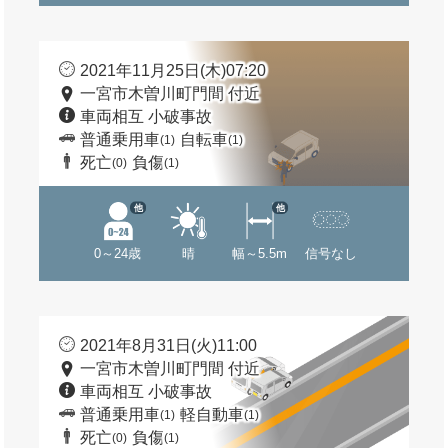
2021年11月25日(木)07:20
一宮市木曽川町門間 付近
車両相互 小破事故
普通乗用車
自転車
(1)
(1)
死亡
負傷
(0)
(1)
他
他
0～24歳
晴
幅～5.5m
信号なし
2021年8月31日(火)11:00
一宮市木曽川町門間 付近
車両相互 小破事故
普通乗用車
軽自動車
(1)
(1)
死亡
負傷
(0)
(1)