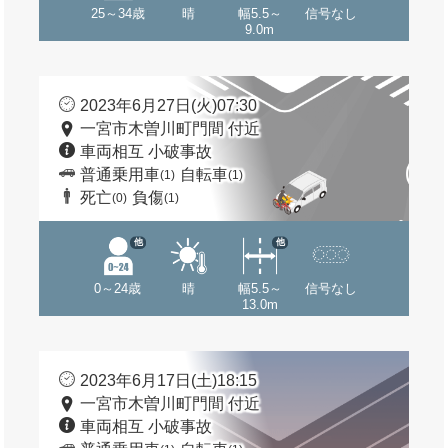
25～34歳
晴
幅5.5～
信号なし
9.0m
2023年6月27日(火)07:30
一宮市木曽川町門間 付近
車両相互 小破事故
普通乗用車
自転車
(1)
(1)
死亡
負傷
(0)
(1)
他
他
0～24歳
晴
幅5.5～
信号なし
13.0m
2023年6月17日(土)18:15
一宮市木曽川町門間 付近
車両相互 小破事故