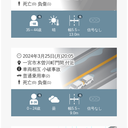
死亡
負傷
(0)
(1)
他
他
35～44歳
晴
幅5.5～
信号なし
13.0m
2024年3月25日(月)20:05
一宮市木曽川町門間 付近
車両相互 小破事故
普通乗用車
(2)
死亡
負傷
(0)
(1)
他
他
0～24歳
曇
幅5.5～
信号なし
9.0m