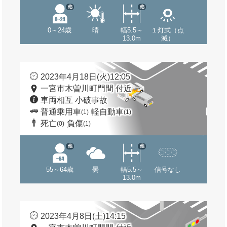
他
他
0～24歳
晴
幅5.5～
１灯式（点
13.0m
滅）
2023年4月18日(火)12:05
一宮市木曽川町門間 付近
車両相互 小破事故
普通乗用車
軽自動車
(1)
(1)
死亡
負傷
(0)
(1)
他
他
55～64歳
曇
幅5.5～
信号なし
13.0m
2023年4月8日(土)14:15