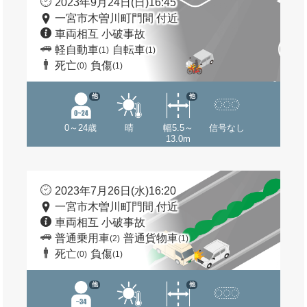
2023年9月24日(日)16:45
一宮市木曽川町門間 付近
車両相互 小破事故
軽自動車
自転車
(1)
(1)
死亡
負傷
(0)
(1)
他
他
0～24歳
晴
幅5.5～
信号なし
13.0m
2023年7月26日(水)16:20
一宮市木曽川町門間 付近
車両相互 小破事故
普通乗用車
普通貨物車
(2)
(1)
死亡
負傷
(0)
(1)
他
他