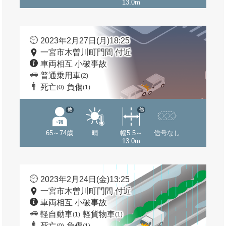
13.0m
2023年2月27日(月)18:25
一宮市木曽川町門間 付近
車両相互 小破事故
普通乗用車
(2)
死亡
負傷
(0)
(1)
他
他
65～74歳
晴
幅5.5～
信号なし
13.0m
2023年2月24日(金)13:25
一宮市木曽川町門間 付近
車両相互 小破事故
軽自動車
軽貨物車
(1)
(1)
死亡
負傷