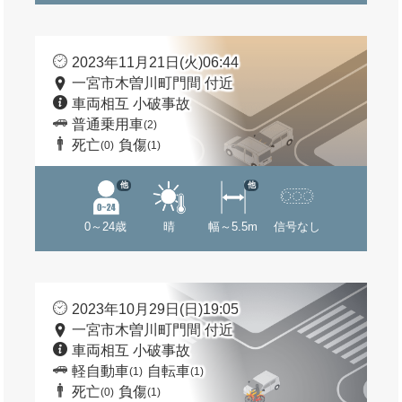
2023年11月21日(火)06:44
一宮市木曽川町門間 付近
車両相互 小破事故
普通乗用車
(2)
死亡
負傷
(0)
(1)
他
他
0～24歳
晴
幅～5.5m
信号なし
2023年10月29日(日)19:05
一宮市木曽川町門間 付近
車両相互 小破事故
軽自動車
自転車
(1)
(1)
死亡
負傷
(0)
(1)