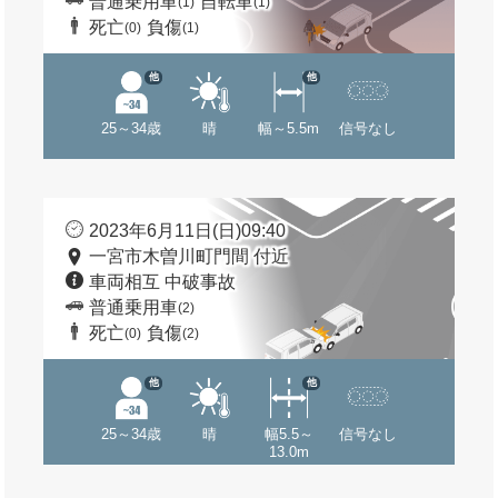
普通乗用車
自転車
(1)
(1)
死亡
負傷
(0)
(1)
他
他
25～34歳
晴
幅～5.5m
信号なし
2023年6月11日(日)09:40
一宮市木曽川町門間 付近
車両相互 中破事故
普通乗用車
(2)
死亡
負傷
(0)
(2)
他
他
25～34歳
晴
幅5.5～
信号なし
13.0m