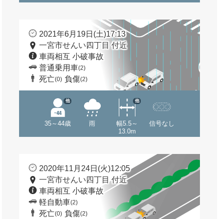
2021年6月19日(土)17:13
一宮市せんい四丁目 付近
車両相互 小破事故
普通乗用車
(2)
死亡
負傷
(0)
(2)
他
他
35～44歳
雨
幅5.5～
信号なし
13.0m
2020年11月24日(火)12:05
一宮市せんい四丁目 付近
車両相互 小破事故
軽自動車
(2)
死亡
負傷
(0)
(2)