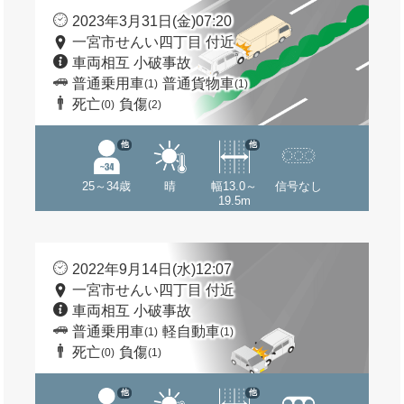
2023年3月31日(金)07:20
一宮市せんい四丁目 付近
車両相互 小破事故
普通乗用車
普通貨物車
(1)
(1)
死亡
負傷
(0)
(2)
他
他
25～34歳
晴
幅13.0～
信号なし
19.5m
2022年9月14日(水)12:07
一宮市せんい四丁目 付近
車両相互 小破事故
普通乗用車
軽自動車
(1)
(1)
死亡
負傷
(0)
(1)
他
他