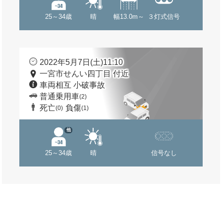
25～34歳
晴
幅13.0m～
３灯式信号
2022年5月7日(土)11:10
一宮市せんい四丁目 付近
車両相互 小破事故
普通乗用車
(2)
死亡
負傷
(0)
(1)
他
25～34歳
晴
信号なし