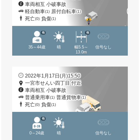
車両相互 小破事故
軽自動車
原付自転車
(1)
(1)
死亡
負傷
(0)
(1)
他
他
35～44歳
晴
幅5.5～
信号なし
13.0m
2022年1月17日(月)15:50
一宮市せんい四丁目 付近
車両相互 小破事故
普通乗用車
普通貨物車
(1)
(1)
死亡
負傷
(0)
(1)
他
0～24歳
晴
信号なし