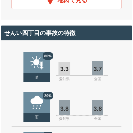
地図で見る
せんい四丁目の事故の特徴
80%
3.3
3.7
晴
愛知県
全国
20%
3.8
3.8
雨
愛知県
全国