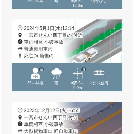
25～34歳
晴
幅5.5～
信号なし
13.0m
2024年5月1日(水)12:14
一宮市せんい四丁目の 付近
車両相互 小破事故
普通乗用車
(2)
死亡
負傷
(0)
(2)
他
他
35～44歳
雨
幅5.5～
３灯式信号
9.0m
2023年12月12日(火)16:55
一宮市せんい四丁目 付近
車両相互 小破事故
大型貨物車
軽自動車
(1)
(1)