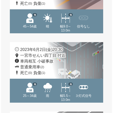
死亡
負傷
(0)
(1)
他
他
45～54歳
晴
幅9.0～
信号なし
13.0m
2023年6月2日(金)20:30
一宮市せんい四丁目 付近
車両相互 小破事故
普通乗用車
(2)
死亡
負傷
(0)
(1)
他
他
25～34歳
雨
幅5.5～
３灯式信号
13.0m