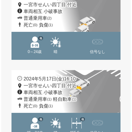
一宮市せんい四丁目 付近
車両相互 小破事故
普通乗用車
(2)
死亡
負傷
(0)
(1)
他
0～24歳
晴
信号なし
2024年5月17日(金)16:10
一宮市せんい四丁目 付近
車両相互 小破事故
普通乗用車
軽自動車
(1)
(1)
死亡
負傷
(0)
(1)
他
他