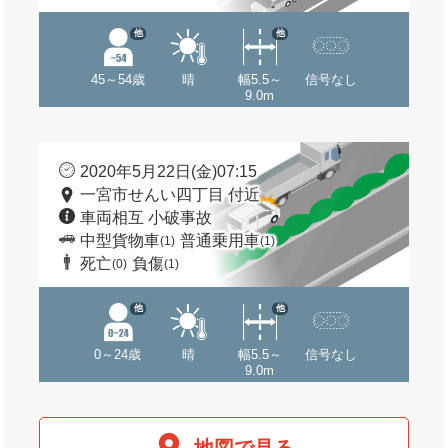
他
他
45～54歳
晴
幅5.5～
信号なし
9.0m
2020年5月22日(金)07:15
一宮市せんい四丁目 付近
車両相互 小破事故
中型貨物車
普通乗用車
(1)
(1)
死亡
負傷
(0)
(1)
他
他
0～24歳
晴
幅5.5～
信号なし
9.0m