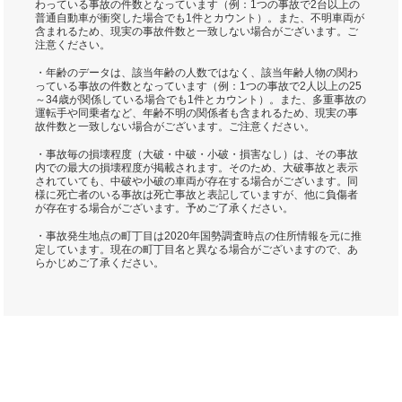
わっている事故の件数となっています（例：1つの事故で2台以上の
普通自動車が衝突した場合でも1件とカウント）。また、不明車両が
含まれるため、現実の事故件数と一致しない場合がございます。ご
注意ください。
・年齢のデータは、該当年齢の人数ではなく、該当年齢人物の関わ
っている事故の件数となっています（例：1つの事故で2人以上の25
～34歳が関係している場合でも1件とカウント）。また、多重事故の
運転手や同乗者など、年齢不明の関係者も含まれるため、現実の事
故件数と一致しない場合がございます。ご注意ください。
・事故毎の損壊程度（大破・中破・小破・損害なし）は、その事故
内での最大の損壊程度が掲載されます。そのため、大破事故と表示
されていても、中破や小破の車両が存在する場合がございます。同
様に死亡者のいる事故は死亡事故と表記していますが、他に負傷者
が存在する場合がございます。予めご了承ください。
・事故発生地点の町丁目は2020年国勢調査時点の住所情報を元に推
定しています。現在の町丁目名と異なる場合がございますので、あ
らかじめご了承ください。