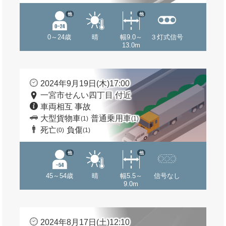
他
他
0～24歳
晴
幅9.0～
３灯式信号
13.0m
2024年9月19日(木)17:00
一宮市せんい四丁目 付近
車両相互 事故
大型貨物車
普通乗用車
(1)
(1)
死亡
負傷
(0)
(1)
他
他
45～54歳
晴
幅5.5～
信号なし
9.0m
2024年8月17日(土)12:10