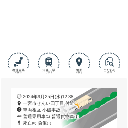
都道府県
沿線・駅
地図
こだわり
で探す
で探す
で探す
条件
2024年9月25日(水)12:38
一宮市せんい四丁目 付近
車両相互 小破事故
普通乗用車
普通貨物車
(1)
(1)
死亡
負傷
(0)
(1)