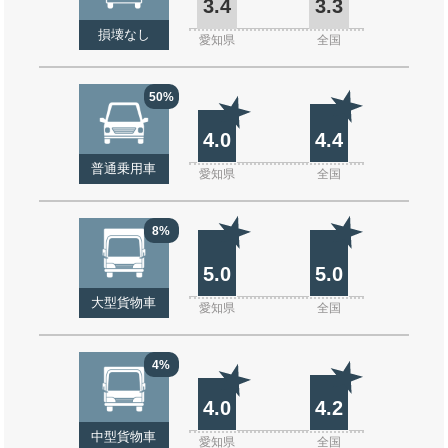
3.4
3.3
損壊なし
愛知県
全国
50%
4.0
4.4
普通乗用車
愛知県
全国
8%
5.0
5.0
大型貨物車
愛知県
全国
4%
4.0
4.2
中型貨物車
愛知県
全国