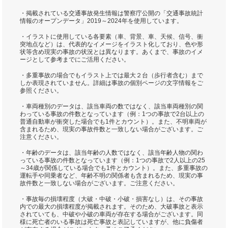
・掲載されている交通事故発生情報は警察庁公開の「交通事故統計
情報のオープンデータ」2019～2024年を使用しています。
・イラストに使用している各要素（車、背景、車、天候、信号、衝
突地点など）は、代表的なイメージをイラスト化しており、色や形
状等含め現実の事故の状況とは異なります。あくまで、事故のイメ
ージとして参考までにご活用ください。
・多重事故の場合でもイラスト上では最大２台（歩行者含む）まで
しか表現されていません。詳細は事故の個別ページの文字情報をご
参照ください。
・車両種別のデータは、該当車両の数ではなく、該当車両種別の関
わっている事故の件数となっています（例：1つの事故で2台以上の
普通自動車が衝突した場合でも1件とカウント）。また、不明車両が
含まれるため、現実の事故件数と一致しない場合がございます。ご
注意ください。
・年齢のデータは、該当年齢の人数ではなく、該当年齢人物の関わ
っている事故の件数となっています（例：1つの事故で2人以上の25
～34歳が関係している場合でも1件とカウント）。また、多重事故の
運転手や同乗者など、年齢不明の関係者も含まれるため、現実の事
故件数と一致しない場合がございます。ご注意ください。
・事故毎の損壊程度（大破・中破・小破・損害なし）は、その事故
内での最大の損壊程度が掲載されます。そのため、大破事故と表示
されていても、中破や小破の車両が存在する場合がございます。同
様に死亡者のいる事故は死亡事故と表記していますが、他に負傷者