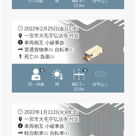
0～24歳
晴
幅5.5～
信号なし
13.0m
2022年2月25日(金)11:40
一宮市大毛字弘法寺 付近
車両相互 小破事故
普通貨物車
自転車
(1)
(1)
死亡
負傷
(0)
(1)
他
他
25～34歳
晴
幅5.5～
信号なし
13.0m
2022年1月11日(火)08:30
一宮市大毛字弘法寺 付近
車両相互 小破事故
軽自動車
自転車
(1)
(1)