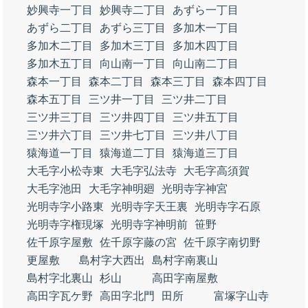
妙興寺一丁目
妙興寺二丁目
あずら一丁目
あずら二丁目
あずら三丁目
多加木一丁目
多加木二丁目
多加木三丁目
多加木四丁目
多加木五丁目
向山南一丁目
向山南二丁目
森本一丁目
森本二丁目
森本三丁目
森本四丁目
森本五丁目
三ツ井一丁目
三ツ井二丁目
三ツ井三丁目
三ツ井四丁目
三ツ井五丁目
三ツ井六丁目
三ツ井七丁目
三ツ井八丁目
猿海道一丁目
猿海道二丁目
猿海道三丁目
大毛字小松寺東
大毛字弘法寺
大毛字高須賀
大毛字池田
大毛字神明廻
光明寺字神宮
光明寺字小路東
光明寺字天王裏
光明寺字石原
光明寺字権現塚
光明寺字神明前
笹野
佐千原字屋敷
佐千原字藤の宮
佐千原字南切野
更屋敷
島村字大西出
島村字南裏山
島村字北裏山
杉山
高田字南屋敷
高田字瓦ケ野
高田字北門
田所
富塚字山寺