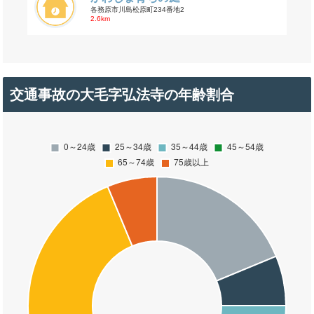
各務原市川島松原町234番地2
2.6km
交通事故の大毛字弘法寺の年齢割合