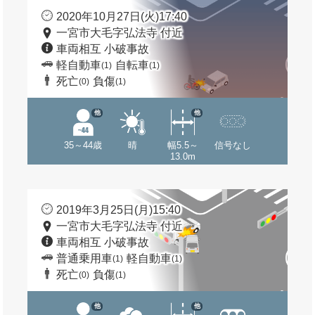
2020年10月27日(火)17:40
一宮市大毛字弘法寺 付近
車両相互 小破事故
軽自動車
自転車
(1)
(1)
死亡
負傷
(0)
(1)
他
他
35～44歳
晴
幅5.5～
信号なし
13.0m
2019年3月25日(月)15:40
一宮市大毛字弘法寺 付近
車両相互 小破事故
普通乗用車
軽自動車
(1)
(1)
死亡
負傷
(0)
(1)
他
他