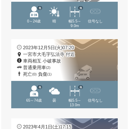
他
他
0～24歳
晴
幅5.5～
信号なし
9.0m
2023年12月5日(火)07:20
一宮市大毛字弘法寺 付近
車両相互 小破事故
普通乗用車
(2)
死亡
負傷
(0)
(1)
他
他
65～74歳
曇
幅5.5～
信号なし
13.0m
2023年4月1日(土)17:15