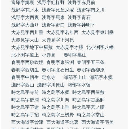
富塚字郷裏
浅野字紅楳野
浅野字赤見前
浅野字花ノ木
浅野字比丘尼塚
浅野字南之川
浅野字大西裏
浅野字馬東
浅野字青石
浅野字大曲り
浅野字野口
浅野字神明下
大赤見字西川垂
大赤見字若年西
大赤見字東川垂
大赤見字大山
大赤見字下河原
大赤見字地下中屋敷
大赤見字才勝
北小渕字八幡
北小渕字道上
小赤見
春明字裏山
春明字西砂吹埋
春明字東張渕
春明字五三条
春明字西切生
春明字北石田生
春明字西柳原
春明字中切生
定水寺
瀬部字上山
瀬部字本郷
瀬部字西山
瀬部字川原山
瀬部字水留
時之島字寺前
時之島字本郷
時之島字西屋敷
時之島字郷浦
時之島字川向
時之島字古薬師
時之島字下途
時之島字上垂
時之島字宮ノ腰
時之島字手招
時之島字三桝野
時之島字堂山
西大海道字曽津
西大海道字北裏
西大海道字宅美