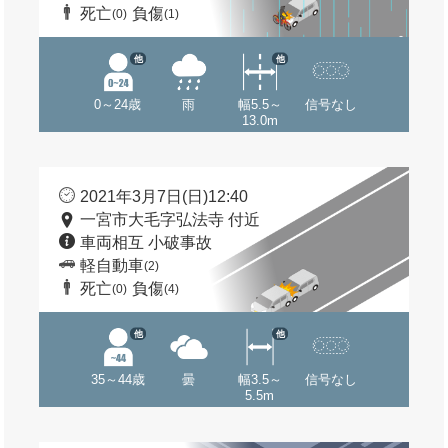
死亡
負傷
(0)
(1)
他
他
0～24歳
雨
幅5.5～
信号なし
13.0m
2021年3月7日(日)12:40
一宮市大毛字弘法寺 付近
車両相互 小破事故
軽自動車
(2)
死亡
負傷
(0)
(4)
他
他
35～44歳
曇
幅3.5～
信号なし
5.5m