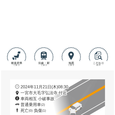
都道府県
沿線・駅
地図
こだわり
で探す
で探す
で探す
条件
2024年11月21日(木)08:30
一宮市大毛字弘法寺 付近
車両相互 小破事故
普通乗用車
(2)
死亡
負傷
(0)
(1)