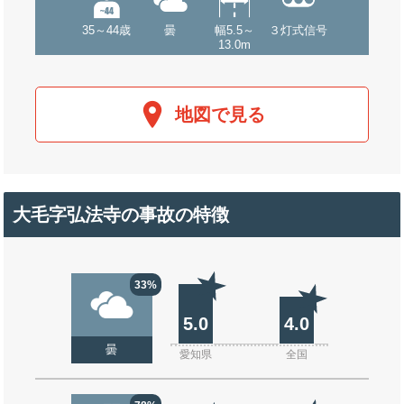
35～44歳
曇
幅5.5～
３灯式信号
13.0m
地図で見る
大毛字弘法寺の事故の特徴
33%
5.0
4.0
曇
愛知県
全国