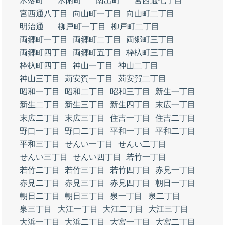
水落町
水附町
南出町
宮西通七丁目
宮西通八丁目
向山町一丁目
向山町二丁目
明治通
柳戸町一丁目
柳戸町二丁目
両郷町一丁目
両郷町二丁目
両郷町三丁目
両郷町四丁目
両郷町五丁目
枠杁町三丁目
枠杁町四丁目
神山一丁目
神山二丁目
神山三丁目
苅安賀一丁目
苅安賀二丁目
昭和一丁目
昭和二丁目
昭和三丁目
新生一丁目
新生二丁目
新生三丁目
新生四丁目
末広一丁目
末広二丁目
末広三丁目
住吉一丁目
住吉二丁目
野口一丁目
野口二丁目
平和一丁目
平和二丁目
平和三丁目
せんい一丁目
せんい二丁目
せんい三丁目
せんい四丁目
若竹一丁目
若竹二丁目
若竹三丁目
若竹四丁目
赤見一丁目
赤見二丁目
赤見三丁目
赤見四丁目
朝日一丁目
朝日二丁目
朝日三丁目
泉一丁目
泉二丁目
泉三丁目
大江一丁目
大江二丁目
大江三丁目
大浜一丁目
大浜二丁目
大宮一丁目
大宮二丁目