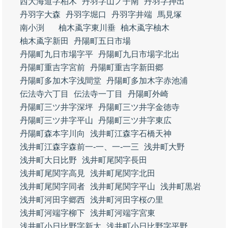
西大海道字柏木
丹羽字山ノ子南
丹羽字押出
丹羽字大森
丹羽字堀口
丹羽字井端
馬見塚
南小渕
柚木颪字東川垂
柚木颪字柚木
柚木颪字新田
丹陽町五日市場
丹陽町九日市場字平
丹陽町九日市場字北出
丹陽町重吉字宮前
丹陽町重吉字新田郷
丹陽町多加木字浅間堂
丹陽町多加木字赤池浦
伝法寺六丁目
伝法寺一丁目
丹陽町外崎
丹陽町三ツ井字深坪
丹陽町三ツ井字金徳寺
丹陽町三ツ井字平山
丹陽町三ツ井字東広
丹陽町森本字川向
浅井町江森字石橋天神
浅井町江森字森前一‐一、一‐一三
浅井町大野
浅井町大日比野
浅井町尾関字長田
浅井町尾関字高見
浅井町尾関字北田
浅井町尾関字同者
浅井町尾関字平山
浅井町黒岩
浅井町河田字郷西
浅井町河田字桜の里
浅井町河端字柳下
浅井町河端字宮東
浅井町小日比野字新太
浅井町小日比野字平野