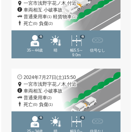
一宮市浅野字花ノ木 付近
車両相互 小破事故
普通乗用車
軽貨物車
(1)
(1)
死亡
負傷
(0)
(2)
他
他
35～44歳
晴
幅5.5～
信号なし
9.0m
2024年7月27日(土)15:50
一宮市浅野字花ノ木 付近
車両相互 小破事故
普通乗用車
(2)
死亡
負傷
(0)
(1)
他
他
25～34歳
晴
幅9.0～
信号なし