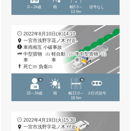
0～24歳
晴
幅5.5～
信号なし
13.0m
2022年8月10日(水)14:10
一宮市浅野字花ノ木 付近
車両相互 小破事故
中型貨物
軽自動
準中型貨物
(1)
(1)
(1)
車
車
車
死亡
負傷
(0)
(2)
他
他
25～34歳
晴
幅13.0～
３灯式信号
19.5m
2022年4月19日(火)15:30
一宮市浅野字花ノ木 付近