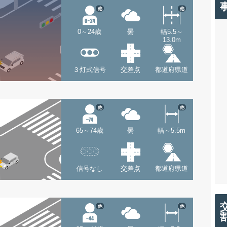
他
他
0～24歳
曇
幅5.5～
13.0m
３灯式信号
交差点
都道府県道
他
他
65～74歳
曇
幅～5.5m
信号なし
交差点
都道府県道
他
他