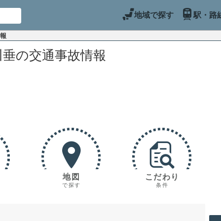
地域で探す
駅・路
情報
川垂の交通事故情報
地図
こだわり
で探す
条件