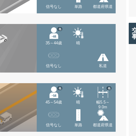
信号なし
単路
都道府県道
他
35～44歳
晴
信号なし
私道
他
他
45～54歳
晴
幅5.5～
9.0m
信号なし
単路
都道府県道