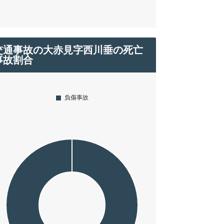
交通事故の大赤見字西川垂の死亡
事故割合