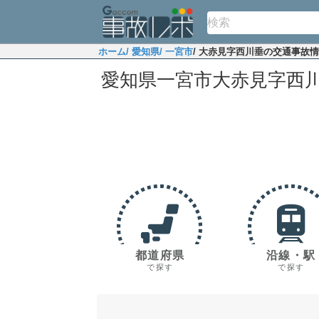
ホーム
/ 愛知県
/ 一宮市
/ 大赤見字西川垂の交通事故
愛知県一宮市大赤見字西
都道府県
沿線・駅
で探す
で探す