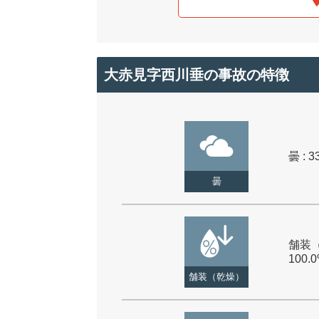
大赤見字西川垂の事故の特徴
曇 : 3
曇
舗装（
100.
舗装（乾燥）