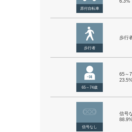
6.3%
原付自転車
歩行者 
歩行者
65～7
23.5
65～74歳
信号な
88.9
信号なし