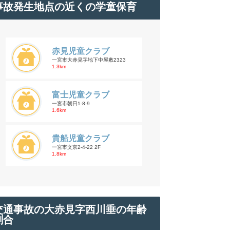
事故発生地点の近くの学童保育
赤見児童クラブ
一宮市大赤見字地下中屋敷2323
1.3km
富士児童クラブ
一宮市朝日1-8-9
1.6km
貴船児童クラブ
一宮市文京2-4-22 2F
1.8km
交通事故の大赤見字西川垂の年齢
割合