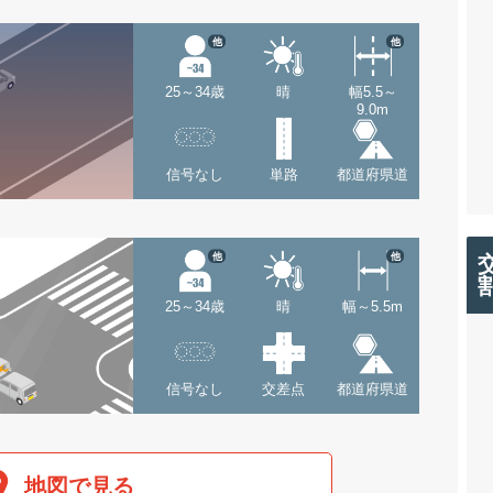
他
他
25～34歳
晴
幅5.5～
9.0m
信号なし
単路
都道府県道
他
他
25～34歳
晴
幅～5.5m
信号なし
交差点
都道府県道
地図で見る