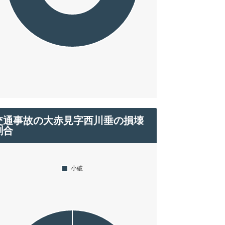
交通事故の大赤見字西川垂の損壊
割合