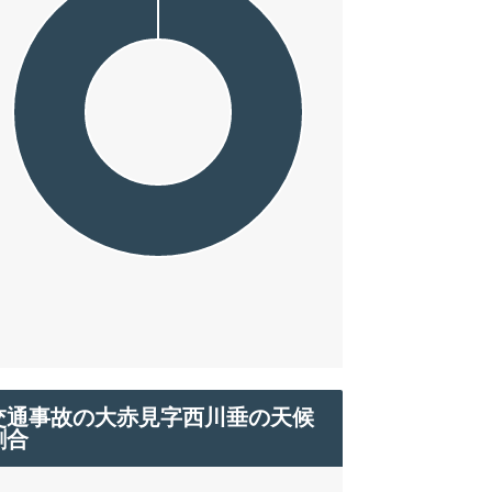
交通事故の大赤見字西川垂の天候
割合