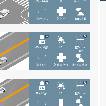
35～44歳
曇
幅～5.5m
信号なし
交差点
市町村道
他
他
45～54歳
晴
幅5.5～
9.0m
信号なし
交差点付近
都道府県道
他
他
0～24歳
晴
幅9.0～
13.0m