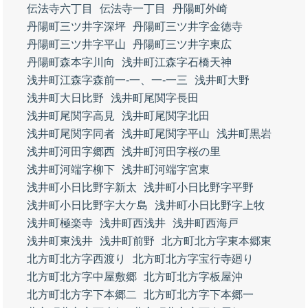
伝法寺六丁目
伝法寺一丁目
丹陽町外崎
丹陽町三ツ井字深坪
丹陽町三ツ井字金徳寺
丹陽町三ツ井字平山
丹陽町三ツ井字東広
丹陽町森本字川向
浅井町江森字石橋天神
浅井町江森字森前一‐一、一‐一三
浅井町大野
浅井町大日比野
浅井町尾関字長田
浅井町尾関字高見
浅井町尾関字北田
浅井町尾関字同者
浅井町尾関字平山
浅井町黒岩
浅井町河田字郷西
浅井町河田字桜の里
浅井町河端字柳下
浅井町河端字宮東
浅井町小日比野字新太
浅井町小日比野字平野
浅井町小日比野字大ケ島
浅井町小日比野字上牧
浅井町極楽寺
浅井町西浅井
浅井町西海戸
浅井町東浅井
浅井町前野
北方町北方字東本郷東
北方町北方字西渡り
北方町北方字宝行寺廻り
北方町北方字中屋敷郷
北方町北方字板屋沖
北方町北方字下本郷二
北方町北方字下本郷一