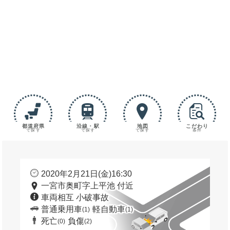
都道府県
沿線・駅
地図
こだわり
で探す
で探す
で探す
条件
2020年2月21日(金)16:30
一宮市奥町字上平池 付近
車両相互 小破事故
普通乗用車
軽自動車
(1)
(1)
死亡
負傷
(0)
(2)