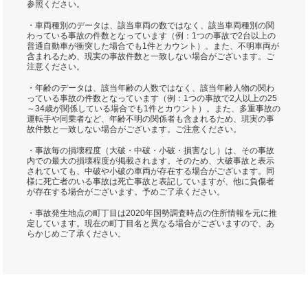
参照ください。
・車両種別のデータは、該当車両の数ではなく、該当車両種別の関
わっている事故の件数となっています（例：1つの事故で2台以上の
普通自動車が衝突した場合でも1件とカウント）。また、不明車両が
含まれるため、現実の事故件数と一致しない場合がございます。ご
注意ください。
・年齢のデータは、該当年齢の人数ではなく、該当年齢人物の関わ
っている事故の件数となっています（例：1つの事故で2人以上の25
～34歳が関係している場合でも1件とカウント）。また、多重事故の
運転手や同乗者など、年齢不明の関係者も含まれるため、現実の事
故件数と一致しない場合がございます。ご注意ください。
・事故毎の損壊程度（大破・中破・小破・損害なし）は、その事故
内での最大の損壊程度が掲載されます。そのため、大破事故と表示
されていても、中破や小破の車両が存在する場合がございます。同
様に死亡者のいる事故は死亡事故と表記していますが、他に負傷者
が存在する場合がございます。予めご了承ください。
・事故発生地点の町丁目は2020年国勢調査時点の住所情報を元に推
定しています。現在の町丁目名と異なる場合がございますので、あ
らかじめご了承ください。