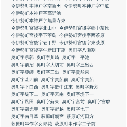
今伊勢町本神戸字南新田
今伊勢町本神戸字中道
今伊勢町本神戸字高野池
今伊勢町本神戸字無量寺東
今伊勢町宮後字北山中
今伊勢町宮後字郷中茶原
今伊勢町宮後字下苧島
今伊勢町宮後字西茶原
今伊勢町宮後字壱丁野
今伊勢町宮後字東茶原
今伊勢町宮後字午新田下筬
奥町字八瀬割
奥町字県郭
奥町字川崎
奥町字上平池
奥町字前沼
奥町字大切前
奥町字三出西
奥町字薬師
奥町字三出
奥町字貴船東
奥町字甚四前
奥町字貴船前
奥町字貴船
奥町字下口西
奥町字郷中江東
奥町字野方
奥町字堤下二
奥町字宮南
奥町字堤下一
奥町字風田
奥町字蘇東
奥町字宮前
奥町字宮廓
奥町字剱光寺
奥町字野越
奥町字七丁
奥町字南目草
萩原町朝宮
萩原町河田方
萩原町串作字女郎花
萩原町串作字二子前