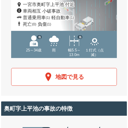
一宮市奥町字上平池 付近
車両相互 小破事故
普通乗用車
軽自動車
(1)
(1)
死亡
負傷
(0)
(1)
他
他
25～34歳
雨
幅5.5～
１灯式（点
13.0m
滅）
地図で見る
奥町字上平池の事故の特徴