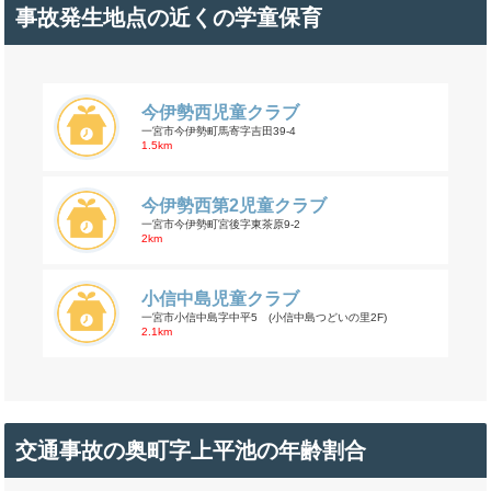
事故発生地点の近くの学童保育
今伊勢西児童クラブ
一宮市今伊勢町馬寄字吉田39-4
1.5km
今伊勢西第2児童クラブ
一宮市今伊勢町宮後字東茶原9-2
2km
小信中島児童クラブ
一宮市小信中島字中平5 (小信中島つどいの里2F)
2.1km
交通事故の奥町字上平池の年齢割合