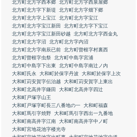
北方町北方字西本郷
北方町北方字西泉屋郷
北方町北方字下新堤
北方町北方字畑下郷
北方町北方字上宝江
北方町北方字宝江
北方町北方字宝江新田
北方町北方字下宝江
北方町北方字宝江新田砂越
北方町北方字西金丸
北方町北方字沼
北方町北方字内沼
北方町北方字南辰已前
北方町曽根字村裏西
北方町曽根字虫祭
北方町中島字宮浦
北方町中島字下出東
北方町中島字南辻ノ内
大和町氏永
大和町於保字丹波
大和町於保字上次
大和町苅安賀字伝治越
大和町苅安賀字上東出
大和町北高井字鎌田
大和町北高井字四辻
大和町戸塚字山王
大和町戸塚字町長三八番地の一
大和町福森
大和町馬引字焼野
大和町馬引字西出一九番地
大和町南高井字江南
大和町南高井字中ノ町
大和町宮地花池字楼光寺