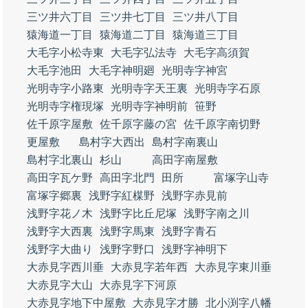
三ツ井六丁目
三ツ井七丁目
三ツ井八丁目
猿海道一丁目
猿海道二丁目
猿海道三丁目
大毛字小松寺東
大毛字弘法寺
大毛字高須賀
大毛字池田
大毛字神明廻
光明寺字神宮
光明寺字小路東
光明寺字天王裏
光明寺字石原
光明寺字権現塚
光明寺字神明前
笹野
佐千原字屋敷
佐千原字藤の宮
佐千原字南切野
更屋敷
島村字大西出
島村字南裏山
島村字北裏山
杉山
高田字南屋敷
高田字瓦ケ野
高田字北門
田所
富塚字山寺
富塚字郷裏
浅野字紅楳野
浅野字赤見前
浅野字花ノ木
浅野字比丘尼塚
浅野字南之川
浅野字大西裏
浅野字馬東
浅野字青石
浅野字大曲り
浅野字野口
浅野字神明下
大赤見字西川垂
大赤見字若年西
大赤見字東川垂
大赤見字大山
大赤見字下河原
大赤見字地下中屋敷
大赤見字才勝
北小渕字八幡