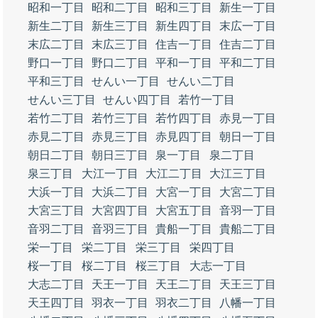
昭和一丁目
昭和二丁目
昭和三丁目
新生一丁目
新生二丁目
新生三丁目
新生四丁目
末広一丁目
末広二丁目
末広三丁目
住吉一丁目
住吉二丁目
野口一丁目
野口二丁目
平和一丁目
平和二丁目
平和三丁目
せんい一丁目
せんい二丁目
せんい三丁目
せんい四丁目
若竹一丁目
若竹二丁目
若竹三丁目
若竹四丁目
赤見一丁目
赤見二丁目
赤見三丁目
赤見四丁目
朝日一丁目
朝日二丁目
朝日三丁目
泉一丁目
泉二丁目
泉三丁目
大江一丁目
大江二丁目
大江三丁目
大浜一丁目
大浜二丁目
大宮一丁目
大宮二丁目
大宮三丁目
大宮四丁目
大宮五丁目
音羽一丁目
音羽二丁目
音羽三丁目
貴船一丁目
貴船二丁目
栄一丁目
栄二丁目
栄三丁目
栄四丁目
桜一丁目
桜二丁目
桜三丁目
大志一丁目
大志二丁目
天王一丁目
天王二丁目
天王三丁目
天王四丁目
羽衣一丁目
羽衣二丁目
八幡一丁目