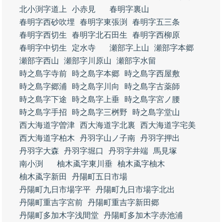
北小渕字道上
小赤見
春明字裏山
春明字西砂吹埋
春明字東張渕
春明字五三条
春明字西切生
春明字北石田生
春明字西柳原
春明字中切生
定水寺
瀬部字上山
瀬部字本郷
瀬部字西山
瀬部字川原山
瀬部字水留
時之島字寺前
時之島字本郷
時之島字西屋敷
時之島字郷浦
時之島字川向
時之島字古薬師
時之島字下途
時之島字上垂
時之島字宮ノ腰
時之島字手招
時之島字三桝野
時之島字堂山
西大海道字曽津
西大海道字北裏
西大海道字宅美
西大海道字柏木
丹羽字山ノ子南
丹羽字押出
丹羽字大森
丹羽字堀口
丹羽字井端
馬見塚
南小渕
柚木颪字東川垂
柚木颪字柚木
柚木颪字新田
丹陽町五日市場
丹陽町九日市場字平
丹陽町九日市場字北出
丹陽町重吉字宮前
丹陽町重吉字新田郷
丹陽町多加木字浅間堂
丹陽町多加木字赤池浦