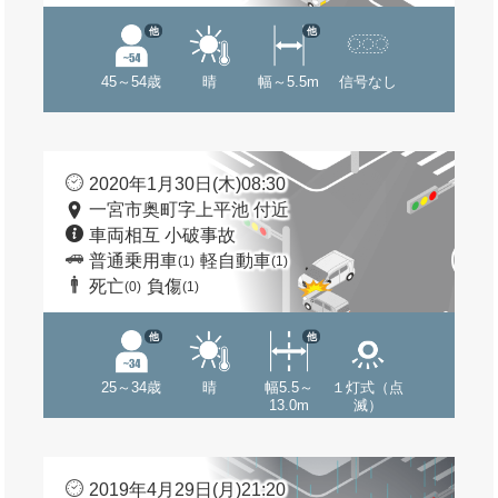
他
他
45～54歳
晴
幅～5.5m
信号なし
2020年1月30日(木)08:30
一宮市奥町字上平池 付近
車両相互 小破事故
普通乗用車
軽自動車
(1)
(1)
死亡
負傷
(0)
(1)
他
他
25～34歳
晴
幅5.5～
１灯式（点
13.0m
滅）
2019年4月29日(月)21:20