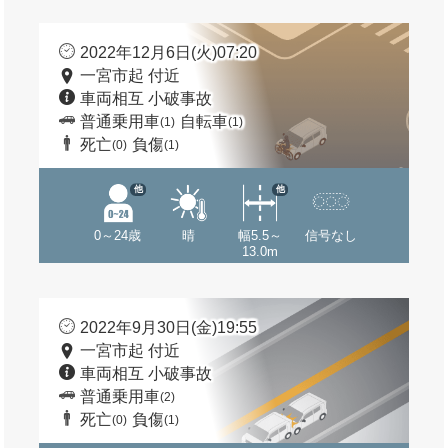
2022年12月6日(火)07:20
一宮市起 付近
車両相互 小破事故
普通乗用車
自転車
(1)
(1)
死亡
負傷
(0)
(1)
他
他
0～24歳
晴
幅5.5～
信号なし
13.0m
2022年9月30日(金)19:55
一宮市起 付近
車両相互 小破事故
普通乗用車
(2)
死亡
負傷
(0)
(1)