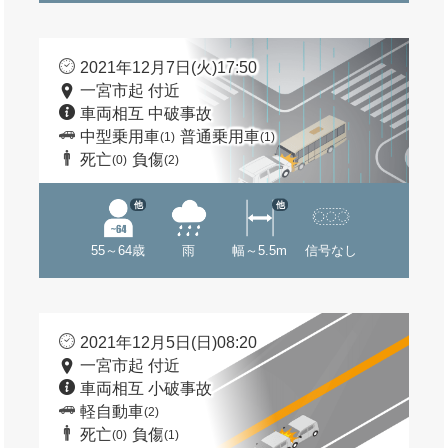
2021年12月7日(火)17:50
一宮市起 付近
車両相互 中破事故
中型乗用車
普通乗用車
(1)
(1)
死亡
負傷
(0)
(2)
他
他
55～64歳
雨
幅～5.5m
信号なし
2021年12月5日(日)08:20
一宮市起 付近
車両相互 小破事故
軽自動車
(2)
死亡
負傷
(0)
(1)