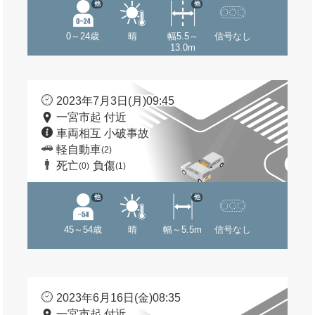
他
他
0～24歳
晴
幅5.5～
信号なし
13.0m
2023年7月3日(月)09:45
一宮市起 付近
車両相互 小破事故
軽自動車
(2)
死亡
負傷
(0)
(1)
他
他
45～54歳
晴
幅～5.5m
信号なし
2023年6月16日(金)08:35
一宮市起 付近