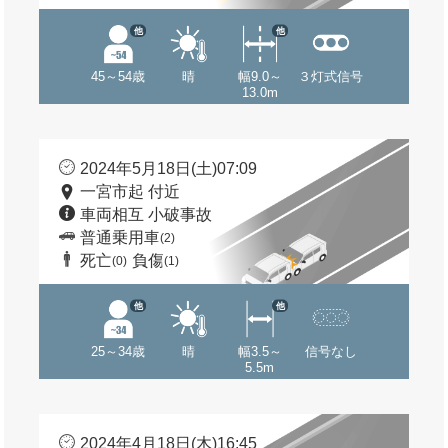
他
他
45～54歳
晴
幅9.0～
３灯式信号
13.0m
2024年5月18日(土)07:09
一宮市起 付近
車両相互 小破事故
普通乗用車
(2)
死亡
負傷
(0)
(1)
他
他
25～34歳
晴
幅3.5～
信号なし
5.5m
2024年4月18日(木)16:45