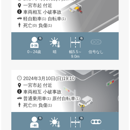
一宮市起 付近
車両相互 小破事故
軽自動車
自転車
(1)
(1)
死亡
負傷
(0)
(1)
他
他
0～24歳
晴
幅5.5～
信号なし
9.0m
2024年3月10日(日)19:10
一宮市起 付近
車両相互 小破事故
普通乗用車
原付自転車
(1)
(1)
死亡
負傷
(0)
(1)
他
他