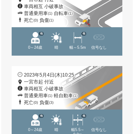
車両相互 小破事故
普通乗用車
自転車
(1)
(1)
死亡
負傷
(0)
(1)
他
他
0～24歳
晴
幅～5.5m
信号なし
2023年5月4日(木)10:25
一宮市起 付近
車両相互 小破事故
普通乗用車
軽自動車
(1)
(1)
死亡
負傷
(0)
(3)
他
他
0～24歳
晴
幅5.5～
信号なし