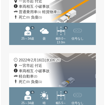
一宮市起 付近
車両相互 小破事故
普通乗用車
軽貨物車
(1)
(1)
死亡
負傷
(0)
(1)
他
他
25～34歳
曇
幅9.0～
信号なし
13.0m
2022年2月16日(水)06:20
一宮市起 付近
車両相互 小破事故
軽自動車
(2)
死亡
負傷
(0)
(1)
他
他
25～34歳
晴
幅5.5～
信号なし