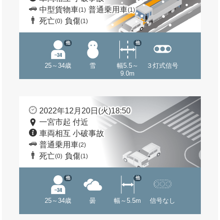
中型貨物車
普通乗用車
(1)
(1)
死亡
負傷
(0)
(1)
他
他
25～34歳
雪
幅5.5～
３灯式信号
9.0m
2022年12月20日(火)18:50
一宮市起 付近
車両相互 小破事故
普通乗用車
(2)
死亡
負傷
(0)
(1)
他
他
25～34歳
曇
幅～5.5m
信号なし