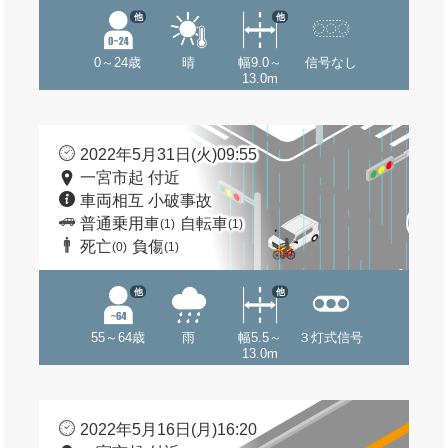
他
他
0～24歳
晴
幅9.0～
信号なし
13.0m
2022年5月31日(火)09:55
一宮市起 付近
車両相互 小破事故
普通乗用車
自転車
(1)
(1)
死亡
負傷
(0)
(1)
他
他
55～64歳
雨
幅5.5～
３灯式信号
13.0m
2022年5月16日(月)16:20