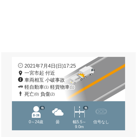
2021年7月4日(日)17:25
一宮市起 付近
車両相互 小破事故
軽自動車
軽貨物車
(1)
(1)
死亡
負傷
(0)
(2)
他
他
0～24歳
曇
幅5.5～
信号なし
9.0m