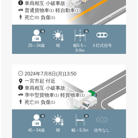
車両相互 小破事故
普通貨物車
軽自動車
(1)
(1)
死亡
負傷
(0)
(1)
他
他
25～34歳
晴
幅5.5～
３灯式信号
9.0m
2024年7月8日(月)13:50
一宮市起 付近
車両相互 小破事故
準中型貨物車
軽貨物車
(1)
(1)
死亡
負傷
(0)
(1)
他
他
45～54歳
晴
幅～5.5m
信号なし