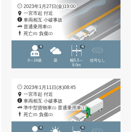
2023年1月27日(金)19:00
一宮市起 付近
車両相互 小破事故
普通乗用車
(2)
死亡
負傷
(0)
(2)
他
他
0～24歳
曇
幅5.5～
信号なし
9.0m
2023年1月11日(水)08:45
一宮市起 付近
車両相互 小破事故
準中型貨物車
普通乗用車
(1)
(1)
死亡
負傷
(0)
(2)
他
他