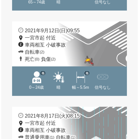
65～74歳
晴
信号なし
2021年9月12日(日)09:55
一宮市起 付近
車両相互 小破事故
自転車
(2)
死亡
負傷
(0)
(2)
他
他
0～24歳
晴
幅～5.5m
信号なし
2021年8月17日(火)08:15
一宮市起 付近
車両相互 小破事故
普通乗用車
自転車
(1)
(1)