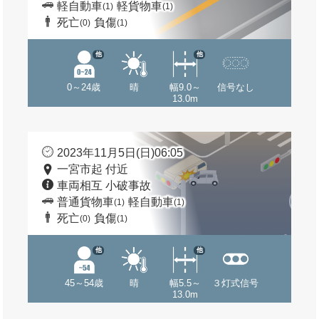
軽自動車
軽貨物車
(1)
(1)
死亡
負傷
(0)
(1)
他
他
0～24歳
晴
幅9.0～
信号なし
13.0m
2023年11月5日(日)06:05
一宮市起 付近
車両相互 小破事故
普通貨物車
軽自動車
(1)
(1)
死亡
負傷
(0)
(1)
他
他
45～54歳
晴
幅5.5～
３灯式信号
13.0m