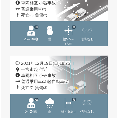
車両相互 小破事故
普通乗用車
(2)
死亡
負傷
(0)
(2)
他
他
25～34歳
雪
幅5.5～
信号なし
9.0m
2021年12月19日(日)18:25
一宮市起 付近
車両相互 小破事故
普通乗用車
軽自動車
(1)
(1)
死亡
負傷
(0)
(2)
他
他
0～24歳
雨
幅～5.5m
信号なし