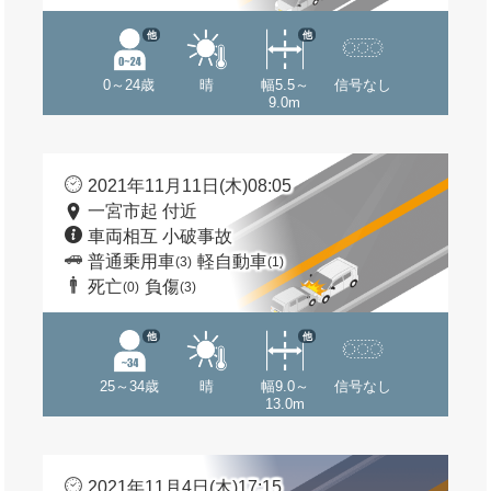
他
他
0～24歳
晴
幅5.5～
信号なし
9.0m
2021年11月11日(木)08:05
一宮市起 付近
車両相互 小破事故
普通乗用車
軽自動車
(3)
(1)
死亡
負傷
(0)
(3)
他
他
25～34歳
晴
幅9.0～
信号なし
13.0m
2021年11月4日(木)17:15