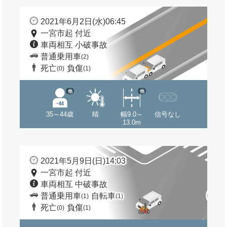
2021年6月2日(水)06:45
一宮市起 付近
車両相互 小破事故
普通乗用車
(2)
死亡
負傷
(0)
(1)
他
他
35～44歳
晴
幅9.0～
信号なし
13.0m
2021年5月9日(日)14:03
一宮市起 付近
車両相互 中破事故
普通乗用車
自転車
(1)
(1)
死亡
負傷
(0)
(1)