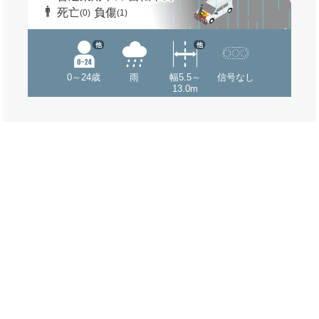
死亡
負傷
(0)
(1)
他
他
0～24歳
雨
幅5.5～
信号なし
13.0m