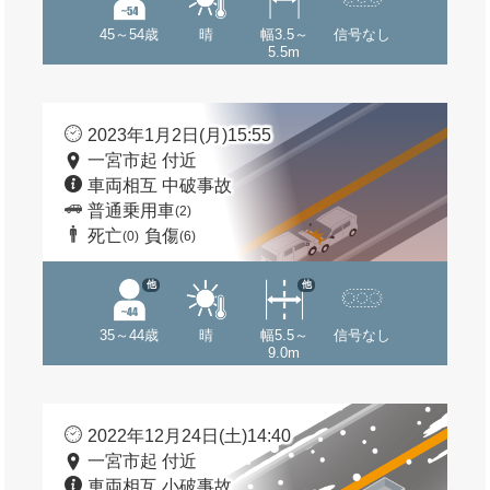
45～54歳
晴
幅3.5～
信号なし
5.5m
2023年1月2日(月)15:55
一宮市起 付近
車両相互 中破事故
普通乗用車
(2)
死亡
負傷
(0)
(6)
他
他
35～44歳
晴
幅5.5～
信号なし
9.0m
2022年12月24日(土)14:40
一宮市起 付近
車両相互 小破事故