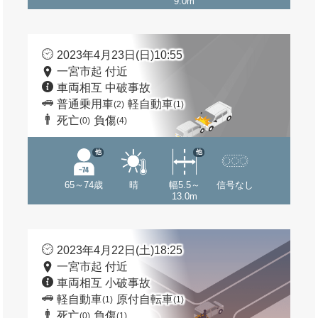
9.0m
2023年4月23日(日)10:55
一宮市起 付近
車両相互 中破事故
普通乗用車
軽自動車
(2)
(1)
死亡
負傷
(0)
(4)
他
他
65～74歳
晴
幅5.5～
信号なし
13.0m
2023年4月22日(土)18:25
一宮市起 付近
車両相互 小破事故
軽自動車
原付自転車
(1)
(1)
死亡
負傷
(0)
(1)