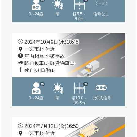
0～24歳
晴
幅5.5～
信号なし
9.0m
2024年10月9日(水)18:45
一宮市起 付近
車両相互 小破事故
軽自動車
軽貨物車
(1)
(1)
死亡
負傷
(0)
(1)
他
他
0～24歳
晴
幅13.0～
３灯式信号
19.5m
2024年7月12日(金)16:50
一宮市起 付近