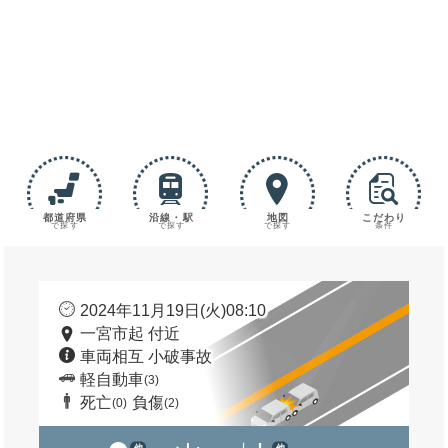
都道府県
沿線・駅
地図
こだわり
で探す
で探す
で探す
条件
2024年11月19日(火)08:10
一宮市起 付近
車両相互 小破事故
軽自動車
(3)
死亡
負傷
(0)
(2)
他
他