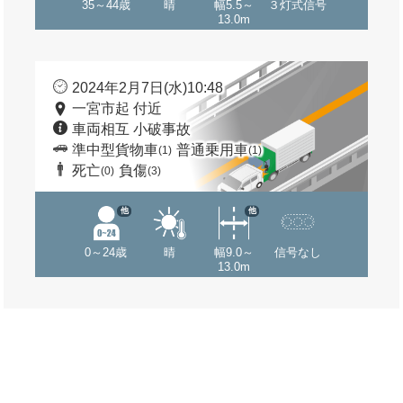
35～44歳
晴
幅5.5～
３灯式信号
13.0m
2024年2月7日(水)10:48
一宮市起 付近
車両相互 小破事故
準中型貨物車
普通乗用車
(1)
(1)
死亡
負傷
(0)
(3)
他
他
0～24歳
晴
幅9.0～
信号なし
13.0m