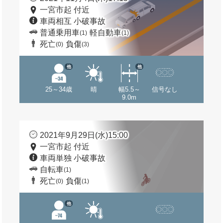
一宮市起 付近
車両相互 小破事故
普通乗用車
軽自動車
(1)
(1)
死亡
負傷
(0)
(3)
他
他
25～34歳
晴
幅5.5～
信号なし
9.0m
2021年9月29日(水)15:00
一宮市起 付近
車両単独 小破事故
自転車
(1)
死亡
負傷
(0)
(1)
他