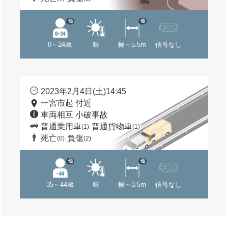
他
他
0～24歳
晴
幅～5.5m
信号なし
2023年2月4日(土)14:45
一宮市起 付近
車両相互 小破事故
普通乗用車
普通貨物車
(1)
(1)
死亡
負傷
(0)
(2)
他
他
35～44歳
晴
幅～3.5m
信号なし