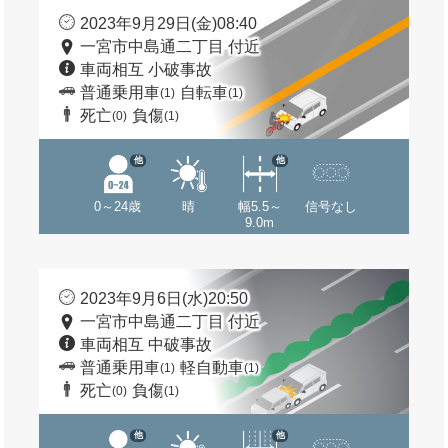
2023年9月29日(金)08:40
一宮市中島通二丁目 付近
車両相互 小破事故
普通乗用車
自転車
(1)
(1)
死亡
負傷
(0)
(1)
他
他
0～24歳
晴
幅5.5～
信号なし
9.0m
2023年9月6日(水)20:50
一宮市中島通二丁目 付近
車両相互 中破事故
普通乗用車
軽自動車
(1)
(1)
死亡
負傷
(0)
(1)
他
他