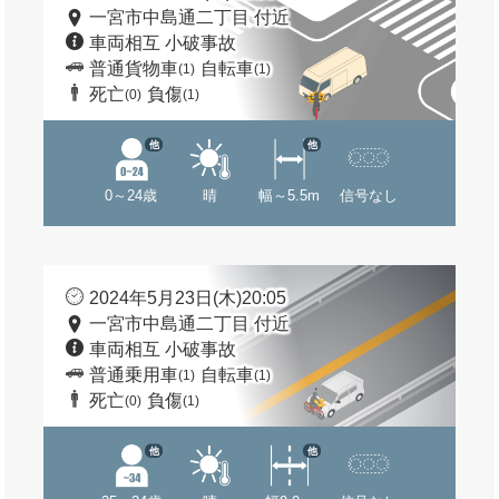
一宮市中島通二丁目 付近
車両相互 小破事故
普通貨物車
自転車
(1)
(1)
死亡
負傷
(0)
(1)
他
他
0～24歳
晴
幅～5.5m
信号なし
2024年5月23日(木)20:05
一宮市中島通二丁目 付近
車両相互 小破事故
普通乗用車
自転車
(1)
(1)
死亡
負傷
(0)
(1)
他
他