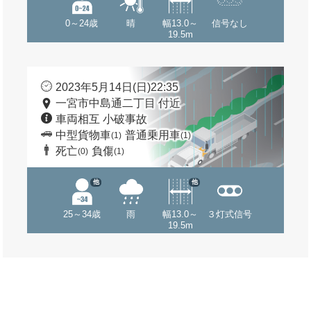
0～24歳
晴
幅13.0～
信号なし
19.5m
2023年5月14日(日)22:35
一宮市中島通二丁目 付近
車両相互 小破事故
中型貨物車
普通乗用車
(1)
(1)
死亡
負傷
(0)
(1)
他
他
25～34歳
雨
幅13.0～
３灯式信号
19.5m