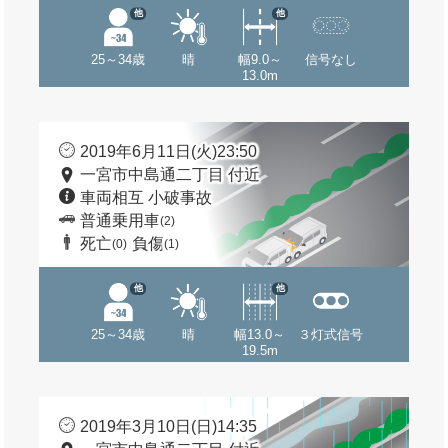
他
他
25～34歳
晴
幅9.0～
信号なし
13.0m
2019年6月11日(火)23:50
一宮市中島通二丁目 付近
車両相互 小破事故
普通乗用車
(2)
死亡
負傷
(0)
(1)
他
他
25～34歳
晴
幅13.0～
３灯式信号
19.5m
2019年3月10日(日)14:35