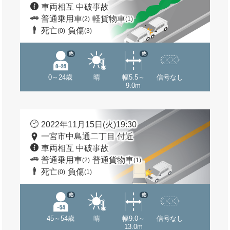
車両相互 中破事故
普通乗用車
軽貨物車
(2)
(1)
死亡
負傷
(0)
(3)
他
他
0～24歳
晴
幅5.5～
信号なし
9.0m
2022年11月15日(火)19:30
一宮市中島通二丁目 付近
車両相互 中破事故
普通乗用車
普通貨物車
(2)
(1)
死亡
負傷
(0)
(1)
他
他
45～54歳
晴
幅9.0～
信号なし
13.0m