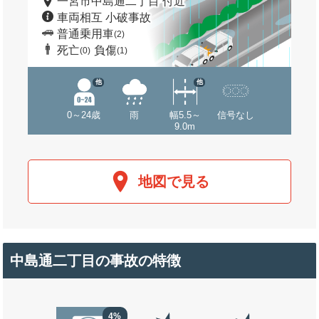
一宮市中島通二丁目 付近
車両相互 小破事故
普通乗用車
(2)
死亡
負傷
(0)
(1)
他
他
0～24歳
雨
幅5.5～
信号なし
9.0m
地図で見る
中島通二丁目の事故の特徴
4%