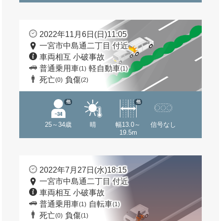
2022年11月6日(日)11:05
一宮市中島通二丁目 付近
車両相互 小破事故
普通乗用車
軽自動車
(1)
(1)
死亡
負傷
(0)
(2)
他
他
25～34歳
晴
幅13.0～
信号なし
19.5m
2022年7月27日(水)18:15
一宮市中島通二丁目 付近
車両相互 小破事故
普通乗用車
自転車
(1)
(1)
死亡
負傷
(0)
(1)