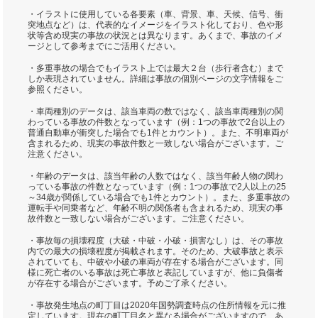
・イラストに使用している各要素（車、背景、車、天候、信号、衝
突地点など）は、代表的なイメージをイラスト化しており、色や形
状等含め現実の事故の状況とは異なります。あくまで、事故のイメ
ージとして参考までにご活用ください。
・多重事故の場合でもイラスト上では最大２台（歩行者含む）まで
しか表現されていません。詳細は事故の個別ページの文字情報をご
参照ください。
・車両種別のデータは、該当車両の数ではなく、該当車両種別の関
わっている事故の件数となっています（例：1つの事故で2台以上の
普通自動車が衝突した場合でも1件とカウント）。また、不明車両が
含まれるため、現実の事故件数と一致しない場合がございます。ご
注意ください。
・年齢のデータは、該当年齢の人数ではなく、該当年齢人物の関わ
っている事故の件数となっています（例：1つの事故で2人以上の25
～34歳が関係している場合でも1件とカウント）。また、多重事故の
運転手や同乗者など、年齢不明の関係者も含まれるため、現実の事
故件数と一致しない場合がございます。ご注意ください。
・事故毎の損壊程度（大破・中破・小破・損害なし）は、その事故
内での最大の損壊程度が掲載されます。そのため、大破事故と表示
されていても、中破や小破の車両が存在する場合がございます。同
様に死亡者のいる事故は死亡事故と表記していますが、他に負傷者
が存在する場合がございます。予めご了承ください。
・事故発生地点の町丁目は2020年国勢調査時点の住所情報を元に推
定しています。現在の町丁目名と異なる場合がございますので、あ