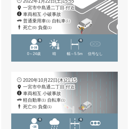
2022年1月22日(土)15:55
一宮市中島通二丁目 付近
車両相互 小破事故
普通乗用車
自転車
(1)
(1)
死亡
負傷
(0)
(1)
他
他
0～24歳
晴
幅～5.5m
信号なし
2020年10月22日(木)21:15
一宮市中島通二丁目 付近
車両相互 小破事故
軽自動車
自転車
(1)
(1)
死亡
負傷
(0)
(1)
他
他