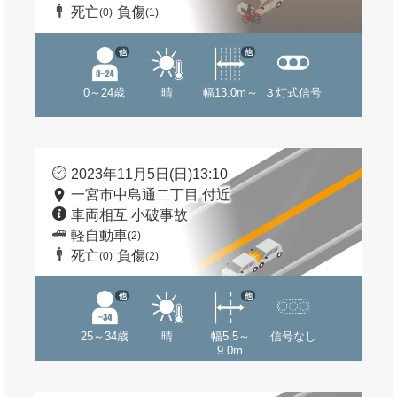
死亡
負傷
(0)
(1)
他
他
0～24歳
晴
幅13.0m～
３灯式信号
2023年11月5日(日)13:10
一宮市中島通二丁目 付近
車両相互 小破事故
軽自動車
(2)
死亡
負傷
(0)
(2)
他
他
25～34歳
晴
幅5.5～
信号なし
9.0m