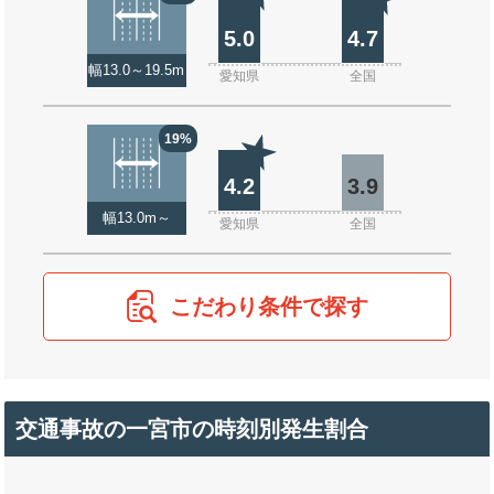
5.0
4.7
幅13.0～19.5m
愛知県
全国
19%
4.2
3.9
幅13.0m～
愛知県
全国
こだわり条件で探す
交通事故の一宮市の時刻別発生割合