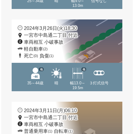
25～34歳
晴
幅9.0～
信号なし
13.0m
2024年3月26日(火)18:30
一宮市中島通二丁目 付近
車両相互 小破事故
軽自動車
(2)
死亡
負傷
(0)
(1)
他
他
35～44歳
晴
幅13.0～
３灯式信号
19.5m
2024年3月11日(月)06:10
一宮市中島通二丁目 付近
車両相互 小破事故
普通乗用車
自転車
(1)
(1)