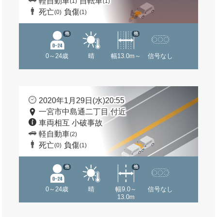
軽自動車
自転車
(1)
(1)
死亡
負傷
(0)
(1)
他
他
0～24歳
晴
幅13.0m～
信号なし
2020年1月29日(水)20:55
一宮市中島通二丁目 付近
車両相互 小破事故
軽自動車
(2)
死亡
負傷
(0)
(1)
他
他
0～24歳
晴
幅9.0～
信号なし
13.0m