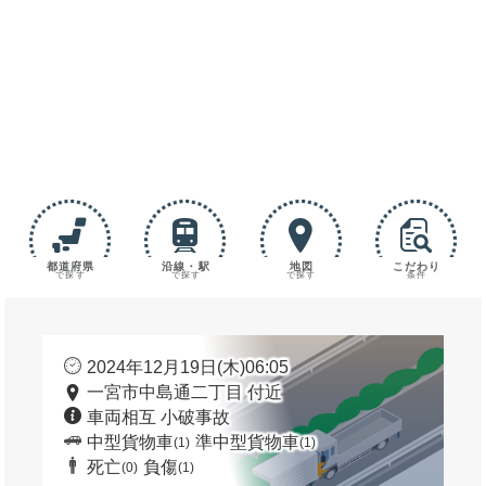
都道府県
沿線・駅
地図
こだわり
で探す
で探す
で探す
条件
2024年12月19日(木)06:05
一宮市中島通二丁目 付近
車両相互 小破事故
中型貨物車
準中型貨物車
(1)
(1)
死亡
負傷
(0)
(1)