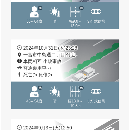
他
他
55～64歳
晴
幅9.0～
３灯式信号
13.0m
2024年10月31日(木)23:28
一宮市中島通二丁目 付近
車両相互 小破事故
普通乗用車
(2)
死亡
負傷
(0)
(2)
他
他
45～54歳
晴
幅13.0～
３灯式信号
19.5m
2024年9月3日(火)12:50