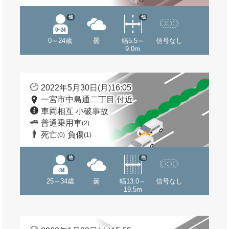
他
他
0～24歳
曇
幅5.5～
信号なし
9.0m
2022年5月30日(月)16:05
一宮市中島通二丁目 付近
車両相互 小破事故
普通乗用車
(2)
死亡
負傷
(0)
(1)
他
他
25～34歳
曇
幅13.0～
信号なし
19.5m