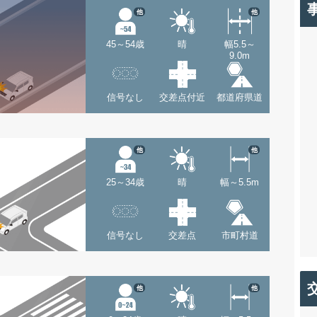
他
他
45～54歳
晴
幅5.5～
9.0m
信号なし
交差点付近
都道府県道
他
他
25～34歳
晴
幅～5.5m
信号なし
交差点
市町村道
他
他