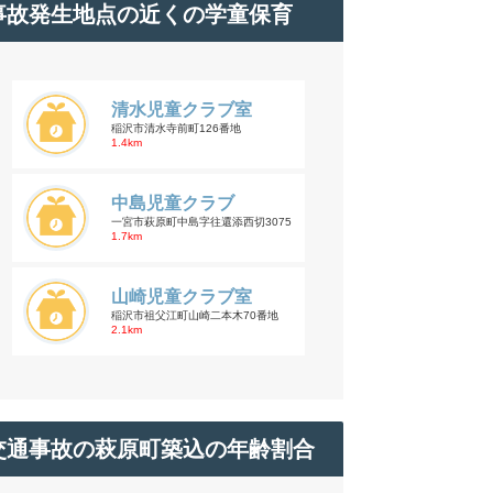
事故発生地点の近くの学童保育
清水児童クラブ室
稲沢市清水寺前町126番地
1.4km
中島児童クラブ
一宮市萩原町中島字往還添西切3075
1.7km
山崎児童クラブ室
稲沢市祖父江町山崎二本木70番地
2.1km
交通事故の萩原町築込の年齢割合