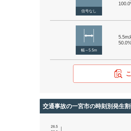
100.
信号なし
5.5m
50.0
幅～5.5m
交通事故の一宮市の時刻別発生割