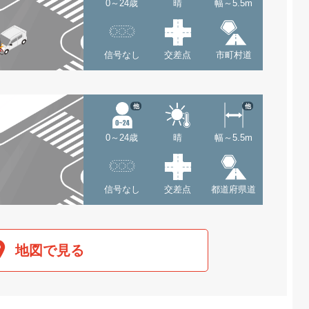
0～24歳
晴
幅～5.5m
信号なし
交差点
市町村道
他
他
0～24歳
晴
幅～5.5m
信号なし
交差点
都道府県道
地図で見る