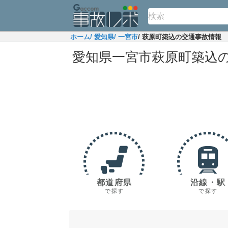
ホーム
/ 愛知県
/ 一宮市
/ 萩原町築込の交通事故情報
愛知県一宮市萩原町築込
都道府県
沿線・駅
で探す
で探す