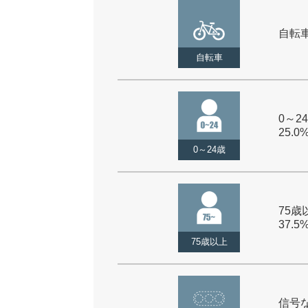
自転車 
自転車
0～24
25.0
0～24歳
75歳以
37.5
75歳以上
信号な