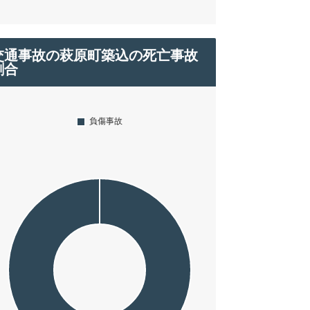
交通事故の萩原町築込の死亡事故
割合