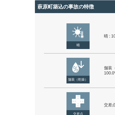
萩原町築込の事故の特徴
晴 : 1
晴
舗装（
100.
舗装（乾燥）
交差点 
交差点