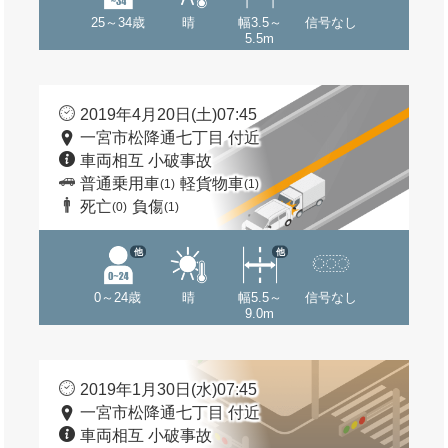
25～34歳
晴
幅3.5～
信号なし
5.5m
2019年4月20日(土)07:45
一宮市松降通七丁目 付近
車両相互 小破事故
普通乗用車
軽貨物車
(1)
(1)
死亡
負傷
(0)
(1)
他
他
0～24歳
晴
幅5.5～
信号なし
9.0m
2019年1月30日(水)07:45
一宮市松降通七丁目 付近
車両相互 小破事故