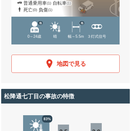
普通乗用車
自転車
(1)
(1)
死亡
負傷
(0)
(1)
他
他
0～24歳
晴
幅～5.5m
３灯式信号
地図で見る
松降通七丁目の事故の特徴
83%