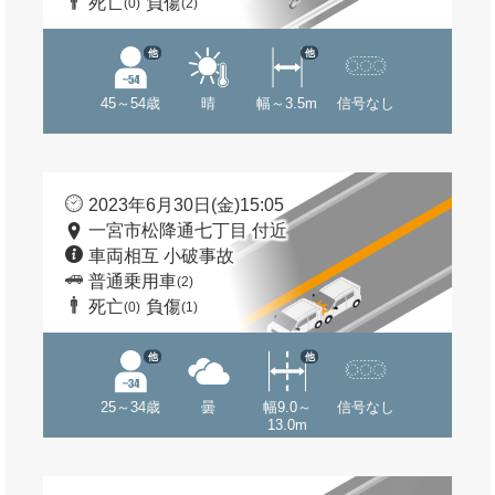
死亡
負傷
(0)
(2)
他
他
45～54歳
晴
幅～3.5m
信号なし
2023年6月30日(金)15:05
一宮市松降通七丁目 付近
車両相互 小破事故
普通乗用車
(2)
死亡
負傷
(0)
(1)
他
他
25～34歳
曇
幅9.0～
信号なし
13.0m