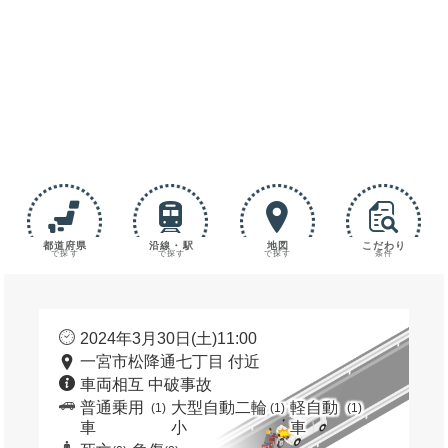
都道府県
沿線・駅
地図
こだわり
で探す
で探す
で探す
条件
2024年3月30日(土)11:00
一宮市松降通七丁目 付近
車両相互 中破事故
普通乗用
大型自動二輪
軽自動
(1)
(1)
(1)
車
小
車