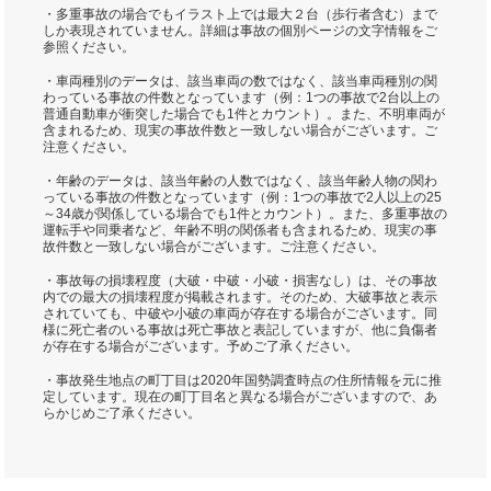
・多重事故の場合でもイラスト上では最大２台（歩行者含む）まで
しか表現されていません。詳細は事故の個別ページの文字情報をご
参照ください。
・車両種別のデータは、該当車両の数ではなく、該当車両種別の関
わっている事故の件数となっています（例：1つの事故で2台以上の
普通自動車が衝突した場合でも1件とカウント）。また、不明車両が
含まれるため、現実の事故件数と一致しない場合がございます。ご
注意ください。
・年齢のデータは、該当年齢の人数ではなく、該当年齢人物の関わ
っている事故の件数となっています（例：1つの事故で2人以上の25
～34歳が関係している場合でも1件とカウント）。また、多重事故の
運転手や同乗者など、年齢不明の関係者も含まれるため、現実の事
故件数と一致しない場合がございます。ご注意ください。
・事故毎の損壊程度（大破・中破・小破・損害なし）は、その事故
内での最大の損壊程度が掲載されます。そのため、大破事故と表示
されていても、中破や小破の車両が存在する場合がございます。同
様に死亡者のいる事故は死亡事故と表記していますが、他に負傷者
が存在する場合がございます。予めご了承ください。
・事故発生地点の町丁目は2020年国勢調査時点の住所情報を元に推
定しています。現在の町丁目名と異なる場合がございますので、あ
らかじめご了承ください。