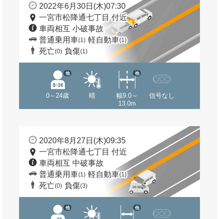
2022年6月30日(木)07:30
一宮市松降通七丁目 付近
車両相互 小破事故
普通乗用車
軽自動車
(1)
(1)
死亡
負傷
(0)
(1)
他
他
0～24歳
晴
幅9.0～
信号なし
13.0m
2020年8月27日(木)09:35
一宮市松降通七丁目 付近
車両相互 中破事故
普通乗用車
軽自動車
(1)
(1)
死亡
負傷
(0)
(3)
他
他