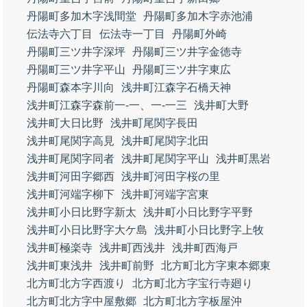
丹陽町多加木字浅間堂
丹陽町多加木字赤池浦
伝法寺六丁目
伝法寺一丁目
丹陽町外崎
丹陽町三ツ井字深坪
丹陽町三ツ井字金徳寺
丹陽町三ツ井字平山
丹陽町三ツ井字東広
丹陽町森本字川向
浅井町江森字石橋天神
浅井町江森字森前一‐一、一‐一三
浅井町大野
浅井町大日比野
浅井町尾関字長田
浅井町尾関字高見
浅井町尾関字北田
浅井町尾関字同者
浅井町尾関字平山
浅井町黒岩
浅井町河田字郷西
浅井町河田字桜の里
浅井町河端字柳下
浅井町河端字宮東
浅井町小日比野字新太
浅井町小日比野字平野
浅井町小日比野字大ケ島
浅井町小日比野字上牧
浅井町極楽寺
浅井町西浅井
浅井町西海戸
浅井町東浅井
浅井町前野
北方町北方字東本郷東
北方町北方字西渡り
北方町北方字宝行寺廻り
北方町北方字中屋敷郷
北方町北方字板屋沖