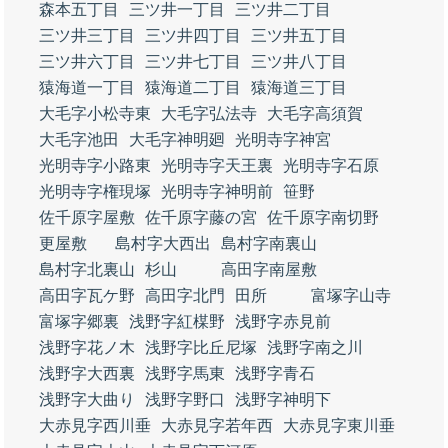
森本五丁目
三ツ井一丁目
三ツ井二丁目
三ツ井三丁目
三ツ井四丁目
三ツ井五丁目
三ツ井六丁目
三ツ井七丁目
三ツ井八丁目
猿海道一丁目
猿海道二丁目
猿海道三丁目
大毛字小松寺東
大毛字弘法寺
大毛字高須賀
大毛字池田
大毛字神明廻
光明寺字神宮
光明寺字小路東
光明寺字天王裏
光明寺字石原
光明寺字権現塚
光明寺字神明前
笹野
佐千原字屋敷
佐千原字藤の宮
佐千原字南切野
更屋敷
島村字大西出
島村字南裏山
島村字北裏山
杉山
高田字南屋敷
高田字瓦ケ野
高田字北門
田所
富塚字山寺
富塚字郷裏
浅野字紅楳野
浅野字赤見前
浅野字花ノ木
浅野字比丘尼塚
浅野字南之川
浅野字大西裏
浅野字馬東
浅野字青石
浅野字大曲り
浅野字野口
浅野字神明下
大赤見字西川垂
大赤見字若年西
大赤見字東川垂