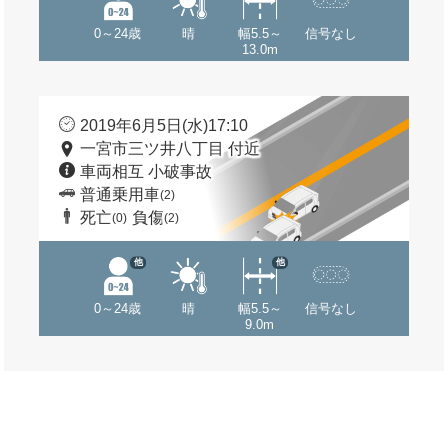
0～24歳
晴
幅5.5～
信号なし
13.0m
2019年6月5日(水)17:10
一宮市三ツ井八丁目 付近
車両相互 小破事故
普通乗用車
(2)
死亡
負傷
(0)
(2)
他
他
0～24歳
晴
幅5.5～
信号なし
9.0m