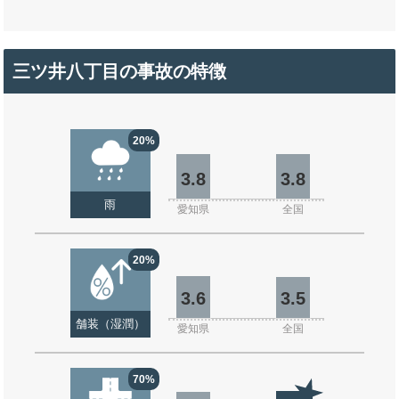
三ツ井八丁目の事故の特徴
20%
3.8
3.8
雨
愛知県
全国
20%
3.6
3.5
舗装（湿潤）
愛知県
全国
70%