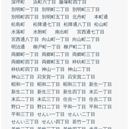
深坪町
浜町六丁目
藤塚町四丁目
別明町一丁目
別明町二丁目
別明町三丁目
別明町四丁目
別明町五丁目
北丹町
本町通
松島町
松降通七丁目
松降通八丁目
松山町
水落町
水附町
南出町
宮西通七丁目
宮西通八丁目
向山町一丁目
向山町二丁目
明治通
柳戸町一丁目
柳戸町二丁目
両郷町一丁目
両郷町二丁目
両郷町三丁目
両郷町四丁目
両郷町五丁目
枠杁町三丁目
枠杁町四丁目
神山一丁目
神山二丁目
神山三丁目
苅安賀一丁目
苅安賀二丁目
昭和一丁目
昭和二丁目
昭和三丁目
新生一丁目
新生二丁目
新生三丁目
新生四丁目
末広一丁目
末広二丁目
末広三丁目
住吉一丁目
住吉二丁目
野口一丁目
野口二丁目
平和一丁目
平和二丁目
平和三丁目
せんい一丁目
せんい二丁目
せんい三丁目
せんい四丁目
若竹一丁目