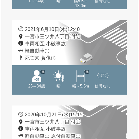
0～24歳
晴
幅5.5～
信号なし
13.0m
2021年6月10日(木)12:40
一宮市三ツ井八丁目 付近
車両相互 小破事故
軽自動車
(1)
死亡
負傷
(0)
(1)
他
他
25～34歳
晴
幅～5.5m
信号なし
2020年10月21日(水)15:15
一宮市三ツ井八丁目 付近
車両相互 小破事故
軽自動車
原付自転車
(1)
(1)