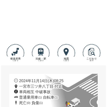
都道府県
沿線・駅
地図
こだわり
で探す
で探す
で探す
条件
2024年11月14日(木)08:25
一宮市三ツ井八丁目 付近
車両相互 中破事故
普通乗用車
自転車
(1)
(1)
死亡
負傷
(0)
(1)