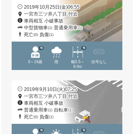
2019年10月25日(金)06:55
一宮市三ツ井八丁目 付近
車両相互 小破事故
中型貨物車
普通乗用車
(1)
(1)
死亡
負傷
(0)
(1)
他
他
0～24歳
雨
幅5.5～
信号なし
9.0m
2019年9月10日(火)07:25
一宮市三ツ井八丁目 付近
車両相互 小破事故
普通乗用車
自転車
(1)
(1)
死亡
負傷
(0)
(1)
他
他