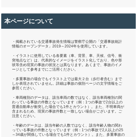
本ページについて
・掲載されている交通事故発生情報は警察庁公開の「交通事故統計
情報のオープンデータ」2019～2024年を使用しています。
・イラストに使用している各要素（車、背景、車、天候、信号、衝
突地点など）は、代表的なイメージをイラスト化しており、色や形
状等含め現実の事故の状況とは異なります。あくまで、事故のイメ
ージとして参考までにご活用ください。
・多重事故の場合でもイラスト上では最大２台（歩行者含む）まで
しか表現されていません。詳細は事故の個別ページの文字情報をご
参照ください。
・車両種別のデータは、該当車両の数ではなく、該当車両種別の関
わっている事故の件数となっています（例：1つの事故で2台以上の
普通自動車が衝突した場合でも1件とカウント）。また、不明車両が
含まれるため、現実の事故件数と一致しない場合がございます。ご
注意ください。
・年齢のデータは、該当年齢の人数ではなく、該当年齢人物の関わ
っている事故の件数となっています（例：1つの事故で2人以上の25
～34歳が関係している場合でも1件とカウント）。また、多重事故の