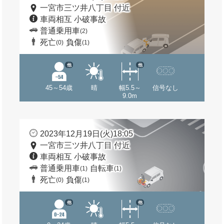
一宮市三ツ井八丁目 付近
車両相互 小破事故
普通乗用車
(2)
死亡
負傷
(0)
(1)
他
他
45～54歳
晴
幅5.5～
信号なし
9.0m
2023年12月19日(火)18:05
一宮市三ツ井八丁目 付近
車両相互 小破事故
普通乗用車
自転車
(1)
(1)
死亡
負傷
(0)
(1)
他
他