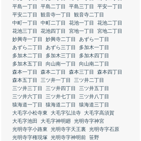
平島一丁目
平島二丁目
平島三丁目
平安一丁目
平安二丁目
観音寺一丁目
観音寺二丁目
中町一丁目
中町二丁目
花池一丁目
花池二丁目
花池三丁目
花池四丁目
宮地一丁目
宮地二丁目
妙興寺一丁目
妙興寺二丁目
あずら一丁目
あずら二丁目
あずら三丁目
多加木一丁目
多加木二丁目
多加木三丁目
多加木四丁目
多加木五丁目
向山南一丁目
向山南二丁目
森本一丁目
森本二丁目
森本三丁目
森本四丁目
森本五丁目
三ツ井一丁目
三ツ井二丁目
三ツ井三丁目
三ツ井四丁目
三ツ井五丁目
三ツ井六丁目
三ツ井七丁目
三ツ井八丁目
猿海道一丁目
猿海道二丁目
猿海道三丁目
大毛字小松寺東
大毛字弘法寺
大毛字高須賀
大毛字池田
大毛字神明廻
光明寺字神宮
光明寺字小路東
光明寺字天王裏
光明寺字石原
光明寺字権現塚
光明寺字神明前
笹野