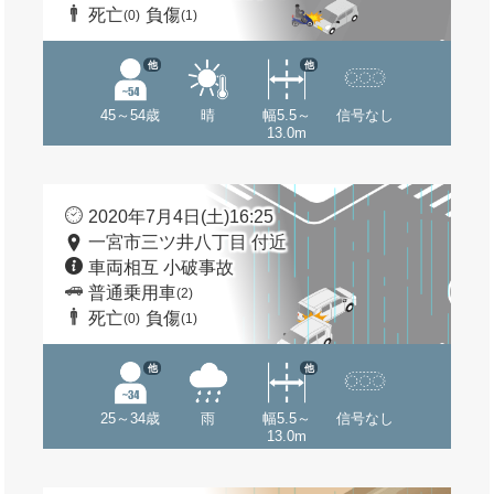
死亡
負傷
(0)
(1)
他
他
45～54歳
晴
幅5.5～
信号なし
13.0m
2020年7月4日(土)16:25
一宮市三ツ井八丁目 付近
車両相互 小破事故
普通乗用車
(2)
死亡
負傷
(0)
(1)
他
他
25～34歳
雨
幅5.5～
信号なし
13.0m