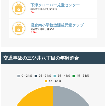
下津クローバー児童センター
稲沢市下津高戸町58番地
2km
岩倉南小学校放課後児童クラブ
岩倉市大地町小森93-1
2.2km
交通事故の三ツ井八丁目の年齢割合