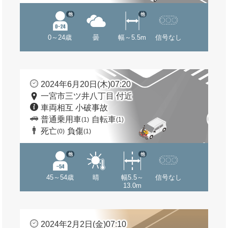
他
他
0～24歳
曇
幅～5.5m
信号なし
2024年6月20日(木)07:20
一宮市三ツ井八丁目 付近
車両相互 小破事故
普通乗用車
自転車
(1)
(1)
死亡
負傷
(0)
(1)
他
他
45～54歳
晴
幅5.5～
信号なし
13.0m
2024年2月2日(金)07:10