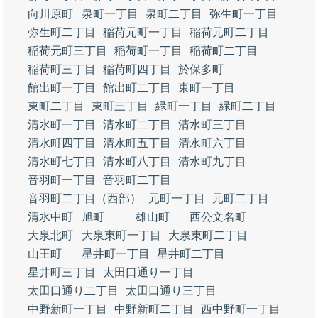
向川原町
泉町一丁目
泉町二丁目
弥生町一丁目
弥生町二丁目
稲荷元町一丁目
稲荷元町二丁目
稲荷元町三丁目
稲荷町一丁目
稲荷町二丁目
稲荷町三丁目
稲荷町四丁目
於保多町
館出町一丁目
館出町二丁目
東町一丁目
東町二丁目
東町三丁目
緑町一丁目
緑町二丁目
清水町一丁目
清水町二丁目
清水町三丁目
清水町四丁目
清水町五丁目
清水町六丁目
清水町七丁目
清水町八丁目
清水町九丁目
音羽町一丁目
音羽町二丁目
音羽町二丁目（西部）
元町一丁目
元町二丁目
清水中町
旭町
雄山町
西公文名町
大泉北町
大泉東町一丁目
大泉東町二丁目
山王町
星井町一丁目
星井町二丁目
星井町三丁目
太田口通り一丁目
太田口通り二丁目
太田口通り三丁目
中野新町一丁目
中野新町二丁目
西中野町一丁目