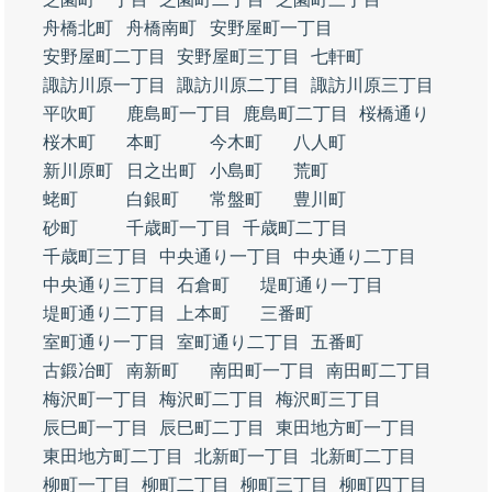
舟橋北町
舟橋南町
安野屋町一丁目
安野屋町二丁目
安野屋町三丁目
七軒町
諏訪川原一丁目
諏訪川原二丁目
諏訪川原三丁目
平吹町
鹿島町一丁目
鹿島町二丁目
桜橋通り
桜木町
本町
今木町
八人町
新川原町
日之出町
小島町
荒町
蛯町
白銀町
常盤町
豊川町
砂町
千歳町一丁目
千歳町二丁目
千歳町三丁目
中央通り一丁目
中央通り二丁目
中央通り三丁目
石倉町
堤町通り一丁目
堤町通り二丁目
上本町
三番町
室町通り一丁目
室町通り二丁目
五番町
古鍛冶町
南新町
南田町一丁目
南田町二丁目
梅沢町一丁目
梅沢町二丁目
梅沢町三丁目
辰巳町一丁目
辰巳町二丁目
東田地方町一丁目
東田地方町二丁目
北新町一丁目
北新町二丁目
柳町一丁目
柳町二丁目
柳町三丁目
柳町四丁目