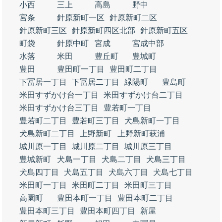
小西
三上
高島
野中
宮条
針原新町一区
針原新町二区
針原新町三区
針原新町四区北部
針原新町五区
町袋
針原中町
宮成
宮成中部
水落
米田
豊丘町
豊城町
豊田
豊田町一丁目
豊田町二丁目
下冨居一丁目
下冨居二丁目
緑陽町
豊島町
米田すずかけ台一丁目
米田すずかけ台二丁目
米田すずかけ台三丁目
豊若町一丁目
豊若町二丁目
豊若町三丁目
犬島新町一丁目
犬島新町二丁目
上野新町
上野新町萩浦
城川原一丁目
城川原二丁目
城川原三丁目
豊城新町
犬島一丁目
犬島二丁目
犬島三丁目
犬島四丁目
犬島五丁目
犬島六丁目
犬島七丁目
米田町一丁目
米田町二丁目
米田町三丁目
高園町
豊田本町一丁目
豊田本町二丁目
豊田本町三丁目
豊田本町四丁目
新屋