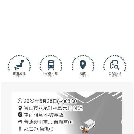
都道府県
沿線・駅
地図
こだわり
で探す
で探す
で探す
条件
2022年6月28日(火)08:00
富山市八尾町福島元村 付近
車両相互 小破事故
普通乗用車
自転車
(1)
(1)
死亡
負傷
(0)
(1)