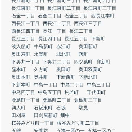
長江新町二丁目
長江新町三丁目
長江新町四丁目
長江東町一丁目
長江東町二丁目
長江東町三丁目
石金一丁目
石金二丁目
石金三丁目
西長江本町
西長江一丁目
西長江二丁目
西長江三丁目
西長江四丁目
長江一丁目
長江二丁目
長江三丁目
長江四丁目
長江五丁目
下新町
湊入船町
牛島新町
赤江町
奥田新町
奥田寿町
永楽町
城北町
曙町
下奥井一丁目
下奥井二丁目
四ツ葉町
窪新町
窪本町
久方町
奥田町
奥田双葉町
奥田本町
奥井町
下新西町
下新北町
下新本町
中島一丁目
中島二丁目
中島三丁目
中島四丁目
中島五丁目
松若町
千代田町
粟島町一丁目
粟島町二丁目
粟島町三丁目
興人町
石坂東町
石坂
駒見
田刈屋
田刈屋新町
畑中
桜谷みどり町一丁目
桜谷みどり町二丁目
五艘
安養坊
五福一区の一
五福一区の二