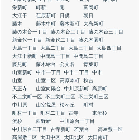
栄新町
町新
開
富岡町
大江干
荏原新町
日俣
朝日
藤木
藤木中町
藤木新町
大島新町
藤の木台一丁目
藤の木台二丁目
藤の木台三丁目
新金代一丁目
新金代二丁目
藤の木園町
大島一丁目
大島二丁目
大島三丁目
大島四丁目
大江干新町
中間島一丁目
中間島二丁目
藤見町
藤木緑台
公文名
青葉町
山室新町
中市一丁目
中市二丁目
中市
山室
山室二区
高原本町
秋吉
天正寺
山室向陽台
中川原新町
高原町
不二栄町一区
不二栄町二区
不二栄町三区
中川原
山室荒屋
松ヶ丘
町村
町村一丁目
町村二丁目
古寺
東流杉
流杉
西野新
中川原台一丁目
中川原台二丁目
古寺新町
若葉台
高屋敷一区
高屋敷二区
太田中区
太田北区
太田南町