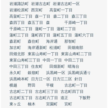
岩瀬諏訪町
岩瀬古志町
岩瀬古志町一区
岩瀬松原町
西宮町
高畠町一丁目
高畠町二丁目
森一丁目
森二丁目
森三丁目
森四丁目
森五丁目
森
千原崎一丁目
千原崎二丁目
蓮町一丁目
蓮町二丁目
蓮町三丁目
蓮町四丁目
蓮町五丁目
蓮町六丁目
森若町
森住町
海岸通
那智町
加古町
海岸通新町
松浦町
田畑南部
田畑北部
東富山寿町一丁目
東富山寿町二丁目
東富山寿町三丁目
中田一丁目
中田二丁目
中田三丁目
住友町
田畑新町
晴海台
永久町
銀嶺町
浜黒崎一区
浜黒崎浜通り
浜黒崎本町
日方江一区
日方江二区
針日
横越
野田
平榎
古志町一丁目
古志町二丁目
古志町三丁目
古志町四丁目
古志町五丁目
古志町六丁目
道正
下飯野
東ヶ丘
楠木
宮園町
宮町