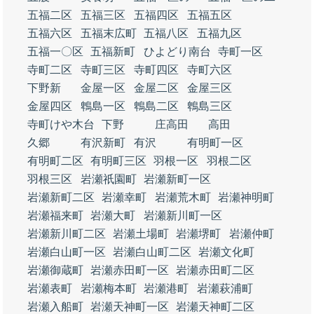
五福二区
五福三区
五福四区
五福五区
五福六区
五福末広町
五福八区
五福九区
五福一〇区
五福新町
ひよどり南台
寺町一区
寺町二区
寺町三区
寺町四区
寺町六区
下野新
金屋一区
金屋二区
金屋三区
金屋四区
鵯島一区
鵯島二区
鵯島三区
寺町けや木台
下野
庄高田
高田
久郷
有沢新町
有沢
有明町一区
有明町二区
有明町三区
羽根一区
羽根二区
羽根三区
岩瀬祇園町
岩瀬新町一区
岩瀬新町二区
岩瀬幸町
岩瀬荒木町
岩瀬神明町
岩瀬福来町
岩瀬大町
岩瀬新川町一区
岩瀬新川町二区
岩瀬土場町
岩瀬堺町
岩瀬仲町
岩瀬白山町一区
岩瀬白山町二区
岩瀬文化町
岩瀬御蔵町
岩瀬赤田町一区
岩瀬赤田町二区
岩瀬表町
岩瀬梅本町
岩瀬港町
岩瀬萩浦町
岩瀬入船町
岩瀬天神町一区
岩瀬天神町二区