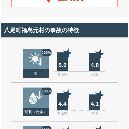
八尾町福島元村の事故の特徴
100%
5.0
4.8
晴
富山県
全国
100%
4.4
4.1
舗装（乾燥）
富山県
全国