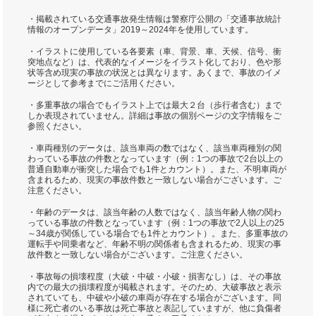
・掲載されている交通事故発生情報は警察庁公開の「交通事故統計
情報のオープンデータ」2019～2024年を使用しています。
・イラストに使用している各要素（車、背景、車、天候、信号、衝
突地点など）は、代表的なイメージをイラスト化しており、色や形
状等含め現実の事故の状況とは異なります。あくまで、事故のイメ
ージとして参考までにご活用ください。
・多重事故の場合でもイラスト上では最大２台（歩行者含む）まで
しか表現されていません。詳細は事故の個別ページの文字情報をご
参照ください。
・車両種別のデータは、該当車両の数ではなく、該当車両種別の関
わっている事故の件数となっています（例：1つの事故で2台以上の
普通自動車が衝突した場合でも1件とカウント）。また、不明車両が
含まれるため、現実の事故件数と一致しない場合がございます。ご
注意ください。
・年齢のデータは、該当年齢の人数ではなく、該当年齢人物の関わ
っている事故の件数となっています（例：1つの事故で2人以上の25
～34歳が関係している場合でも1件とカウント）。また、多重事故の
運転手や同乗者など、年齢不明の関係者も含まれるため、現実の事
故件数と一致しない場合がございます。ご注意ください。
・事故毎の損壊程度（大破・中破・小破・損害なし）は、その事故
内での最大の損壊程度が掲載されます。そのため、大破事故と表示
されていても、中破や小破の車両が存在する場合がございます。同
様に死亡者のいる事故は死亡事故と表記していますが、他に負傷者