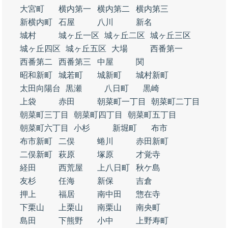
大宮町
横内第一
横内第二
横内第三
新横内町
石屋
八川
新名
城村
城ヶ丘一区
城ヶ丘二区
城ヶ丘三区
城ヶ丘四区
城ヶ丘五区
大場
西番第一
西番第二
西番第三
中屋
関
昭和新町
城若町
城新町
城村新町
太田向陽台
黒瀬
八日町
黒崎
上袋
赤田
朝菜町一丁目
朝菜町二丁目
朝菜町三丁目
朝菜町四丁目
朝菜町五丁目
朝菜町六丁目
小杉
新堀町
布市
布市新町
二俣
蜷川
赤田新町
二俣新町
萩原
塚原
才覚寺
経田
西荒屋
上八日町
秋ケ島
友杉
任海
新保
吉倉
押上
福居
南中田
惣在寺
下栗山
上栗山
南栗山
南央町
島田
下熊野
小中
上野寿町