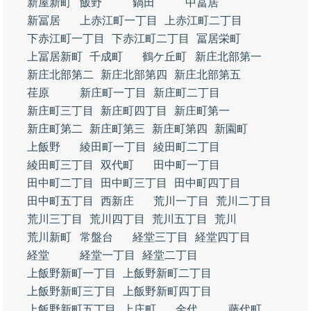
新屋新町
飯野
鍋田
中冨居
新冨居
上赤江町一丁目
上赤江町二丁目
下赤江町一丁目
下赤江町二丁目
冨居栄町
上冨居新町
千成町
鶴ケ丘町
新庄北部第一
新庄北部第二
新庄北部第四
新庄北部第五
荏原
新庄町一丁目
新庄町二丁目
新庄町三丁目
新庄町四丁目
新庄町第一
新庄町第二
新庄町第三
新庄町第四
新園町
上飯野
綾田町一丁目
綾田町二丁目
綾田町三丁目
双代町
田中町一丁目
田中町二丁目
田中町三丁目
田中町四丁目
田中町五丁目
西新庄
荒川一丁目
荒川二丁目
荒川三丁目
荒川四丁目
荒川五丁目
荒川
荒川新町
常盤台
経堂三丁目
経堂四丁目
経堂
経堂一丁目
経堂二丁目
上飯野新町一丁目
上飯野新町二丁目
上飯野新町三丁目
上飯野新町四丁目
上飯野新町五丁目
上庄町
金代
藤代町