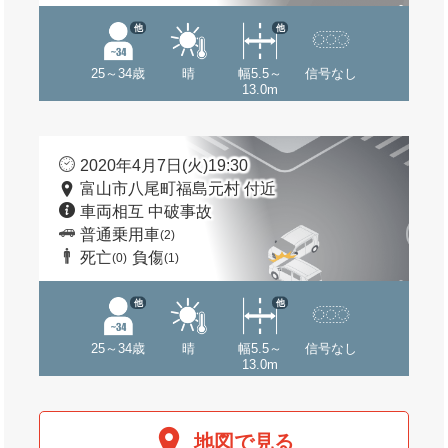
他
他
25～34歳
晴
幅5.5～
信号なし
13.0m
2020年4月7日(火)19:30
富山市八尾町福島元村 付近
車両相互 中破事故
普通乗用車
(2)
死亡
負傷
(0)
(1)
他
他
25～34歳
晴
幅5.5～
信号なし
13.0m
地図で見る