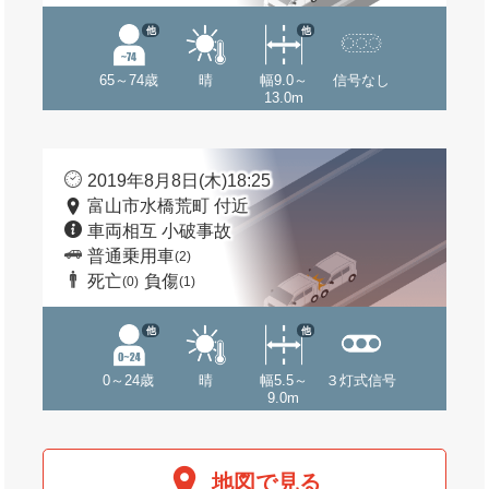
他
他
65～74歳
晴
幅9.0～
信号なし
13.0m
2019年8月8日(木)18:25
富山市水橋荒町 付近
車両相互 小破事故
普通乗用車
(2)
死亡
負傷
(0)
(1)
他
他
0～24歳
晴
幅5.5～
３灯式信号
9.0m
地図で見る