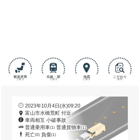
都道府県
沿線・駅
地図
こだわり
で探す
で探す
で探す
条件
2023年10月4日(水)09:20
富山市水橋荒町 付近
車両相互 小破事故
普通乗用車
普通貨物車
(1)
(1)
死亡
負傷
(0)
(1)