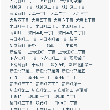
犬島新町二丁目
上野新町
上野新町萩浦
城川原一丁目
城川原二丁目
城川原三丁目
豊城新町
犬島一丁目
犬島二丁目
犬島三丁目
犬島四丁目
犬島五丁目
犬島六丁目
犬島七丁目
米田町一丁目
米田町二丁目
米田町三丁目
高園町
豊田本町一丁目
豊田本町二丁目
豊田本町三丁目
豊田本町四丁目
新屋
新屋新町
飯野
鍋田
中冨居
新冨居
上赤江町一丁目
上赤江町二丁目
下赤江町一丁目
下赤江町二丁目
冨居栄町
上冨居新町
千成町
鶴ケ丘町
新庄北部第一
新庄北部第二
新庄北部第四
新庄北部第五
荏原
新庄町一丁目
新庄町二丁目
新庄町三丁目
新庄町四丁目
新庄町第一
新庄町第二
新庄町第三
新庄町第四
新園町
上飯野
綾田町一丁目
綾田町二丁目
綾田町三丁目
双代町
田中町一丁目
田中町二丁目
田中町三丁目
田中町四丁目