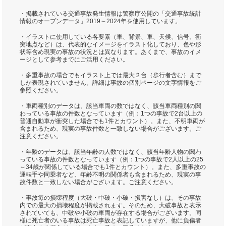
・掲載されている交通事故発生情報は警察庁公開の「交通事故統計
情報のオープンデータ」2019～2024年を使用しています。
・イラストに使用している各要素（車、背景、車、天候、信号、衝
突地点など）は、代表的なイメージをイラスト化しており、色や形
状等含め現実の事故の状況とは異なります。あくまで、事故のイメ
ージとして参考までにご活用ください。
・多重事故の場合でもイラスト上では最大２台（歩行者含む）まで
しか表現されていません。詳細は事故の個別ページの文字情報をご
参照ください。
・車両種別のデータは、該当車両の数ではなく、該当車両種別の関
わっている事故の件数となっています（例：1つの事故で2台以上の
普通自動車が衝突した場合でも1件とカウント）。また、不明車両が
含まれるため、現実の事故件数と一致しない場合がございます。ご
注意ください。
・年齢のデータは、該当年齢の人数ではなく、該当年齢人物の関わ
っている事故の件数となっています（例：1つの事故で2人以上の25
～34歳が関係している場合でも1件とカウント）。また、多重事故の
運転手や同乗者など、年齢不明の関係者も含まれるため、現実の事
故件数と一致しない場合がございます。ご注意ください。
・事故毎の損壊程度（大破・中破・小破・損害なし）は、その事故
内での最大の損壊程度が掲載されます。そのため、大破事故と表示
されていても、中破や小破の車両が存在する場合がございます。同
様に死亡者のいる事故は死亡事故と表記していますが、他に負傷者