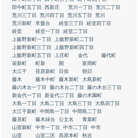
田中町五丁目
西新庄
荒川一丁目
荒川二丁目
荒川三丁目
荒川四丁目
荒川五丁目
荒川
荒川新町
常盤台
経堂三丁目
経堂四丁目
経堂
経堂一丁目
経堂二丁目
上飯野新町一丁目
上飯野新町二丁目
上飯野新町三丁目
上飯野新町四丁目
上飯野新町五丁目
上庄町
金代
藤代町
栄新町
町新
開
富岡町
大江干
荏原新町
日俣
朝日
藤木
藤木中町
藤木新町
大島新町
藤の木台一丁目
藤の木台二丁目
藤の木台三丁目
新金代一丁目
新金代二丁目
藤の木園町
大島一丁目
大島二丁目
大島三丁目
大島四丁目
大江干新町
中間島一丁目
中間島二丁目
藤見町
藤木緑台
公文名
青葉町
山室新町
中市一丁目
中市二丁目
中市
山室
山室二区
高原本町
秋吉