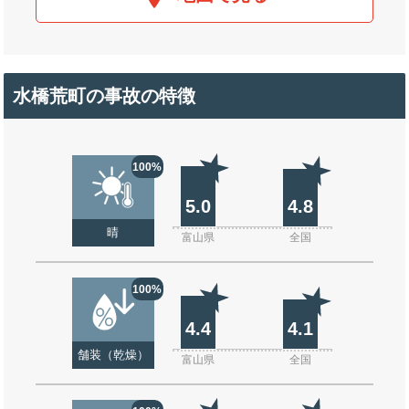
水橋荒町の事故の特徴
100%
5.0
4.8
晴
富山県
全国
100%
4.4
4.1
舗装（乾燥）
富山県
全国