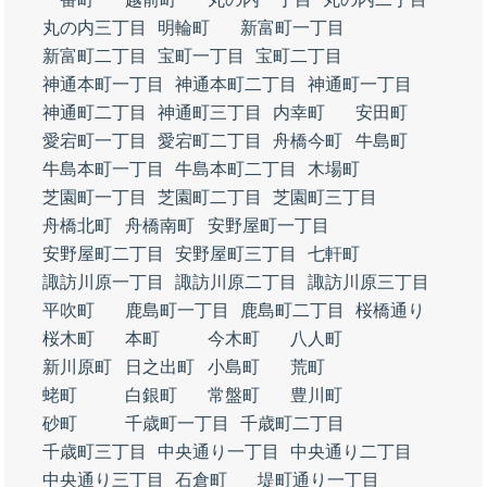
丸の内三丁目
明輪町
新富町一丁目
新富町二丁目
宝町一丁目
宝町二丁目
神通本町一丁目
神通本町二丁目
神通町一丁目
神通町二丁目
神通町三丁目
内幸町
安田町
愛宕町一丁目
愛宕町二丁目
舟橋今町
牛島町
牛島本町一丁目
牛島本町二丁目
木場町
芝園町一丁目
芝園町二丁目
芝園町三丁目
舟橋北町
舟橋南町
安野屋町一丁目
安野屋町二丁目
安野屋町三丁目
七軒町
諏訪川原一丁目
諏訪川原二丁目
諏訪川原三丁目
平吹町
鹿島町一丁目
鹿島町二丁目
桜橋通り
桜木町
本町
今木町
八人町
新川原町
日之出町
小島町
荒町
蛯町
白銀町
常盤町
豊川町
砂町
千歳町一丁目
千歳町二丁目
千歳町三丁目
中央通り一丁目
中央通り二丁目
中央通り三丁目
石倉町
堤町通り一丁目