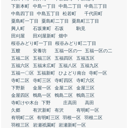
下新本町
中島一丁目
中島二丁目
中島三丁目
中島四丁目
中島五丁目
松若町
千代田町
粟島町一丁目
粟島町二丁目
粟島町三丁目
興人町
石坂東町
石坂
駒見
田刈屋
田刈屋新町
畑中
桜谷みどり町一丁目
桜谷みどり町二丁目
五艘
安養坊
五福一区の一
五福一区の二
五福二区
五福三区
五福四区
五福五区
五福六区
五福末広町
五福八区
五福九区
五福一〇区
五福新町
ひよどり南台
寺町一区
寺町二区
寺町三区
寺町四区
寺町六区
下野新
金屋一区
金屋二区
金屋三区
金屋四区
鵯島一区
鵯島二区
鵯島三区
寺町けや木台
下野
庄高田
高田
久郷
有沢新町
有沢
有明町一区
有明町二区
有明町三区
羽根一区
羽根二区
羽根三区
岩瀬祇園町
岩瀬新町一区