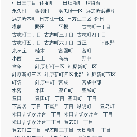
中田三丁目
住友町
田畑新町
晴海台
永久町
銀嶺町
浜黒崎一区
浜黒崎浜通り
浜黒崎本町
日方江一区
日方江二区
針日
横越
野田
平榎
古志町一丁目
古志町二丁目
古志町三丁目
古志町四丁目
古志町五丁目
古志町六丁目
道正
下飯野
東ヶ丘
楠木
宮園町
宮町
小西
三上
高島
野中
宮条
針原新町一区
針原新町二区
針原新町三区
針原新町四区北部
針原新町五区
町袋
針原中町
宮成
宮成中部
水落
米田
豊丘町
豊城町
豊田
豊田町一丁目
豊田町二丁目
下冨居一丁目
下冨居二丁目
緑陽町
豊島町
米田すずかけ台一丁目
米田すずかけ台二丁目
米田すずかけ台三丁目
豊若町一丁目
豊若町二丁目
豊若町三丁目
犬島新町一丁目