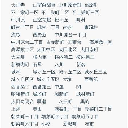
天正寺
山室向陽台
中川原新町
高原町
不二栄町一区
不二栄町二区
不二栄町三区
中川原
山室荒屋
松ヶ丘
町村
町村一丁目
町村二丁目
古寺
東流杉
流杉
西野新
中川原台一丁目
中川原台二丁目
古寺新町
若葉台
高屋敷一区
高屋敷二区
太田中区
太田北区
太田南町
大宮町
横内第一
横内第二
横内第三
新横内町
石屋
八川
新名
城村
城ヶ丘一区
城ヶ丘二区
城ヶ丘三区
城ヶ丘四区
城ヶ丘五区
大場
西番第一
西番第二
西番第三
中屋
関
昭和新町
城若町
城新町
城村新町
太田向陽台
黒瀬
八日町
黒崎
上袋
赤田
朝菜町一丁目
朝菜町二丁目
朝菜町三丁目
朝菜町四丁目
朝菜町五丁目
朝菜町六丁目
小杉
新堀町
布市