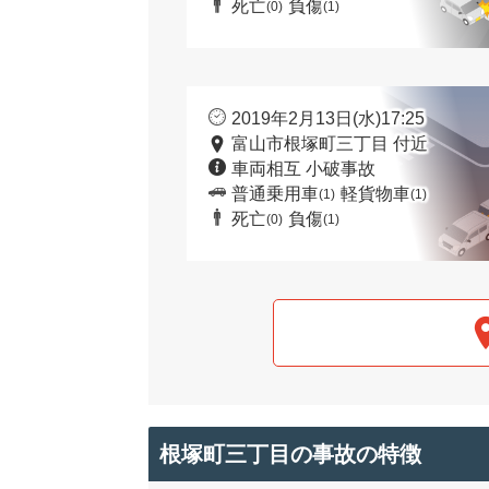
死亡
負傷
(0)
(1)
2019年2月13日(水)17:25
富山市根塚町三丁目 付近
車両相互 小破事故
普通乗用車
軽貨物車
(1)
(1)
死亡
負傷
(0)
(1)
根塚町三丁目の事故の特徴