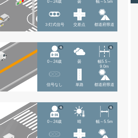
0～24歳
曇
幅～5.5m
３灯式信号
交差点
都道府県道
他
他
0～24歳
曇
幅5.5～
9.0m
信号なし
単路
都道府県道
他
他
0～24歳
晴
幅～5.5m