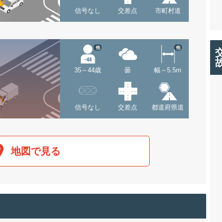
信号なし
交差点
市町村道
他
他
35～44歳
曇
幅～5.5m
信号なし
交差点
都道府県道
地図で見る