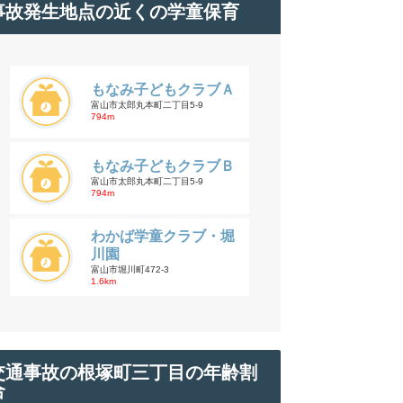
事故発生地点の近くの学童保育
もなみ子どもクラブＡ
富山市太郎丸本町二丁目5-9
794m
もなみ子どもクラブＢ
富山市太郎丸本町二丁目5-9
794m
わかば学童クラブ・堀
川園
富山市堀川町472-3
1.6km
交通事故の根塚町三丁目の年齢割
合