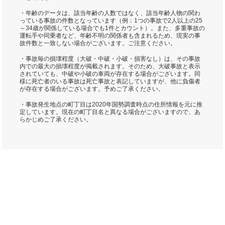
・年齢のデータは、該当年齢の人数ではなく、該当年齢人物の関わ
っている事故の件数となっています（例：1つの事故で2人以上の25
～34歳が関係している場合でも1件とカウント）。また、多重事故の
運転手や同乗者など、年齢不明の関係者も含まれるため、現実の事
故件数と一致しない場合がございます。ご注意ください。
・事故毎の損壊程度（大破・中破・小破・損害なし）は、その事故
内での最大の損壊程度が掲載されます。そのため、大破事故と表示
されていても、中破や小破の車両が存在する場合がございます。同
様に死亡者のいる事故は死亡事故と表記していますが、他に負傷者
が存在する場合がございます。予めご了承ください。
・事故発生地点の町丁目は2020年国勢調査時点の住所情報を元に推
定しています。現在の町丁目名と異なる場合がございますので、あ
らかじめご了承ください。