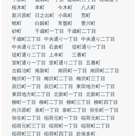
桜木町
本町
今木町
八人町
新川原町
日之出町
小島町
荒町
蛯町
白銀町
常盤町
豊川町
砂町
千歳町一丁目
千歳町二丁目
千歳町三丁目
中央通り一丁目
中央通り二丁目
中央通り三丁目
石倉町
堤町通り一丁目
堤町通り二丁目
上本町
三番町
室町通り一丁目
室町通り二丁目
五番町
古鍛冶町
南新町
南田町一丁目
南田町二丁目
梅沢町一丁目
梅沢町二丁目
梅沢町三丁目
辰巳町一丁目
辰巳町二丁目
東田地方町一丁目
東田地方町二丁目
北新町一丁目
北新町二丁目
柳町一丁目
柳町二丁目
柳町三丁目
柳町四丁目
向川原町
泉町一丁目
泉町二丁目
弥生町一丁目
弥生町二丁目
稲荷元町一丁目
稲荷元町二丁目
稲荷元町三丁目
稲荷町一丁目
稲荷町二丁目
稲荷町三丁目
稲荷町四丁目
於保多町