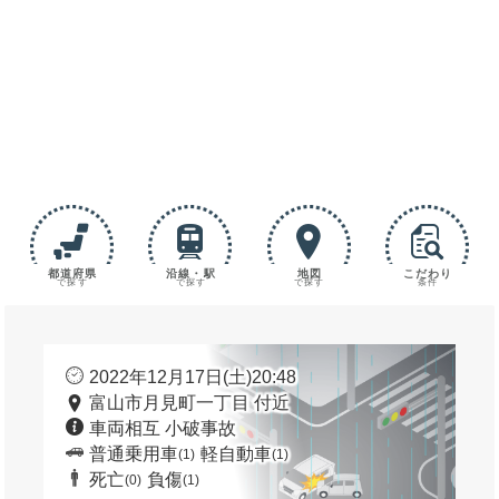
都道府県
沿線・駅
地図
こだわり
で探す
で探す
で探す
条件
2022年12月17日(土)20:48
富山市月見町一丁目 付近
車両相互 小破事故
普通乗用車
軽自動車
(1)
(1)
死亡
負傷
(0)
(1)