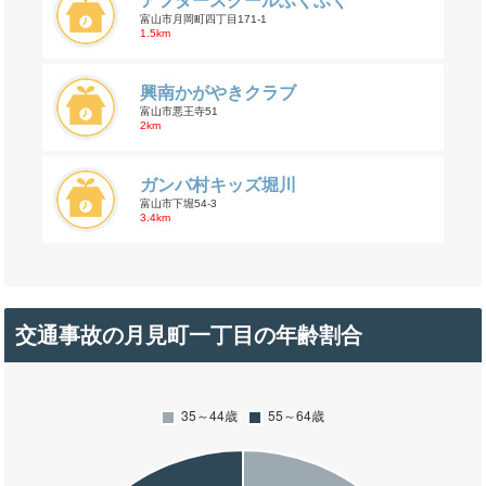
アフタースクールふくふく
富山市月岡町四丁目171-1
1.5km
興南かがやきクラブ
富山市悪王寺51
2km
ガンバ村キッズ堀川
富山市下堀54-3
3.4km
交通事故の月見町一丁目の年齢割合