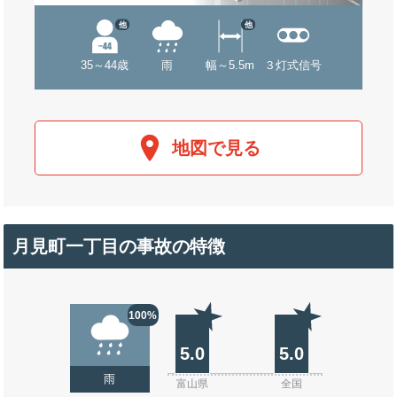
他
他
35～44歳
雨
幅～5.5m
３灯式信号
地図で見る
月見町一丁目の事故の特徴
100%
5.0
5.0
雨
富山県
全国