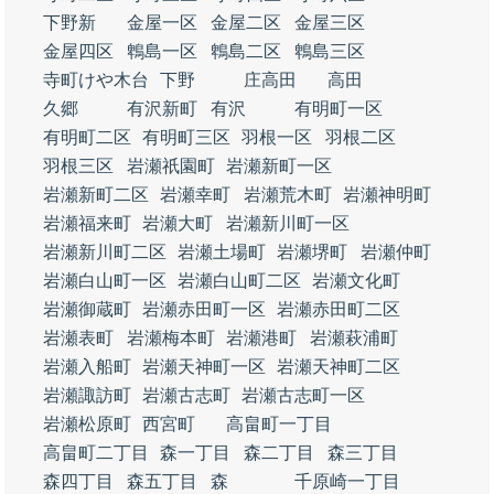
下野新
金屋一区
金屋二区
金屋三区
金屋四区
鵯島一区
鵯島二区
鵯島三区
寺町けや木台
下野
庄高田
高田
久郷
有沢新町
有沢
有明町一区
有明町二区
有明町三区
羽根一区
羽根二区
羽根三区
岩瀬祇園町
岩瀬新町一区
岩瀬新町二区
岩瀬幸町
岩瀬荒木町
岩瀬神明町
岩瀬福来町
岩瀬大町
岩瀬新川町一区
岩瀬新川町二区
岩瀬土場町
岩瀬堺町
岩瀬仲町
岩瀬白山町一区
岩瀬白山町二区
岩瀬文化町
岩瀬御蔵町
岩瀬赤田町一区
岩瀬赤田町二区
岩瀬表町
岩瀬梅本町
岩瀬港町
岩瀬萩浦町
岩瀬入船町
岩瀬天神町一区
岩瀬天神町二区
岩瀬諏訪町
岩瀬古志町
岩瀬古志町一区
岩瀬松原町
西宮町
高畠町一丁目
高畠町二丁目
森一丁目
森二丁目
森三丁目
森四丁目
森五丁目
森
千原崎一丁目