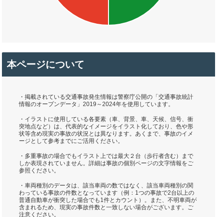
本ページについて
・掲載されている交通事故発生情報は警察庁公開の「交通事故統計
情報のオープンデータ」2019～2024年を使用しています。
・イラストに使用している各要素（車、背景、車、天候、信号、衝
突地点など）は、代表的なイメージをイラスト化しており、色や形
状等含め現実の事故の状況とは異なります。あくまで、事故のイメ
ージとして参考までにご活用ください。
・多重事故の場合でもイラスト上では最大２台（歩行者含む）まで
しか表現されていません。詳細は事故の個別ページの文字情報をご
参照ください。
・車両種別のデータは、該当車両の数ではなく、該当車両種別の関
わっている事故の件数となっています（例：1つの事故で2台以上の
普通自動車が衝突した場合でも1件とカウント）。また、不明車両が
含まれるため、現実の事故件数と一致しない場合がございます。ご
注意ください。