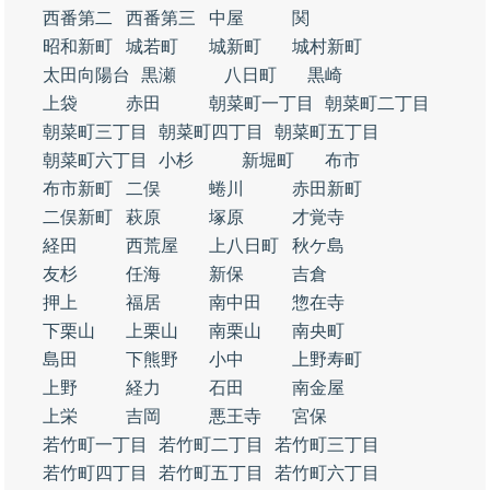
西番第二
西番第三
中屋
関
昭和新町
城若町
城新町
城村新町
太田向陽台
黒瀬
八日町
黒崎
上袋
赤田
朝菜町一丁目
朝菜町二丁目
朝菜町三丁目
朝菜町四丁目
朝菜町五丁目
朝菜町六丁目
小杉
新堀町
布市
布市新町
二俣
蜷川
赤田新町
二俣新町
萩原
塚原
才覚寺
経田
西荒屋
上八日町
秋ケ島
友杉
任海
新保
吉倉
押上
福居
南中田
惣在寺
下栗山
上栗山
南栗山
南央町
島田
下熊野
小中
上野寿町
上野
経力
石田
南金屋
上栄
吉岡
悪王寺
宮保
若竹町一丁目
若竹町二丁目
若竹町三丁目
若竹町四丁目
若竹町五丁目
若竹町六丁目