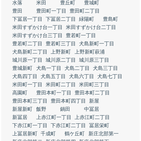
水落
米田
豊丘町
豊城町
豊田
豊田町一丁目
豊田町二丁目
下冨居一丁目
下冨居二丁目
緑陽町
豊島町
米田すずかけ台一丁目
米田すずかけ台二丁目
米田すずかけ台三丁目
豊若町一丁目
豊若町二丁目
豊若町三丁目
犬島新町一丁目
犬島新町二丁目
上野新町
上野新町萩浦
城川原一丁目
城川原二丁目
城川原三丁目
豊城新町
犬島一丁目
犬島二丁目
犬島三丁目
犬島四丁目
犬島五丁目
犬島六丁目
犬島七丁目
米田町一丁目
米田町二丁目
米田町三丁目
高園町
豊田本町一丁目
豊田本町二丁目
豊田本町三丁目
豊田本町四丁目
新屋
新屋新町
飯野
鍋田
中冨居
新冨居
上赤江町一丁目
上赤江町二丁目
下赤江町一丁目
下赤江町二丁目
冨居栄町
上冨居新町
千成町
鶴ケ丘町
新庄北部第一