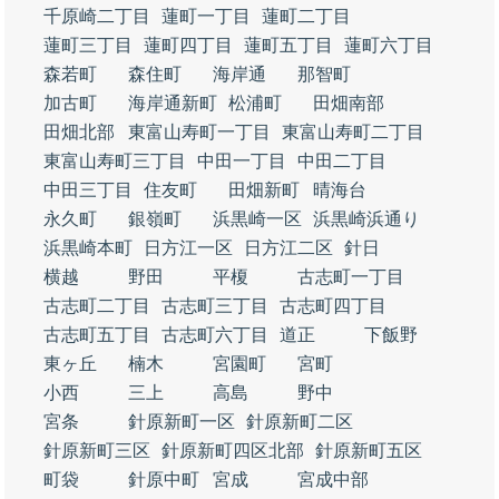
千原崎二丁目
蓮町一丁目
蓮町二丁目
蓮町三丁目
蓮町四丁目
蓮町五丁目
蓮町六丁目
森若町
森住町
海岸通
那智町
加古町
海岸通新町
松浦町
田畑南部
田畑北部
東富山寿町一丁目
東富山寿町二丁目
東富山寿町三丁目
中田一丁目
中田二丁目
中田三丁目
住友町
田畑新町
晴海台
永久町
銀嶺町
浜黒崎一区
浜黒崎浜通り
浜黒崎本町
日方江一区
日方江二区
針日
横越
野田
平榎
古志町一丁目
古志町二丁目
古志町三丁目
古志町四丁目
古志町五丁目
古志町六丁目
道正
下飯野
東ヶ丘
楠木
宮園町
宮町
小西
三上
高島
野中
宮条
針原新町一区
針原新町二区
針原新町三区
針原新町四区北部
針原新町五区
町袋
針原中町
宮成
宮成中部