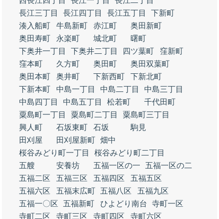
西長江四丁目
長江一丁目
長江二丁目
長江三丁目
長江四丁目
長江五丁目
下新町
湊入船町
牛島新町
赤江町
奥田新町
奥田寿町
永楽町
城北町
曙町
下奥井一丁目
下奥井二丁目
四ツ葉町
窪新町
窪本町
久方町
奥田町
奥田双葉町
奥田本町
奥井町
下新西町
下新北町
下新本町
中島一丁目
中島二丁目
中島三丁目
中島四丁目
中島五丁目
松若町
千代田町
粟島町一丁目
粟島町二丁目
粟島町三丁目
興人町
石坂東町
石坂
駒見
田刈屋
田刈屋新町
畑中
桜谷みどり町一丁目
桜谷みどり町二丁目
五艘
安養坊
五福一区の一
五福一区の二
五福二区
五福三区
五福四区
五福五区
五福六区
五福末広町
五福八区
五福九区
五福一〇区
五福新町
ひよどり南台
寺町一区
寺町二区
寺町三区
寺町四区
寺町六区