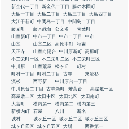
新金代一丁目
新金代二丁目
藤の木園町
大島一丁目
大島二丁目
大島三丁目
大島四丁目
大江干新町
中間島一丁目
中間島二丁目
藤見町
藤木緑台
公文名
青葉町
山室新町
中市一丁目
中市二丁目
中市
山室
山室二区
高原本町
秋吉
天正寺
山室向陽台
中川原新町
高原町
不二栄町一区
不二栄町二区
不二栄町三区
中川原
山室荒屋
松ヶ丘
町村
町村一丁目
町村二丁目
古寺
東流杉
流杉
西野新
中川原台一丁目
中川原台二丁目
古寺新町
若葉台
高屋敷一区
高屋敷二区
太田中区
太田北区
太田南町
大宮町
横内第一
横内第二
横内第三
新横内町
石屋
八川
新名
城村
城ヶ丘一区
城ヶ丘二区
城ヶ丘三区
城ヶ丘四区
城ヶ丘五区
大場
西番第一