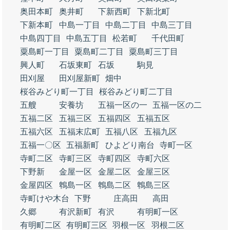
奥田本町
奥井町
下新西町
下新北町
下新本町
中島一丁目
中島二丁目
中島三丁目
中島四丁目
中島五丁目
松若町
千代田町
粟島町一丁目
粟島町二丁目
粟島町三丁目
興人町
石坂東町
石坂
駒見
田刈屋
田刈屋新町
畑中
桜谷みどり町一丁目
桜谷みどり町二丁目
五艘
安養坊
五福一区の一
五福一区の二
五福二区
五福三区
五福四区
五福五区
五福六区
五福末広町
五福八区
五福九区
五福一〇区
五福新町
ひよどり南台
寺町一区
寺町二区
寺町三区
寺町四区
寺町六区
下野新
金屋一区
金屋二区
金屋三区
金屋四区
鵯島一区
鵯島二区
鵯島三区
寺町けや木台
下野
庄高田
高田
久郷
有沢新町
有沢
有明町一区
有明町二区
有明町三区
羽根一区
羽根二区