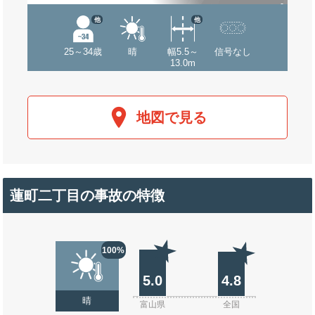
他
他
25～34歳
晴
幅5.5～
信号なし
13.0m
地図で見る
蓮町二丁目の事故の特徴
100%
5.0
4.8
晴
富山県
全国