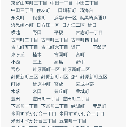
東富山寿町三丁目
中田一丁目
中田二丁目
中田三丁目
住友町
田畑新町
晴海台
永久町
銀嶺町
浜黒崎一区
浜黒崎浜通り
浜黒崎本町
日方江一区
日方江二区
針日
横越
野田
平榎
古志町一丁目
古志町二丁目
古志町三丁目
古志町四丁目
古志町五丁目
古志町六丁目
道正
下飯野
東ヶ丘
楠木
宮園町
宮町
小西
三上
高島
野中
宮条
針原新町一区
針原新町二区
針原新町三区
針原新町四区北部
針原新町五区
町袋
針原中町
宮成
宮成中部
水落
米田
豊丘町
豊城町
豊田
豊田町一丁目
豊田町二丁目
下冨居一丁目
下冨居二丁目
緑陽町
豊島町
米田すずかけ台一丁目
米田すずかけ台二丁目
米田すずかけ台三丁目
豊若町一丁目