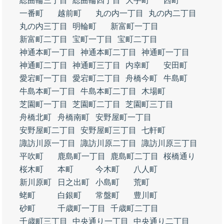
総曲輪三丁目
総曲輪四丁目
大手町
西町
一番町
越前町
丸の内一丁目
丸の内二丁目
丸の内三丁目
明輪町
新富町一丁目
新富町二丁目
宝町一丁目
宝町二丁目
神通本町一丁目
神通本町二丁目
神通町一丁目
神通町二丁目
神通町三丁目
内幸町
安田町
愛宕町一丁目
愛宕町二丁目
舟橋今町
牛島町
牛島本町一丁目
牛島本町二丁目
木場町
芝園町一丁目
芝園町二丁目
芝園町三丁目
舟橋北町
舟橋南町
安野屋町一丁目
安野屋町二丁目
安野屋町三丁目
七軒町
諏訪川原一丁目
諏訪川原二丁目
諏訪川原三丁目
平吹町
鹿島町一丁目
鹿島町二丁目
桜橋通り
桜木町
本町
今木町
八人町
新川原町
日之出町
小島町
荒町
蛯町
白銀町
常盤町
豊川町
砂町
千歳町一丁目
千歳町二丁目
千歳町三丁目
中央通り一丁目
中央通り二丁目