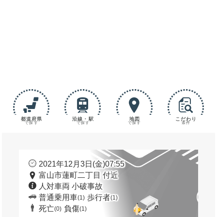
都道府県
沿線・駅
地図
こだわり
で探す
で探す
で探す
条件
2021年12月3日(金)07:55
富山市蓮町二丁目 付近
人対車両 小破事故
普通乗用車
歩行者
(1)
(1)
死亡
負傷
(0)
(1)