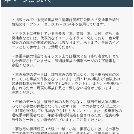
・掲載されている交通事故発生情報は警察庁公開の「交通事故統計
情報のオープンデータ」2019～2024年を使用しています。
・イラストに使用している各要素（車、背景、車、天候、信号、衝
突地点など）は、代表的なイメージをイラスト化しており、色や形
状等含め現実の事故の状況とは異なります。あくまで、事故のイメ
ージとして参考までにご活用ください。
・多重事故の場合でもイラスト上では最大２台（歩行者含む）まで
しか表現されていません。詳細は事故の個別ページの文字情報をご
参照ください。
・車両種別のデータは、該当車両の数ではなく、該当車両種別の関
わっている事故の件数となっています（例：1つの事故で2台以上の
普通自動車が衝突した場合でも1件とカウント）。また、不明車両が
含まれるため、現実の事故件数と一致しない場合がございます。ご
注意ください。
・年齢のデータは、該当年齢の人数ではなく、該当年齢人物の関わ
っている事故の件数となっています（例：1つの事故で2人以上の25
～34歳が関係している場合でも1件とカウント）。また、多重事故の
運転手や同乗者など、年齢不明の関係者も含まれるため、現実の事
故件数と一致しない場合がございます。ご注意ください。
・事故毎の損壊程度（大破・中破・小破・損害なし）は、その事故
内での最大の損壊程度が掲載されます。そのため、大破事故と表示