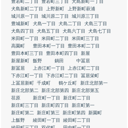
豊若町二丁目
豊若町三丁目
犬島新町一丁目
犬島新町二丁目
上野新町
上野新町萩浦
城川原一丁目
城川原二丁目
城川原三丁目
豊城新町
犬島一丁目
犬島二丁目
犬島三丁目
犬島四丁目
犬島五丁目
犬島六丁目
犬島七丁目
米田町一丁目
米田町二丁目
米田町三丁目
高園町
豊田本町一丁目
豊田本町二丁目
豊田本町三丁目
豊田本町四丁目
新屋
新屋新町
飯野
鍋田
中冨居
新冨居
上赤江町一丁目
上赤江町二丁目
下赤江町一丁目
下赤江町二丁目
冨居栄町
上冨居新町
千成町
鶴ケ丘町
新庄北部第一
新庄北部第二
新庄北部第四
新庄北部第五
荏原
新庄町一丁目
新庄町二丁目
新庄町三丁目
新庄町四丁目
新庄町第一
新庄町第二
新庄町第三
新庄町第四
新園町
上飯野
綾田町一丁目
綾田町二丁目
綾田町三丁目
双代町
田中町一丁目