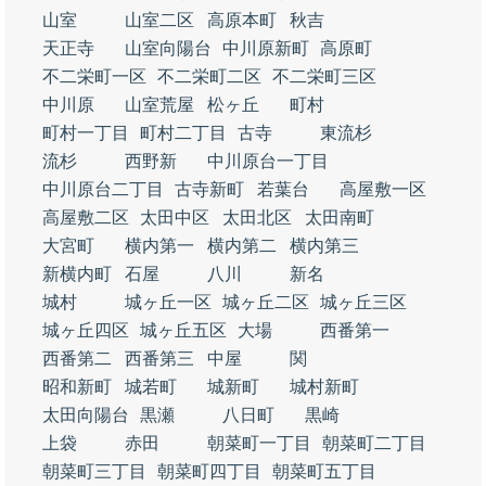
山室
山室二区
高原本町
秋吉
天正寺
山室向陽台
中川原新町
高原町
不二栄町一区
不二栄町二区
不二栄町三区
中川原
山室荒屋
松ヶ丘
町村
町村一丁目
町村二丁目
古寺
東流杉
流杉
西野新
中川原台一丁目
中川原台二丁目
古寺新町
若葉台
高屋敷一区
高屋敷二区
太田中区
太田北区
太田南町
大宮町
横内第一
横内第二
横内第三
新横内町
石屋
八川
新名
城村
城ヶ丘一区
城ヶ丘二区
城ヶ丘三区
城ヶ丘四区
城ヶ丘五区
大場
西番第一
西番第二
西番第三
中屋
関
昭和新町
城若町
城新町
城村新町
太田向陽台
黒瀬
八日町
黒崎
上袋
赤田
朝菜町一丁目
朝菜町二丁目
朝菜町三丁目
朝菜町四丁目
朝菜町五丁目