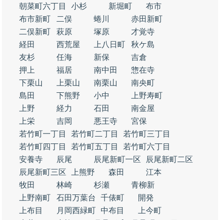
朝菜町六丁目
小杉
新堀町
布市
布市新町
二俣
蜷川
赤田新町
二俣新町
萩原
塚原
才覚寺
経田
西荒屋
上八日町
秋ケ島
友杉
任海
新保
吉倉
押上
福居
南中田
惣在寺
下栗山
上栗山
南栗山
南央町
島田
下熊野
小中
上野寿町
上野
経力
石田
南金屋
上栄
吉岡
悪王寺
宮保
若竹町一丁目
若竹町二丁目
若竹町三丁目
若竹町四丁目
若竹町五丁目
若竹町六丁目
安養寺
辰尾
辰尾新町一区
辰尾新町二区
辰尾新町三区
上熊野
森田
江本
牧田
林崎
杉瀬
青柳新
上野南町
石田万葉台
千俵町
開発
上布目
月岡西緑町
中布目
上今町