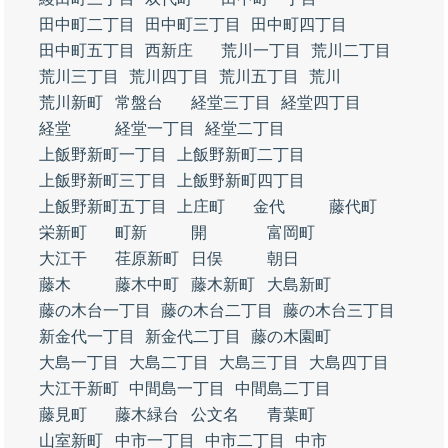
田中町二丁目
田中町三丁目
田中町四丁目
田中町五丁目
西新庄
荒川一丁目
荒川二丁目
荒川三丁目
荒川四丁目
荒川五丁目
荒川
荒川新町
常盤台
経堂三丁目
経堂四丁目
経堂
経堂一丁目
経堂二丁目
上飯野新町一丁目
上飯野新町二丁目
上飯野新町三丁目
上飯野新町四丁目
上飯野新町五丁目
上庄町
金代
藤代町
栄新町
町新
開
富岡町
大江干
荏原新町
日俣
朝日
藤木
藤木中町
藤木新町
大島新町
藤の木台一丁目
藤の木台二丁目
藤の木台三丁目
新金代一丁目
新金代二丁目
藤の木園町
大島一丁目
大島二丁目
大島三丁目
大島四丁目
大江干新町
中間島一丁目
中間島二丁目
藤見町
藤木緑台
公文名
青葉町
山室新町
中市一丁目
中市二丁目
中市