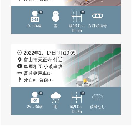
他
他
0～24歳
雪
幅13.0～
３灯式信号
19.5m
2022年1月17日(月)19:05
富山市天正寺 付近
車両相互 小破事故
普通乗用車
(2)
死亡
負傷
(0)
(1)
他
他
25～34歳
雨
幅9.0～
信号なし
13.0m