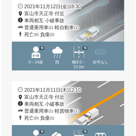
2021年11月12日(金)18:30
富山市天正寺 付近
車両相互 小破事故
普通乗用車
軽自動車
(1)
(1)
死亡
負傷
(0)
(2)
他
他
0～24歳
雨
幅9.0～
信号なし
13.0m
2021年11月11日(木)12:10
富山市天正寺 付近
車両相互 小破事故
普通乗用車
軽貨物車
(1)
(1)
死亡
負傷
(0)
(1)
他
他