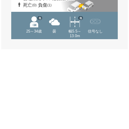
死亡
負傷
(0)
(1)
他
他
25～34歳
曇
幅5.5～
信号なし
13.0m