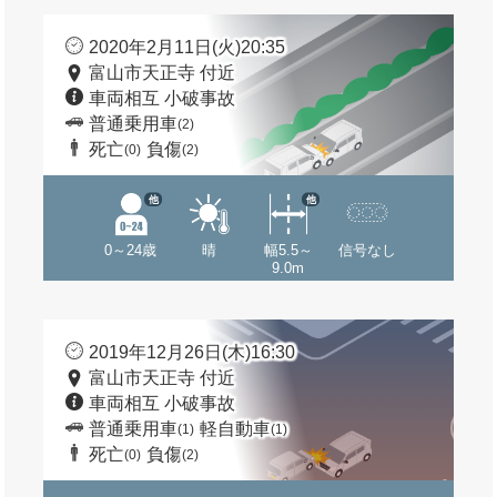
2020年2月11日(火)20:35
富山市天正寺 付近
車両相互 小破事故
普通乗用車
(2)
死亡
負傷
(0)
(2)
他
他
0～24歳
晴
幅5.5～
信号なし
9.0m
2019年12月26日(木)16:30
富山市天正寺 付近
車両相互 小破事故
普通乗用車
軽自動車
(1)
(1)
死亡
負傷
(0)
(2)