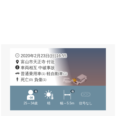
2020年2月23日(日)16:55
富山市天正寺 付近
車両相互 中破事故
普通乗用車
軽自動車
(1)
(1)
死亡
負傷
(0)
(1)
他
他
25～34歳
晴
幅～5.5m
信号なし