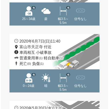
他
他
25～34歳
曇
幅3.5～
信号なし
5.5m
2020年6月7日(日)11:40
富山市天正寺 付近
車両相互 小破事故
普通乗用車
軽自動車
(1)
(1)
死亡
負傷
(0)
(1)
他
他
0～24歳
晴
幅3.5～
信号なし
5.5m
2020年5月20日(水)13:20