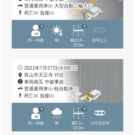
普通乗用車
大型自動二輪大
(1)
(1)
死亡
負傷
(0)
(1)
他
他
25～34歳
晴
幅13.0～
信号なし
19.5m
2021年7月27日(火)08:31
富山市天正寺 付近
車両相互 中破事故
普通乗用車
軽自動車
(1)
(1)
死亡
負傷
(0)
(2)
他
他
35～44歳
雨
幅5.5～
３灯式信号
13.0m