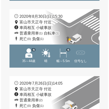
2020年8月30日(日)15:30
富山市天正寺 付近
車両相互 小破事故
普通乗用車
自転車
(1)
(1)
死亡
負傷
(0)
(1)
他
他
35～44歳
晴
幅～5.5m
信号なし
2020年7月26日(日)14:05
富山市天正寺 付近
車両相互 小破事故
普通乗用車
(2)
死亡
負傷
(0)
(1)