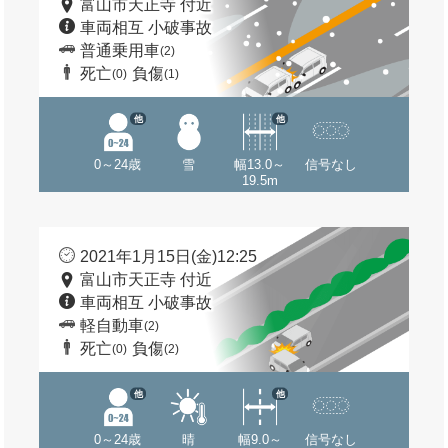
富山市天正寺 付近
車両相互 小破事故
普通乗用車
(2)
死亡
負傷
(0)
(1)
他
他
0～24歳
雪
幅13.0～
信号なし
19.5m
2021年1月15日(金)12:25
富山市天正寺 付近
車両相互 小破事故
軽自動車
(2)
死亡
負傷
(0)
(2)
他
他
0～24歳
晴
幅9.0～
信号なし