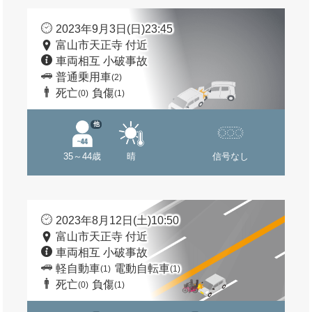
2023年9月3日(日)23:45
富山市天正寺 付近
車両相互 小破事故
普通乗用車
(2)
死亡
負傷
(0)
(1)
他
35～44歳
晴
信号なし
2023年8月12日(土)10:50
富山市天正寺 付近
車両相互 小破事故
軽自動車
電動自転車
(1)
(1)
死亡
負傷
(0)
(1)