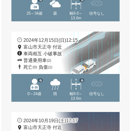
25～34歳
曇
幅9.0～
信号なし
13.0m
2024年12月15日(日)12:15
富山市天正寺 付近
車両相互 小破事故
普通乗用車
(2)
死亡
負傷
(0)
(1)
他
他
0～24歳
雨
幅9.0～
信号なし
13.0m
2024年10月19日(土)17:17
富山市天正寺 付近