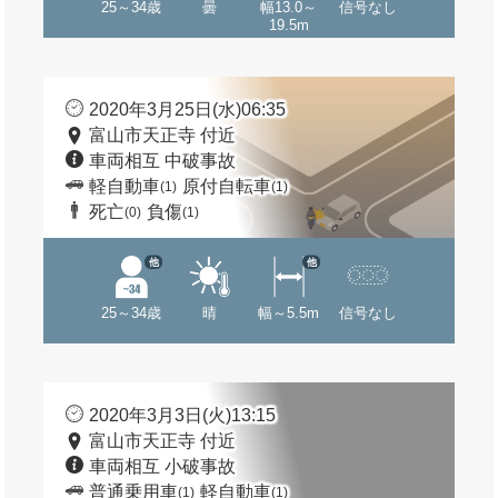
25～34歳
曇
幅13.0～
信号なし
19.5m
2020年3月25日(水)06:35
富山市天正寺 付近
車両相互 中破事故
軽自動車
原付自転車
(1)
(1)
死亡
負傷
(0)
(1)
他
他
25～34歳
晴
幅～5.5m
信号なし
2020年3月3日(火)13:15
富山市天正寺 付近
車両相互 小破事故
普通乗用車
軽自動車
(1)
(1)