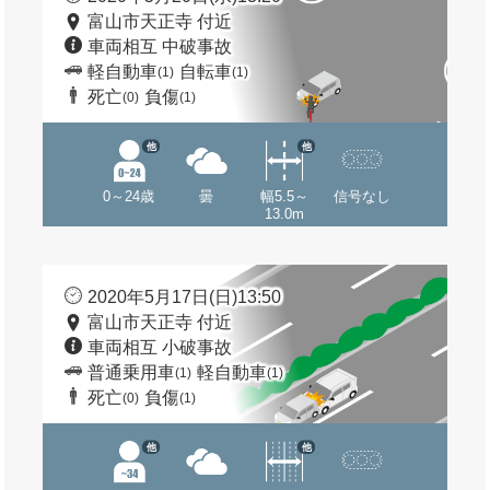
富山市天正寺 付近
車両相互 中破事故
軽自動車
自転車
(1)
(1)
死亡
負傷
(0)
(1)
他
他
0～24歳
曇
幅5.5～
信号なし
13.0m
2020年5月17日(日)13:50
富山市天正寺 付近
車両相互 小破事故
普通乗用車
軽自動車
(1)
(1)
死亡
負傷
(0)
(1)
他
他