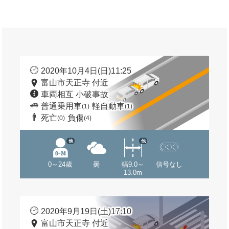
2020年10月4日(日)11:25
富山市天正寺 付近
車両相互 小破事故
普通乗用車
軽自動車
(1)
(1)
死亡
負傷
(0)
(4)
他
他
0～24歳
曇
幅9.0～
信号なし
13.0m
2020年9月19日(土)17:10
富山市天正寺 付近