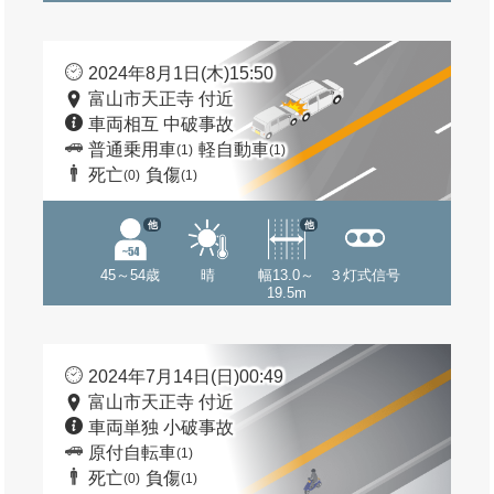
2024年8月1日(木)15:50
富山市天正寺 付近
車両相互 中破事故
普通乗用車
軽自動車
(1)
(1)
死亡
負傷
(0)
(1)
他
他
45～54歳
晴
幅13.0～
３灯式信号
19.5m
2024年7月14日(日)00:49
富山市天正寺 付近
車両単独 小破事故
原付自転車
(1)
死亡
負傷
(0)
(1)