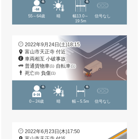
他
他
55～64歳
晴
幅13.0～
信号なし
19.5m
2022年9月24日(土)18:15
富山市天正寺 付近
車両相互 小破事故
普通貨物車
自転車
(1)
(1)
死亡
負傷
(0)
(1)
他
他
0～24歳
晴
幅～5.5m
信号なし
2022年6月23日(木)17:50
富山市天正寺 付近