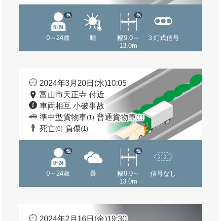
他
他
0～24歳
晴
幅9.0～
３灯式信号
13.0m
2024年3月20日(水)10:05
富山市天正寺 付近
車両相互 小破事故
準中型貨物車
普通貨物車
(1)
(1)
死亡
負傷
(0)
(1)
他
他
0～24歳
曇
幅9.0～
信号なし
13.0m
2024年2月16日(金)19:30