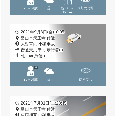
25～34歳
曇
幅13.0～
３灯式信号
19.5m
2021年9月3日(金)10:05
富山市天正寺 付近
人対車両 小破事故
普通乗用車
歩行者
(1)
(1)
死亡
負傷
(0)
(1)
他
25～34歳
曇
信号なし
2021年7月31日(土)23:45
富山市天正寺 付近
車両相互 中破事故