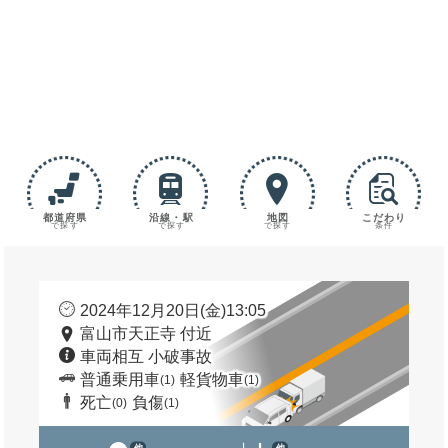
都道府県
沿線・駅
地図
こだわり
で探す
で探す
で探す
条件
2024年12月20日(金)13:05
富山市天正寺 付近
車両相互 小破事故
普通乗用車
軽貨物車
(1)
(1)
死亡
負傷
(0)
(1)
他
他