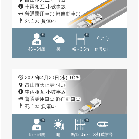
車両相互 小破事故
普通乗用車
軽自動車
(1)
(1)
死亡
負傷
(0)
(2)
他
他
45～54歳
曇
幅～3.5m
信号なし
2022年4月20日(水)10:25
富山市天正寺 付近
車両相互 小破事故
普通乗用車
軽自動車
(1)
(1)
死亡
負傷
(0)
(1)
他
他
45～54歳
晴
幅13.0m～
３灯式信号