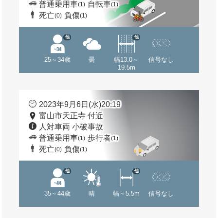
普通乗用車
自転車
(1)
(1)
死亡
負傷
(0)
(1)
他
他
25～34歳
曇
幅13.0～
信号なし
19.5m
2023年9月6日(水)20:19
富山市天正寺 付近
人対車両 小破事故
普通乗用車
歩行者
(1)
(1)
死亡
負傷
(0)
(1)
他
他
35～44歳
晴
幅～5.5m
信号なし