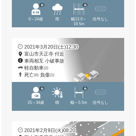
他
他
0～24歳
雨
幅13.0～
信号なし
19.5m
2021年3月20日(土)12:30
富山市天正寺 付近
車両相互 小破事故
軽自動車
(2)
死亡
負傷
(0)
(1)
他
他
25～34歳
晴
幅～5.5m
信号なし
2021年2月9日(火)08:20