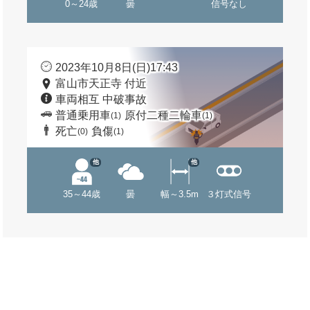
0～24歳
曇
信号なし
2023年10月8日(日)17:43
富山市天正寺 付近
車両相互 中破事故
普通乗用車
原付二種二輪車
(1)
(1)
死亡
負傷
(0)
(1)
他
他
35～44歳
曇
幅～3.5m
３灯式信号