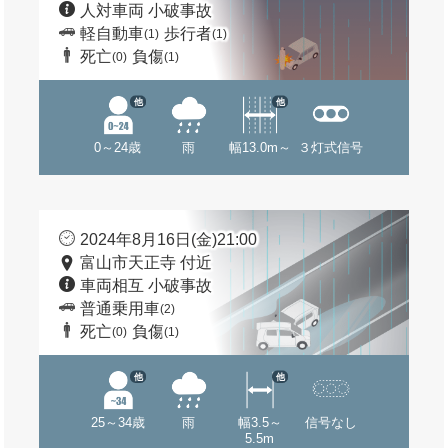
人対車両 小破事故
軽自動車
歩行者
(1)
(1)
死亡
負傷
(0)
(1)
他
他
0～24歳
雨
幅13.0m～
３灯式信号
2024年8月16日(金)21:00
富山市天正寺 付近
車両相互 小破事故
普通乗用車
(2)
死亡
負傷
(0)
(1)
他
他
25～34歳
雨
幅3.5～
信号なし
5.5m