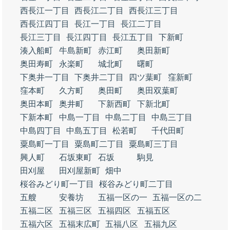
西長江一丁目
西長江二丁目
西長江三丁目
西長江四丁目
長江一丁目
長江二丁目
長江三丁目
長江四丁目
長江五丁目
下新町
湊入船町
牛島新町
赤江町
奥田新町
奥田寿町
永楽町
城北町
曙町
下奥井一丁目
下奥井二丁目
四ツ葉町
窪新町
窪本町
久方町
奥田町
奥田双葉町
奥田本町
奥井町
下新西町
下新北町
下新本町
中島一丁目
中島二丁目
中島三丁目
中島四丁目
中島五丁目
松若町
千代田町
粟島町一丁目
粟島町二丁目
粟島町三丁目
興人町
石坂東町
石坂
駒見
田刈屋
田刈屋新町
畑中
桜谷みどり町一丁目
桜谷みどり町二丁目
五艘
安養坊
五福一区の一
五福一区の二
五福二区
五福三区
五福四区
五福五区
五福六区
五福末広町
五福八区
五福九区