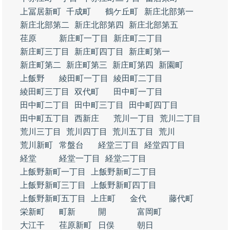
上冨居新町
千成町
鶴ケ丘町
新庄北部第一
新庄北部第二
新庄北部第四
新庄北部第五
荏原
新庄町一丁目
新庄町二丁目
新庄町三丁目
新庄町四丁目
新庄町第一
新庄町第二
新庄町第三
新庄町第四
新園町
上飯野
綾田町一丁目
綾田町二丁目
綾田町三丁目
双代町
田中町一丁目
田中町二丁目
田中町三丁目
田中町四丁目
田中町五丁目
西新庄
荒川一丁目
荒川二丁目
荒川三丁目
荒川四丁目
荒川五丁目
荒川
荒川新町
常盤台
経堂三丁目
経堂四丁目
経堂
経堂一丁目
経堂二丁目
上飯野新町一丁目
上飯野新町二丁目
上飯野新町三丁目
上飯野新町四丁目
上飯野新町五丁目
上庄町
金代
藤代町
栄新町
町新
開
富岡町
大江干
荏原新町
日俣
朝日