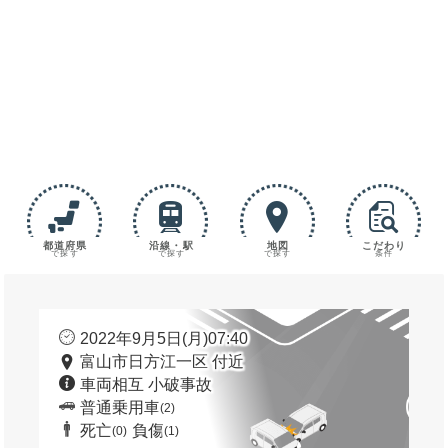
都道府県
沿線・駅
地図
こだわり
で探す
で探す
で探す
条件
2022年9月5日(月)07:40
富山市日方江一区 付近
車両相互 小破事故
普通乗用車
(2)
死亡
負傷
(0)
(1)