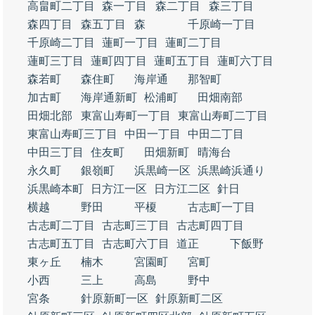
高畠町二丁目
森一丁目
森二丁目
森三丁目
森四丁目
森五丁目
森
千原崎一丁目
千原崎二丁目
蓮町一丁目
蓮町二丁目
蓮町三丁目
蓮町四丁目
蓮町五丁目
蓮町六丁目
森若町
森住町
海岸通
那智町
加古町
海岸通新町
松浦町
田畑南部
田畑北部
東富山寿町一丁目
東富山寿町二丁目
東富山寿町三丁目
中田一丁目
中田二丁目
中田三丁目
住友町
田畑新町
晴海台
永久町
銀嶺町
浜黒崎一区
浜黒崎浜通り
浜黒崎本町
日方江一区
日方江二区
針日
横越
野田
平榎
古志町一丁目
古志町二丁目
古志町三丁目
古志町四丁目
古志町五丁目
古志町六丁目
道正
下飯野
東ヶ丘
楠木
宮園町
宮町
小西
三上
高島
野中
宮条
針原新町一区
針原新町二区