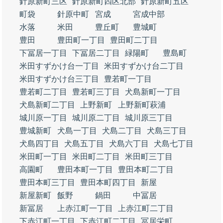
針原新町三区
針原新町四区北部
針原新町五区
町袋
針原中町
宮成
宮成中部
水落
米田
豊丘町
豊城町
豊田
豊田町一丁目
豊田町二丁目
下冨居一丁目
下冨居二丁目
緑陽町
豊島町
米田すずかけ台一丁目
米田すずかけ台二丁目
米田すずかけ台三丁目
豊若町一丁目
豊若町二丁目
豊若町三丁目
犬島新町一丁目
犬島新町二丁目
上野新町
上野新町萩浦
城川原一丁目
城川原二丁目
城川原三丁目
豊城新町
犬島一丁目
犬島二丁目
犬島三丁目
犬島四丁目
犬島五丁目
犬島六丁目
犬島七丁目
米田町一丁目
米田町二丁目
米田町三丁目
高園町
豊田本町一丁目
豊田本町二丁目
豊田本町三丁目
豊田本町四丁目
新屋
新屋新町
飯野
鍋田
中冨居
新冨居
上赤江町一丁目
上赤江町二丁目
下赤江町一丁目
下赤江町二丁目
冨居栄町