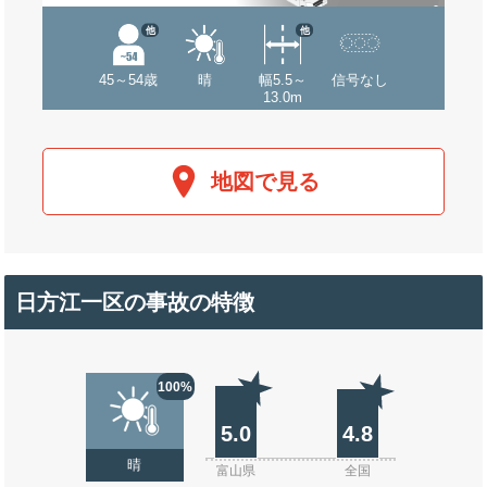
他
他
45～54歳
晴
幅5.5～
信号なし
13.0m
地図で見る
日方江一区の事故の特徴
100%
5.0
4.8
晴
富山県
全国