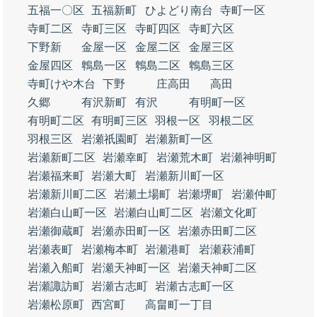
五福一〇区
五福新町
ひよどり南台
寺町一区
寺町二区
寺町三区
寺町四区
寺町六区
下野新
金屋一区
金屋二区
金屋三区
金屋四区
鵯島一区
鵯島二区
鵯島三区
寺町けや木台
下野
庄高田
高田
久郷
有沢新町
有沢
有明町一区
有明町二区
有明町三区
羽根一区
羽根二区
羽根三区
岩瀬祇園町
岩瀬新町一区
岩瀬新町二区
岩瀬幸町
岩瀬荒木町
岩瀬神明町
岩瀬福来町
岩瀬大町
岩瀬新川町一区
岩瀬新川町二区
岩瀬土場町
岩瀬堺町
岩瀬仲町
岩瀬白山町一区
岩瀬白山町二区
岩瀬文化町
岩瀬御蔵町
岩瀬赤田町一区
岩瀬赤田町二区
岩瀬表町
岩瀬梅本町
岩瀬港町
岩瀬萩浦町
岩瀬入船町
岩瀬天神町一区
岩瀬天神町二区
岩瀬諏訪町
岩瀬古志町
岩瀬古志町一区
岩瀬松原町
西宮町
高畠町一丁目