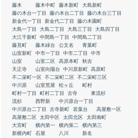
藤木
藤木中町
藤木新町
大島新町
藤の木台一丁目
藤の木台二丁目
藤の木台三丁目
新金代一丁目
新金代二丁目
藤の木園町
大島一丁目
大島二丁目
大島三丁目
大島四丁目
大江干新町
中間島一丁目
中間島二丁目
藤見町
藤木緑台
公文名
青葉町
山室新町
中市一丁目
中市二丁目
中市
山室
山室二区
高原本町
秋吉
天正寺
山室向陽台
中川原新町
高原町
不二栄町一区
不二栄町二区
不二栄町三区
中川原
山室荒屋
松ヶ丘
町村
町村一丁目
町村二丁目
古寺
東流杉
流杉
西野新
中川原台一丁目
中川原台二丁目
古寺新町
若葉台
高屋敷一区
高屋敷二区
太田中区
太田北区
太田南町
大宮町
横内第一
横内第二
横内第三
新横内町
石屋
八川
新名