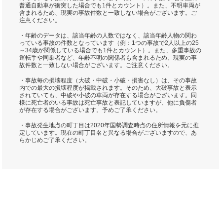
普通自動車が衝突した場合でも1件とカウント）。また、不明車両が
含まれるため、現実の事故件数と一致しない場合がございます。ご
注意ください。
・年齢のデータは、該当年齢の人数ではなく、該当年齢人物の関わ
っている事故の件数となっています（例：1つの事故で2人以上の25
～34歳が関係している場合でも1件とカウント）。また、多重事故の
運転手や同乗者など、年齢不明の関係者も含まれるため、現実の事
故件数と一致しない場合がございます。ご注意ください。
・事故毎の損壊程度（大破・中破・小破・損害なし）は、その事故
内での最大の損壊程度が掲載されます。そのため、大破事故と表示
されていても、中破や小破の車両が存在する場合がございます。同
様に死亡者のいる事故は死亡事故と表記していますが、他に負傷者
が存在する場合がございます。予めご了承ください。
・事故発生地点の町丁目は2020年国勢調査時点の住所情報を元に推
定しています。現在の町丁目名と異なる場合がございますので、あ
らかじめご了承ください。