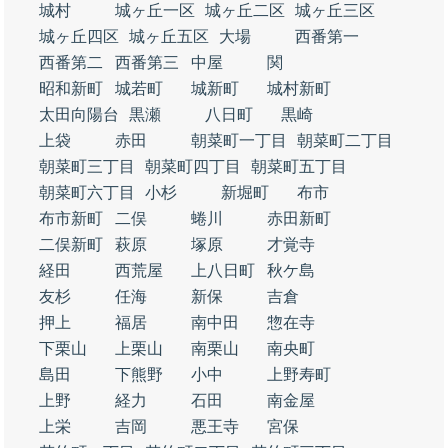
城村
城ヶ丘一区
城ヶ丘二区
城ヶ丘三区
城ヶ丘四区
城ヶ丘五区
大場
西番第一
西番第二
西番第三
中屋
関
昭和新町
城若町
城新町
城村新町
太田向陽台
黒瀬
八日町
黒崎
上袋
赤田
朝菜町一丁目
朝菜町二丁目
朝菜町三丁目
朝菜町四丁目
朝菜町五丁目
朝菜町六丁目
小杉
新堀町
布市
布市新町
二俣
蜷川
赤田新町
二俣新町
萩原
塚原
才覚寺
経田
西荒屋
上八日町
秋ケ島
友杉
任海
新保
吉倉
押上
福居
南中田
惣在寺
下栗山
上栗山
南栗山
南央町
島田
下熊野
小中
上野寿町
上野
経力
石田
南金屋
上栄
吉岡
悪王寺
宮保