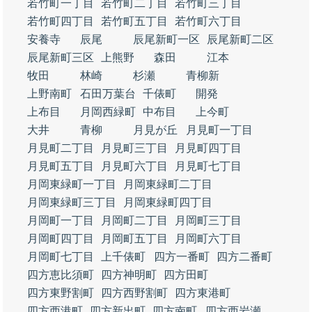
若竹町一丁目
若竹町二丁目
若竹町三丁目
若竹町四丁目
若竹町五丁目
若竹町六丁目
安養寺
辰尾
辰尾新町一区
辰尾新町二区
辰尾新町三区
上熊野
森田
江本
牧田
林崎
杉瀬
青柳新
上野南町
石田万葉台
千俵町
開発
上布目
月岡西緑町
中布目
上今町
大井
青柳
月見が丘
月見町一丁目
月見町二丁目
月見町三丁目
月見町四丁目
月見町五丁目
月見町六丁目
月見町七丁目
月岡東緑町一丁目
月岡東緑町二丁目
月岡東緑町三丁目
月岡東緑町四丁目
月岡町一丁目
月岡町二丁目
月岡町三丁目
月岡町四丁目
月岡町五丁目
月岡町六丁目
月岡町七丁目
上千俵町
四方一番町
四方二番町
四方恵比須町
四方神明町
四方田町
四方東野割町
四方西野割町
四方東港町
四方西港町
四方新出町
四方南町
四方西岩瀬