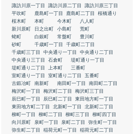
諏訪川原一丁目
諏訪川原二丁目
諏訪川原三丁目
平吹町
鹿島町一丁目
鹿島町二丁目
桜橋通り
桜木町
本町
今木町
八人町
新川原町
日之出町
小島町
荒町
蛯町
白銀町
常盤町
豊川町
砂町
千歳町一丁目
千歳町二丁目
千歳町三丁目
中央通り一丁目
中央通り二丁目
中央通り三丁目
石倉町
堤町通り一丁目
堤町通り二丁目
上本町
三番町
室町通り一丁目
室町通り二丁目
五番町
古鍛冶町
南新町
南田町一丁目
南田町二丁目
梅沢町一丁目
梅沢町二丁目
梅沢町三丁目
辰巳町一丁目
辰巳町二丁目
東田地方町一丁目
東田地方町二丁目
北新町一丁目
北新町二丁目
柳町一丁目
柳町二丁目
柳町三丁目
柳町四丁目
向川原町
泉町一丁目
泉町二丁目
弥生町一丁目
弥生町二丁目
稲荷元町一丁目
稲荷元町二丁目