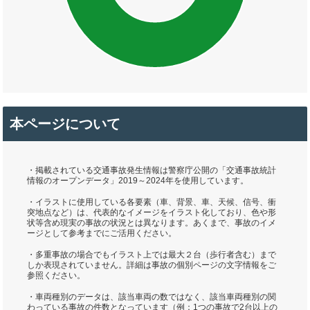
本ページについて
・掲載されている交通事故発生情報は警察庁公開の「交通事故統計
情報のオープンデータ」2019～2024年を使用しています。
・イラストに使用している各要素（車、背景、車、天候、信号、衝
突地点など）は、代表的なイメージをイラスト化しており、色や形
状等含め現実の事故の状況とは異なります。あくまで、事故のイメ
ージとして参考までにご活用ください。
・多重事故の場合でもイラスト上では最大２台（歩行者含む）まで
しか表現されていません。詳細は事故の個別ページの文字情報をご
参照ください。
・車両種別のデータは、該当車両の数ではなく、該当車両種別の関
わっている事故の件数となっています（例：1つの事故で2台以上の