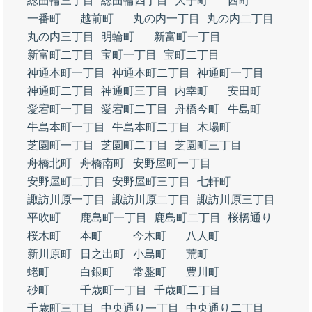
総曲輪三丁目
総曲輪四丁目
大手町
西町
一番町
越前町
丸の内一丁目
丸の内二丁目
丸の内三丁目
明輪町
新富町一丁目
新富町二丁目
宝町一丁目
宝町二丁目
神通本町一丁目
神通本町二丁目
神通町一丁目
神通町二丁目
神通町三丁目
内幸町
安田町
愛宕町一丁目
愛宕町二丁目
舟橋今町
牛島町
牛島本町一丁目
牛島本町二丁目
木場町
芝園町一丁目
芝園町二丁目
芝園町三丁目
舟橋北町
舟橋南町
安野屋町一丁目
安野屋町二丁目
安野屋町三丁目
七軒町
諏訪川原一丁目
諏訪川原二丁目
諏訪川原三丁目
平吹町
鹿島町一丁目
鹿島町二丁目
桜橋通り
桜木町
本町
今木町
八人町
新川原町
日之出町
小島町
荒町
蛯町
白銀町
常盤町
豊川町
砂町
千歳町一丁目
千歳町二丁目
千歳町三丁目
中央通り一丁目
中央通り二丁目