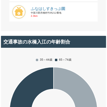
ふなはしすきっぷ園
中新川郡舟橋村竹内212番地
2.3km
交通事故の水橋入江の年齢割合