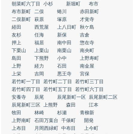
朝菜町六丁目
小杉
新堀町
布市
布市新町
二俣
蜷川
赤田新町
二俣新町
萩原
塚原
才覚寺
経田
西荒屋
上八日町
秋ケ島
友杉
任海
新保
吉倉
押上
福居
南中田
惣在寺
下栗山
上栗山
南栗山
南央町
島田
下熊野
小中
上野寿町
上野
経力
石田
南金屋
上栄
吉岡
悪王寺
宮保
若竹町一丁目
若竹町二丁目
若竹町三丁目
若竹町四丁目
若竹町五丁目
若竹町六丁目
安養寺
辰尾
辰尾新町一区
辰尾新町二区
辰尾新町三区
上熊野
森田
江本
牧田
林崎
杉瀬
青柳新
上野南町
石田万葉台
千俵町
開発
上布目
月岡西緑町
中布目
上今町