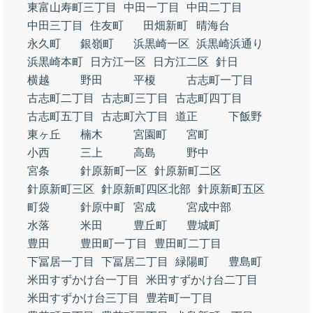
東富山寿町三丁目
中田一丁目
中田二丁目
中田三丁目
住友町
田畑新町
晴海台
永久町
銀嶺町
浜黒崎一区
浜黒崎浜通り
浜黒崎本町
日方江一区
日方江二区
針日
横越
野田
平榎
古志町一丁目
古志町二丁目
古志町三丁目
古志町四丁目
古志町五丁目
古志町六丁目
道正
下飯野
東ヶ丘
楠木
宮園町
宮町
小西
三上
高島
野中
宮条
針原新町一区
針原新町二区
針原新町三区
針原新町四区北部
針原新町五区
町袋
針原中町
宮成
宮成中部
水落
米田
豊丘町
豊城町
豊田
豊田町一丁目
豊田町二丁目
下冨居一丁目
下冨居二丁目
緑陽町
豊島町
米田すずかけ台一丁目
米田すずかけ台二丁目
米田すずかけ台三丁目
豊若町一丁目