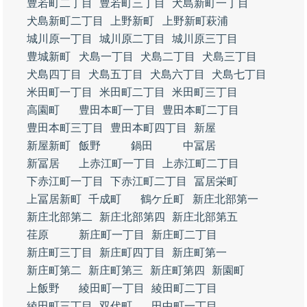
豊若町二丁目
豊若町三丁目
犬島新町一丁目
犬島新町二丁目
上野新町
上野新町萩浦
城川原一丁目
城川原二丁目
城川原三丁目
豊城新町
犬島一丁目
犬島二丁目
犬島三丁目
犬島四丁目
犬島五丁目
犬島六丁目
犬島七丁目
米田町一丁目
米田町二丁目
米田町三丁目
高園町
豊田本町一丁目
豊田本町二丁目
豊田本町三丁目
豊田本町四丁目
新屋
新屋新町
飯野
鍋田
中冨居
新冨居
上赤江町一丁目
上赤江町二丁目
下赤江町一丁目
下赤江町二丁目
冨居栄町
上冨居新町
千成町
鶴ケ丘町
新庄北部第一
新庄北部第二
新庄北部第四
新庄北部第五
荏原
新庄町一丁目
新庄町二丁目
新庄町三丁目
新庄町四丁目
新庄町第一
新庄町第二
新庄町第三
新庄町第四
新園町
上飯野
綾田町一丁目
綾田町二丁目
綾田町三丁目
双代町
田中町一丁目