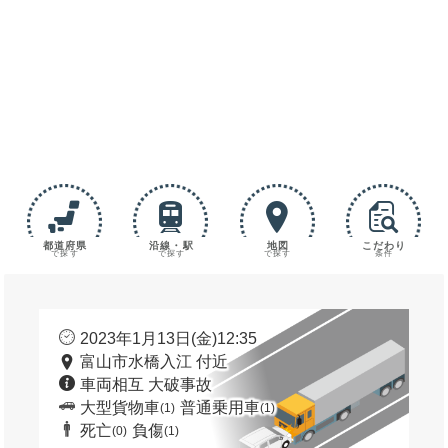
都道府県
沿線・駅
地図
こだわり
で探す
で探す
で探す
条件
2023年1月13日(金)12:35
富山市水橋入江 付近
車両相互 大破事故
大型貨物車
普通乗用車
(1)
(1)
死亡
負傷
(0)
(1)