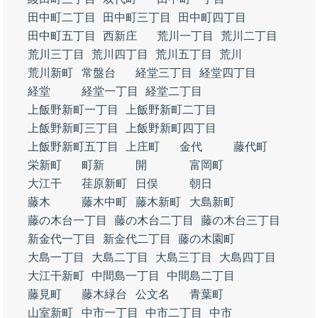
田中町二丁目
田中町三丁目
田中町四丁目
田中町五丁目
西新庄
荒川一丁目
荒川二丁目
荒川三丁目
荒川四丁目
荒川五丁目
荒川
荒川新町
常盤台
経堂三丁目
経堂四丁目
経堂
経堂一丁目
経堂二丁目
上飯野新町一丁目
上飯野新町二丁目
上飯野新町三丁目
上飯野新町四丁目
上飯野新町五丁目
上庄町
金代
藤代町
栄新町
町新
開
富岡町
大江干
荏原新町
日俣
朝日
藤木
藤木中町
藤木新町
大島新町
藤の木台一丁目
藤の木台二丁目
藤の木台三丁目
新金代一丁目
新金代二丁目
藤の木園町
大島一丁目
大島二丁目
大島三丁目
大島四丁目
大江干新町
中間島一丁目
中間島二丁目
藤見町
藤木緑台
公文名
青葉町
山室新町
中市一丁目
中市二丁目
中市