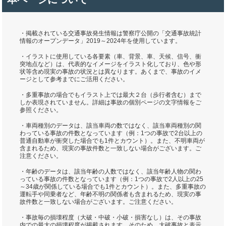
・掲載されている交通事故発生情報は警察庁公開の「交通事故統計
情報のオープンデータ」2019～2024年を使用しています。
・イラストに使用している各要素（車、背景、車、天候、信号、衝
突地点など）は、代表的なイメージをイラスト化しており、色や形
状等含め現実の事故の状況とは異なります。あくまで、事故のイメ
ージとして参考までにご活用ください。
・多重事故の場合でもイラスト上では最大２台（歩行者含む）まで
しか表現されていません。詳細は事故の個別ページの文字情報をご
参照ください。
・車両種別のデータは、該当車両の数ではなく、該当車両種別の関
わっている事故の件数となっています（例：1つの事故で2台以上の
普通自動車が衝突した場合でも1件とカウント）。また、不明車両が
含まれるため、現実の事故件数と一致しない場合がございます。ご
注意ください。
・年齢のデータは、該当年齢の人数ではなく、該当年齢人物の関わ
っている事故の件数となっています（例：1つの事故で2人以上の25
～34歳が関係している場合でも1件とカウント）。また、多重事故の
運転手や同乗者など、年齢不明の関係者も含まれるため、現実の事
故件数と一致しない場合がございます。ご注意ください。
・事故毎の損壊程度（大破・中破・小破・損害なし）は、その事故
内での最大の損壊程度が掲載されます。そのため、大破事故と表示