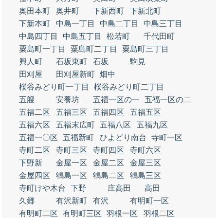
奥田本町
奥井町
下新西町
下新北町
下新本町
中島一丁目
中島二丁目
中島三丁目
中島四丁目
中島五丁目
松若町
千代田町
粟島町一丁目
粟島町二丁目
粟島町三丁目
興人町
石坂東町
石坂
駒見
田刈屋
田刈屋新町
畑中
桜谷みどり町一丁目
桜谷みどり町二丁目
五艘
安養坊
五福一区の一
五福一区の二
五福二区
五福三区
五福四区
五福五区
五福六区
五福末広町
五福八区
五福九区
五福一〇区
五福新町
ひよどり南台
寺町一区
寺町二区
寺町三区
寺町四区
寺町六区
下野新
金屋一区
金屋二区
金屋三区
金屋四区
鵯島一区
鵯島二区
鵯島三区
寺町けや木台
下野
庄高田
高田
久郷
有沢新町
有沢
有明町一区
有明町二区
有明町三区
羽根一区
羽根二区