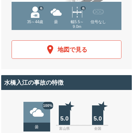
他
他
35～44歳
曇
幅5.5～
信号なし
9.0m
地図で見る
水橋入江の事故の特徴
100%
5.0
5.0
曇
富山県
全国