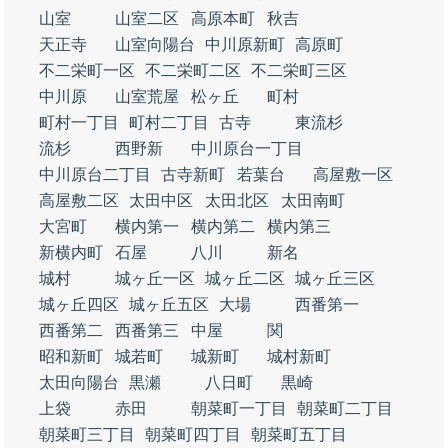
山室
山室二区
高原本町
秋吉
天正寺
山室向陽台
中川原新町
高原町
不二栄町一区
不二栄町二区
不二栄町三区
中川原
山室荒屋
松ヶ丘
町村
町村一丁目
町村二丁目
古寺
東流杉
流杉
西野新
中川原台一丁目
中川原台二丁目
古寺新町
若葉台
高屋敷一区
高屋敷二区
太田中区
太田北区
太田南町
大宮町
横内第一
横内第二
横内第三
新横内町
石屋
八川
新名
城村
城ヶ丘一区
城ヶ丘二区
城ヶ丘三区
城ヶ丘四区
城ヶ丘五区
大場
西番第一
西番第二
西番第三
中屋
関
昭和新町
城若町
城新町
城村新町
太田向陽台
黒瀬
八日町
黒崎
上袋
赤田
朝菜町一丁目
朝菜町二丁目
朝菜町三丁目
朝菜町四丁目
朝菜町五丁目