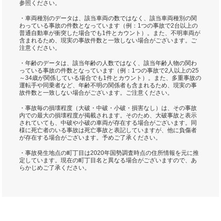
参照ください。
・車両種別のデータは、該当車両の数ではなく、該当車両種別の関
わっている事故の件数となっています（例：1つの事故で2台以上の
普通自動車が衝突した場合でも1件とカウント）。また、不明車両が
含まれるため、現実の事故件数と一致しない場合がございます。ご
注意ください。
・年齢のデータは、該当年齢の人数ではなく、該当年齢人物の関わ
っている事故の件数となっています（例：1つの事故で2人以上の25
～34歳が関係している場合でも1件とカウント）。また、多重事故の
運転手や同乗者など、年齢不明の関係者も含まれるため、現実の事
故件数と一致しない場合がございます。ご注意ください。
・事故毎の損壊程度（大破・中破・小破・損害なし）は、その事故
内での最大の損壊程度が掲載されます。そのため、大破事故と表示
されていても、中破や小破の車両が存在する場合がございます。同
様に死亡者のいる事故は死亡事故と表記していますが、他に負傷者
が存在する場合がございます。予めご了承ください。
・事故発生地点の町丁目は2020年国勢調査時点の住所情報を元に推
定しています。現在の町丁目名と異なる場合がございますので、あ
らかじめご了承ください。