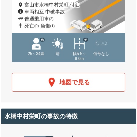
富山市水橋中村栄町 付近
車両相互 中破事故
普通乗用車
(2)
死亡
負傷
(0)
(1)
他
他
25～34歳
晴
幅5.5～
信号なし
9.0m
地図で見る
水橋中村栄町の事故の特徴