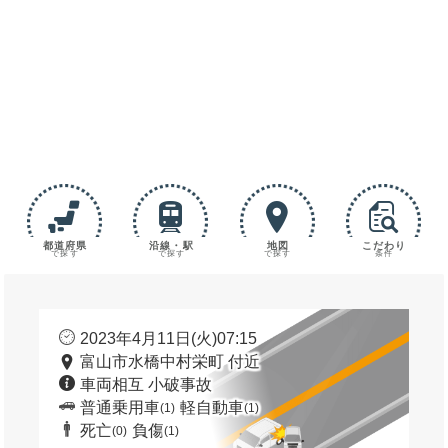
都道府県
沿線・駅
地図
こだわり
で探す
で探す
で探す
条件
2023年4月11日(火)07:15
富山市水橋中村栄町 付近
車両相互 小破事故
普通乗用車
軽自動車
(1)
(1)
死亡
負傷
(0)
(1)