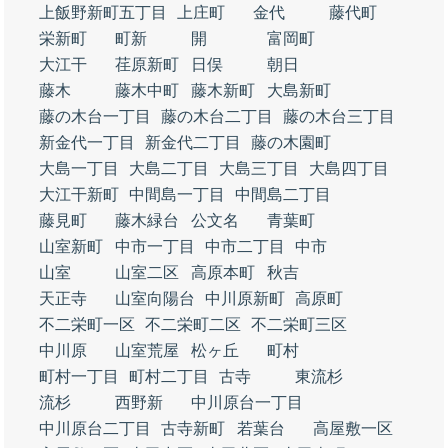
上飯野新町五丁目
上庄町
金代
藤代町
栄新町
町新
開
富岡町
大江干
荏原新町
日俣
朝日
藤木
藤木中町
藤木新町
大島新町
藤の木台一丁目
藤の木台二丁目
藤の木台三丁目
新金代一丁目
新金代二丁目
藤の木園町
大島一丁目
大島二丁目
大島三丁目
大島四丁目
大江干新町
中間島一丁目
中間島二丁目
藤見町
藤木緑台
公文名
青葉町
山室新町
中市一丁目
中市二丁目
中市
山室
山室二区
高原本町
秋吉
天正寺
山室向陽台
中川原新町
高原町
不二栄町一区
不二栄町二区
不二栄町三区
中川原
山室荒屋
松ヶ丘
町村
町村一丁目
町村二丁目
古寺
東流杉
流杉
西野新
中川原台一丁目
中川原台二丁目
古寺新町
若葉台
高屋敷一区