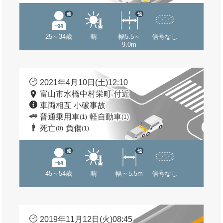
他
他
25～34歳
晴
幅5.5～
信号なし
9.0m
2021年4月10日(土)12:10
富山市水橋中村栄町 付近
車両相互 小破事故
普通乗用車
軽自動車
(1)
(1)
死亡
負傷
(0)
(1)
他
他
45～54歳
晴
幅～5.5m
信号なし
2019年11月12日(火)08:45