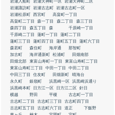
岩瀬入船町
岩瀬天神町一区
岩瀬天神町二区
岩瀬諏訪町
岩瀬古志町
岩瀬古志町一区
岩瀬松原町
西宮町
高畠町一丁目
高畠町二丁目
森一丁目
森二丁目
森三丁目
森四丁目
森五丁目
森
千原崎一丁目
千原崎二丁目
蓮町一丁目
蓮町二丁目
蓮町三丁目
蓮町四丁目
蓮町五丁目
蓮町六丁目
森若町
森住町
海岸通
那智町
加古町
海岸通新町
松浦町
田畑南部
田畑北部
東富山寿町一丁目
東富山寿町二丁目
東富山寿町三丁目
中田一丁目
中田二丁目
中田三丁目
住友町
田畑新町
晴海台
永久町
銀嶺町
浜黒崎一区
浜黒崎浜通り
浜黒崎本町
日方江一区
日方江二区
針日
横越
野田
平榎
古志町一丁目
古志町二丁目
古志町三丁目
古志町四丁目
古志町五丁目
古志町六丁目
道正
下飯野
東ヶ丘
楠木
宮園町
宮町