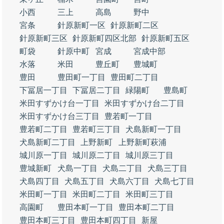
小西
三上
高島
野中
宮条
針原新町一区
針原新町二区
針原新町三区
針原新町四区北部
針原新町五区
町袋
針原中町
宮成
宮成中部
水落
米田
豊丘町
豊城町
豊田
豊田町一丁目
豊田町二丁目
下冨居一丁目
下冨居二丁目
緑陽町
豊島町
米田すずかけ台一丁目
米田すずかけ台二丁目
米田すずかけ台三丁目
豊若町一丁目
豊若町二丁目
豊若町三丁目
犬島新町一丁目
犬島新町二丁目
上野新町
上野新町萩浦
城川原一丁目
城川原二丁目
城川原三丁目
豊城新町
犬島一丁目
犬島二丁目
犬島三丁目
犬島四丁目
犬島五丁目
犬島六丁目
犬島七丁目
米田町一丁目
米田町二丁目
米田町三丁目
高園町
豊田本町一丁目
豊田本町二丁目
豊田本町三丁目
豊田本町四丁目
新屋