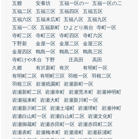
五艘
安養坊
五福一区の一
五福一区の二
五福二区
五福三区
五福四区
五福五区
五福六区
五福末広町
五福八区
五福九区
五福一〇区
五福新町
ひよどり南台
寺町一区
寺町二区
寺町三区
寺町四区
寺町六区
下野新
金屋一区
金屋二区
金屋三区
金屋四区
鵯島一区
鵯島二区
鵯島三区
寺町けや木台
下野
庄高田
高田
久郷
有沢新町
有沢
有明町一区
有明町二区
有明町三区
羽根一区
羽根二区
羽根三区
岩瀬祇園町
岩瀬新町一区
岩瀬新町二区
岩瀬幸町
岩瀬荒木町
岩瀬神明町
岩瀬福来町
岩瀬大町
岩瀬新川町一区
岩瀬新川町二区
岩瀬土場町
岩瀬堺町
岩瀬仲町
岩瀬白山町一区
岩瀬白山町二区
岩瀬文化町
岩瀬御蔵町
岩瀬赤田町一区
岩瀬赤田町二区
岩瀬表町
岩瀬梅本町
岩瀬港町
岩瀬萩浦町