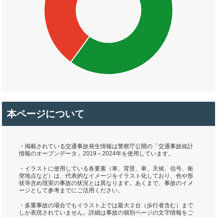
本ページについて
・掲載されている交通事故発生情報は警察庁公開の「交通事故統計
情報のオープンデータ」2019～2024年を使用しています。
・イラストに使用している各要素（車、背景、車、天候、信号、衝
突地点など）は、代表的なイメージをイラスト化しており、色や形
状等含め現実の事故の状況とは異なります。あくまで、事故のイメ
ージとして参考までにご活用ください。
・多重事故の場合でもイラスト上では最大２台（歩行者含む）まで
しか表現されていません。詳細は事故の個別ページの文字情報をご