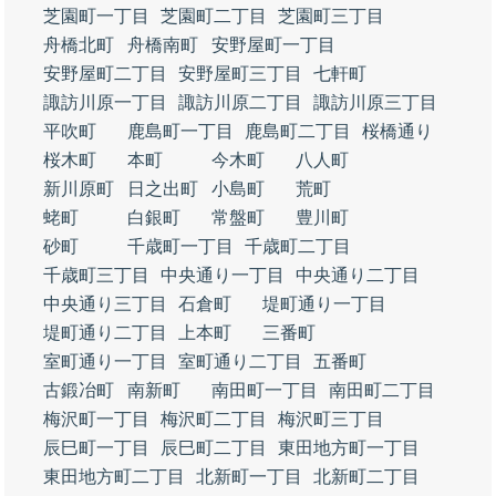
芝園町一丁目
芝園町二丁目
芝園町三丁目
舟橋北町
舟橋南町
安野屋町一丁目
安野屋町二丁目
安野屋町三丁目
七軒町
諏訪川原一丁目
諏訪川原二丁目
諏訪川原三丁目
平吹町
鹿島町一丁目
鹿島町二丁目
桜橋通り
桜木町
本町
今木町
八人町
新川原町
日之出町
小島町
荒町
蛯町
白銀町
常盤町
豊川町
砂町
千歳町一丁目
千歳町二丁目
千歳町三丁目
中央通り一丁目
中央通り二丁目
中央通り三丁目
石倉町
堤町通り一丁目
堤町通り二丁目
上本町
三番町
室町通り一丁目
室町通り二丁目
五番町
古鍛冶町
南新町
南田町一丁目
南田町二丁目
梅沢町一丁目
梅沢町二丁目
梅沢町三丁目
辰巳町一丁目
辰巳町二丁目
東田地方町一丁目
東田地方町二丁目
北新町一丁目
北新町二丁目