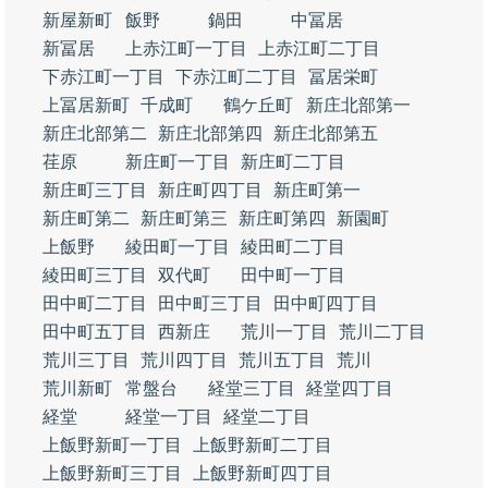
新屋新町
飯野
鍋田
中冨居
新冨居
上赤江町一丁目
上赤江町二丁目
下赤江町一丁目
下赤江町二丁目
冨居栄町
上冨居新町
千成町
鶴ケ丘町
新庄北部第一
新庄北部第二
新庄北部第四
新庄北部第五
荏原
新庄町一丁目
新庄町二丁目
新庄町三丁目
新庄町四丁目
新庄町第一
新庄町第二
新庄町第三
新庄町第四
新園町
上飯野
綾田町一丁目
綾田町二丁目
綾田町三丁目
双代町
田中町一丁目
田中町二丁目
田中町三丁目
田中町四丁目
田中町五丁目
西新庄
荒川一丁目
荒川二丁目
荒川三丁目
荒川四丁目
荒川五丁目
荒川
荒川新町
常盤台
経堂三丁目
経堂四丁目
経堂
経堂一丁目
経堂二丁目
上飯野新町一丁目
上飯野新町二丁目
上飯野新町三丁目
上飯野新町四丁目