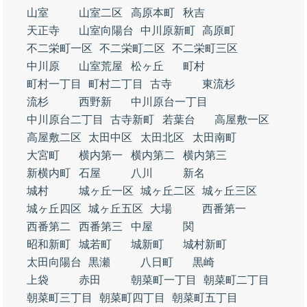
山室
山室二区
高原本町
秋吉
天正寺
山室向陽台
中川原新町
高原町
不二栄町一区
不二栄町二区
不二栄町三区
中川原
山室荒屋
松ヶ丘
町村
町村一丁目
町村二丁目
古寺
東流杉
流杉
西野新
中川原台一丁目
中川原台二丁目
古寺新町
若葉台
高屋敷一区
高屋敷二区
太田中区
太田北区
太田南町
大宮町
横内第一
横内第二
横内第三
新横内町
石屋
八川
新名
城村
城ヶ丘一区
城ヶ丘二区
城ヶ丘三区
城ヶ丘四区
城ヶ丘五区
大場
西番第一
西番第二
西番第三
中屋
関
昭和新町
城若町
城新町
城村新町
太田向陽台
黒瀬
八日町
黒崎
上袋
赤田
朝菜町一丁目
朝菜町二丁目
朝菜町三丁目
朝菜町四丁目
朝菜町五丁目