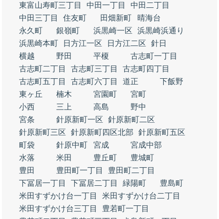
東富山寿町三丁目
中田一丁目
中田二丁目
中田三丁目
住友町
田畑新町
晴海台
永久町
銀嶺町
浜黒崎一区
浜黒崎浜通り
浜黒崎本町
日方江一区
日方江二区
針日
横越
野田
平榎
古志町一丁目
古志町二丁目
古志町三丁目
古志町四丁目
古志町五丁目
古志町六丁目
道正
下飯野
東ヶ丘
楠木
宮園町
宮町
小西
三上
高島
野中
宮条
針原新町一区
針原新町二区
針原新町三区
針原新町四区北部
針原新町五区
町袋
針原中町
宮成
宮成中部
水落
米田
豊丘町
豊城町
豊田
豊田町一丁目
豊田町二丁目
下冨居一丁目
下冨居二丁目
緑陽町
豊島町
米田すずかけ台一丁目
米田すずかけ台二丁目
米田すずかけ台三丁目
豊若町一丁目