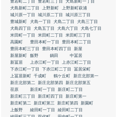
豊若町二丁目
豊若町三丁目
犬島新町一丁目
犬島新町二丁目
上野新町
上野新町萩浦
城川原一丁目
城川原二丁目
城川原三丁目
豊城新町
犬島一丁目
犬島二丁目
犬島三丁目
犬島四丁目
犬島五丁目
犬島六丁目
犬島七丁目
米田町一丁目
米田町二丁目
米田町三丁目
高園町
豊田本町一丁目
豊田本町二丁目
豊田本町三丁目
豊田本町四丁目
新屋
新屋新町
飯野
鍋田
中冨居
新冨居
上赤江町一丁目
上赤江町二丁目
下赤江町一丁目
下赤江町二丁目
冨居栄町
上冨居新町
千成町
鶴ケ丘町
新庄北部第一
新庄北部第二
新庄北部第四
新庄北部第五
荏原
新庄町一丁目
新庄町二丁目
新庄町三丁目
新庄町四丁目
新庄町第一
新庄町第二
新庄町第三
新庄町第四
新園町
上飯野
綾田町一丁目
綾田町二丁目
綾田町三丁目
双代町
田中町一丁目