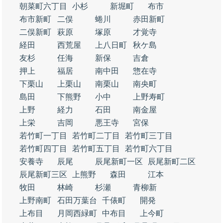
朝菜町六丁目
小杉
新堀町
布市
布市新町
二俣
蜷川
赤田新町
二俣新町
萩原
塚原
才覚寺
経田
西荒屋
上八日町
秋ケ島
友杉
任海
新保
吉倉
押上
福居
南中田
惣在寺
下栗山
上栗山
南栗山
南央町
島田
下熊野
小中
上野寿町
上野
経力
石田
南金屋
上栄
吉岡
悪王寺
宮保
若竹町一丁目
若竹町二丁目
若竹町三丁目
若竹町四丁目
若竹町五丁目
若竹町六丁目
安養寺
辰尾
辰尾新町一区
辰尾新町二区
辰尾新町三区
上熊野
森田
江本
牧田
林崎
杉瀬
青柳新
上野南町
石田万葉台
千俵町
開発
上布目
月岡西緑町
中布目
上今町