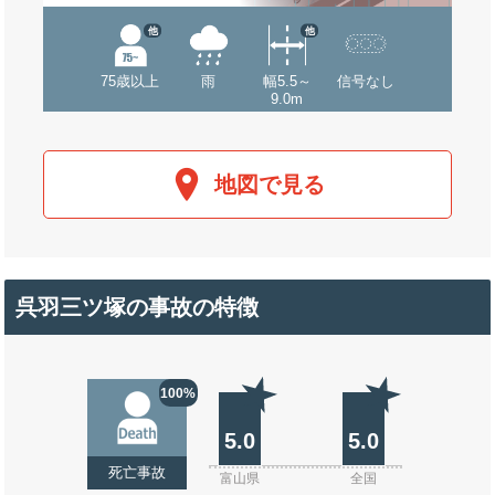
他
他
75歳以上
雨
幅5.5～
信号なし
9.0m
地図で見る
呉羽三ツ塚の事故の特徴
100%
5.0
5.0
死亡事故
富山県
全国