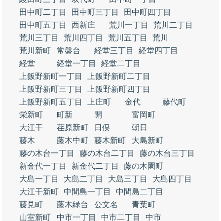
田中町二丁目
田中町三丁目
田中町四丁目
田中町五丁目
西新庄
荒川一丁目
荒川二丁目
荒川三丁目
荒川四丁目
荒川五丁目
荒川
荒川新町
常盤台
経堂三丁目
経堂四丁目
経堂
経堂一丁目
経堂二丁目
上飯野新町一丁目
上飯野新町二丁目
上飯野新町三丁目
上飯野新町四丁目
上飯野新町五丁目
上庄町
金代
藤代町
栄新町
町新
開
富岡町
大江干
荏原新町
日俣
朝日
藤木
藤木中町
藤木新町
大島新町
藤の木台一丁目
藤の木台二丁目
藤の木台三丁目
新金代一丁目
新金代二丁目
藤の木園町
大島一丁目
大島二丁目
大島三丁目
大島四丁目
大江干新町
中間島一丁目
中間島二丁目
藤見町
藤木緑台
公文名
青葉町
山室新町
中市一丁目
中市二丁目
中市