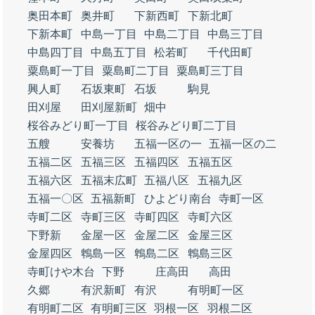
奥田本町
奥井町
下新西町
下新北町
下新本町
中島一丁目
中島二丁目
中島三丁目
中島四丁目
中島五丁目
松若町
千代田町
粟島町一丁目
粟島町二丁目
粟島町三丁目
興人町
石坂東町
石坂
駒見
田刈屋
田刈屋新町
畑中
桜谷みどり町一丁目
桜谷みどり町二丁目
五艘
安養坊
五福一区の一
五福一区の二
五福二区
五福三区
五福四区
五福五区
五福六区
五福末広町
五福八区
五福九区
五福一〇区
五福新町
ひよどり南台
寺町一区
寺町二区
寺町三区
寺町四区
寺町六区
下野新
金屋一区
金屋二区
金屋三区
金屋四区
鵯島一区
鵯島二区
鵯島三区
寺町けや木台
下野
庄高田
高田
久郷
有沢新町
有沢
有明町一区
有明町二区
有明町三区
羽根一区
羽根二区