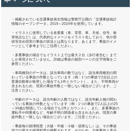
・掲載されている交通事故発生情報は警察庁公開の「交通事故統計
情報のオープンデータ」2019～2024年を使用しています。
・イラストに使用している各要素（車、背景、車、天候、信号、衝
突地点など）は、代表的なイメージをイラスト化しており、色や形
状等含め現実の事故の状況とは異なります。あくまで、事故のイメ
ージとして参考までにご活用ください。
・多重事故の場合でもイラスト上では最大２台（歩行者含む）まで
しか表現されていません。詳細は事故の個別ページの文字情報をご
参照ください。
・車両種別のデータは、該当車両の数ではなく、該当車両種別の関
わっている事故の件数となっています（例：1つの事故で2台以上の
普通自動車が衝突した場合でも1件とカウント）。また、不明車両が
含まれるため、現実の事故件数と一致しない場合がございます。ご
注意ください。
・年齢のデータは、該当年齢の人数ではなく、該当年齢人物の関わ
っている事故の件数となっています（例：1つの事故で2人以上の25
～34歳が関係している場合でも1件とカウント）。また、多重事故の
運転手や同乗者など、年齢不明の関係者も含まれるため、現実の事
故件数と一致しない場合がございます。ご注意ください。
・事故毎の損壊程度（大破・中破・小破・損害なし）は、その事故
内での最大の損壊程度が掲載されます。そのため、大破事故と表示