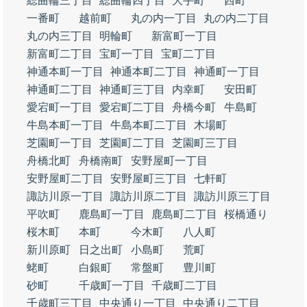
総曲輪三丁目
総曲輪四丁目
大手町
西町
一番町
越前町
丸の内一丁目
丸の内二丁目
丸の内三丁目
明輪町
新富町一丁目
新富町二丁目
宝町一丁目
宝町二丁目
神通本町一丁目
神通本町二丁目
神通町一丁目
神通町二丁目
神通町三丁目
内幸町
安田町
愛宕町一丁目
愛宕町二丁目
舟橋今町
牛島町
牛島本町一丁目
牛島本町二丁目
木場町
芝園町一丁目
芝園町二丁目
芝園町三丁目
舟橋北町
舟橋南町
安野屋町一丁目
安野屋町二丁目
安野屋町三丁目
七軒町
諏訪川原一丁目
諏訪川原二丁目
諏訪川原三丁目
平吹町
鹿島町一丁目
鹿島町二丁目
桜橋通り
桜木町
本町
今木町
八人町
新川原町
日之出町
小島町
荒町
蛯町
白銀町
常盤町
豊川町
砂町
千歳町一丁目
千歳町二丁目
千歳町三丁目
中央通り一丁目
中央通り二丁目