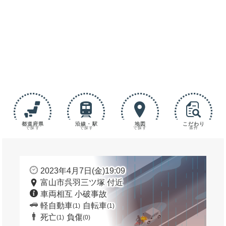
都道府県
沿線・駅
地図
こだわり
で探す
で探す
で探す
条件
2023年4月7日(金)19:09
富山市呉羽三ツ塚 付近
車両相互 小破事故
軽自動車
自転車
(1)
(1)
死亡
負傷
(1)
(0)